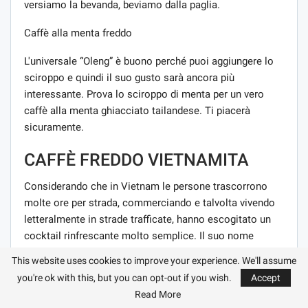
versiamo la bevanda, beviamo dalla paglia.
Caffè alla menta freddo
L'universale “Oleng” è buono perché puoi aggiungere lo
sciroppo e quindi il suo gusto sarà ancora più
interessante. Prova lo sciroppo di menta per un vero
caffè alla menta ghiacciato tailandese. Ti piacerà
sicuramente.
CAFFÈ FREDDO VIETNAMITA
Considerando che in Vietnam le persone trascorrono
molte ore per strada, commerciando e talvolta vivendo
letteralmente in strade trafficate, hanno escogitato un
cocktail rinfrescante molto semplice. Il suo nome
suona molto melodico – cà phê sua đá, che
This website uses cookies to improve your experience. We'll assume
letteralmente significa caffè freddo con ghiaccio.
you're ok with this, but you can opt-out if you wish.
Accept
Read More
Anche nei tempi antichi, quando era difficile con i