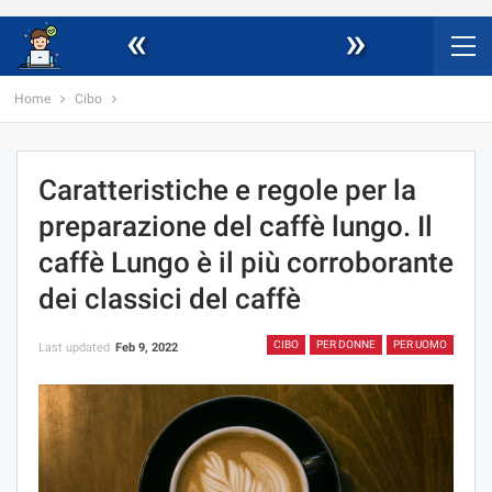
«
»
Home
Cibo
Caratteristiche e regole per la
preparazione del caffè lungo. Il
caffè Lungo è il più corroborante
dei classici del caffè
CIBO
PER DONNE
PER UOMO
Last updated
Feb 9, 2022