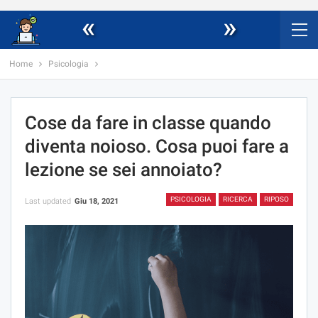
«
»
Home
Psicologia
Cose da fare in classe quando
diventa noioso. Cosa puoi fare a
lezione se sei annoiato?
PSICOLOGIA
RICERCA
RIPOSO
Last updated
Giu 18, 2021