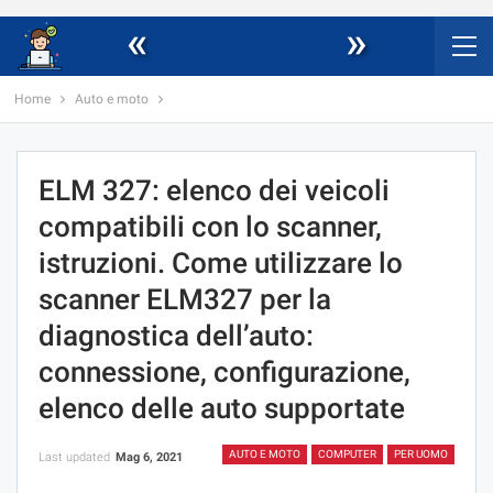
«
»
Home
Auto e moto
ELM 327: elenco dei veicoli
compatibili con lo scanner,
istruzioni. Come utilizzare lo
scanner ELM327 per la
diagnostica dell’auto:
connessione, configurazione,
elenco delle auto supportate
AUTO E MOTO
COMPUTER
PER UOMO
Last updated
Mag 6, 2021