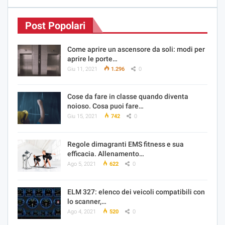
Post Popolari
Come aprire un ascensore da soli: modi per
aprire le porte…
Giu 11, 2021
1.296
0
Cose da fare in classe quando diventa
noioso. Cosa puoi fare…
Giu 15, 2021
742
0
Regole dimagranti EMS fitness e sua
efficacia. Allenamento…
Ago 5, 2021
622
0
ELM 327: elenco dei veicoli compatibili con
lo scanner,…
Ago 4, 2021
520
0