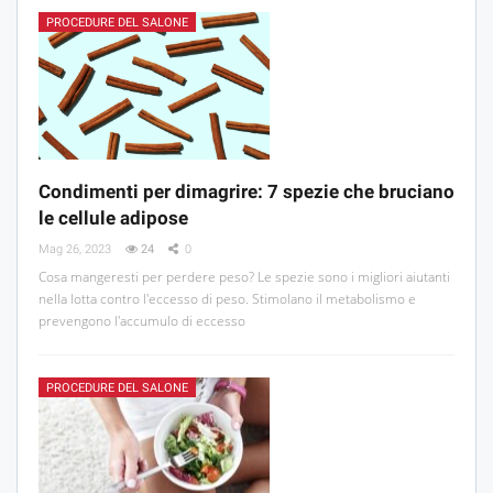
PROCEDURE DEL SALONE
Condimenti per dimagrire: 7 spezie che bruciano
le cellule adipose
Mag 26, 2023
24
0
Cosa mangeresti per perdere peso? Le spezie sono i migliori aiutanti
nella lotta contro l'eccesso di peso. Stimolano il metabolismo e
prevengono l'accumulo di eccesso
PROCEDURE DEL SALONE