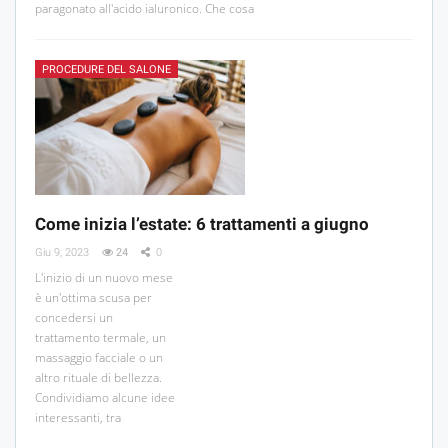
paragonato all'acido ialuronico. Che cosa
PROCEDURE DEL SALONE
Come inizia l’estate: 6 trattamenti a giugno
Giu 9, 2023
24
0
L'inizio di un nuovo mese
è un'ottima scusa per
concedersi un
trattamento termale, un
massaggio facciale o un
altro rituale di bellezza.
Condividiamo alcune idee
interessanti, tra