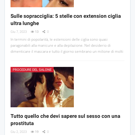
Sulle sopracciglia: 5 stelle con extension ciglia
ultra lunghe
Giu 7, 2023
13
0
In termini di popolarità, le estensioni delle ciglia sono quasi
paragonabili alla manicure e alla depilazione. Nel desiderio di
dimenticare il mascara e tutto il giorno sembrano un milione di molti
PROCEDURE DEL SALONE
Tutto quello che devi sapere sul sesso con una
prostituta
Giu 2, 2023
19
0