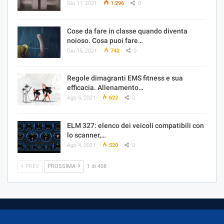
Giu 11, 2021
1.296
0
Cose da fare in classe quando diventa
noioso. Cosa puoi fare…
Giu 15, 2021
742
0
Regole dimagranti EMS fitness e sua
efficacia. Allenamento…
Ago 5, 2021
622
0
ELM 327: elenco dei veicoli compatibili con
lo scanner,…
Ago 4, 2021
520
0
PREV
PROSSIMA
1 di 408