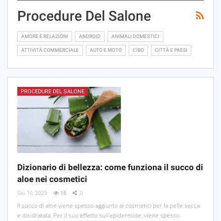
Procedure Del Salone
AMORE E RELAZIONI
ANDROID
ANIMALI DOMESTICI
ATTIVITÀ COMMERCIALE
AUTO E MOTO
CIBO
CITTÀ E PAESI
PROCEDURE DEL SALONE
Dizionario di bellezza: come funziona il succo di
aloe nei cosmetici
Giu 10, 2023
15
0
Il succo di aloe viene spesso aggiunto ai cosmetici per la pelle secca
e disidratata. Per il suo effetto sull'epidermide, viene spesso