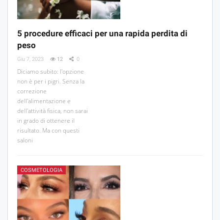
5 procedure efficaci per una rapida perdita di
peso
Giu 7, 2023
12
0
Diciamo subito: l'opzione
non è per i pigri. Senza la
correzione
dell'alimentazione e
dell'attività fisica, non sarai
in grado di ottenere il
risultato. Ma con questi
saloni
COSMETOLOGIA