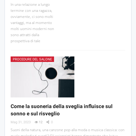
In una relazione a lungo
termine con una ragazza,
ovviamente, ci sono molti
vantaggi, ma al momento
molti uomini moderni non
sono attratti dalla
prospettiva di tale
PROCEDURE DEL SALONE
Come la suoneria della sveglia influisce sul
sonno e sul risveglio
Mag 31, 2023
12
0
Suoni della natura, una canzone pop alla moda o musica classica: con
quale melodia ti svegli? Gli scienziati hanno dimostrato che la tua