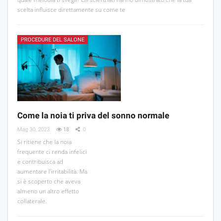
scelta influisce direttamente su come te
PROCEDURE DEL SALONE
Come la noia ti priva del sonno normale
Mag 30, 2023
18
0
Si ritiene che la noia
frequente ci renda infelici
e contribuisca ad
aumentare l'irritabilità. Ma
si è scoperto che aveva
almeno un altro effetto
collaterale.