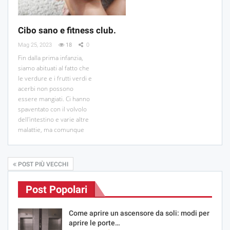
Cibo sano e fitness club.
Mag 25, 2023
18
0
Fin dalla prima infanzia,
siamo abituati al fatto che
le verdure e i frutti verdi e
acerbi non possono
essere mangiati. Ci hanno
spaventato con il volvolo
dell'intestino e varie altre
malattie, ma comunque
POST PIÙ VECCHI
Post Popolari
Come aprire un ascensore da soli: modi per
aprire le porte…