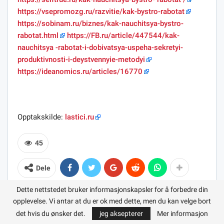
https://vsepromozg.ru/razvitie/kak-bystro-rabotat
https://sobinam.ru/biznes/kak-nauchitsya-bystro-
rabotat.html
https://FB.ru/article/447544/kak-
nauchitsya -rabotat-i-dobivatsya-uspeha-sekretyi-
produktivnosti-i-deystvennyie-metodyi
https://ideanomics.ru/articles/16770
Opptakskilde:
lastici.ru
45
Dele
Dette nettstedet bruker informasjonskapsler for å forbedre din
opplevelse. Vi antar at du er ok med dette, men du kan velge bort
det hvis du ønsker det.
jeg aksepterer
Mer informasjon
FORRIGE INNLEGG
NESTE INNLEGG