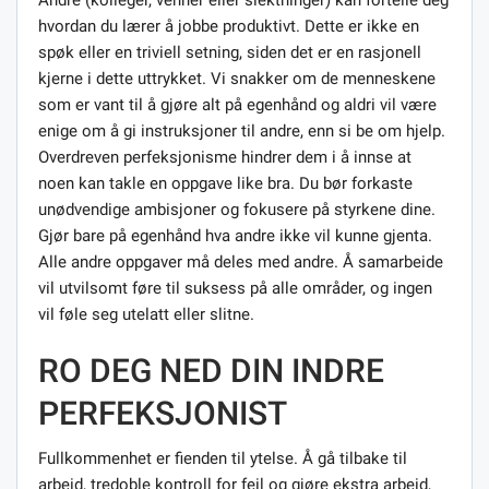
hvordan du lærer å jobbe produktivt. Dette er ikke en
spøk eller en triviell setning, siden det er en rasjonell
kjerne i dette uttrykket. Vi snakker om de menneskene
som er vant til å gjøre alt på egenhånd og aldri vil være
enige om å gi instruksjoner til andre, enn si be om hjelp.
Overdreven perfeksjonisme hindrer dem i å innse at
noen kan takle en oppgave like bra. Du bør forkaste
unødvendige ambisjoner og fokusere på styrkene dine.
Gjør bare på egenhånd hva andre ikke vil kunne gjenta.
Alle andre oppgaver må deles med andre. Å samarbeide
vil utvilsomt føre til suksess på alle områder, og ingen
vil føle seg utelatt eller slitne.
RO DEG NED DIN INDRE
PERFEKSJONIST
Fullkommenhet er fienden til ytelse. Å gå tilbake til
arbeid, tredoble kontroll for feil og gjøre ekstra arbeid,