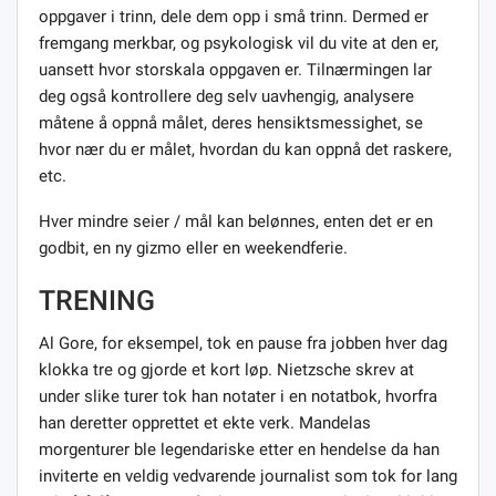
oppgaver i trinn, dele dem opp i små trinn. Dermed er
fremgang merkbar, og psykologisk vil du vite at den er,
uansett hvor storskala oppgaven er. Tilnærmingen lar
deg også kontrollere deg selv uavhengig, analysere
måtene å oppnå målet, deres hensiktsmessighet, se
hvor nær du er målet, hvordan du kan oppnå det raskere,
etc.
Hver mindre seier / mål kan belønnes, enten det er en
godbit, en ny gizmo eller en weekendferie.
TRENING
Al Gore, for eksempel, tok en pause fra jobben hver dag
klokka tre og gjorde et kort løp. Nietzsche skrev at
under slike turer tok han notater i en notatbok, hvorfra
han deretter opprettet et ekte verk. Mandelas
morgenturer ble legendariske etter en hendelse da han
inviterte en veldig vedvarende journalist som tok for lang