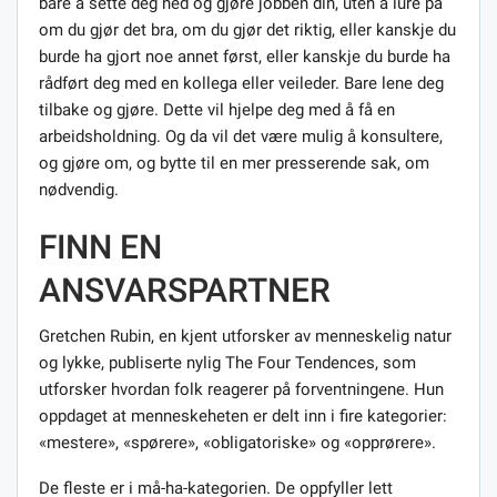
bare å sette deg ned og gjøre jobben din, uten å lure på
om du gjør det bra, om du gjør det riktig, eller kanskje du
burde ha gjort noe annet først, eller kanskje du burde ha
rådført deg med en kollega eller veileder. Bare lene deg
tilbake og gjøre. Dette vil hjelpe deg med å få en
arbeidsholdning. Og da vil det være mulig å konsultere,
og gjøre om, og bytte til en mer presserende sak, om
nødvendig.
FINN EN
ANSVARSPARTNER
Gretchen Rubin, en kjent utforsker av menneskelig natur
og lykke, publiserte nylig The Four Tendences, som
utforsker hvordan folk reagerer på forventningene. Hun
oppdaget at menneskeheten er delt inn i fire kategorier:
«mestere», «spørere», «obligatoriske» og «opprørere».
De fleste er i må-ha-kategorien. De oppfyller lett