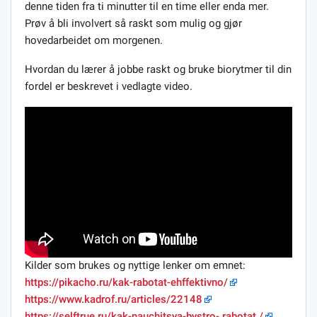
denne tiden fra ti minutter til en time eller enda mer.
Prøv å bli involvert så raskt som mulig og gjør
hovedarbeidet om morgenen.
Hvordan du lærer å jobbe raskt og bruke biorytmer til din
fordel er beskrevet i vedlagte video.
Kilder som brukes og nyttige lenker om emnet:
https://pikacho.ru/kak-rabotat-ehffektivno/
https://www.kadrof.ru/articles/22148
https://selftrue.ru/kak-nauchitsya-bystro- rabotat /