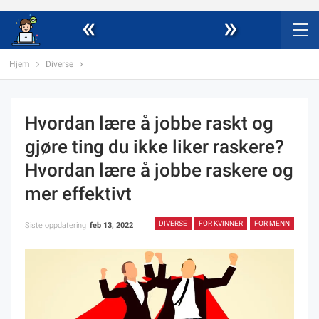
«
»
Hjem
Diverse
Hvordan lære å jobbe raskt og
gjøre ting du ikke liker raskere?
Hvordan lære å jobbe raskere og
mer effektivt
DIVERSE
FOR KVINNER
FOR MENN
Siste oppdatering
feb 13, 2022