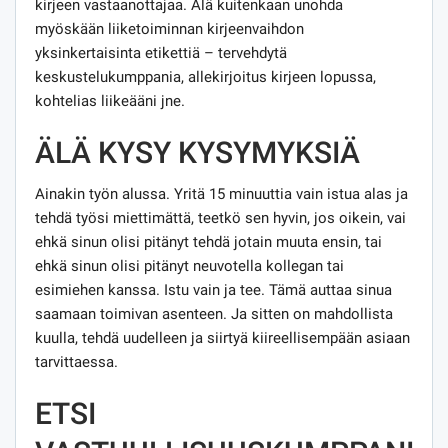
kirjeen vastaanottajaa. Älä kuitenkaan unohda
myöskään liiketoiminnan kirjeenvaihdon
yksinkertaisinta etikettiä – tervehdytä
keskustelukumppania, allekirjoitus kirjeen lopussa,
kohtelias liikeääni jne.
ÄLÄ KYSY KYSYMYKSIÄ
Ainakin työn alussa. Yritä 15 minuuttia vain istua alas ja
tehdä työsi miettimättä, teetkö sen hyvin, jos oikein, vai
ehkä sinun olisi pitänyt tehdä jotain muuta ensin, tai
ehkä sinun olisi pitänyt neuvotella kollegan tai
esimiehen kanssa. Istu vain ja tee. Tämä auttaa sinua
saamaan toimivan asenteen. Ja sitten on mahdollista
kuulla, tehdä uudelleen ja siirtyä kiireellisempään asiaan
tarvittaessa.
ETSI