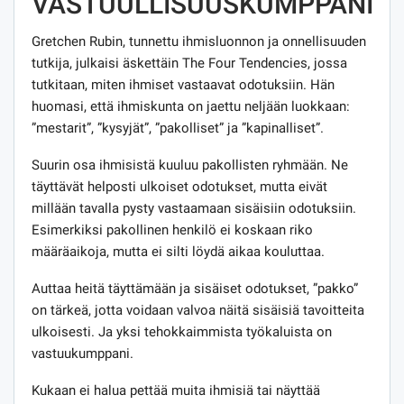
VASTUULLISUUSKUMPPANI
Gretchen Rubin, tunnettu ihmisluonnon ja onnellisuuden
tutkija, julkaisi äskettäin The Four Tendencies, jossa
tutkitaan, miten ihmiset vastaavat odotuksiin. Hän
huomasi, että ihmiskunta on jaettu neljään luokkaan:
”mestarit”, ”kysyjät”, ”pakolliset” ja ”kapinalliset”.
Suurin osa ihmisistä kuuluu pakollisten ryhmään. Ne
täyttävät helposti ulkoiset odotukset, mutta eivät
millään tavalla pysty vastaamaan sisäisiin odotuksiin.
Esimerkiksi pakollinen henkilö ei koskaan riko
määräaikoja, mutta ei silti löydä aikaa kouluttaa.
Auttaa heitä täyttämään ja sisäiset odotukset, ”pakko”
on tärkeä, jotta voidaan valvoa näitä sisäisiä tavoitteita
ulkoisesti. Ja yksi tehokkaimmista työkaluista on
vastuukumppani.
Kukaan ei halua pettää muita ihmisiä tai näyttää