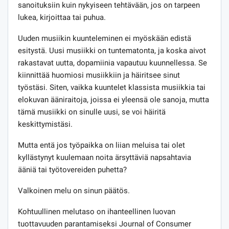
sanoituksiin kuin nykyiseen tehtävään, jos on tarpeen
lukea, kirjoittaa tai puhua.
Uuden musiikin kuunteleminen ei myöskään edistä
esitystä. Uusi musiikki on tuntematonta, ja koska aivot
rakastavat uutta, dopamiinia vapautuu kuunnellessa. Se
kiinnittää huomiosi musiikkiin ja häiritsee sinut
työstäsi. Siten, vaikka kuuntelet klassista musiikkia tai
elokuvan ääniraitoja, joissa ei yleensä ole sanoja, mutta
tämä musiikki on sinulle uusi, se voi häiritä
keskittymistäsi.
Mutta entä jos työpaikka on liian meluisa tai olet
kyllästynyt kuulemaan noita ärsyttäviä napsahtavia
ääniä tai työtovereiden puhetta?
Valkoinen melu on sinun päätös.
Kohtuullinen melutaso on ihanteellinen luovan
tuottavuuden parantamiseksi Journal of Consumer