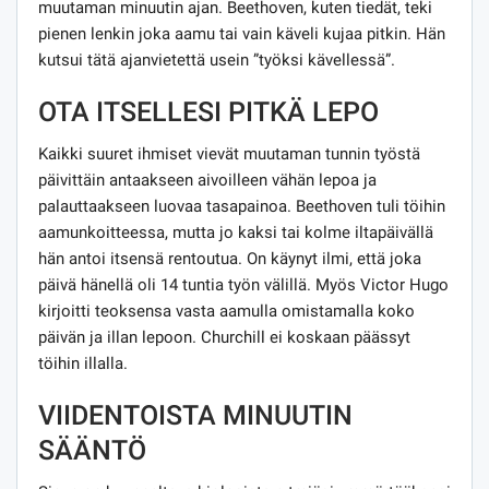
muutaman minuutin ajan. Beethoven, kuten tiedät, teki
pienen lenkin joka aamu tai vain käveli kujaa pitkin. Hän
kutsui tätä ajanvietettä usein ”työksi kävellessä”.
OTA ITSELLESI PITKÄ LEPO
Kaikki suuret ihmiset vievät muutaman tunnin työstä
päivittäin antaakseen aivoilleen vähän lepoa ja
palauttaakseen luovaa tasapainoa. Beethoven tuli töihin
aamunkoitteessa, mutta jo kaksi tai kolme iltapäivällä
hän antoi itsensä rentoutua. On käynyt ilmi, että joka
päivä hänellä oli 14 tuntia työn välillä. Myös Victor Hugo
kirjoitti teoksensa vasta aamulla omistamalla koko
päivän ja illan lepoon. Churchill ei koskaan päässyt
töihin illalla.
VIIDENTOISTA MINUUTIN
SÄÄNTÖ