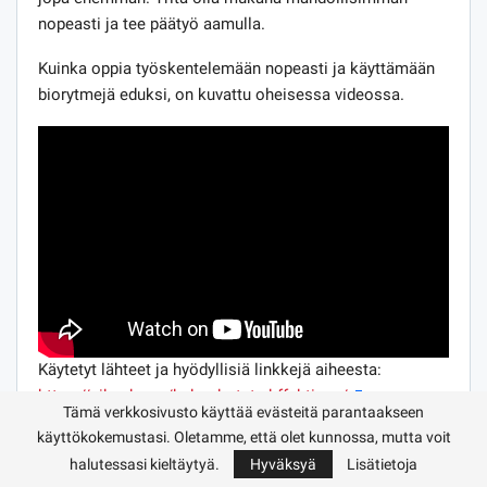
nopeasti ja tee päätyö aamulla.
Kuinka oppia työskentelemään nopeasti ja käyttämään
biorytmejä eduksi, on kuvattu oheisessa videossa.
Käytetyt lähteet ja hyödyllisiä linkkejä aiheesta:
https://pikacho.ru/kak-rabotat-ehffektivno/
Tämä verkkosivusto käyttää evästeitä parantaakseen
https://www.kadrof.ru/articles/22148
käyttökokemustasi. Oletamme, että olet kunnossa, mutta voit
https://selftrue.ru/kak-nauchitsya-bystro- rabotat /
halutessasi kieltäytyä.
Hyväksyä
Lisätietoja
https://vsepromozg.ru/razvitie/kak-bystro-rabotat