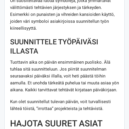
On suositeltavaa luoda symboleja, jotka ymmärtävät
välittömästi tehtävien järjestyksen ja tärkeyden.
Esimerkki on punaisten ja vihreiden kansioiden käyttö,
joiden väri symboloi asiakirjoissa suunnitellun työn
kiireellisyyttä.
SUUNNITTELE TYÖPÄIVÄSI
ILLASTA
Tuottavin aika on päivän ensimmäinen puolisko. Älä
tuhlaa sitä suunnitteluun. Jos piirrät suunnitelman
seuraavaksi päiväksi illalla, voit heti päästä töihin
aamulla. Et unohda tärkeätä puhelua tai muuta asiaa yön
aikana. Kaikki tarvittavat tehtävät kirjataan päiväkirjaan.
Kun olet suunnitellut tulevan päivän, voit turvallisesti
lähteä töistä, ”irrottaa” projekteista ja tehtävistä.
HAJOTA SUURET ASIAT