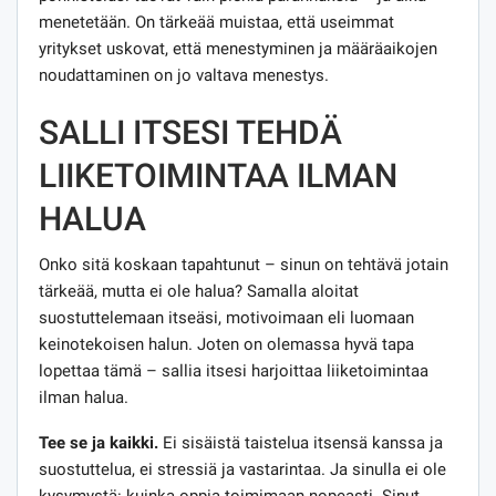
menetetään. On tärkeää muistaa, että useimmat
yritykset uskovat, että menestyminen ja määräaikojen
noudattaminen on jo valtava menestys.
SALLI ITSESI TEHDÄ
LIIKETOIMINTAA ILMAN
HALUA
Onko sitä koskaan tapahtunut – sinun on tehtävä jotain
tärkeää, mutta ei ole halua? Samalla aloitat
suostuttelemaan itseäsi, motivoimaan eli luomaan
keinotekoisen halun. Joten on olemassa hyvä tapa
lopettaa tämä – sallia itsesi harjoittaa liiketoimintaa
ilman halua.
Tee se ja kaikki.
Ei sisäistä taistelua itsensä kanssa ja
suostuttelua, ei stressiä ja vastarintaa. Ja sinulla ei ole
kysymystä: kuinka oppia toimimaan nopeasti. Sinut