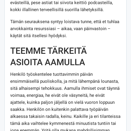
evästeillä, pese astiat tai siivota keittiö podcasteilla,
kokki illallinen terveellisillä suorilla lähetyksillä.
Tämän seurauksena syntyy loistava tunne, että et tuhlaa
arvokkainta resurssiasi – aikaa, vaan päinvastoin –
käytät sitä itsellesi hyödyksi.
TEEMME TÄRKEITÄ
ASIOITA AAMULLA
Henkilö työskentelee tuottavimmin päivän
ensimmäisellä puoliskolla, ja mitä lähempänä lounasta,
sitä alhaisempi tehokkuus. Aamulla ihmiset ovat täynnä
voimaa, energiaa, he eivät ole väsyneitä, he eivät
ajattele, kuinka paljon jäljellä on vielä vuoron loppuun
saakka. Henkilön on kuitenkin palattava työpäivän
alkaessa takaisin radalla, keinu. Kaikille ja eri tilanteissa
tämä aika vaihtelee kymmenestä minuutista tuntiin tai
jopa enemmän. Yritä olla mukana mahdollisimman