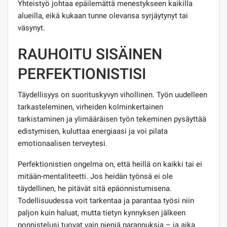
Yhteistyö johtaa epäilemättä menestykseen kaikilla
alueilla, eikä kukaan tunne olevansa syrjäytynyt tai
väsynyt.
RAUHOITU SISÄINEN
PERFEKTIONISTISI
Täydellisyys on suorituskyvyn vihollinen. Työn uudelleen
tarkasteleminen, virheiden kolminkertainen
tarkistaminen ja ylimääräisen työn tekeminen pysäyttää
edistymisen, kuluttaa energiaasi ja voi pilata
emotionaalisen terveytesi.
Perfektionistien ongelma on, että heillä on kaikki tai ei
mitään-mentaliteetti. Jos heidän työnsä ei ole
täydellinen, he pitävät sitä epäonnistumisena.
Todellisuudessa voit tarkentaa ja parantaa työsi niin
paljon kuin haluat, mutta tietyn kynnyksen jälkeen
ponnistelusi tuovat vain pieniä parannuksia – ja aika