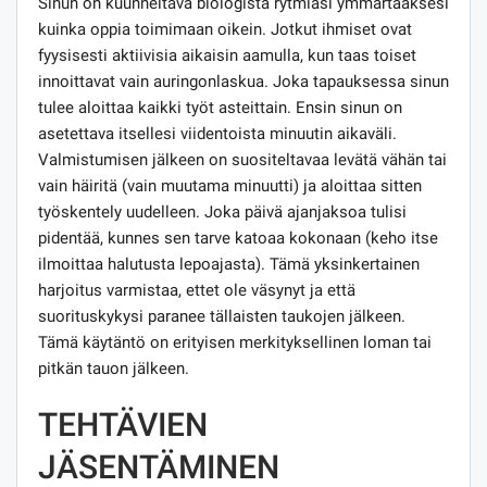
Sinun on kuunneltava biologista rytmiäsi ymmärtääksesi
kuinka oppia toimimaan oikein. Jotkut ihmiset ovat
fyysisesti aktiivisia aikaisin aamulla, kun taas toiset
innoittavat vain auringonlaskua. Joka tapauksessa sinun
tulee aloittaa kaikki työt asteittain. Ensin sinun on
asetettava itsellesi viidentoista minuutin aikaväli.
Valmistumisen jälkeen on suositeltavaa levätä vähän tai
vain häiritä (vain muutama minuutti) ja aloittaa sitten
työskentely uudelleen. Joka päivä ajanjaksoa tulisi
pidentää, kunnes sen tarve katoaa kokonaan (keho itse
ilmoittaa halutusta lepoajasta). Tämä yksinkertainen
harjoitus varmistaa, ettet ole väsynyt ja että
suorituskykysi paranee tällaisten taukojen jälkeen.
Tämä käytäntö on erityisen merkityksellinen loman tai
pitkän tauon jälkeen.
TEHTÄVIEN
JÄSENTÄMINEN