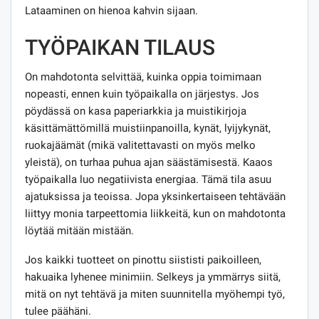
Lataaminen on hienoa kahvin sijaan.
TYÖPAIKAN TILAUS
On mahdotonta selvittää, kuinka oppia toimimaan
nopeasti, ennen kuin työpaikalla on järjestys. Jos
pöydässä on kasa paperiarkkia ja muistikirjoja
käsittämättömillä muistiinpanoilla, kynät, lyijykynät,
ruokajäämät (mikä valitettavasti on myös melko
yleistä), on turhaa puhua ajan säästämisestä. Kaaos
työpaikalla luo negatiivista energiaa. Tämä tila asuu
ajatuksissa ja teoissa. Jopa yksinkertaiseen tehtävään
liittyy monia tarpeettomia liikkeitä, kun on mahdotonta
löytää mitään mistään.
Jos kaikki tuotteet on pinottu siististi paikoilleen,
hakuaika lyhenee minimiin. Selkeys ja ymmärrys siitä,
mitä on nyt tehtävä ja miten suunnitella myöhempi työ,
tulee päähäni.