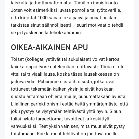
laiskalta ja tuottamattomalta. Tämä on ihmisluonto.
Joten voit esimerkiksi luvata pomolle tai työtoverille,
että kirjoitat 1000 sanaa joka päivä ja annat heidän
tarkistaa sinut säännöllisesti – suuri motivaatio tehdä
se ja työskennellä tehokkaammin.
OIKEA-AIKAINEN APU
Toiset (kollegat, ystävät tai sukulaiset) voivat kertoa,
kuinka oppia työskentelemään tuottavasti. Tämä ei ole
vitsi tai triviaali lause, koska tässä lausekkeessa on
järkevä ydin. Puhumme niistä ihmisistä, jotka ovat
tottuneet tekemään kaiken yksin ja eivät koskaan
suostu antamaan ohjeita muille, puhumattakaan avusta.
Liiallinen perfektionismi estää heitä ymmärtämästä, että
joku pystyy selviytymään tehtävästä yhtä hyvin. Sinun
tulisi hylätä tarpeettomat tavoitteet ja keskittyä
vahvuuksiisi. Teet yksin vain sen, mitä muut eivät pysty
toistamaan. Kaikki muut tehtävät on jaettava muille.