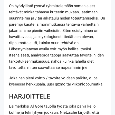
On hyödyllistä pystyä ryhmittelemään samanlaiset
tehtävät minkä tahansa kriteerin mukaan, laatimaan
suunnitelma ja / tai aikataulu niiden toteuttamiseksi. On
parempi käsitellä monimutkaisia ​​tehtäviä vaiheittain,
jakamalla ne pieniin vaiheisiin. Siten edistyminen on
havaittavissa, ja psykologisesti tiedät sen olevan,
riippumatta siitä, kuinka suuri tehtävä on.
Lähestymistavan avulla voit myös hallita itseäsi
itsenäisesti, analysoida tapoja saavuttaa tavoite, niiden
tarkoituksenmukaisuus, nähdä kuinka lähellä olet
tavoitetta, miten saavuttaa se nopeammin jne
Jokainen pieni voitto / tavoite voidaan palkita, olipa
kyseessä herkkupala, uusi gizmo tai viikonloppumatka.
HARJOITTELE
Esimerkiksi Al Gore tauolla työstä joka päivä kello
kolme ja teki lyhyen juoksun. Nietzsche kirjoitti, että