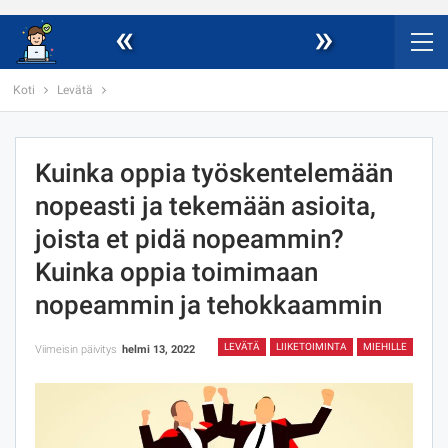
«
»
Koti
Levätä
Kuinka oppia työskentelemään
nopeasti ja tekemään asioita,
joista et pidä nopeammin?
Kuinka oppia toimimaan
nopeammin ja tehokkaammin
LEVÄTÄ
LIIKETOIMINTA
MIEHILLE
Viimeisin päivitys
helmi 13, 2022