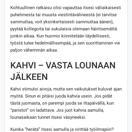
Kohtuullinen ratkaisu olisi vapauttaa itsesi väliaikaisesti
puhelimesta tai muusta viestintävälineestä (ei tarvitse
sammuttaa, voit yksinkertaisesti sammuttaa äänen),
pyytää kollegoita tai sukulaisia ​​olemaan häiritsemättä
jonkin aikaa. Kun huomio kiinnitetään täydellisesti,
työstä tulee hedelmällisempää, ja sen suorittaminen vie
paljon vähemmän aikaa.
KAHVI – VASTA LOUNAAN
JÄLKEEN
Kahvi stimuloi aivoja, mutta sen vaikutukset kuluvat ajan
myötä. Sinun ei pitäisi juoda kahvia usein. Jos pidät
tästä juomasta, on parempi juoda se iltapäivällä, kun
”paristot” on ladattava. Jos juot kahvia aamulla,
lounasaikaan tunnet itsesi väsyneeksi.
Kuinka ”herätä” itsesi aamulla ja virittää työilmapiiri?