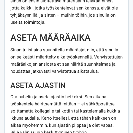
sinun on ensin aloitettava materiaalin leikkaaminen,
jotta kaikki, jotka työskentelevät sen kanssa, eivät ole
tyhjäkäynnillä, ja sitten – muihin töihin, jos sinulla on
useita toimintoja.
ASETA MÄÄRÄAIKA
Sinun tulisi aina suunnitella määräajat niin, että sinulla
on selkeästi määritelty aika työskennellä. Vahvistettujen
määräaikojen ansiosta et saa häiritä suunnitelmaa ja
noudattaa jatkuvasti vahvistettua aikataulua.
ASETA AJASTIN
Ota puhelin ja aseta ajastin hetkeksi. Sen aikana
työskentele häiritsemättä mitään – ei sähköpostitse,
soittamatta kollegalle tai kotiin tai kastelemalla kukkia
ikkunalaudalle. Kerro itsellesi, että tähän kaikkeen on
aikaa myöhemmin, kun ajastin piippaa ja olet vapaa.
Sillä välin suurin keskittyminen työhön.