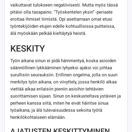
vaikuttavat tulokseen negatiivisesti. Mutta myös tässä
pitäisi olla tasapaino: ”Työskentelen yksin” -periaate
erottaa ihmiset tiimistä. Opi asettamaan omat etusi
työntekijöiden etujen edelle kohtuullisissa puitteissa,
älä myöskään pelkää kieltäytyä heistä.
KESKITY
Työn aikana sinun ei pidä hämmentyä, koska asioiden
säännöllinen lykkääminen lyhyeksi ajaksi voi johtaa
surullisiin seurauksiin. Erillinen ongelma, jolla on suuri
merkitys työn aikana, on viivyttely, jossa henkilö alkaa
viettää aikaa erilaisiin pieniin asioihin tehtävien
suorittamisen sijaan. Sinun on keskusteltava ystävien ja
perheen kanssa siitä, miten he eivät häiritse sinua
työaikana, ja älä tulevaisuudessa sekoita työtä
henkilökohtaiseen elämään.
AJATUSTEN KESKITTYMINEN