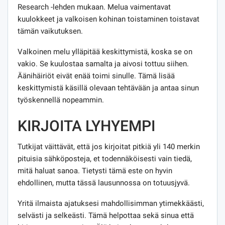
Research -lehden mukaan. Melua vaimentavat
kuulokkeet ja valkoisen kohinan toistaminen toistavat
tämän vaikutuksen.
Valkoinen melu ylläpitää keskittymistä, koska se on
vakio. Se kuulostaa samalta ja aivosi tottuu siihen.
Äänihäiriöt eivät enää toimi sinulle. Tämä lisää
keskittymistä käsillä olevaan tehtävään ja antaa sinun
työskennellä nopeammin.
KIRJOITA LYHYEMPI
Tutkijat väittävät, että jos kirjoitat pitkiä yli 140 merkin
pituisia sähköposteja, et todennäköisesti vain tiedä,
mitä haluat sanoa. Tietysti tämä este on hyvin
ehdollinen, mutta tässä lausunnossa on totuusjyvä.
Yritä ilmaista ajatuksesi mahdollisimman ytimekkäästi,
selvästi ja selkeästi. Tämä helpottaa sekä sinua että