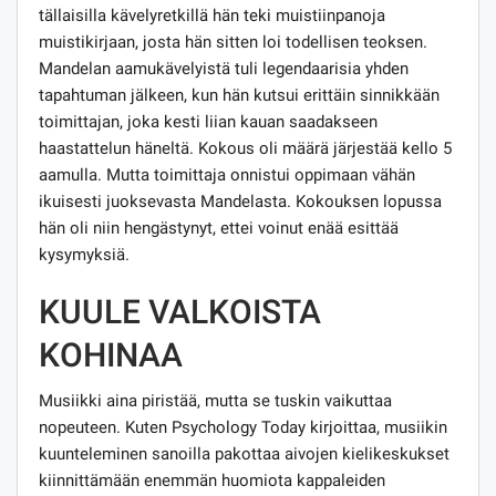
tällaisilla kävelyretkillä hän teki muistiinpanoja
muistikirjaan, josta hän sitten loi todellisen teoksen.
Mandelan aamukävelyistä tuli legendaarisia yhden
tapahtuman jälkeen, kun hän kutsui erittäin sinnikkään
toimittajan, joka kesti liian kauan saadakseen
haastattelun häneltä. Kokous oli määrä järjestää kello 5
aamulla. Mutta toimittaja onnistui oppimaan vähän
ikuisesti juoksevasta Mandelasta. Kokouksen lopussa
hän oli niin hengästynyt, ettei voinut enää esittää
kysymyksiä.
KUULE VALKOISTA
KOHINAA
Musiikki aina piristää, mutta se tuskin vaikuttaa
nopeuteen. Kuten Psychology Today kirjoittaa, musiikin
kuunteleminen sanoilla pakottaa aivojen kielikeskukset
kiinnittämään enemmän huomiota kappaleiden