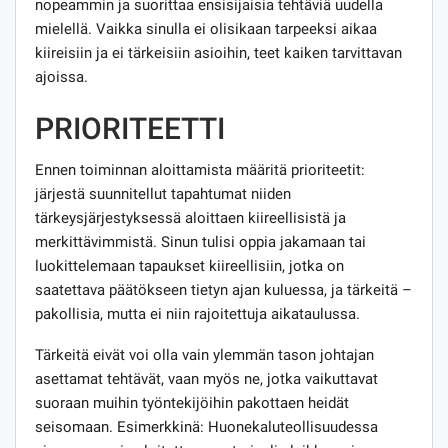
nopeammin ja suorittaa ensisijaisia ​​tehtäviä uudella
mielellä. Vaikka sinulla ei olisikaan tarpeeksi aikaa
kiireisiin ja ei tärkeisiin asioihin, teet kaiken tarvittavan
ajoissa.
PRIORITEETTI
Ennen toiminnan aloittamista määritä prioriteetit:
järjestä suunnitellut tapahtumat niiden
tärkeysjärjestyksessä aloittaen kiireellisistä ja
merkittävimmistä. Sinun tulisi oppia jakamaan tai
luokittelemaan tapaukset kiireellisiin, jotka on
saatettava päätökseen tietyn ajan kuluessa, ja tärkeitä –
pakollisia, mutta ei niin rajoitettuja aikataulussa.
Tärkeitä eivät voi olla vain ylemmän tason johtajan
asettamat tehtävät, vaan myös ne, jotka vaikuttavat
suoraan muihin työntekijöihin pakottaen heidät
seisomaan. Esimerkkinä: Huonekaluteollisuudessa