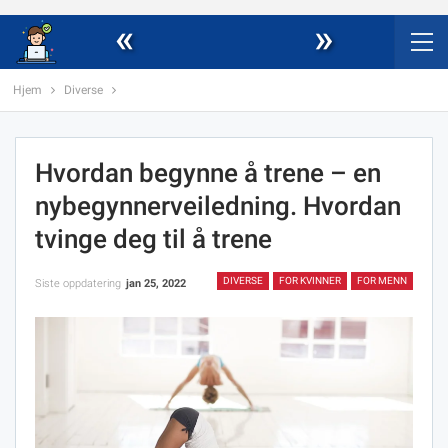
«
»
Hjem
Diverse
Hvordan begynne å trene – en
nybegynnerveiledning. Hvordan
tvinge deg til å trene
DIVERSE
FOR KVINNER
FOR MENN
Siste oppdatering
jan 25, 2022