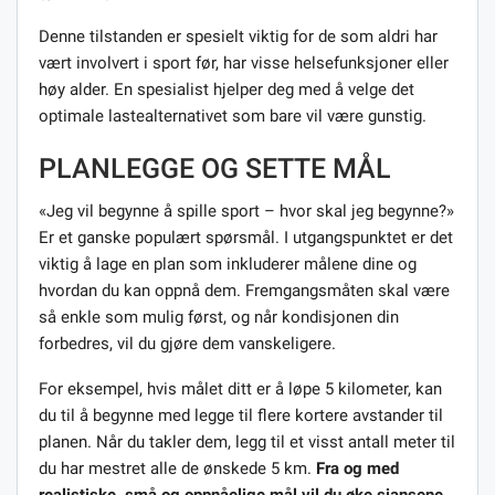
Denne tilstanden er spesielt viktig for de som aldri har
vært involvert i sport før, har visse helsefunksjoner eller
høy alder. En spesialist hjelper deg med å velge det
optimale lastealternativet som bare vil være gunstig.
PLANLEGGE OG SETTE MÅL
«Jeg vil begynne å spille sport – hvor skal jeg begynne?»
Er et ganske populært spørsmål. I utgangspunktet er det
viktig å lage en plan som inkluderer målene dine og
hvordan du kan oppnå dem. Fremgangsmåten skal være
så enkle som mulig først, og når kondisjonen din
forbedres, vil du gjøre dem vanskeligere.
For eksempel, hvis målet ditt er å løpe 5 kilometer, kan
du til å begynne med legge til flere kortere avstander til
planen. Når du takler dem, legg til et visst antall meter til
du har mestret alle de ønskede 5 km.
Fra og med
realistiske, små og oppnåelige mål vil du øke sjansene