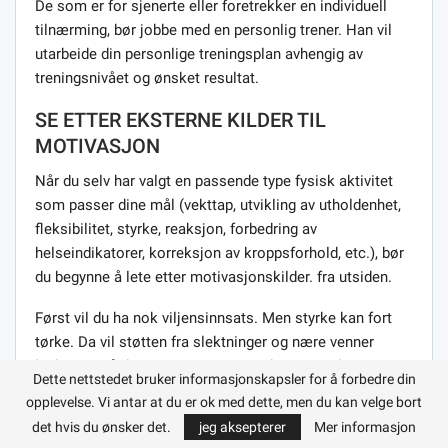
De som er for sjenerte eller foretrekker en individuell
tilnærming, bør jobbe med en personlig trener. Han vil
utarbeide din personlige treningsplan avhengig av
treningsnivået og ønsket resultat.
SE ETTER EKSTERNE KILDER TIL
MOTIVASJON
Når du selv har valgt en passende type fysisk aktivitet
som passer dine mål (vekttap, utvikling av utholdenhet,
fleksibilitet, styrke, reaksjon, forbedring av
helseindikatorer, korreksjon av kroppsforhold, etc.), bør
du begynne å lete etter motivasjonskilder. fra utsiden.
Først vil du ha nok viljensinnsats. Men styrke kan fort
tørke. Da vil støtten fra slektninger og nære venner
hjelpe. For å drive sport systematisk trenger du
Dette nettstedet bruker informasjonskapsler for å forbedre din
imidlertid en kraftig kilde til egen motivasjon.
opplevelse. Vi antar at du er ok med dette, men du kan velge bort
det hvis du ønsker det.
jeg aksepterer
Mer informasjon
Du kan prøve å finne den på Internett. Det er mange