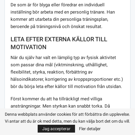
De som är för blyga eller föredrar en individuell
inställning bör arbeta med en personlig tränare. Han
kommer att utarbeta din personliga träningsplan,
beroende på träningsnivå och önskat resultat.
LETA EFTER EXTERNA KÄLLOR TILL
MOTIVATION
När du själv har valt en lämplig typ av fysisk aktivitet
som passar dina mål (viktminskning, uthållighet,
flexibilitet, styrka, reaktion, förbättring av
hälsoindikatorer, korrigering av kroppsproportioner etc.)
bör du börja leta efter källor till motivation från utsidan.
Först kommer du att ha tillräckligt med villiga
ansträngningar. Men styrkan kan snabbt torka. Då
kommer stöd från släktingar och nära vänner att hjälpa.
Denna webbplats använder cookies för att förbättra din upplevelse.
Men för att spela sport systematiskt behöver du en
Vi antar att du är ok med detta, men du kan välja bort det om du vill.
kraftfull källa till inneboende motivation.
Jag accepterar
Fler detaljer