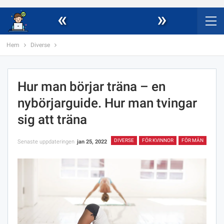
«
»
Hem
Diverse
Hur man börjar träna – en
nybörjarguide. Hur man tvingar
sig att träna
DIVERSE
FÖR KVINNOR
FÖR MÄN
Senaste uppdateringen
jan 25, 2022