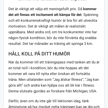
Det är viktigt att välja ett meningsfullt pris. Då
kommer
det att finnas ett incitament att kämpa för det
. Spänning
och ett konkurrenskraftigt humör är bra för att utveckla
motivation. Det är viktigt att målen är realistiskt
uppnåbara. Med andra ord, om tre konkurrenter inte har
någon fysisk kondition, bör du inte förvänta dig snabba
resultat. Det tar månader av träning att springa 3 km.
HÅLL KOLL PÅ DITT HUMÖR
När du kommer till ett träningspass med tanken att du är
en total noll i kondition, bör du inte hoppas att det
kommer att vara till nytta eller önskan att fortsätta
träna. Men uttalanden som ”Jag älskar fitness”, ”Jag kan
göra allt” och andra kan hjälpa oss att bli kär i fitness.
Denna slutsats gjordes av forskare från Michigan, USA.
Därför, även om du inte går till lektionen idag, tänk
åtminstone på hur mycket nytta träningen kan ge dig och