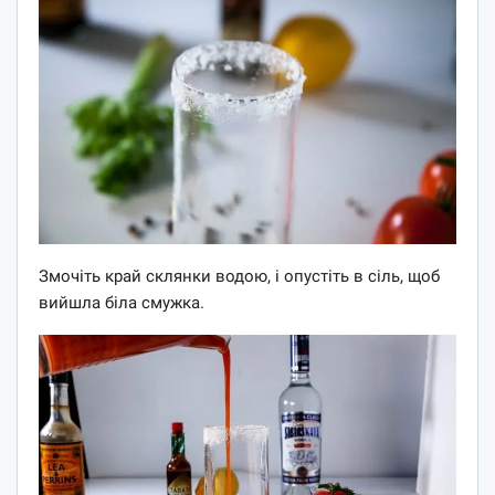
Змочіть край склянки водою, і опустіть в сіль, щоб
вийшла біла смужка.