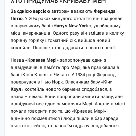
ХТО ПРИДУМАВ «КРИВАВУ МЕРІ”
За однією версією
авторам вважають
Фернанда
Петіо.
У 20-х роках минулого століття він працював
в паризькому барі «
Harry's New York
», улюбленому
місці американців. Одного разу він змішав в келиху
порівну горілку і томатний сік, вийшов новий
коктейль. Пізніше, став додавати в нього спеції.
Назва «
Кривава Мері
» запропонував один з
відвідувачів, в пам'ять про Мері, яка працювала в
барі «Ківш Крові» в Чикаго. У 1934 році Фернанд
повернувся в Нью-Йорк. Власникам бару «
Кінг
Коул
» коктейль нового бармена сподобався, а
назва – немає. Вони попросили змінити назву, але
відвідувачі все одно замовляли Мері. А коли в місті
почали говорити про те, що «Кривава Мері»
відмінно похмелитися і люди пішли в бар заради
цього коктейлю, то назва їм відразу сподобалося.