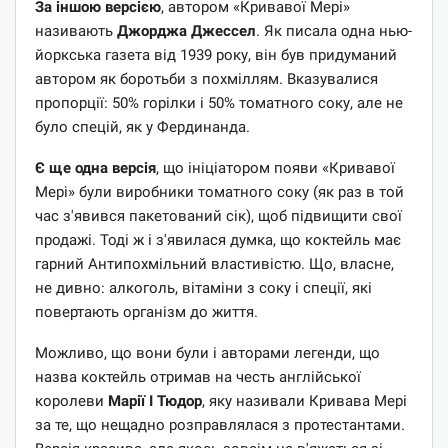
За іншою версією
, автором «Кривавої Мері»
називають
Джорджа Джессел
. Як писала одна нью-
йоркська газета від 1939 року, він був придуманий
автором як боротьби з похміллям. Вказувалися
пропорції: 50% горілки і 50% томатного соку, але не
було спецій, як у Фердинанда.
Є ще одна версія
, що ініціатором появи «Кривавої
Мері» були виробники томатного соку (як раз в той
час з'явився пакетований сік), щоб підвищити свої
продажі. Тоді ж і з'явилася думка, що коктейль має
гарний Антипохмільний властивістю. Що, власне,
не дивно: алкоголь, вітаміни з соку і спеції, які
повертають організм до життя.
Можливо, що вони були і авторами легенди, що
назва коктейль отримав на честь англійської
королеви
Марії I Тюдор
, яку називали Кривава Мері
за те, що нещадно розправлялася з протестантами.