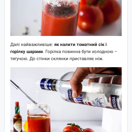
Далі найважливіше:
як налити томатний сік і
горілку шарами
. Горілка повинна бути холодною –
тягучою. До стінки склянки приставляє ніж.