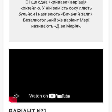
Є і ще одна «кривава» варіація
коктейлю. У ній замість соку ллють
бульйон і називають «Бичачий залп».
Безалкогольний же варіант Мері
називають «Діва Марія».
ВАРІАНТ №1