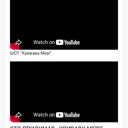
ШОТ “Кривава Мері”.