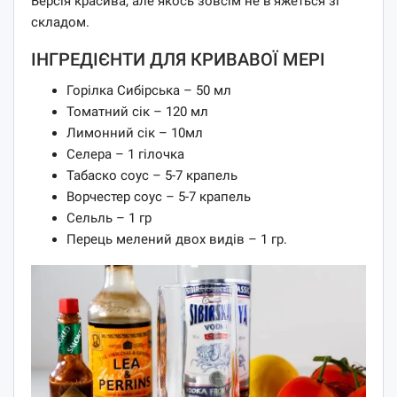
Версія красива, але якось зовсім не в'яжеться зі
складом.
ІНГРЕДІЄНТИ ДЛЯ КРИВАВОЇ МЕРІ
Горілка Сибірська – 50 мл
Томатний сік – 120 мл
Лимонний сік – 10мл
Селера – 1 гілочка
Табаско соус – 5-7 крапель
Ворчестер соус – 5-7 крапель
Сельль – 1 гр
Перець мелений двох видів – 1 гр.