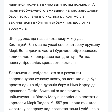
напитися можна, і вилікувати потім похмілля. А
після необмеженого вживання напою завсідники
бару часто лізли в бійку, яка цілком могла
закінчитися і вибитими зубами, так що логіка
зрозуміла.
Ще є думка, що назва коханому міксу дав
Хемінгуей. Він мав на увазі свою четверту дружину
Мері. Вона досить часто і бурхливо обурювалася,
коли чоловік повертався напідпитку з Ритца,
надегустіровалісь кривавого коктеля.
Достеменно невідомо, хто ж в результаті
запропонував сучасну назву, за легендою це був
просто один з відвідувачів бару в Нью-Йорку, де
працював Петіо. Британці ж пов'язують
найменування Bloody Mery зі зловісною постаттю
королеви Марії Тюдор. У 1557 році вона вчинила
жорстоку розправу над протестантами і увійшла в