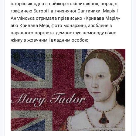
історію як одна з найжорстокіших жінок, поряд в
графинею Баторі і вітчизняної Салтичихи. Марія I
Англійська отримала прізвисько «Кривава Марія»
або Кривава Мері, фото монархині, зроблене з
парадного портрета, демонструє немолоду в'яне
жінку з жовчним і владним особою.