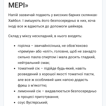
МЕРІ»
Напій зазвичай подають у високих барних склянках-
Хайбол. І змішують його безпосередньо в них, хоча
іноді все ж вдаються до допомоги шейкера.
Склад у міксу нескладний, в нього входять:
горілка – звичайнісінька, не обов'язково
«преміум» або «еліт», головне, щоб не занадто
сильно пахла спиртом і мала досить гладкий,
нейтральний смак;
томатний сік – підійде будь-який, навіть
розведений з хорошої якості томатної пасти,
але все ж особливий шик напою додасть
фреш з м'якоттю;
лимонний сік – видавлюється безпосередньо
в процесі приготування;
соус Вустерський;