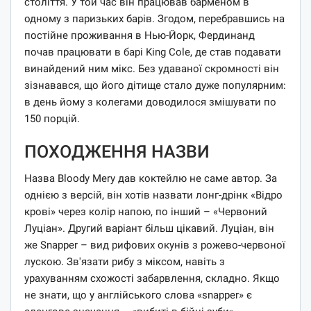
століття. У той час він працював барменом в
одному з паризьких барів. Згодом, перебравшись на
постійне проживання в Нью-Йорк, Фердинанд
почав працювати в барі King Cole, де став подавати
винайдений ним мікс. Без удаваної скромності він
зізнавався, що його дітище стало дуже популярним:
в день йому з колегами доводилося змішувати по
150 порцій.
ПОХОДЖЕННЯ НАЗВИ
Назва Bloody Mery дав коктейлю не саме автор. За
однією з версій, він хотів назвати лонг-дрінк «Відро
крові» через колір напою, по інший – «Червоний
Луціан». Другий варіант більш цікавий. Луціан, він
же Snapper – вид рифових окунів з рожево-червоної
лускою. Зв'язати рибу з міксом, навіть з
урахуванням схожості забарвлення, складно. Якщо
не знати, що у англійського слова «snapper» є