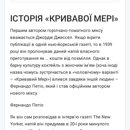
ІСТОРІЯ «КРИВАВОЇ МЕРІ»
Першим автором горілчано-томатного міксу
вважається Джордж Джессел. Якщо вірити
публікації в одній нью-йоркській газеті, то в 1939
році він пропонував даний напій власного
приготування як … кошти від похмілля. Однак в
барну культуру коктейль з жіночим ім'ям (хоча іноді
назва чомусь зустрічається в «чоловічому» варіанті
– «Кривавий Мері») влився завдяки іншій людині –
Фернандо Петіо, який і став офіційним автором
нового міксу.
Фернандо Петіо
Як він сам розповідав в інтерв'ю газеті The New
Yorker, напій він придумав в 20-і роки минулого