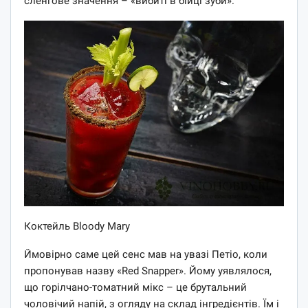
сленгове значення – «вибиті в бійці зуби».
Коктейль Bloody Mary
Ймовірно саме цей сенс мав на увазі Петіо, коли
пропонував назву «Red Snapper». Йому уявлялося,
що горілчано-томатний мікс – це брутальний
чоловічий напій, з огляду на склад інгредієнтів. Їм і