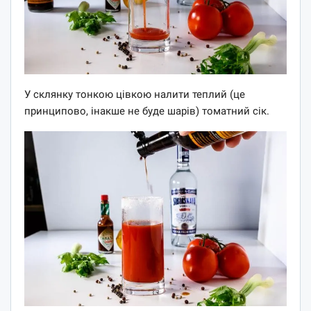
У склянку тонкою цівкою налити теплий (це
принципово, інакше не буде шарів) томатний сік.