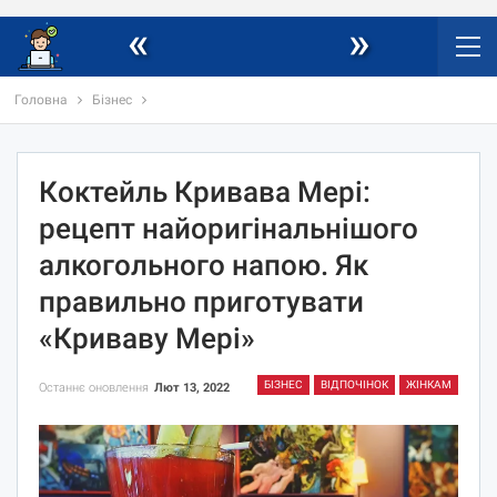
«
»
Головна
Бізнес
Коктейль Кривава Мері:
рецепт найоригінальнішого
алкогольного напою. Як
правильно приготувати
«Криваву Мері»
БІЗНЕС
ВІДПОЧІНОК
ЖІНКАМ
Останнє оновлення
Лют 13, 2022