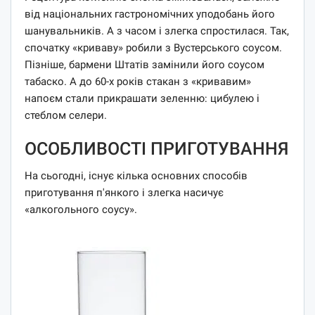
від національних гастрономічних уподобань його
шанувальників. А з часом і злегка спростилася. Так,
спочатку «криваву» робили з Вустерського соусом.
Пізніше, бармени Штатів замінили його соусом
табаско. А до 60-х років стакан з «кривавим»
напоєм стали прикрашати зеленню: цибулею і
стеблом селери.
ОСОБЛИВОСТІ ПРИГОТУВАННЯ
На сьогодні, існує кілька основних способів
приготування п'янкого і злегка насичує
«алкогольного соусу».