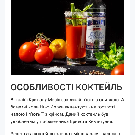
ОСОБЛИВОСТІ КОКТЕЙЛЬ
В Італії «Криваву Мері» зазвичай п'ють з оливкою. А
богемні кола Нью-Йорка акцентують на гостроті
напою і п'ють її з хріном. Даний коктейль був
улюбленим у письменника Ернеста Хемінгуейя.
Рецептура коктейлю злегка змінювалася, залежно