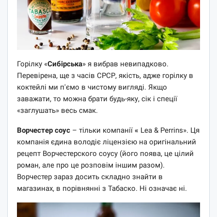
Горілку «
Сибірська
» я вибрав невипадково.
Перевірена, ще з часів СРСР, якість, адже горілку в
коктейлі ми п'ємо в чистому вигляді. Якщо
заважати, то можна брати будь-яку, сік і спеції
«заглушать» весь смак.
Ворчестер соус
– тільки компанії
«
Lea & Perrins».
Ця
компанія єдина володіє ліцензією на оригінальний
рецепт Ворчестерского соусу (його поява, це цілий
роман, але про це розповім іншим разом).
Ворчестер зараз досить складно знайти в
магазинах, в порівнянні з Табаско. Ні означає ні.