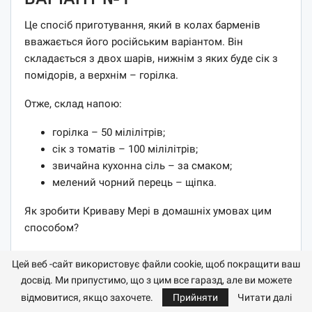
Це спосіб приготування, який в колах барменів
вважається його російським варіантом. Він
складається з двох шарів, нижнім з яких буде сік з
помідорів, а верхнім – горілка.
Отже, склад напою:
горілка – 50 мілілітрів;
сік з томатів – 100 мілілітрів;
звичайна кухонна сіль – за смаком;
мелений чорний перець – щіпка.
Як зробити Криваву Мері в домашніх умовах цим
способом?
Наливаємо у високу склянку сік з томатів.
Цей веб -сайт використовує файли cookie, щоб покращити ваш
Додаємо в нього сіль, а також перець і
досвід. Ми припустимо, що з цим все гаразд, але ви можете
перемішуємо.
відмовитися, якщо захочете.
Прийняти
Читати далі
Зверху знову зовсім трошки солимо і перчимо