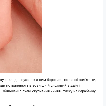
у закладає вуха і як з цим боротися, повинні пам'ятати,
оди потрапляють в зовнішній слуховий відділ і
 Збільшені сірчані скупчення чинять тиску на барабанну