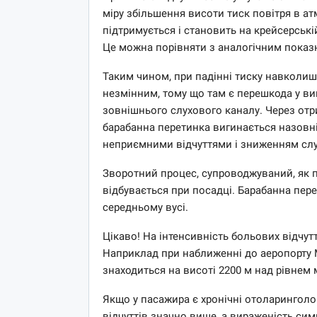
міру збільшення висоти тиск повітря в а
підтримується і становить на крейсерській
Це можна порівняти з аналогічним показн
Таким чином, при падінні тиску навколи
незмінним, тому що там є перешкода у ви
зовнішнього слухового каналу. Через от
барабанна перетинка вигинається назовні
неприємними відчуттями і зниженням слух
Зворотний процес, супроводжуваний, як п
відбувається при посадці. Барабанна пере
середньому вусі.
Цікаво! На інтенсивність больових відчут
Наприклад при наближенні до аеропорту Ме
знаходиться на висоті 2200 м над рівнем 
Якщо у пасажира є хронічні отоларинголо
відчуттів значно вище, а вираженість си