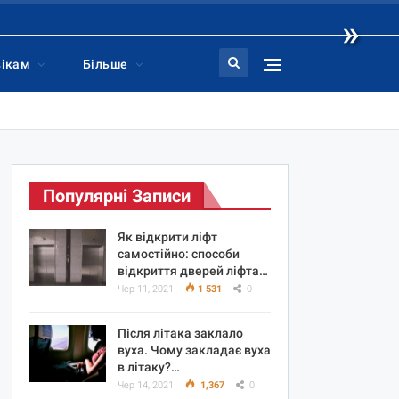
»
вікам
Більше
Популярні Записи
Як відкрити ліфт
самостійно: способи
відкриття дверей ліфта…
Чер 11, 2021
1 531
0
Після літака заклало
вуха. Чому закладає вуха
в літаку?…
Чер 14, 2021
1,367
0