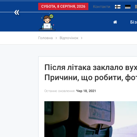
«
СУБОТА, 8 СЕРПНЯ, 2026
Контакти
Бі
Головна
Відпочінок
Після літака заклало вух
Причини, що робити, фот
Останнє оновлення
Чер 18, 2021