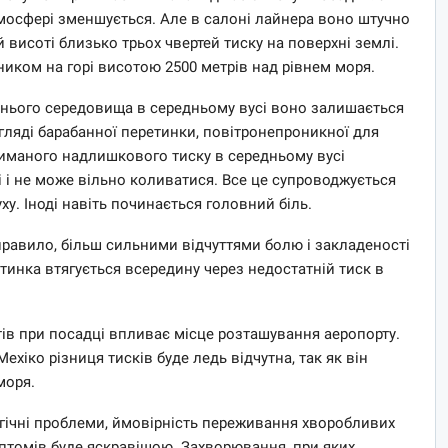
тмосфері зменшується. Але в салоні лайнера воно штучно
 висоті близько трьох чвертей тиску на поверхні землі.
иком на горі висотою 2500 метрів над рівнем моря.
шнього середовища в середньому вусі воно залишається
гляді барабанної перетинки, повітронепроникної для
риманого надлишкового тиску в середньому вусі
 і не може вільно коливатися. Все це супроводжується
у. Іноді навіть починається головний біль.
равило, більш сильними відчуттями болю і закладеності
тинка втягується всередину через недостатній тиск в
тів при посадці впливає місце розташування аеропорту.
хіко різниця тисків буде ледь відчутна, так як він
моря.
гічні проблеми, ймовірність переживання хворобливих
мптомів буде яскравішою. Захворювання, при яких