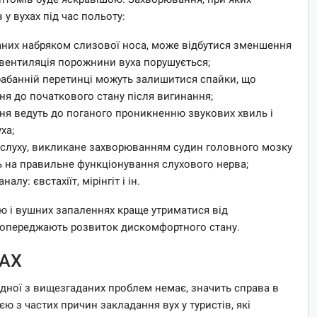
у вухах під час польоту:
аних набряком слизової носа, може відбутися зменшення
 вентиляція порожнини вуха порушується;
рабанній перетинці можуть залишитися спайки, що
ння до початкового стану після вигинання;
ння ведуть до поганого проникненню звукових хвиль і
ха;
я слуху, викликане захворюванням судин головного мозку
ь на правильне функціонування слухового нерва;
у: євстахіїт, мірінгіт і ін.
ю і вушних запаленнях краще утриматися від
попереджають розвиток дискомфортного стану.
ХАХ
одної з вищезгаданих проблем немає, значить справа в
ю з частих причин закладання вух у туристів, які