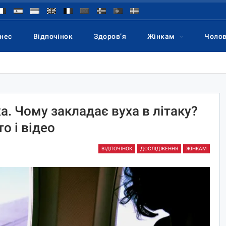
знес
Відпочінок
Здоров’я
Жінкам
Чоло
а. Чому закладає вуха в літаку?
о і відео
ВІДПОЧІНОК
ДОСЛІДЖЕННЯ
ЖІНКАМ