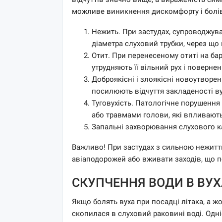
можливе виникнення дискомфорту і болів 
Нежить. При застудах, супроводжув
діаметра слуховий трубки, через що
Отит. При перенесеному отиті на ба
утрудняють її вільний рух і поверне
Доброякісні і злоякісні новоутворе
посилюють відчуття закладеності ву
Туговухість. Патологічне порушенн
або травмами голови, які впливают
Запальні захворювання слухового канал
Важливо! При застудах з сильною нежитт
авіаподорожей або вживати заходів, що 
СКУПЧЕННЯ ВОДИ В ВУ
Якщо болять вуха при посадці літака, а ж
скопилася в слуховий раковині воді. Одніє