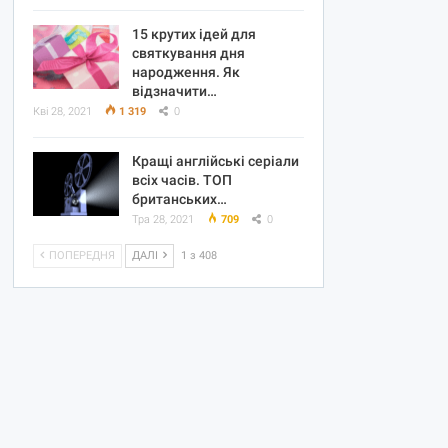
15 крутих ідей для
святкування дня
народження. Як
відзначити…
Кві 28, 2021
1 319
0
Кращі англійські серіали
всіх часів. ТОП
британських…
Тра 28, 2021
709
0
ПОПЕРЕДНЯ
ДАЛІ
1 з 408