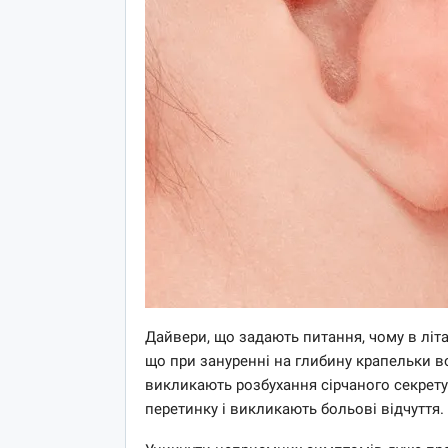
Дайвери, що задають питання, чому в літак
що при зануренні на глибину крапельки в
викликають розбухання сірчаного секрету.
перетинку і викликають больові відчуття.