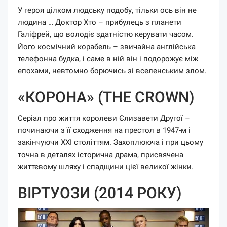
У героя цілком людську подобу, тільки ось він не
людина … Доктор Хто – прибулець з планети
Галіфрей, що володіє здатністю керувати часом.
Його космічний корабель – звичайна англійська
телефонна будка, і саме в ній він і подорожує між
епохами, невтомно борючись зі вселенським злом.
«КОРОНА» (THE CROWN)
Серіал про життя королеви Єлизавети Другої –
починаючи з її сходження на престол в 1947-м і
закінчуючи XXI століттям. Захоплююча і при цьому
точна в деталях історична драма, присвячена
життєвому шляху і спадщини цієї великої жінки.
ВІРТУОЗИ (2014 РОКУ)