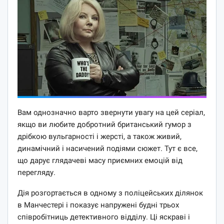
Вам однозначно варто звернути увагу на цей серіал,
якщо ви любите добротний британський гумор з
дрібкою вульгарності і жерсті, а також живий,
динамічний і насичений подіями сюжет. Тут є все,
що дарує глядачеві масу приємних емоцій від
перегляду.
Дія розгортається в одному з поліцейських ділянок
в Манчестері і показує напружені будні трьох
співробітниць детективного відділу. Ці яскраві і