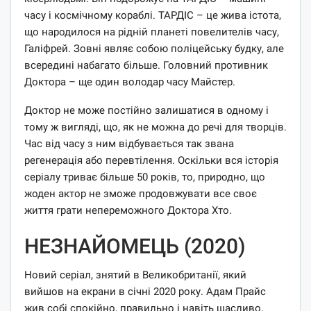
часу і космічному кораблі. ТАРДІС – це жива істота,
що народилося на рідній планеті повелителів часу,
Галіфрей. Зовні являє собою поліцейську будку, але
всередині набагато більше. Головний противник
Доктора – ще один володар часу Майстер.
Доктор не може постійно залишатися в одному і
тому ж вигляді, що, як не можна до речі для творців.
Час від часу з ним відбувається так звана
регенерація або перевтілення. Оскільки вся історія
серіалу триває більше 50 років, то, природно, що
жоден актор не зможе продовжувати все своє
життя грати непереможного Доктора Хто.
НЕЗНАЙОМЕЦЬ (2020)
Новий серіал, знятий в Великобританії, який
вийшов на екрани в січні 2020 року. Адам Прайс
жив собі спокійно, правильно і навіть щасливо,