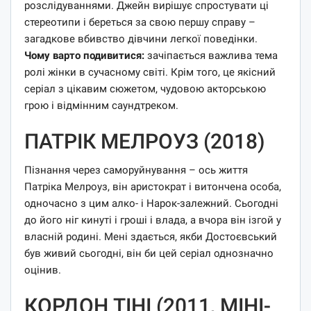
розслідуваннями. Джейн вирішує спростувати ці
стереотипи і береться за свою першу справу –
загадкове вбивство дівчини легкої поведінки.
Чому варто подивитися:
зачіпається важлива тема
ролі жінки в сучасному світі. Крім того, це якісний
серіал з цікавим сюжетом, чудовою акторською
грою і відмінним саундтреком.
ПАТРІК МЕЛРОУЗ (2018)
Пізнання через саморуйнування – ось життя
Патріка Мелроуз, він аристократ і витончена особа,
одночасно з цим алко- і Нарок-залежний. Сьогодні
до його ніг кинуті і гроші і влада, а вчора він ізгой у
власній родині. Мені здається, якби Достоєвський
був живий сьогодні, він би цей серіал однозначно
оцінив.
КОРДОН ТІНІ (2011, МІНІ-