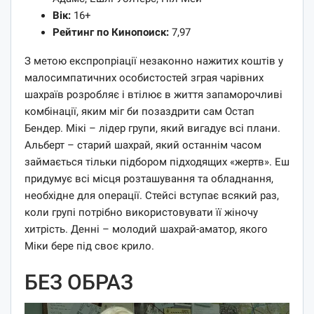
Вік:
16+
Рейтинг по Кинопоиск:
7,97
З метою експропріації незаконно нажитих коштів у
малосимпатичних особистостей зграя чарівних
шахраїв розробляє і втілює в життя запаморочливі
комбінації, яким міг би позаздрити сам Остап
Бендер. Мікі – лідер групи, який вигадує всі плани.
Альберт – старий шахрай, який останнім часом
займається тільки підбором підходящих «жертв». Еш
придумує всі місця розташування та обладнання,
необхідне для операції. Стейсі вступає всякий раз,
коли групі потрібно використовувати її жіночу
хитрість. Денні – молодий шахрай-аматор, якого
Міки бере під своє крило.
БЕЗ ОБРАЗ