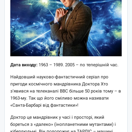
Дата виходу:
1963 – 1989. 2005 – по теперішній час.
Найдовший науково-фантастичний серіал про
пригоди космічного мандрівника Доктора Хто
з'явився на телеканалі ВВС більше 50 років тому – в
1963-му. Так що його сміливо можна називати
«Санта-Барбарі від фантастики»!
Доктор це мандрівник у часі і просторі, який
бореться з «далеко» (інопланетними мутантами) і
кіберлюдьмі. Він подорожує на ТАРДІС – машині