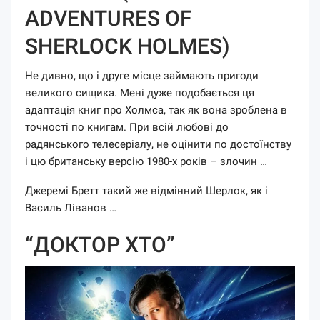
ADVENTURES OF
SHERLOCK HOLMES)
Не дивно, що і друге місце займають пригоди
великого сищика. Мені дуже подобається ця
адаптація книг про Холмса, так як вона зроблена в
точності по книгам. При всій любові до
радянського телесеріалу, не оцінити по достоїнству
і цю британську версію 1980-х років – злочин …
Джеремі Бретт такий же відмінний Шерлок, як і
Василь Ліванов …
“ДОКТОР ХТО”