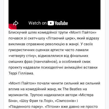
Блискучий шлях комедійної трупи «Монті Пайтон»
почався зі скетч-шоу «Літаючий цирк», який відразу
викликав справжню революцію в жанрі. У своїх
гумористичних сценках артисти часто ламали
«четверту стіну», відмовлялися від фінальних
смішних фраз (панчлайнов), а особливий смак
проекту надавали психоделічні анімаційні вставки
Террі Гілліама.
«Монті Пайтон» почали чинити сильний же сильний
вплив на комедійний жанр, як The Beatles на
музикантів. Трупою надихалися автори «Містера
Біна», «Шоу Фрая та Лорі», «Сімпсонів» і
«Південного парку». «Пітони» вже давно не просто