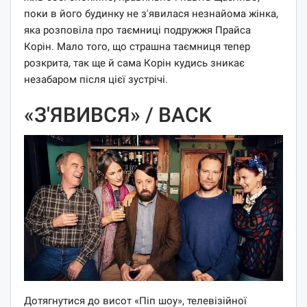
поки в його будинку не з'явилася незнайома жінка,
яка розповіла про таємниці подружжя Прайса
Корін. Мало того, що страшна таємниця тепер
розкрита, так ще й сама Корін кудись зникає
незабаром після цієї зустрічі.
«З'ЯВИВСЯ» / BACK
Дотягнутися до висот «Піп шоу», телевізійної