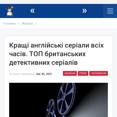
«
»
Головна
Жінкам
Кращі англійські серіали всіх
часів. ТОП британських
детективних серіалів
ЖІНКАМ
РІЗНЕ
ЧОЛОВІКАМ
Останнє оновлення
Кві 30, 2021