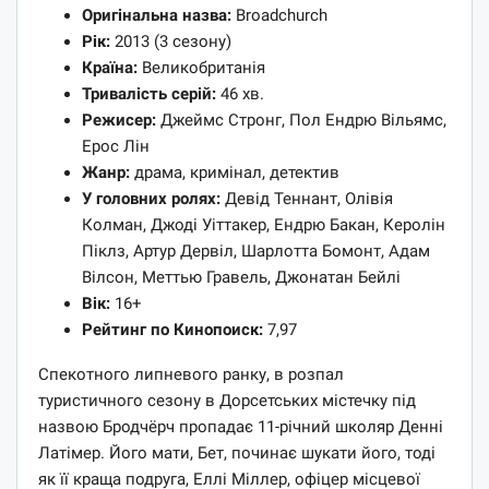
Оригінальна назва:
Broadchurch
Рік:
2013 (3 сезону)
Країна:
Великобританія
Тривалість серій:
46 хв.
Режисер:
Джеймс Стронг, Пол Ендрю Вільямс,
Ерос Лін
Жанр:
драма, кримінал, детектив
У головних ролях:
Девід Теннант, Олівія
Колман, Джоді Уіттакер, Ендрю Бакан, Керолін
Піклз, Артур Дервіл, Шарлотта Бомонт, Адам
Вілсон, Меттью Гравель, Джонатан Бейлі
Вік:
16+
Рейтинг по Кинопоиск:
7,97
Спекотного липневого ранку, в розпал
туристичного сезону в Дорсетських містечку під
назвою Бродчёрч пропадає 11-річний школяр Денні
Латімер. Його мати, Бет, починає шукати його, тоді
як її краща подруга, Еллі Міллер, офіцер місцевої