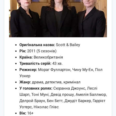
Оригінальна назва:
Scott & Bailey
Рік:
2011 (5 сезонів)
Країна:
Великобританія
Тривалість серій:
43 хв.
Режисер:
Мораг Фуллартон, Чину Му-Ен, Пол
Уокер
Жанр:
драма, детектив, кримінал
У головних ролях:
Сюранна Джоунс, Леслі
Шарп, Тоні Муні, Девід прошу, Амелія Баллмор,
Делрой Браун, Бен Бетт, Джудіт Баркер, Гаррієт
Уотерс, Ніколас Глівс
Вік:
16+