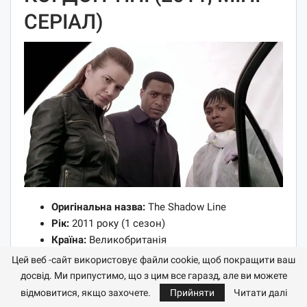
СЕРІАЛ)
Оригінальна назва:
The Shadow Line
Рік:
2011 року (1 сезон)
Країна:
Великобританія
Тривалість серій:
59 хв.
Цей веб -сайт використовує файли cookie, щоб покращити ваш
Режисер:
Хьюго Блик
досвід. Ми припустимо, що з цим все гаразд, але ви можете
Жанр:
драма, кримінал, детектив
відмовитися, якщо захочете.
Прийняти
Читати далі
У головних ролях:
Чіветель Еджіофор,