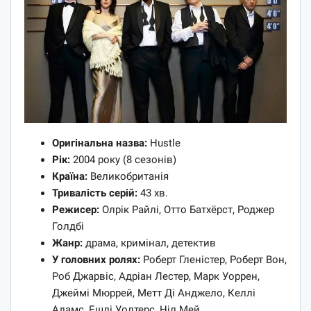
Оригінальна назва:
Hustle
Рік:
2004 року (8 сезонів)
Країна:
Великобританія
Тривалість серій:
43 хв.
Режисер:
Олрік Райлі, Отто Батхёрст, Роджер
Голдбі
Жанр:
драма, кримінал, детектив
У головних ролях:
Роберт Гленістер, Роберт Вон,
Роб Джарвіс, Адріан Лестер, Марк Уоррен,
Джеймі Мюррей, Метт Ді Анджело, Келлі
Адамс, Ешлі Уолтерс, Ніл Мей