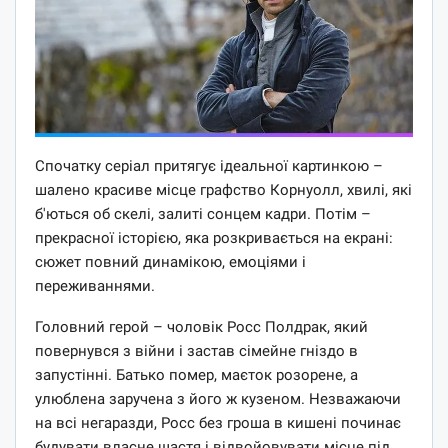
Спочатку серіал притягує ідеальної картинкою –
шалено красиве місце графство Корнуолл, хвилі, які
б'ються об скелі, залиті сонцем кадри. Потім –
прекрасної історією, яка розкривається на екрані:
сюжет повний динамікою, емоціями і
переживаннями.
Головний герой – чоловік Росс Полдрак, який
повернувся з війни і застав сімейне гніздо в
запустінні. Батько помер, маєток розорене, а
улюблена заручена з його ж кузеном. Незважаючи
на всі негаразди, Росс без гроша в кишені починає
будувати власне щастя і відвойовувати місце під