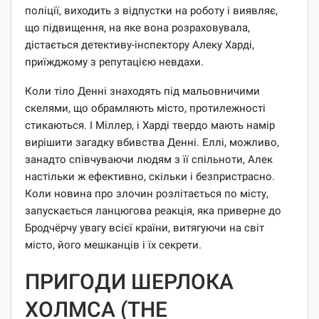
поліції, виходить з відпустки на роботу і виявляє,
що підвищення, на яке вона розраховувала,
дістається детективу-інспектору Алеку Харді,
приїжджому з репутацією невдахи.
Коли тіло Денні знаходять під мальовничими
скелями, що обрамляють місто, протилежності
стикаються. І Міллер, і Харді твердо мають намір
вирішити загадку вбивства Денні. Еллі, можливо,
занадто співчуваючи людям з її спільноти, Алек
настільки ж ефективно, скільки і безпристрасно.
Коли новина про злочин розлітається по місту,
запускається ланцюгова реакція, яка приверне до
Бродчёрчу увагу всієї країни, витягуючи на світ
місто, його мешканців і їх секрети.
ПРИГОДИ ШЕРЛОКА
ХОЛМСА (THE