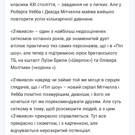
класики XXI століття, – завдання не з легких. Але у
Роберта Уебба і Девіда Мітчелла майже вийшло
повторити успіх кількарічної давнини.
«З'явився» – один з найбільш недооцінених
ситкомов останніх років, де знаменитий дует
втілює практично тих самих персонажів, що і в «Піп
шоу», але тепер з підтримкою зірок британського
ТБ, на кшталт Луїзи Брили («Шерлок») та Олівера
Молтман («корона »).
«З'явився» навряд чи займе той же місце в серцях
глядачів, що і «Піп шоу» – новий серіал Мітчелла і
Уебба помітно похмурішим, дивніше, і його не
хочеться тут же порекомендувати друзям. Але суть
ситкому в тому, щоб розсмішити людей, а з цим
«З'явився» прекрасно справляється. Тут все
прекрасно і сюжетом, і з картинкою, але
відчувається нерозкритий потенціал.