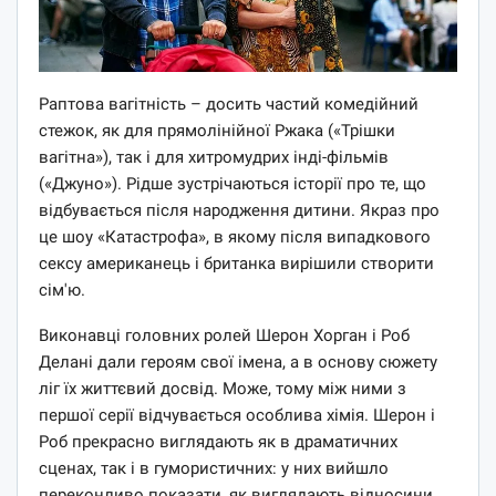
Раптова вагітність – досить частий комедійний
стежок, як для прямолінійної Ржака («Трішки
вагітна»), так і для хитромудрих інді-фільмів
(«Джуно»). Рідше зустрічаються історії про те, що
відбувається після народження дитини. Якраз про
це шоу «Катастрофа», в якому після випадкового
сексу американець і британка вирішили створити
сім'ю.
Виконавці головних ролей Шерон Хорган і Роб
Делані дали героям свої імена, а в основу сюжету
ліг їх життєвий досвід. Може, тому між ними з
першої серії відчувається особлива хімія. Шерон і
Роб прекрасно виглядають як в драматичних
сценах, так і в гумористичних: у них вийшло
переконливо показати, як виглядають відносини