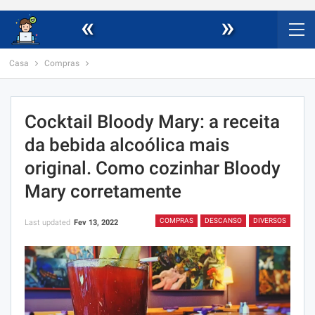
«
»
Casa
Compras
Cocktail Bloody Mary: a receita
da bebida alcoólica mais
original. Como cozinhar Bloody
Mary corretamente
COMPRAS
DESCANSO
DIVERSOS
Last updated
Fev 13, 2022