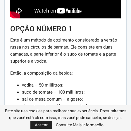
OPÇÃO NÚMERO 1
Este é um método de cozimento considerado a versão
russa nos círculos de barman. Ele consiste em duas
camadas, a parte inferior é o suco de tomate e a parte
superior é a vodca.
Então, a composição da bebida:
vodka – 50 mililitros;
suco de tomate – 100 mililitros;
sal de mesa comum – a gosto;
pimenta preta moída – uma pitada.
Este site usa cookies para melhorar sua experiência. Presumiremos
que você está ok com isso, mas você pode cancelar, se desejar.
Como fazer um Bloody Mary em casa usando esse
Aceitar
Consulte Mais informação
método?