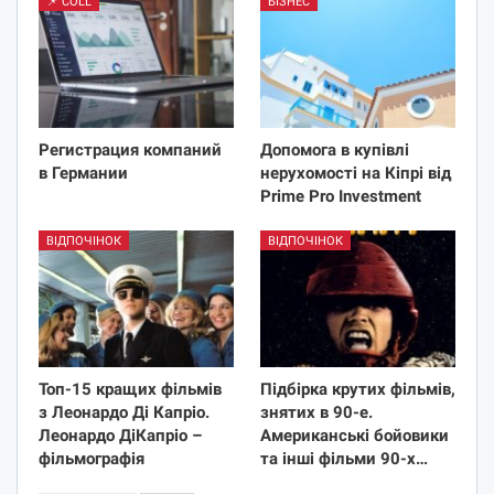
📌 COLL
БІЗНЕС
Регистрация компаний
Допомога в купівлі
в Германии
нерухомості на Кіпрі від
Prime Pro Investment
ВІДПОЧІНОК
ВІДПОЧІНОК
Топ-15 кращих фільмів
Підбірка крутих фільмів,
з Леонардо Ді Капріо.
знятих в 90-е.
Леонардо ДіКапріо –
Американські бойовики
фільмографія
та інші фільми 90-х…