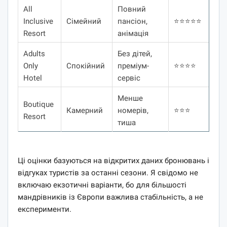
All
Повний
Inclusive
Сімейний
пансіон,
⭐⭐⭐⭐⭐
Resort
анімація
Adults
Без дітей,
Only
Спокійний
преміум-
⭐⭐⭐⭐
Hotel
сервіс
Менше
Boutique
Камерний
номерів,
⭐⭐⭐
Resort
тиша
Ці оцінки базуються на відкритих даних бронювань і
відгуках туристів за останні сезони. Я свідомо не
включаю екзотичні варіанти, бо для більшості
мандрівників із Європи важлива стабільність, а не
експерименти.