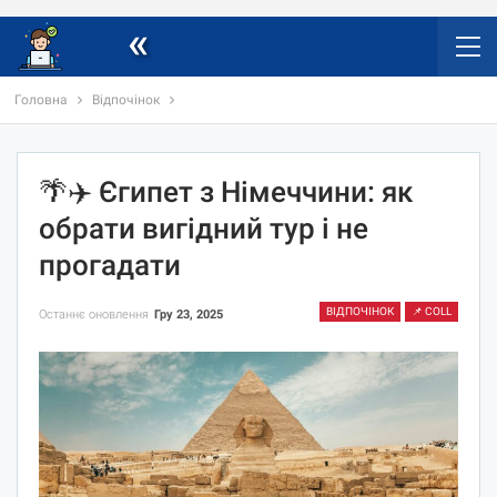
«
Головна
Відпочінок
🌴✈️ Єгипет з Німеччини: як
обрати вигідний тур і не
прогадати
ВІДПОЧІНОК
📌 COLL
Останнє оновлення
Гру 23, 2025