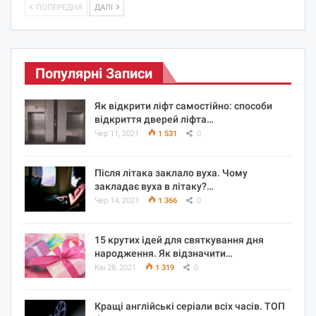
ПОПЕРЕДНЯ
ДАЛІ
Популярні Записи
Як відкрити ліфт самостійно: способи
відкриття дверей ліфта…
Чер 11, 2021
1 531
0
Після літака заклало вуха. Чому
закладає вуха в літаку?…
Чер 14, 2021
1 366
0
15 крутих ідей для святкування дня
народження. Як відзначити…
Кві 28, 2021
1 319
0
Кращі англійські серіали всіх часів. ТОП