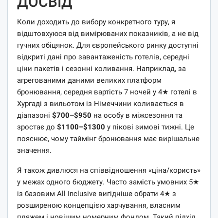
ДОСВІД
Коли доходить до вибору конкретного туру, я
відштовхуюся від вимірюваних показників, а не від
гучних обіцянок. Для європейського ринку доступні
відкриті дані про завантаженість готелів, середні
ціни пакетів і сезонні коливання. Наприклад, за
агрегованими даними великих платформ
бронювання, середня вартість 7 ночей у 4★ готелі в
Хургаді з вильотом із Німеччини коливається в
діапазоні
$700–$950
на особу в міжсезоння та
зростає до
$1100–$1300
у пікові зимові тижні. Це
пояснює, чому таймінг бронювання має вирішальне
значення.
Я також дивлюся на співвідношення «ціна/користь»
у межах одного бюджету. Часто замість умовних 5★
із базовим All Inclusive вигідніше обрати 4★ з
розширеною концепцією харчування, власним
пляжем і новішим номерним фондом. Такий підхід