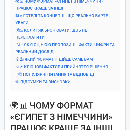
🌍📊 ЧОМУ ФОРМАТ «ЄГИПЕТ З НІМЕЧЧИНИ»
ПРАЦЮЄ КРАЩЕ ЗА ІНШІ
🏨⭐ ГОТЕЛІ ТА КОНЦЕПЦІЇ: ЩО РЕАЛЬНО ВАРТЕ
УВАГИ
💰📉 КОЛИ І ЯК БРОНЮВАТИ, ЩОБ НЕ
ПЕРЕПЛАТИТИ
🔍📈 ЯК Я ОЦІНЮЮ ПРОПОЗИЦІЇ: ФАКТИ, ЦИФРИ ТА
РЕАЛЬНИЙ ДОСВІД
🧭🏖️ ЯКИЙ ФОРМАТ ПІДІЙДЕ САМЕ ВАМ
⚖️📌 КЛЮЧОВІ ФАКТОРИ ПРИЙНЯТТЯ РІШЕННЯ
⁉️🤔 ПОПУЛЯРНІ ПИТАННЯ ТА ВІДПОВІДІ
💎 ПІДСУМКИ ТА ВИСНОВКИ
🌍📊 ЧОМУ ФОРМАТ
«ЄГИПЕТ З НІМЕЧЧИНИ»
ПРАЦЮЄ КРАЩЕ ЗА ІНШІ