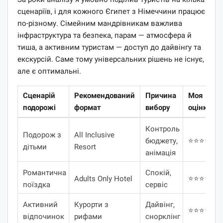
сценаріїв, і для кожного Єгипет з Німеччини працює
по-різному. Сімейним мандрівникам важлива
інфраструктура та безпека, парам — атмосфера й
тиша, а активним туристам — доступ до дайвінгу та
екскурсій. Саме тому універсальних рішень не існує,
але є оптимальні.
Сценарій
Рекомендований
Причина
Моя
подорожі
формат
вибору
оцінка
Контроль
Подорож з
All Inclusive
бюджету,
⭐⭐⭐⭐⭐
дітьми
Resort
анімація
Романтична
Спокій,
Adults Only Hotel
⭐⭐⭐⭐
поїздка
сервіс
Активний
Курорти з
Дайвінг,
⭐⭐⭐⭐
відпочинок
рифами
снорклінг