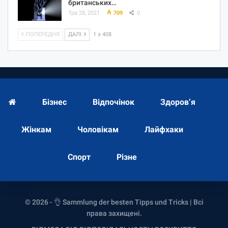
британських…
Тра 28, 2021
709
0
ПОПЕРЕДНЯ
ДАЛІ
1 з 408
Бізнес
Відпочінок
Здоров’я
Жінкам
Чоловікам
Лайфхаки
Спорт
Різне
© 2026 - 👌 Sammlung der besten Tipps und Tricks | Всі
права захищені.