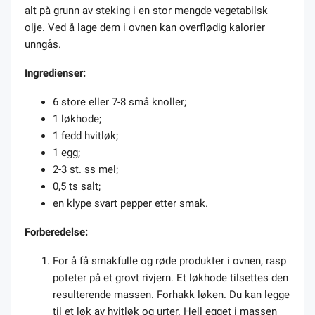
alt på grunn av steking i en stor mengde vegetabilsk
olje. Ved å lage dem i ovnen kan overflødig kalorier
unngås.
Ingredienser:
6 store eller 7-8 små knoller;
1 løkhode;
1 fedd hvitløk;
1 egg;
2-3 st. ss mel;
0,5 ts salt;
en klype svart pepper etter smak.
Forberedelse:
For å få smakfulle og røde produkter i ovnen, rasp
poteter på et grovt rivjern. Et løkhode tilsettes den
resulterende massen. Forhakk løken. Du kan legge
til et løk av hvitløk og urter. Hell egget i massen