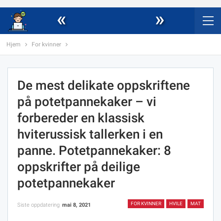
«
»
Hjem
For kvinner
De mest delikate oppskriftene
på potetpannekaker – vi
forbereder en klassisk
hviterussisk tallerken i en
panne. Potetpannekaker: 8
oppskrifter på deilige
potetpannekaker
FOR KVINNER
HVILE
MAT
Siste oppdatering
mai 8, 2021