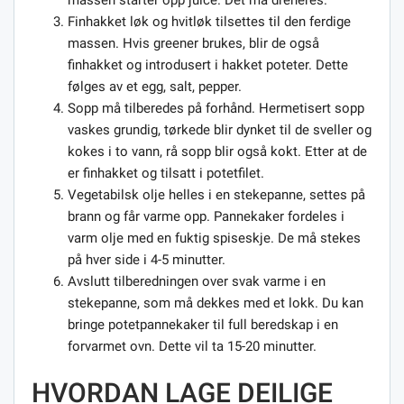
massen starter opp juice. Det må dreneres.
Finhakket løk og hvitløk tilsettes til den ferdige
massen. Hvis greener brukes, blir de også
finhakket og introdusert i hakket poteter. Dette
følges av et egg, salt, pepper.
Sopp må tilberedes på forhånd. Hermetisert sopp
vaskes grundig, tørkede blir dynket til de sveller og
kokes i to vann, rå sopp blir også kokt. Etter at de
er finhakket og tilsatt i potetfilet.
Vegetabilsk olje helles i en stekepanne, settes på
brann og får varme opp. Pannekaker fordeles i
varm olje med en fuktig spiseskje. De må stekes
på hver side i 4-5 minutter.
Avslutt tilberedningen over svak varme i en
stekepanne, som må dekkes med et lokk. Du kan
bringe potetpannekaker til full beredskap i en
forvarmet ovn. Dette vil ta 15-20 minutter.
HVORDAN LAGE DEILIGE