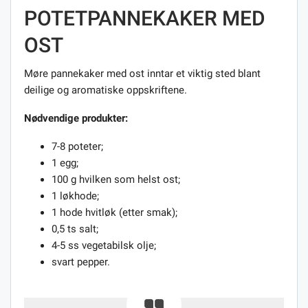
POTETPANNEKAKER MED
OST
Møre pannekaker med ost inntar et viktig sted blant
deilige og aromatiske oppskriftene.
Nødvendige produkter:
7-8 poteter;
1 egg;
100 g hvilken som helst ost;
1 løkhode;
1 hode hvitløk (etter smak);
0,5 ts salt;
4-5 ss vegetabilsk olje;
svart pepper.