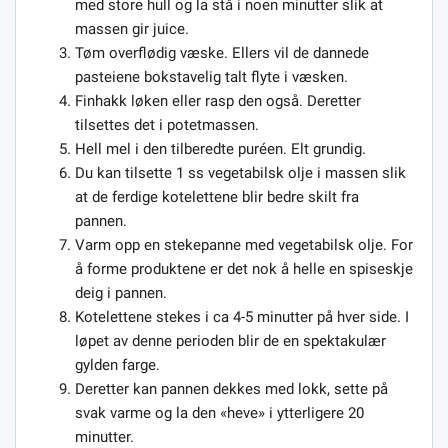
med store hull og la stå i noen minutter slik at
massen gir juice.
Tøm overflødig væske. Ellers vil de dannede
pasteiene bokstavelig talt flyte i væsken.
Finhakk løken eller rasp den også. Deretter
tilsettes det i potetmassen.
Hell mel i den tilberedte puréen. Elt grundig.
Du kan tilsette 1 ss vegetabilsk olje i massen slik
at de ferdige kotelettene blir bedre skilt fra
pannen.
Varm opp en stekepanne med vegetabilsk olje. For
å forme produktene er det nok å helle en spiseskje
deig i pannen.
Kotelettene stekes i ca 4-5 minutter på hver side. I
løpet av denne perioden blir de en spektakulær
gylden farge.
Deretter kan pannen dekkes med lokk, sette på
svak varme og la den «heve» i ytterligere 20
minutter.