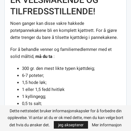
TILFREDSSTILLENDE!
Noen ganger kan disse vakre hakkede
potetpannekakene bli en komplett kjøttrett. For å gjøre
dette trenger du bare å tilsette kjøttdeig i pannekakene.
For å behandle venner og familiemedlemmer med et
solid måltid,
må du ta
:
300 gr. den mest likte typen kjøttdeig;
6-7 poteter;
1,5 hode løk;
1 eller 1,5 fedd hvitløk
1 kyllingegg;
0,5 ts salt;
3-5 ss vegetabilsk olje;
Dette nettstedet bruker informasjonskapsler for å forbedre din
en klype svart pepper.
opplevelse. Vi antar at du er ok med dette, men du kan velge bort
det hvis du ønsker det.
jeg aksepterer
Mer informasjon
Forberedelse: