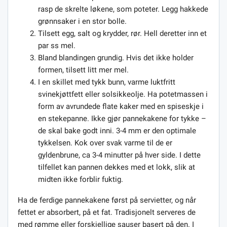
rasp de skrelte løkene, som poteter. Legg hakkede
grønnsaker i en stor bolle.
Tilsett egg, salt og krydder, rør. Hell deretter inn et
par ss mel.
Bland blandingen grundig. Hvis det ikke holder
formen, tilsett litt mer mel.
I en skillet med tykk bunn, varme luktfritt
svinekjøttfett eller solsikkeolje. Ha potetmassen i
form av avrundede flate kaker med en spiseskje i
en stekepanne. Ikke gjør pannekakene for tykke –
de skal bake godt inni. 3-4 mm er den optimale
tykkelsen. Kok over svak varme til de er
gyldenbrune, ca 3-4 minutter på hver side. I dette
tilfellet kan pannen dekkes med et lokk, slik at
midten ikke forblir fuktig.
Ha de ferdige pannekakene først på servietter, og når
fettet er absorbert, på et fat. Tradisjonelt serveres de
med rømme eller forskjellige sauser basert på den. I