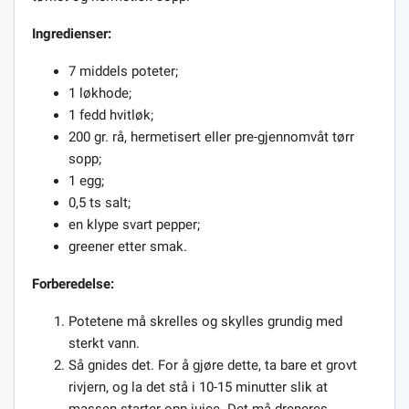
Ingredienser:
7 middels poteter;
1 løkhode;
1 fedd hvitløk;
200 gr. rå, hermetisert eller pre-gjennomvåt tørr
sopp;
1 egg;
0,5 ts salt;
en klype svart pepper;
greener etter smak.
Forberedelse:
Potetene må skrelles og skylles grundig med
sterkt vann.
Så gnides det. For å gjøre dette, ta bare et grovt
rivjern, og la det stå i 10-15 minutter slik at