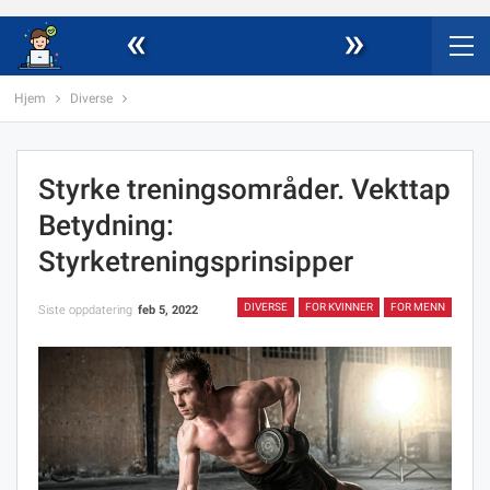
«
»
Hjem
Diverse
Styrke treningsområder. Vekttap
Betydning:
Styrketreningsprinsipper
DIVERSE
FOR KVINNER
FOR MENN
Siste oppdatering
feb 5, 2022