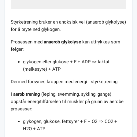
Styrketrening bruker en anoksisk vei (anaerob glykolyse)
for å bryte ned glykogen.
Prosessen med
anaerob glykolyse
kan uttrykkes som
følger:
glykogen eller glukose + F + ADP => laktat
(melkesyre) + ATP
Dermed forsynes kroppen med energi i styrketrening.
I
aerob trening
(løping, svømming, sykling, gange)
oppstår energitilførselen til muskler på grunn av aerobe
prosesser:
glykogen, glukose, fettsyrer + F + O2 => CO2 +
H2O + ATP