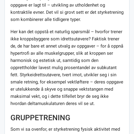
oppgave er lagt til – utvikling av utholdenhet og
kontraktile evner. Det vil si grovt sett er det styrketrening
som kombinerer alle tidligere typer.
Her kan det oppstå et naturlig spørsmål – hvorfor trener
ikke kroppsbyggere som idrettsutøvere? Faktisk trener
de, de har bare et annet utvalg av oppgaver – for å oppnå
hypertrofi av alle muskelgrupper, slik at kroppen ser
harmonisk og estetisk ut, samtidig som den
opprettholder lavest mulig prosentandel av subkutant
fett. Styrkeidrettsutøvere, tvert imot, utvikler seg i sin
smale retning, for eksempel vektløftere – deres oppgave
er utelukkende å skyve og snappe vektstangen med
maksimal vekt, og i dette tilfellet bryr de seg ikke
hvordan deltamuskulaturen deres vil se ut.
GRUPPETRENING
Som vi sa ovenfor, er styrketrening fysisk aktivitet med