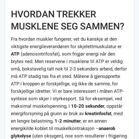
HVORDAN TREKKER
MUSKLENE SEG SAMMEN?
Fra hvordan muskler fungerer, vet du kanskje at den
viktigste energileverandøren for skjelettmuskulatur er
ATP
(adenosintrifosfat), som frigjør energi når den
brytes ned. Men reservene i musklene til ATP er veldig
små, bokstavelig talt nok til 2-3 sekunders arbeid, derfor
må ATP stadig tas fra et sted. Måtene å gjenopprette
ATP i kroppen er forskjellige, og ikke de samme, for
forskjellige idretter. Vi er bare interessert i måten ATP-
syntese som skjer i styrkesport. Så for eksempel, ved
maksimal muskelspenning, i
10-20 sekunder
, oppstår
energiforsyning på grunn av bruk av
kreatinfosfat
, med
en lengre belastning,
1-2 minutter
, er en annen
energikilde koblet til muskelkontraksjon –
anaerob
glykolyse
(uten oksygen), noe som resulterer i frigjøring