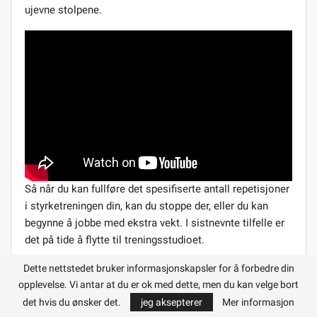
ujevne stolpene.
Så når du kan fullføre det spesifiserte antall repetisjoner
i styrketreningen din, kan du stoppe der, eller du kan
begynne å jobbe med ekstra vekt. I sistnevnte tilfelle er
det på tide å flytte til treningsstudioet.
Dette nettstedet bruker informasjonskapsler for å forbedre din
STYRKELØFT
opplevelse. Vi antar at du er ok med dette, men du kan velge bort
Hele settet med styrkeløftøvelser er basert på
det hvis du ønsker det.
jeg aksepterer
Mer informasjon