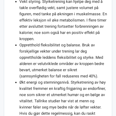
Vekt styring. Styrketrening kan hjelpe deg med å
takle overflødig vekt, samt justere volumet på
figuren, med tanke på økningen i muskelmasse. En
effektiv leksjon vil øke metabolismen. I flere timer
etter avsluttet trening fortsetter forbrenningen av
kalorier, noe som også har en positiv effekt på
kroppen.
Oppretthold fleksibilitet og balanse. Bruk av
forskjellige vekter under trening lar deg
opprettholde leddens fleksibilitet og styrke. Med
alderen er velutviklede områder av kroppen bedre
bevart, utmerket balanse er sikret
(sannsynligheten for fall reduseres med 40%).
Økt energi og stemningsnivå. Styrketrening av høy
kvalitet fremmer en kraftig frigjøring av endorfiner,
noe som sikrer et utmerket humør og en bølge av
vitalitet. Tallrike studier har vist at menn og
kvinner føler seg mye bedre når de løfter vekter.
Hvis du gjør dette regelmessig, kan du raskt