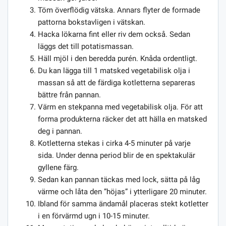
Töm överflödig vätska. Annars flyter de formade
pattorna bokstavligen i vätskan.
Hacka lökarna fint eller riv dem också. Sedan
läggs det till potatismassan.
Häll mjöl i den beredda purén. Knåda ordentligt.
Du kan lägga till 1 matsked vegetabilisk olja i
massan så att de färdiga kotletterna separeras
bättre från pannan.
Värm en stekpanna med vegetabilisk olja. För att
forma produkterna räcker det att hälla en matsked
deg i pannan.
Kotletterna stekas i cirka 4-5 minuter på varje
sida. Under denna period blir de en spektakulär
gyllene färg.
Sedan kan pannan täckas med lock, sätta på låg
värme och låta den ”höjas” i ytterligare 20 minuter.
Ibland för samma ändamål placeras stekt kotletter
i en förvärmd ugn i 10-15 minuter.