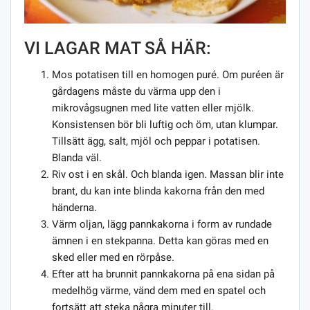
VI LAGAR MAT SÅ HÄR:
Mos potatisen till en homogen puré. Om puréen är
gårdagens måste du värma upp den i
mikrovågsugnen med lite vatten eller mjölk.
Konsistensen bör bli luftig och öm, utan klumpar.
Tillsätt ägg, salt, mjöl och peppar i potatisen.
Blanda väl.
Riv ost i en skål. Och blanda igen. Massan blir inte
brant, du kan inte blinda kakorna från den med
händerna.
Värm oljan, lägg pannkakorna i form av rundade
ämnen i en stekpanna. Detta kan göras med en
sked eller med en rörpåse.
Efter att ha brunnit pannkakorna på ena sidan på
medelhög värme, vänd dem med en spatel och
fortsätt att steka några minuter till.