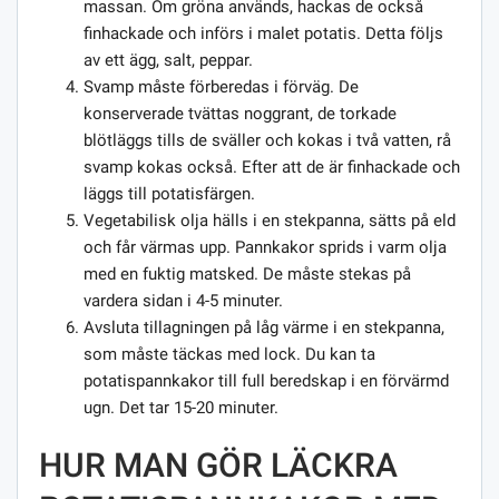
massan. Om gröna används, hackas de också
finhackade och införs i malet potatis. Detta följs
av ett ägg, salt, peppar.
Svamp måste förberedas i förväg. De
konserverade tvättas noggrant, de torkade
blötläggs tills de sväller och kokas i två vatten, rå
svamp kokas också. Efter att de är finhackade och
läggs till potatisfärgen.
Vegetabilisk olja hälls i en stekpanna, sätts på eld
och får värmas upp. Pannkakor sprids i varm olja
med en fuktig matsked. De måste stekas på
vardera sidan i 4-5 minuter.
Avsluta tillagningen på låg värme i en stekpanna,
som måste täckas med lock. Du kan ta
potatispannkakor till full beredskap i en förvärmd
ugn. Det tar 15-20 minuter.
HUR MAN GÖR LÄCKRA