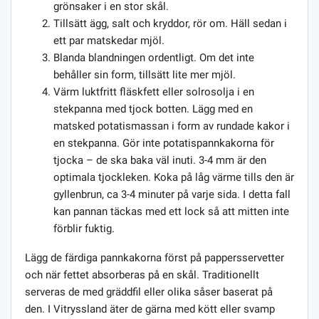
grönsaker i en stor skål.
Tillsätt ägg, salt och kryddor, rör om. Häll sedan i
ett par matskedar mjöl.
Blanda blandningen ordentligt. Om det inte
behåller sin form, tillsätt lite mer mjöl.
Värm luktfritt fläskfett eller solrosolja i en
stekpanna med tjock botten. Lägg med en
matsked potatismassan i form av rundade kakor i
en stekpanna. Gör inte potatispannkakorna för
tjocka – de ska baka väl inuti. 3-4 mm är den
optimala tjockleken. Koka på låg värme tills den är
gyllenbrun, ca 3-4 minuter på varje sida. I detta fall
kan pannan täckas med ett lock så att mitten inte
förblir fuktig.
Lägg de färdiga pannkakorna först på pappersservetter
och när fettet absorberas på en skål. Traditionellt
serveras de med gräddfil eller olika såser baserat på
den. I Vitryssland äter de gärna med kött eller svamp