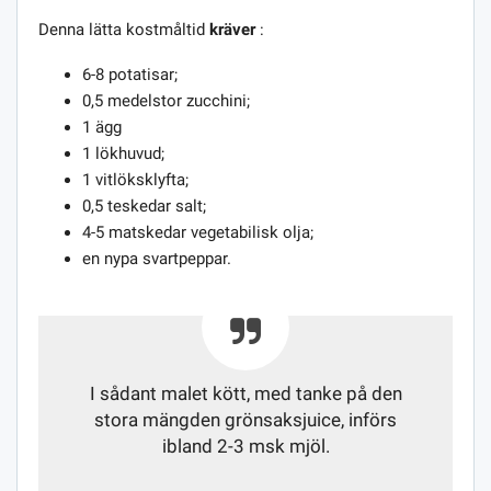
Denna lätta kostmåltid
kräver
:
6-8 potatisar;
0,5 medelstor zucchini;
1 ägg
1 lökhuvud;
1 vitlöksklyfta;
0,5 teskedar salt;
4-5 matskedar vegetabilisk olja;
en nypa svartpeppar.
I sådant malet kött, med tanke på den
stora mängden grönsaksjuice, införs
ibland 2-3 msk mjöl.