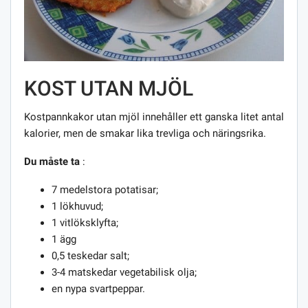
KOST UTAN MJÖL
Kostpannkakor utan mjöl innehåller ett ganska litet antal
kalorier, men de smakar lika trevliga och näringsrika.
Du måste ta
:
7 medelstora potatisar;
1 lökhuvud;
1 vitlöksklyfta;
1 ägg
0,5 teskedar salt;
3-4 matskedar vegetabilisk olja;
en nypa svartpeppar.