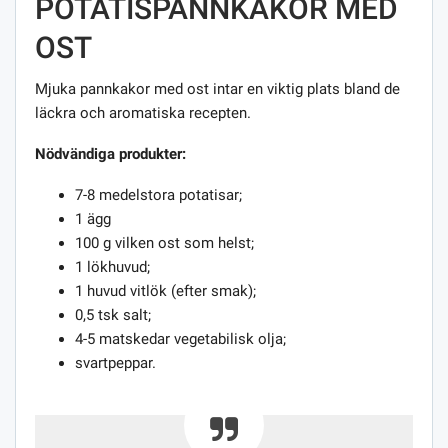
POTATISPANNKAKOR MED
OST
Mjuka pannkakor med ost intar en viktig plats bland de
läckra och aromatiska recepten.
Nödvändiga produkter:
7-8 medelstora potatisar;
1 ägg
100 g vilken ost som helst;
1 lökhuvud;
1 huvud vitlök (efter smak);
0,5 tsk salt;
4-5 matskedar vegetabilisk olja;
svartpeppar.