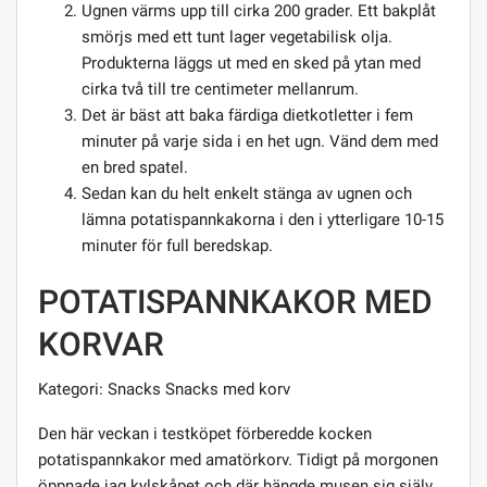
Ugnen värms upp till cirka 200 grader. Ett bakplåt
smörjs med ett tunt lager vegetabilisk olja.
Produkterna läggs ut med en sked på ytan med
cirka två till tre centimeter mellanrum.
Det är bäst att baka färdiga dietkotletter i fem
minuter på varje sida i en het ugn. Vänd dem med
en bred spatel.
Sedan kan du helt enkelt stänga av ugnen och
lämna potatispannkakorna i den i ytterligare 10-15
minuter för full beredskap.
POTATISPANNKAKOR MED
KORVAR
Kategori: Snacks Snacks med korv
Den här veckan i testköpet förberedde kocken
potatispannkakor med amatörkorv. Tidigt på morgonen
öppnade jag kylskåpet och där hängde musen sig själv.