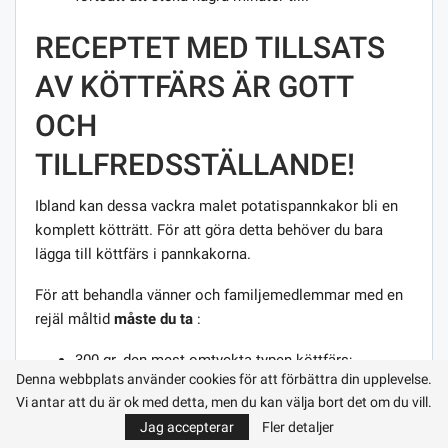
RECEPTET MED TILLSATS
AV KÖTTFÄRS ÄR GOTT
OCH
TILLFREDSSTÄLLANDE!
Ibland kan dessa vackra malet potatispannkakor bli en
komplett kötträtt. För att göra detta behöver du bara
lägga till köttfärs i pannkakorna.
För att behandla vänner och familjemedlemmar med en
rejäl måltid
måste du ta
:
300 gr. den mest omtyckta typen köttfärs;
Denna webbplats använder cookies för att förbättra din upplevelse.
6-7 potatis;
Vi antar att du är ok med detta, men du kan välja bort det om du vill.
1,5 lökhuvuden;
Jag accepterar
Fler detaljer
1 eller 1,5 vitlöksklyftor