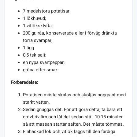
7 medelstora potatisar;
1 lökhuvud;
1 vitlöksklyfta;
200 gr. råa, konserverade eller i förväg dränkta
torra svampar;
1 ägg
0,5 tsk salt;
en nypa svartpeppar;
gröna efter smak.
Förberedelse:
Potatisen måste skalas och sköljas noggrant med
starkt vatten.
Sedan gnuggas det. För att göra detta, ta bara ett
grovt rivjärn och låt det sedan stå i 10-15 minuter
så att massan startar saften. Det måste tömmas.
Finhackad lök och vitlök läggs till den färdiga