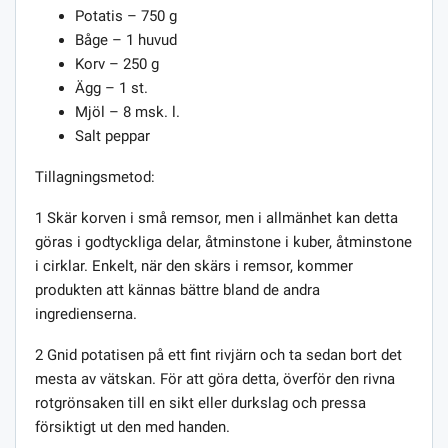
Potatis – 750 g
Båge – 1 huvud
Korv – 250 g
Ägg – 1 st.
Mjöl – 8 msk. l.
Salt peppar
Tillagningsmetod:
1 Skär korven i små remsor, men i allmänhet kan detta
göras i godtyckliga delar, åtminstone i kuber, åtminstone
i cirklar. Enkelt, när den skärs i remsor, kommer
produkten att kännas bättre bland de andra
ingredienserna.
2 Gnid potatisen på ett fint rivjärn och ta sedan bort det
mesta av vätskan. För att göra detta, överför den rivna
rotgrönsaken till en sikt eller durkslag och pressa
försiktigt ut den med handen.