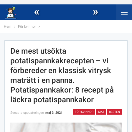
«
»
Hem
För kvinnor
De mest utsökta
potatispannkakrecepten – vi
förbereder en klassisk vitrysk
maträtt i en panna.
Potatispannkakor: 8 recept på
läckra potatispannkakor
FÖR KVINNOR
MAT
RESTEN
Senaste uppdateringen
maj 3, 2021