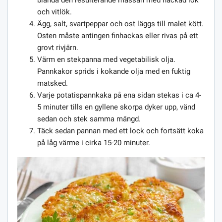
blanda den resulterande massan med hackad lök
och vitlök.
Ägg, salt, svartpeppar och ost läggs till malet kött.
Osten måste antingen finhackas eller rivas på ett
grovt rivjärn.
Värm en stekpanna med vegetabilisk olja.
Pannkakor sprids i kokande olja med en fuktig
matsked.
Varje potatispannkaka på ena sidan stekas i ca 4-
5 minuter tills en gyllene skorpa dyker upp, vänd
sedan och stek samma mängd.
Täck sedan pannan med ett lock och fortsätt koka
på låg värme i cirka 15-20 minuter.