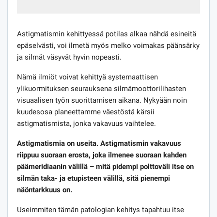
Astigmatismin kehittyessä potilas alkaa nähdä esineitä
epäselvästi, voi ilmetä myös melko voimakas päänsärky
ja silmät väsyvät hyvin nopeasti.
Nämä ilmiöt voivat kehittyä systemaattisen
ylikuormituksen seurauksena silmämoottorilihasten
visuaalisen työn suorittamisen aikana. Nykyään noin
kuudesosa planeettamme väestöstä kärsii
astigmatismista, jonka vakavuus vaihtelee.
Astigmatismia on useita. Astigmatismin vakavuus
riippuu suoraan erosta, joka ilmenee suoraan kahden
päämeridiaanin välillä – mitä pidempi polttoväli itse on
silmän taka- ja etupisteen välillä, sitä pienempi
näöntarkkuus on.
Useimmiten tämän patologian kehitys tapahtuu itse