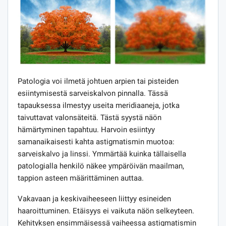
Patologia voi ilmetä johtuen arpien tai pisteiden
esiintymisestä sarveiskalvon pinnalla. Tässä
tapauksessa ilmestyy useita meridiaaneja, jotka
taivuttavat valonsäteitä. Tästä syystä näön
hämärtyminen tapahtuu. Harvoin esiintyy
samanaikaisesti kahta astigmatismin muotoa:
sarveiskalvo ja linssi. Ymmärtää kuinka tällaisella
patologialla henkilö näkee ympäröivän maailman,
tappion asteen määrittäminen auttaa.
Vakavaan ja keskivaiheeseen liittyy esineiden
haaroittuminen. Etäisyys ei vaikuta näön selkeyteen.
Kehityksen ensimmäisessä vaiheessa astigmatismin