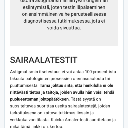
osoita astigmatismiin liittyvän ongelman
esiintymistä, joten testin läpäiseminen
on ensimmäinen vaihe perusteellisessa
diagnostisessa tutkimuksessa, jota ei
voida sivuuttaa.
SAIRAALATESTIT
Astigmatismin itsetestaus ei voi antaa 100-prosenttista
takuuta patologisten prosessien olemassaolosta tai
puuttumisesta.
Tämä johtuu siitä, että henkilöllä ei ole
riittävästi tietoa ja taitoja, joiden avulla hän voisi tehdä
puolueettoman johtopäätöksen.
Tästä syystä on
suositeltavaa suorittaa useita sairaalatestejä, joiden
tarkoituksena on kattava tutkimus linssin ja
verkkokalvon tilasta. Kuinka Amsler-testi suoritetaan ja
mikä tämä linkki on, kertoo.