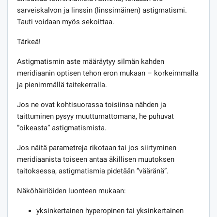
sarveiskalvon ja linssin (linssimäinen) astigmatismi.
Tauti voidaan myös sekoittaa.
Tärkeä!
Astigmatismin aste määräytyy silmän kahden
meridiaanin optisen tehon eron mukaan – korkeimmalla
ja pienimmällä taitekerralla.
Jos ne ovat kohtisuorassa toisiinsa nähden ja
taittuminen pysyy muuttumattomana, he puhuvat
”oikeasta” astigmatismista.
Jos näitä parametreja rikotaan tai jos siirtyminen
meridiaanista toiseen antaa äkillisen muutoksen
taitoksessa, astigmatismia pidetään ”vääränä”.
Näköhäiriöiden luonteen mukaan:
yksinkertainen hyperopinen tai yksinkertainen