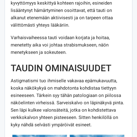
kyvyttömyys keskittyä kohteen rajoihin, esineiden
lisääntynyt hämärtyminen osoittavat, että tauti on
alkanut etenemään aktiivisesti ja on tarpeen ottaa
välittömästi yhteys lääkäriin.
Varhaisvaiheessa tauti voidaan korjata ja hoitaa,
menetetty aika voi johtaa strabismukseen, näön
menetykseen ja sokeuteen.
TAUDIN OMINAISUUDET
Astigmatismi tuo ihmiselle vakavaa epämukavuutta,
koska näkökykyä on mahdotonta kohdistaa tiettyyn
esineeseen. Tärkein syy tähän patologiaan on piilossa
näköelinten virheissä. Sarveiskalvo on läpinäkyvä pinta.
Sen läpi kulkee valonsäteitä, jotka on kohdistettava
verkkokalvon yhteen pisteeseen. Sitten henkilöllä on
kyky nähdä selvästi ympäröivät esineet.