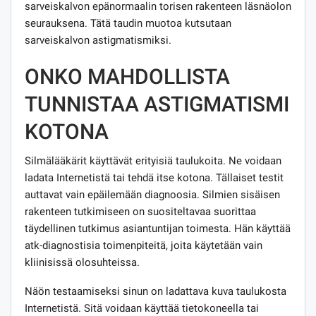
sarveiskalvon epänormaalin torisen rakenteen läsnäolon
seurauksena. Tätä taudin muotoa kutsutaan
sarveiskalvon astigmatismiksi.
ONKO MAHDOLLISTA
TUNNISTAA ASTIGMATISMI
KOTONA
Silmälääkärit käyttävät erityisiä taulukoita. Ne voidaan
ladata Internetistä tai tehdä itse kotona. Tällaiset testit
auttavat vain epäilemään diagnoosia. Silmien sisäisen
rakenteen tutkimiseen on suositeltavaa suorittaa
täydellinen tutkimus asiantuntijan toimesta. Hän käyttää
atk-diagnostisia toimenpiteitä, joita käytetään vain
kliinisissä olosuhteissa.
Näön testaamiseksi sinun on ladattava kuva taulukosta
Internetistä. Sitä voidaan käyttää tietokoneella tai