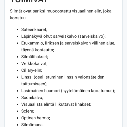
Silmät ovat pariksi muodostettu visuaalinen elin, joka
koostuu:
Sateenkaaret;
Läpinäkyvä ohut sarveiskalvo (sarveiskalvo);
Etukammio, iiriksen ja sarveiskalvon välinen alue,
täynnä kosteutta;
Silmälihakset;
Verkkokalvot;
Ciliary-elin;
Linssi (osallistuminen linssin valonsäteiden
taittumiseen);
Lasimainen huumori (hyytelömäinen koostumus);
Suonikalvo;
Visuaalista elintä liikuttavat lihakset;
Sclera;
Optinen hermo;
Silmämuna.