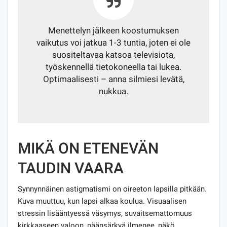
Menettelyn jälkeen koostumuksen
vaikutus voi jatkua 1-3 tuntia, joten ei ole
suositeltavaa katsoa televisiota,
työskennellä tietokoneella tai lukea.
Optimaalisesti – anna silmiesi levätä,
nukkua.
MIKÄ ON ETENEVÄN
TAUDIN VAARA
Synnynnäinen astigmatismi on oireeton lapsilla pitkään.
Kuva muuttuu, kun lapsi alkaa koulua. Visuaalisen
stressin lisääntyessä väsymys, suvaitsemattomuus
kirkkaaseen valoon, päänsärkyä ilmenee, näkö