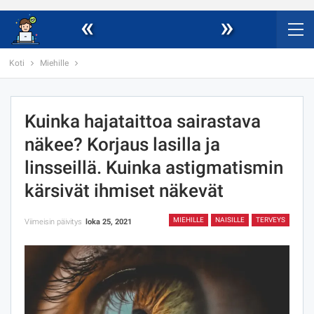
«
»
Koti
Miehille
Kuinka hajataittoa sairastava
näkee? Korjaus lasilla ja
linsseillä. Kuinka astigmatismin
kärsivät ihmiset näkevät
MIEHILLE
NAISILLE
TERVEYS
Viimeisin päivitys
loka 25, 2021