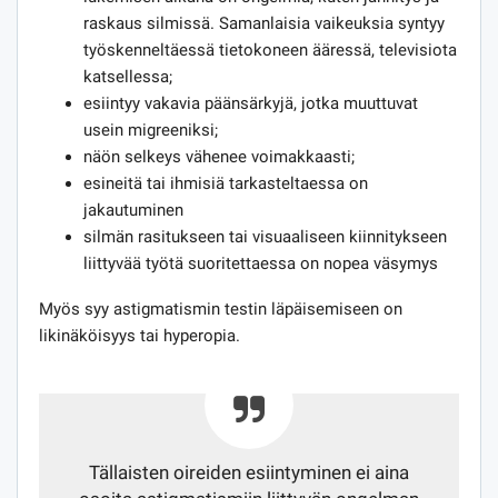
raskaus silmissä. Samanlaisia ​​vaikeuksia syntyy
työskenneltäessä tietokoneen ääressä, televisiota
katsellessa;
esiintyy vakavia päänsärkyjä, jotka muuttuvat
usein migreeniksi;
näön selkeys vähenee voimakkaasti;
esineitä tai ihmisiä tarkasteltaessa on
jakautuminen
silmän rasitukseen tai visuaaliseen kiinnitykseen
liittyvää työtä suoritettaessa on nopea väsymys
Myös syy astigmatismin testin läpäisemiseen on
likinäköisyys tai hyperopia.
Tällaisten oireiden esiintyminen ei aina