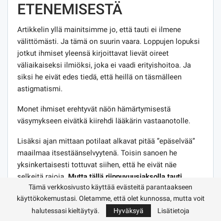
ETENEMISESTÄ
Artikkelin yllä mainitsimme jo, että tauti ei ilmene
välittömästi. Ja tämä on suurin vaara. Loppujen lopuksi
jotkut ihmiset yleensä kirjoittavat lievät oireet
väliaikaiseksi ilmiöksi, joka ei vaadi erityishoitoa. Ja
siksi he eivät edes tiedä, että heillä on täsmälleen
astigmatismi.
Monet ihmiset erehtyvät näön hämärtymisestä
väsymykseen eivätkä kiirehdi lääkärin vastaanotolle.
Lisäksi ajan mittaan potilaat alkavat pitää ”epäselvää”
maailmaa itsestäänselvyytenä. Toisin sanoen he
yksinkertaisesti tottuvat siihen, että he eivät näe
selkeitä rajoja.
Mutta tällä riippuvuusjaksolla tauti
Tämä verkkosivusto käyttää evästeitä parantaakseen
etenee.
Tauti kehittyy nopeammin, jos potilas kärsii
käyttökokemustasi. Oletamme, että olet kunnossa, mutta voit
aluksi likinäköisyydestä tai hyperopiasta.
halutessasi kieltäytyä.
Hyväksyä
Lisätietoja