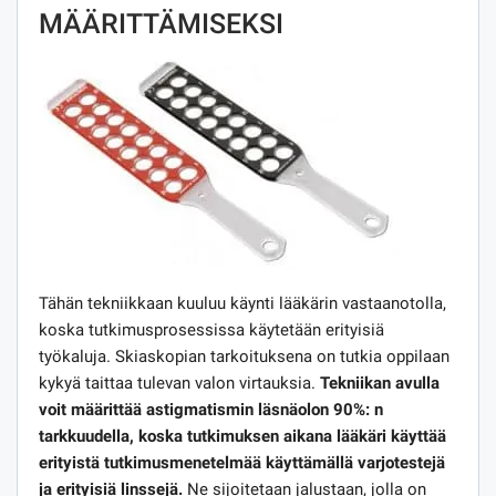
MÄÄRITTÄMISEKSI
Tähän tekniikkaan kuuluu käynti lääkärin vastaanotolla,
koska tutkimusprosessissa käytetään erityisiä
työkaluja. Skiaskopian tarkoituksena on tutkia oppilaan
kykyä taittaa tulevan valon virtauksia.
Tekniikan avulla
voit määrittää astigmatismin läsnäolon 90%: n
tarkkuudella, koska tutkimuksen aikana lääkäri käyttää
erityistä tutkimusmenetelmää käyttämällä varjotestejä
ja erityisiä linssejä.
Ne sijoitetaan jalustaan, jolla on