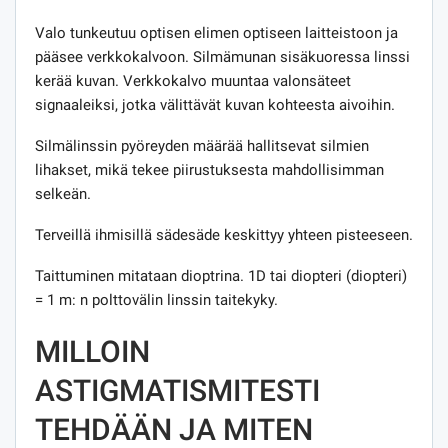
Valo tunkeutuu optisen elimen optiseen laitteistoon ja
pääsee verkkokalvoon. Silmämunan sisäkuoressa linssi
kerää kuvan. Verkkokalvo muuntaa valonsäteet
signaaleiksi, jotka välittävät kuvan kohteesta aivoihin.
Silmälinssin pyöreyden määrää hallitsevat silmien
lihakset, mikä tekee piirustuksesta mahdollisimman
selkeän.
Terveillä ihmisillä sädesäde keskittyy yhteen pisteeseen.
Taittuminen mitataan dioptrina. 1D tai diopteri (diopteri)
= 1 m: n polttovälin linssin taitekyky.
MILLOIN
ASTIGMATISMITESTI
TEHDÄÄN JA MITEN