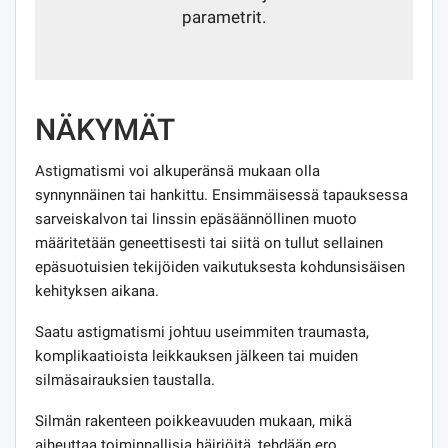
parametrit.
NÄKYMÄT
Astigmatismi voi alkuperänsä mukaan olla
synnynnäinen tai hankittu. Ensimmäisessä tapauksessa
sarveiskalvon tai linssin epäsäännöllinen muoto
määritetään geneettisesti tai siitä on tullut sellainen
epäsuotuisien tekijöiden vaikutuksesta kohdunsisäisen
kehityksen aikana.
Saatu astigmatismi johtuu useimmiten traumasta,
komplikaatioista leikkauksen jälkeen tai muiden
silmäsairauksien taustalla.
Silmän rakenteen poikkeavuuden mukaan, mikä
aiheuttaa toiminnallisia häiriöitä, tehdään ero