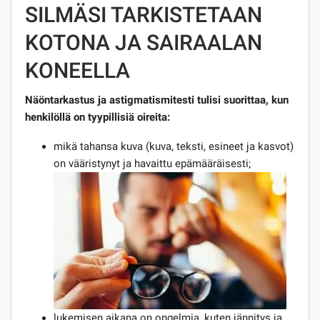
SILMÄSI TARKISTETAAN
KOTONA JA SAIRAALAN
KONEELLA
Näöntarkastus ja astigmatismitesti tulisi suorittaa, kun
henkilöllä on tyypillisiä oireita:
mikä tahansa kuva (kuva, teksti, esineet ja kasvot)
on vääristynyt ja havaittu epämääräisesti;
lukemisen aikana on ongelmia, kuten jännitys ja