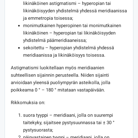
likinäköinen astigmatismi – hyperopian tai
likinäköisyyden yhdistelmä yhdessä meridiaanissa
ja emmetropia toisessa;
monimutkainen hyperopinen tai monimutkainen
likinäköinen – hyperopian tai likinäköisyyden
yhdistelmä päämeridiaaneissa;
sekoitettu – hyperopian yhdistelmä yhdessä
meridiaanissa ja likinäköisyys toisessa.
Astigmatismi luokitellaan myös meridiaanien
suhteellisen sijainnin perusteella. Niiden sijainti
arvioidaan yleensä puoliympyrän asteikolla, jolla
poikkeama 0 ° – 180 ° mitataan vastapäivään.
Rikkomuksia on:
suora tyyppi – meridiaani, jolla on suurempi
taitekyky, sijaitsee pystysuunnassa tai ± 30 °
pystysuorasta;
päinvastainen tyyppi – meridiaani, jolla on