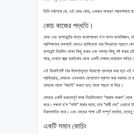
তিনি সর্বশেষে কে, এই কোচ কোচ, একজন সাধারণ পরামর্শদাতা ব
কোচ কাজের পদ্ধতি।
কোচ এবং ক্লায়েন্টের মধ্যে কথোপকথন হ'ল মানব মনোবিজ্ঞান, 
প্রশিক্ষকের অবশ্যই কোনও ব্যক্তিকে তার সিদ্ধান্ত গ্রহণে ক
ক্লায়েন্ট নিয়মিত বোকা কিছু করার এবং সমস্ত কিছু নষ্ট করার
পারে, যেখানে স্ক্রু ড্রাইভার থেকে একটি লেজার তরোয়াল পর্যন্
এই ডিভাইসটি তার উদ্দেশ্যযুক্ত উদ্দেশ্যে ব্যবহার করা হবে এই
প্রক্রিয়ায়, কোচকে এমনভাবে যোগাযোগ স্থাপন করা দরকার যে ব্যক্
কোচকে তাকে “বাছাই” করতে হবে, তাকে পড়তে না দিয়ে।
কোচের একটি গুরুত্বপূর্ণ কাজ নিয়মিতভাবে “আরাম অঞ্চল” থেকে
করে। দক্ষতা হ'ল “লাথি” মারার মতো, তবে “ভারী দেহ” এড়ানো 
নিরুৎসাহিত করে। এবং কোচের পক্ষে এটি সম্পূর্ণ ব্যর্থতা, যেহেতু ত
একটি সমান কোচিং