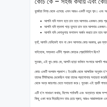
কোচ কে – সহজ কথায় এবং কোচের
বুর্জোয়া বিশ্ব থেকে এসেছে এমন আরও একটি নতুন শব্দ। এবং
আপনি যদি সফল হতে চান তবে আপনার একজন কোচ প্র
আপনি যদি ব্যবসা গড়ে তুলতে চান তবে আপনার একজন 
আপনি যদি খেলাধুলায় ফলাফল অর্জন করতে চান তবে 
হ্যাঁ, আপনি যেদিকেই যান না কেন আপনার কোচ দরকার, ওল্ড ম্
যাইহোক, সম্ভবত এটিই প্রথম কোচের প্রোটোটাইপ ছিল?
সুতরাং, এই খুব কোচ কে, আপনি ছাড়া বর্তমান সংসারে আপনি পা
কোচ একটি অপবাদ প্রকাশ। ইংরেজি থেকে আক্ষরিক অনুবাদ হ'ল “ক
তাদের টিউটরদের ডেকেছিল যারা তাদের পড়াশোনায় সহায়তা করেছি
থেকে অন্য জায়গায় যেতে সহায়তা করে। সুতরাং এই শব্দটি পাশ্
এটি হ'ল সাধারণ কথায়, বিশেষ শর্তাবলী এবং অন্যান্য বাজে স
কিছু একা করে দিয়েছিলেন তার চেয়ে দ্রুত, আরও আরামদায়