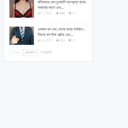
মহিলাদের কেন চুলকানি স্তনবৃন্ত থাকে:
সম্ভাব্য কারণ এবং…
জুন 7, 2021
360
0
একজন বস এবং নেতার মধ্যে পার্থক্য।
লিডার বস স্টক ভেক্টর এবং…
জুন 3, 2021
312
0
পেছনে
ফরওয়ার্ড
1 এর 237