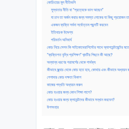
কোচিংয়ের মূল নীতিগুলি
সুস্থতার নীতি বা “প্রত্যেকে ভাল আছেন”
যা চান তা অর্জন করার জন্য সমস্ত লোকের যা কিছু প্রয়োজন ত
একজন ব্যক্তি সর্বদা সর্বোত্তম পছন্দটি করবেন
ইতিবাচক উদ্দেশ্য
পরিবর্তন অনিবার্য
কোচ নিয়ে সেশন কি সাইকোথেরাপিস্টের সাথে অ্যাপয়েন্টমেন্টের ম
“ব্যক্তিগত বৃদ্ধি প্রশিক্ষণ” শব্দটির পিছনে কী আছে?
অন্যান্য ধরণের পরামর্শের থেকে পার্থক্য
কীভাবে স্ক্র্যাচ থেকে কোচ হতে হবে, কোথায় এবং কীভাবে অধ্যয়ন কর
পেশাদার কোচ দক্ষতা বিকাশ
কাজের পদ্ধতি অধ্যয়ন করুন
কোচ হওয়ার জন্য কোন শিক্ষা লাগে?
কোচ হওয়ার জন্য ক্লায়েন্টদের কীভাবে সন্ধান করবেন?
উপসংহার