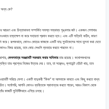
া অন্য কে?
তার আচরণ এবং চিন্তাভাবনা সম্পর্কিত সমস্ত সম্ভাব্য শৃঙ্খলার জট। একজন পেশাদার
োনওভাবে হস্তক্ষেপ না করে সহায়তা প্রদান করতে হবে। এবং এটি সত্যিই কঠিন, কারণ
 চেষ্টা করে। রূপকভাবে, কোনও কোচের কাজকে একটি যাদু স্যুটকেসের সাথে তুলনা করা যেতে
ত কোনও বিষয় রয়েছে, তবে কোচ সেগুলি ব্যবহার করতে পারবেন না।
 আশায়,
কেবলমাত্র সরঞ্জামটি সরবরাহ করার অধিকার
তার রয়েছে। কথোপকথনের
তি তার প্রশ্নের নিজের উত্তর দেয়। তবে, তা সত্ত্বেও, ক্লায়েন্ট হোঁচট খায়, তবে
 ওয়ার্ডটি সরিয়ে ফেলা। একটি যাদুকরী “কিক” যা আপনাকে ভাবতে এবং কিছু করতে বাধ্য
উচিত। সর্বোপরি, আপনি কোনও ব্যক্তিকে স্থানান্তর করতে পারেন, আরও বিকাশ থেকে
াঁর কাজটি সুনির্দিষ্টভাবে এগিয়ে চলছে।