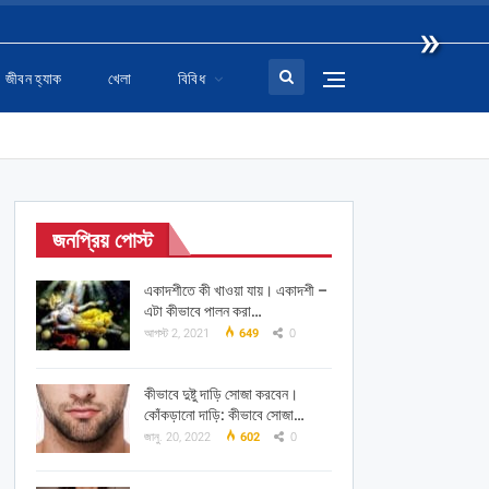
»
জীবন হ্যাক
খেলা
বিবিধ
জনপ্রিয় পোস্ট
একাদশীতে কী খাওয়া যায়। একাদশী –
এটা কীভাবে পালন করা…
আগস্ট 2, 2021
649
0
কীভাবে দুষ্টু দাড়ি সোজা করবেন।
কোঁকড়ানো দাড়ি: কীভাবে সোজা…
জানু. 20, 2022
602
0