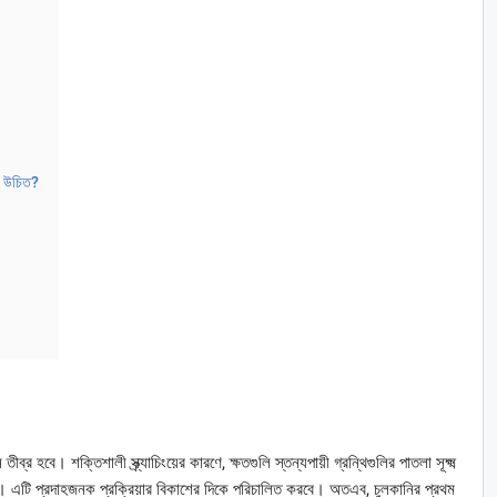
া উচিত?
্র হবে। শক্তিশালী স্ক্র্যাচিংয়ের কারণে, ক্ষতগুলি স্তন্যপায়ী গ্রন্থিগুলির পাতলা সূক্ষ্ম
করবে। এটি প্রদাহজনক প্রক্রিয়ার বিকাশের দিকে পরিচালিত করবে। অতএব, চুলকানির প্রথম