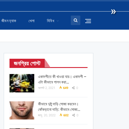
»
জীবন হ্যাক
খেলা
বিবিধ
জনপ্রিয় পোস্ট
একাদশীতে কী খাওয়া যায়। একাদশী –
এটা কীভাবে পালন করা…
আগস্ট 2, 2021
649
0
কীভাবে দুষ্টু দাড়ি সোজা করবেন।
কোঁকড়ানো দাড়ি: কীভাবে সোজা…
জানু. 20, 2022
602
0