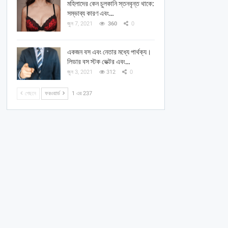
মহিলাদের কেন চুলকানি স্তনবৃন্ত থাকে:
সম্ভাব্য কারণ এবং…
জুন 7, 2021
360
0
একজন বস এবং নেতার মধ্যে পার্থক্য।
লিডার বস স্টক ভেক্টর এবং…
জুন 3, 2021
312
0
পেছনে
ফরওয়ার্ড
1 এর 237