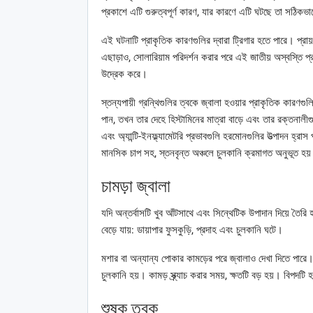
প্রকাশে এটি গুরুত্বপূর্ণ কারণ, যার কারণে এটি ঘটছে তা সঠিকভ
এই ঘটনাটি প্রাকৃতিক কারণগুলির দ্বারা ট্রিগার হতে পারে। প্রায়শই
এছাড়াও, সোলারিয়াম পরিদর্শন করার পরে এই জাতীয় অস্বস্তি প্রা
উদ্রেক করে।
স্তন্যপায়ী গ্রন্থিগুলির ত্বকে জ্বালা হওয়ার প্রাকৃতিক কারণগু
পান, তখন তার দেহে হিস্টামিনের মাত্রা বাড়ে এবং তার রক্তনালীগুল
এবং অ্যান্টি-ইনফ্ল্যামেটরি প্রভাবগুলি হরমোনগুলির উত্পাদন হ্রাস
মানসিক চাপ সহ, স্তনবৃন্ত অঞ্চলে চুলকানি ক্রমাগত অনুভূত হয
চামড়া জ্বালা
যদি অন্তর্বাসটি খুব আঁটসাথে এবং সিন্থেটিক উপাদান দিয়ে তৈর
বেড়ে যায়: ডায়াপার ফুসকুড়ি, প্রদাহ এবং চুলকানি ঘটে।
মশার বা অন্যান্য পোকার কামড়ের পরে জ্বালাও দেখা দিতে পারে
চুলকানি হয়। কামড় স্ক্র্যাচ করার সময়, ক্ষতটি বড় হয়। বিপ
শুষ্ক ত্বক