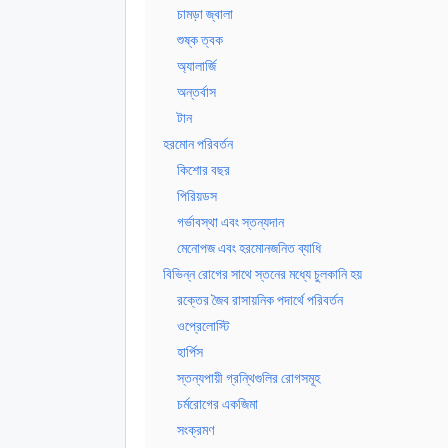
চামড়া জ্বালা
শুষ্ক ত্বক
অ্যালার্জি
অন্তর্বাস
টান
হরমোন পরিবর্তন
কিশোর বছর
পিরিয়ডস
গর্ভাবস্থা এবং স্তন্যদান
মেনোপজ এবং হরমোনজনিত ব্যাধি
বিভিন্ন রোগের সাথে স্তনের মধ্যে চুলকানি হয়
রক্তের জৈব রাসায়নিক পদার্থে পরিবর্তন
ওপ্রেলোস্টি
হার্পিস
স্তন্যপায়ী গ্রন্থিগুলির রোগসমূহ
চর্মরোগের একজিমা
সংক্রমণ