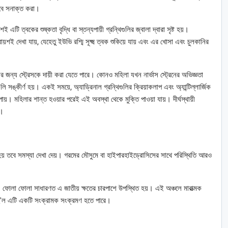
াবে সনাক্ত করা।
 এটি ত্বকের শুষ্কতা বৃদ্ধি বা স্তন্যপায়ী গ্রন্থিগুলির জ্বালা দ্বারা সৃষ্ট হয়।
য়শই দেখা যায়, যেহেতু ইউভি রশ্মি সূক্ষ্ম ত্বক শুকিয়ে যায় এবং এর খোসা এবং চুলকানির
লির জন্য স্ট্রেসকে দায়ী করা যেতে পারে। কোনও মহিলা যখন নার্ভাস স্ট্রেনের অভিজ্ঞতা
ি সঙ্কীর্ণ হয়। একই সময়ে, অ্যাড্রিনাল গ্রন্থিগুলির ক্রিয়াকলাপ এবং অ্যান্টিল্লার্জিক
 পায়। মহিলার শান্ত হওয়ার পরেই এই অবস্থা থেকে মুক্তি পাওয়া যায়। দীর্ঘস্থায়ী
়।
ি হয় তবে সমস্যা দেখা দেয়। গরমের মৌসুমে বা হাইপারহাইড্রোসিসের সাথে পরিস্থিতি আরও
। ফোলা ফোলা সাধারণত এ জাতীয় ক্ষতের চারপাশে উপস্থিত হয়। এই অঞ্চলে মারাত্মক
দটি হ'ল এটি একটি সংক্রামক সংক্রমণ হতে পারে।