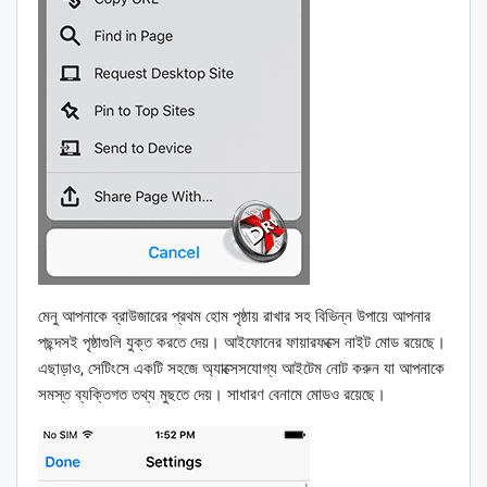
মেনু আপনাকে ব্রাউজারের প্রথম হোম পৃষ্ঠায় রাখার সহ বিভিন্ন উপায়ে আপনার
পছন্দসই পৃষ্ঠাগুলি যুক্ত করতে দেয়। আইফোনের ফায়ারফক্সে নাইট মোড রয়েছে।
এছাড়াও, সেটিংসে একটি সহজে অ্যাক্সেসযোগ্য আইটেম নোট করুন যা আপনাকে
সমস্ত ব্যক্তিগত তথ্য মুছতে দেয়। সাধারণ বেনামে মোডও রয়েছে।