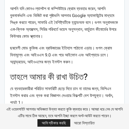
আপনি যদি কোনও ল্যাপটপ বা কম্পিউটারে ক্রোম ব্যবহার করেন, আপনি
বুকমার্কগুলি এবং ভিজিট করা পৃষ্ঠাগুলি আপনার Google অ্যাকাউন্টের মাধ্যমে
সিঙ্ক করতে পারেন, সাফারি এই বৈশিষ্ট্যটিকে হ্যান্ডঅফ বলে। গুগল অনুবাদককে
এক-ক্লিক অ্যাক্সেস, সিরির পরিবর্তে ভয়েস অনুসন্ধান, ভার্চুয়াল কীবোর্ডের উপরে
কিউআর কোড স্ক্যানার।
ছদ্মবেশী মোড কুকিজ এবং ব্রাউজারের ইতিহাস পাঠানো এড়ায়। গুগল ক্রোম
বিনামূল্যে এবং আইওএস 9.0 এবং পরে আইফোন এবং আইপ্যাডে চলে।
অ্যান্ড্রয়েড, আইওএসের জন্য ইনস্টল করুন।
তাহলে আমার কী রাখা উচিত?
যে ব্যবহারকারীরা পরিচিত সাফারিটি ছেড়ে দিতে চান না তাদের জন্য, ভিপিএন
ইনস্টল করার এবং ব্লক করা বিজ্ঞাপন দেওয়ার বিকল্পটি বেশ উপযুক্ত। অর্থাৎ,
পয়েন্ট 1।
এই ওয়েবসাইট আপনার অভিজ্ঞতা উন্নত করতে কুকি ব্যবহার করে। আমরা ধরে নেব যে আপনি
আপনি যদি ইন্টারনেটে পুরোপুরি অলক্ষিত থাকতে চান এবং একই সাথে প্রচুর
এটির সাথে ঠিক আছেন, তবে আপনি ইচ্ছা করলে অপ্ট-আউট করতে পারেন।
পরিমাণে অতিরিক্ত বৈশিষ্ট্য পেতে থাকে তবে লাল পেঁয়াজ ব্যবহার করুন। অ্যাপ
আমি স্বীকার করছি
আরো বিস্তারিত
স্টোরটিতে আরও সুরক্ষিত এবং বেনামে ব্রাউজারটি সন্ধান করা যায় না।