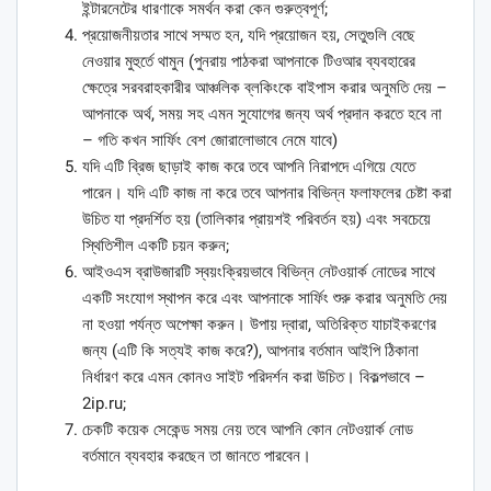
ইন্টারনেটের ধারণাকে সমর্থন করা কেন গুরুত্বপূর্ণ;
প্রয়োজনীয়তার সাথে সম্মত হন, যদি প্রয়োজন হয়, সেতুগুলি বেছে
নেওয়ার মুহুর্তে থামুন (পুনরায় পাঠকরা আপনাকে টিওআর ব্যবহারের
ক্ষেত্রে সরবরাহকারীর আঞ্চলিক ব্লকিংকে বাইপাস করার অনুমতি দেয় –
আপনাকে অর্থ, সময় সহ এমন সুযোগের জন্য অর্থ প্রদান করতে হবে না
– গতি কখন সার্ফিং বেশ জোরালোভাবে নেমে যাবে)
যদি এটি ব্রিজ ছাড়াই কাজ করে তবে আপনি নিরাপদে এগিয়ে যেতে
পারেন। যদি এটি কাজ না করে তবে আপনার বিভিন্ন ফলাফলের চেষ্টা করা
উচিত যা প্রদর্শিত হয় (তালিকার প্রায়শই পরিবর্তন হয়) এবং সবচেয়ে
স্থিতিশীল একটি চয়ন করুন;
আইওএস ব্রাউজারটি স্বয়ংক্রিয়ভাবে বিভিন্ন নেটওয়ার্ক নোডের সাথে
একটি সংযোগ স্থাপন করে এবং আপনাকে সার্ফিং শুরু করার অনুমতি দেয়
না হওয়া পর্যন্ত অপেক্ষা করুন। উপায় দ্বারা, অতিরিক্ত যাচাইকরণের
জন্য (এটি কি সত্যই কাজ করে?), আপনার বর্তমান আইপি ঠিকানা
নির্ধারণ করে এমন কোনও সাইট পরিদর্শন করা উচিত। বিকল্পভাবে –
2ip.ru;
চেকটি কয়েক সেকেন্ড সময় নেয় তবে আপনি কোন নেটওয়ার্ক নোড
বর্তমানে ব্যবহার করছেন তা জানতে পারবেন।