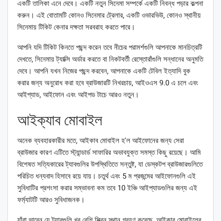
একটি তালিকা এনে দেবে। একটি নতুন সিনেমা সম্পর্কে একটি নিবন্ধ পড়ার কল্পনা
করুন। এই বোতামটি কোনও সিনেমার ট্রেলার, একটি ওভারভিউ, কোনও স্থানীয়
সিনেমায় টিকিট কেনার দক্ষতা সরবরাহ করতে পারে।
আপনি যদি টিকিট কিনতে পছন্দ করেন তবে নীচের পরামর্শগুলি আপনাকে মানচিত্রটি
দেখতে, সিনেমায় ট্যাক্সি অর্ডার করতে বা নিকটবর্তী রেস্তোরাঁগুলি সন্ধানের অনুমতি
দেবে। আপনি যখন নিজের পছন্দ করবেন, আপনাকে একটি টেবিল ইত্যাদি বুক
করার জন্য অনুরোধ করা হবে ব্রাউজারটি নিখরচায়, আইওএস 9.0 এ চলে এবং
আইপ্যাড, আইফোন এবং আইপড টাচে আরও নতুন।
আইক্যাব মোবাইল
অনেক ব্যবহারকারীর মতে, আইকাব মোবাইল হ'ল আইফোনের জন্য সেরা
ব্রাউজার কারণ এটিতে স্ট্যান্ডার্ড সাফারির অভাবযুক্ত সমস্ত কিছু রয়েছে। আমি
বিশেষত সত্যিকারের ট্যাবগুলির উপস্থিতিতে সন্তুষ্ট, যা ডেস্কটপ ব্রাউজারগুলিতে
পরিচিত ধন্যবাদ হিসাবে রয়ে যায়। চতুর্থ এবং 5 ম প্রজন্মের আইফোনগুলি এই
সুবিধাটির প্রশংসা করার সম্ভাবনা কম তবে 10 ইঞ্চি আইপ্যাডগুলির জন্য এই
ফর্ম্যাটটি আরও সুবিধাজনক।
যাঁরা ভাবেন যে ট্যাবগুলি খুব বেশি স্ক্রিন স্থান গ্রহণ করেছে, আইকাব মোবাইলের