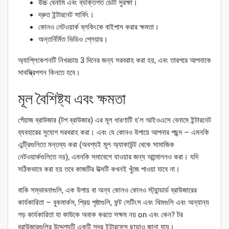
উচ্চ বেনামি এবং ব্যক্তিগত ডেটা সুরক্ষা।
দ্রুত ইন্টারনেট সার্ফিং।
কোনও নেটওয়ার্ক ব্লকিংকে বাইপাস করার ক্ষমতা।
অন্তর্নির্মিত ভিডিও প্লেয়ার।
অ্যাপ্লিকেশনটি নিখরচায় 3 দিনের জন্য সরবরাহ করা হয়, এবং তারপরে আপনাকে
সাবস্ক্রিপশন কিনতে হবে।
মূল বৈশিষ্ট্য এবং ক্ষমতা
পেঁয়াজ ব্রাউজার (টপ ব্রাউজার) এর মূল ধারণাটি হ'ল আইওএসে বেনামে ইন্টারনেট
ব্যবহারের সুযোগ সরবরাহ করা। এবং যে কোনও উপায়ে আপনার পছন্দ – এমনকি
এন্ট্রিগুলিতে মন্তব্য করা (অবশ্যই মূল অ্যাকাউন্ট থেকে সামাজিক
নেটওয়ার্কগুলিতে নয়), এমনকি সমাবেশে যাওয়ার জন্য আন্দোলনও করা। যদি
সঠিকভাবে করা হয় তবে কাজটির উত্সটি কখনই খুঁজে পাওয়া যাবে না।
বাকি সম্ভাবনাগুলি, এক উপায় বা অন্য কোনও কোনও স্ট্যান্ডার্ড ব্রাউজারের
কার্যকারিতা – বুকমার্কস, প্রিয় পৃষ্ঠাগুলি, ফন্ট সেটিংস এবং থিমগুলি এবং অন্যান্য
গড় কার্যকারিতা যা কাউকে অবাক করতে সক্ষম নয় on এবং কেন? টর
ব্রাউজারগুলির উদ্দেশ্যটি একটি সুন্দর ইন্টারফেস ছাড়াও জানা যায়।