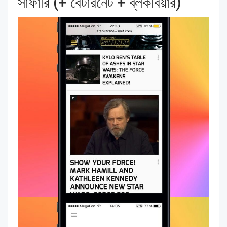
সাফারি (+ বেটারনেট + ব্লকবিয়ার)