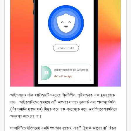
আইওএসের স্টক ব্রাউজারটি সবচেয়ে স্থিতিশীল, সুবিধাজনক এবং সুন্দর থেকে
যায়। আইক্লাউডের মাধ্যমে এটি আপনার সমস্ত বুকমার্ক এবং পাসওয়ার্ডগুলি
(দ্বি-ফ্যাক্টর সুরক্ষা সহ) সিঙ্ক করে এবং প্রত্যেকে নতুন অ্যাপ্লিকেশনগুলিতে
অভ্যস্ত হতে চায় না।
সাফারিটিতে ইতিমধ্যে একটি পপ-আপ ব্লকার, একটি “ট্র্যাক করবেন না” বিকল্প