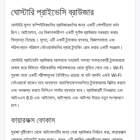
ঘোস্টারি প্রাইভেসি ব্রাউজার
ঘোস্টারি মূলত কম্পিউটারগুলির ব্রাউজারগুলির জন্য একটি গোপনীয়তা বর্ধন
ছিল। আইফোনে, এর বিকাশকারীগণ একটি পূর্ণাঙ্গ ব্রাউজার সরবরাহ করার
সিদ্ধান্ত নিয়েছে। মূলত, এটি একটি ট্র্যাকার ব্লকার, বিজ্ঞাপনদাতা এবং
পরিসংখ্যান পরিমাপ নেটওয়ার্কগুলির দ্বারা ট্র্যাকিং রোধ করার একটি সরঞ্জাম।
ঘোস্টারি প্রাইভেসি ব্রাউজার আপনাকে সহজেই সমস্ত সনাক্তকারী ট্র্যাকারকে
অক্ষম করে বিভিন্ন পরিষেবাদির পর্যবেক্ষকদের থেকে মুক্তি পেতে দেয়। Wi-Fi
সুরক্ষা নামে একটি পরীক্ষামূলক বৈশিষ্ট্যও রয়েছে যা যদি আপনি একই Wi-Fi
নেটওয়ার্কে থাকেন তবে অন্যান্য অ্যাপ্লিকেশনগুলিতে ট্র্যাকারদের ফিল্টার করতে
এবং অবরুদ্ধ করতে ভিপিএন সার্ভার ব্যবহার করে। ব্রাউজারটি নিখরচায় এবং
আইওএস 8.0 এবং আইফোন, আইপ্যাড এবং আইপড টাচের নতুন সংস্করণে
চলে।
ফায়ারফক্স ফোকাস
সুরক্ষা দৃষ্টিকোণ থেকে আইফোনটির জন্য সেরা ব্রাউজার নির্বাচন করা, ফায়ারফক্স
ফোকাস হাইলাইট করার মতো। মূলত, এটি প্রমিত গোপনীয়তা রক্ষায় ফোকাস