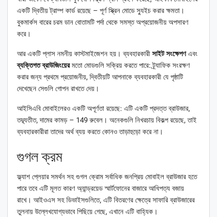
একটি দ্বিতীয় ট্রাম্প কার্ড রয়েছে – পূর্ণ স্ক্রিন মোডে স্যুইচ করার ক্ষমতা।
বুকমার্কস বারের চরম ডান বোতামটি পর্দা থেকে সমস্ত অপ্রয়োজনীয় অপসারণ
করে।
আর একটি প্লাস নমনীয় কাস্টমাইজেশন হয়। ব্যবহারকারী
সাইট
সংক্ষেপণ
এবং
ব্যক্তিগত
ব্রাউজিংয়ের
মতো মোডগুলি সক্রিয় করতে পারে: ট্র্যাফিক সংরক্ষণ
করার জন্য প্রথমে প্রয়োজনীয়, দ্বিতীয়টি আপনাকে ব্যবহারকারী যে পৃষ্ঠাটি
দেখেছেন সেগুলি গোপন রাখতে দেয়।
আইসিএবি মোবাইলেরও একটি অপূর্ণতা রয়েছে: এটি একটি প্রদত্ত ব্রাউজার,
তদ্ব্যতীত, দামের কামড় – 149 রুবেল। অনেকগুলি নিখরচায় বিকল্প রয়েছে, তাই
ব্যবহারকারীরা তাদের অর্থ ব্যয় করতে কোনও তাড়াহুড়ো করে না।
গুগল ক্রম
ফ্ল্যাশ প্লেয়ার সমর্থন সহ গুগল ক্রোম সর্বাধিক জনপ্রিয় মোবাইল ব্রাউজার হতে
পারে তবে এটি মূলত কারণ অ্যান্ড্রয়েড স্মার্টফোনের বাজারে আধিপত্য বজায়
রাখে। আইওএস সহ ডিভাইসগুলিতে, এটি বিতরণের ক্ষেত্রে সাফারি ব্রাউজারের
তুলনায় উল্লেখযোগ্যভাবে পিছিয়ে গেছে, এখানে এটি বাহ্যিক।