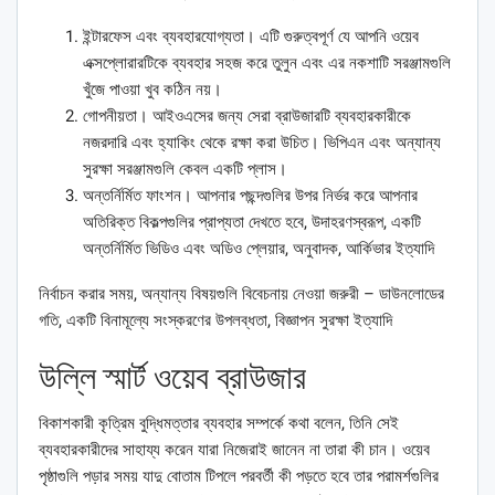
ইন্টারফেস এবং ব্যবহারযোগ্যতা। এটি গুরুত্বপূর্ণ যে আপনি ওয়েব
এক্সপ্লোরারটিকে ব্যবহার সহজ করে তুলুন এবং এর নকশাটি সরঞ্জামগুলি
খুঁজে পাওয়া খুব কঠিন নয়।
গোপনীয়তা। আইওএসের জন্য সেরা ব্রাউজারটি ব্যবহারকারীকে
নজরদারি এবং হ্যাকিং থেকে রক্ষা করা উচিত। ভিপিএন এবং অন্যান্য
সুরক্ষা সরঞ্জামগুলি কেবল একটি প্লাস।
অন্তর্নির্মিত ফাংশন। আপনার পছন্দগুলির উপর নির্ভর করে আপনার
অতিরিক্ত বিকল্পগুলির প্রাপ্যতা দেখতে হবে, উদাহরণস্বরূপ, একটি
অন্তর্নির্মিত ভিডিও এবং অডিও প্লেয়ার, অনুবাদক, আর্কিভার ইত্যাদি
নির্বাচন করার সময়, অন্যান্য বিষয়গুলি বিবেচনায় নেওয়া জরুরী – ডাউনলোডের
গতি, একটি বিনামূল্যে সংস্করণের উপলব্ধতা, বিজ্ঞাপন সুরক্ষা ইত্যাদি
উল্লি স্মার্ট ওয়েব ব্রাউজার
বিকাশকারী কৃত্রিম বুদ্ধিমত্তার ব্যবহার সম্পর্কে কথা বলেন, তিনি সেই
ব্যবহারকারীদের সাহায্য করেন যারা নিজেরাই জানেন না তারা কী চান। ওয়েব
পৃষ্ঠাগুলি পড়ার সময় যাদু বোতাম টিপলে পরবর্তী কী পড়তে হবে তার পরামর্শগুলির