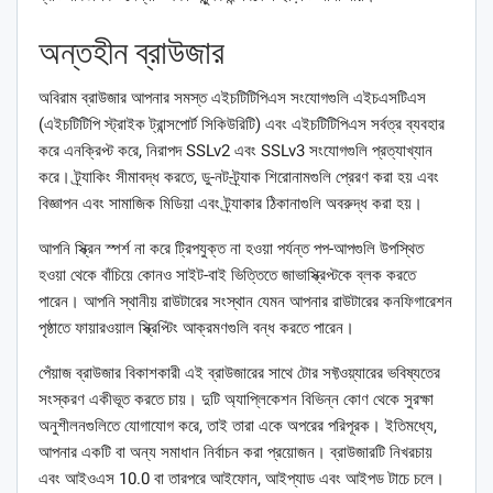
অন্তহীন ব্রাউজার
অবিরাম ব্রাউজার আপনার সমস্ত এইচটিটিপিএস সংযোগগুলি এইচএসটিএস
(এইচটিটিপি স্ট্রাইক ট্রান্সপোর্ট সিকিউরিটি) এবং এইচটিটিপিএস সর্বত্র ব্যবহার
করে এনক্রিপ্ট করে, নিরাপদ SSLv2 এবং SSLv3 সংযোগগুলি প্রত্যাখ্যান
করে। ট্র্যাকিং সীমাবদ্ধ করতে, ডু-নট-ট্র্যাক শিরোনামগুলি প্রেরণ করা হয় এবং
বিজ্ঞাপন এবং সামাজিক মিডিয়া এবং ট্র্যাকার ঠিকানাগুলি অবরুদ্ধ করা হয়।
আপনি স্ক্রিন স্পর্শ না করে ট্রিপযুক্ত না হওয়া পর্যন্ত পপ-আপগুলি উপস্থিত
হওয়া থেকে বাঁচিয়ে কোনও সাইট-বাই ভিত্তিতে জাভাস্ক্রিপ্টকে ব্লক করতে
পারেন। আপনি স্থানীয় রাউটারের সংস্থান যেমন আপনার রাউটারের কনফিগারেশন
পৃষ্ঠাতে ফায়ারওয়াল স্ক্রিপ্টিং আক্রমণগুলি বন্ধ করতে পারেন।
পেঁয়াজ ব্রাউজার বিকাশকারী এই ব্রাউজারের সাথে টোর সফ্টওয়্যারের ভবিষ্যতের
সংস্করণ একীভূত করতে চায়। দুটি অ্যাপ্লিকেশন বিভিন্ন কোণ থেকে সুরক্ষা
অনুশীলনগুলিতে যোগাযোগ করে, তাই তারা একে অপরের পরিপূরক। ইতিমধ্যে,
আপনার একটি বা অন্য সমাধান নির্বাচন করা প্রয়োজন। ব্রাউজারটি নিখরচায়
এবং আইওএস 10.0 বা তারপরে আইফোন, আইপ্যাড এবং আইপড টাচে চলে।