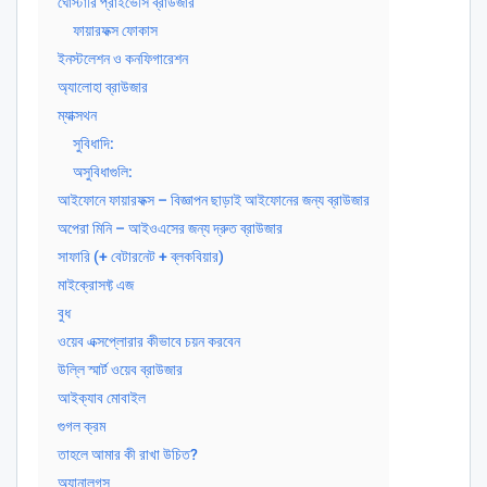
ঘোস্টারি প্রাইভেসি ব্রাউজার
ফায়ারফক্স ফোকাস
ইনস্টলেশন ও কনফিগারেশন
অ্যালোহা ব্রাউজার
ম্যাক্সথন
সুবিধাদি:
অসুবিধাগুলি:
আইফোনে ফায়ারফক্স – বিজ্ঞাপন ছাড়াই আইফোনের জন্য ব্রাউজার
অপেরা মিনি – আইওএসের জন্য দ্রুত ব্রাউজার
সাফারি (+ বেটারনেট + ব্লকবিয়ার)
মাইক্রোসফ্ট এজ
বুধ
ওয়েব এক্সপ্লোরার কীভাবে চয়ন করবেন
উল্লি স্মার্ট ওয়েব ব্রাউজার
আইক্যাব মোবাইল
গুগল ক্রম
তাহলে আমার কী রাখা উচিত?
অ্যানালগস