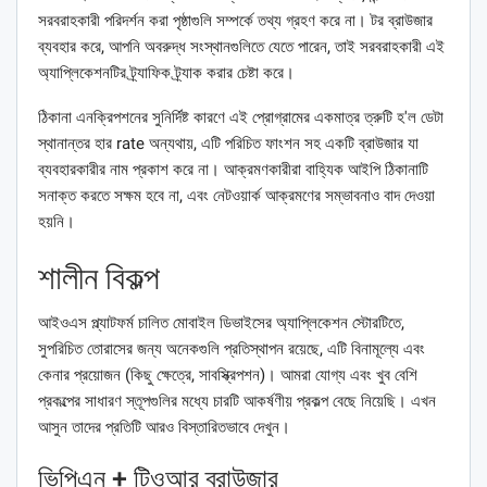
সরবরাহকারী পরিদর্শন করা পৃষ্ঠাগুলি সম্পর্কে তথ্য গ্রহণ করে না। টর ব্রাউজার
ব্যবহার করে, আপনি অবরুদ্ধ সংস্থানগুলিতে যেতে পারেন, তাই সরবরাহকারী এই
অ্যাপ্লিকেশনটির ট্র্যাফিক ট্র্যাক করার চেষ্টা করে।
ঠিকানা এনক্রিপশনের সুনির্দিষ্ট কারণে এই প্রোগ্রামের একমাত্র ত্রুটি হ'ল ডেটা
স্থানান্তর হার rate অন্যথায়, এটি পরিচিত ফাংশন সহ একটি ব্রাউজার যা
ব্যবহারকারীর নাম প্রকাশ করে না। আক্রমণকারীরা বাহ্যিক আইপি ঠিকানাটি
সনাক্ত করতে সক্ষম হবে না, এবং নেটওয়ার্ক আক্রমণের সম্ভাবনাও বাদ দেওয়া
হয়নি।
শালীন বিকল্প
আইওএস প্ল্যাটফর্ম চালিত মোবাইল ডিভাইসের অ্যাপ্লিকেশন স্টোরটিতে,
সুপরিচিত তোরাসের জন্য অনেকগুলি প্রতিস্থাপন রয়েছে, এটি বিনামূল্যে এবং
কেনার প্রয়োজন (কিছু ক্ষেত্রে, সাবস্ক্রিপশন)। আমরা যোগ্য এবং খুব বেশি
প্রকল্পের সাধারণ স্তূপগুলির মধ্যে চারটি আকর্ষণীয় প্রকল্প বেছে নিয়েছি। এখন
আসুন তাদের প্রতিটি আরও বিস্তারিতভাবে দেখুন।
ভিপিএন + টিওআর ব্রাউজার