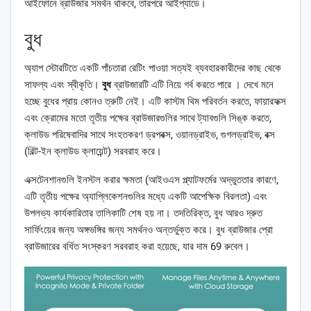
আইফোনে ব্রাউজার সমর্থন থাকবে, তারপরে আইপ্যাডে।
বুধ
অ্যাপ স্টোরটিতে একটি পাঁচতারা রেটিং পাওয়া সত্যই ব্যবহারকারীদের কাছ থেকে
সাফল্য এবং স্বীকৃতি।
বুধ
ব্রাউজারটি এটি নিয়ে গর্ব করতে পারে । দেখে মনে
হচ্ছে বুধের প্রায় কোনও ত্রুটি নেই। এটি কাস্টম থিম পরিবর্তন করতে, ফায়ারফক্স
এবং ক্রোমের মতো তৃতীয় পক্ষের ব্রাউজারগুলির সাথে ট্যাবগুলি সিঙ্ক করতে,
ক্লাউড পরিষেবাদির সাথে সংহতকরণ ড্রপবক্স, ওয়ানড্রাইভ, গুগলড্রাইভ, বক্স
(বিল্ট-ইন ক্লাউড ক্লায়েন্ট) সরবরাহ করে।
এক্সটেনশানগুলি ইনস্টল করার ক্ষমতা (আইওএস প্ল্যাটফর্মের অদ্ভুততার কারণে,
এটি তৃতীয় পক্ষের অ্যাপ্লিকেশনগুলির মধ্যে একটি আপেক্ষিক বিরলতা) এবং
উপলভ্য কার্যকারিতার তালিকাটি শেষ হয় না। তদতিরিক্ত, বুধ আরও দ্রুত
সার্ফিংয়ের জন্য অঙ্গভঙ্গির জন্য সমর্থনও অন্তর্ভুক্ত করে। বুধ ব্রাউজার প্রো
ব্রাউজারের বর্ধিত সংস্করণ সরবরাহ করা হয়েছে, যার দাম 69 রুবেল।