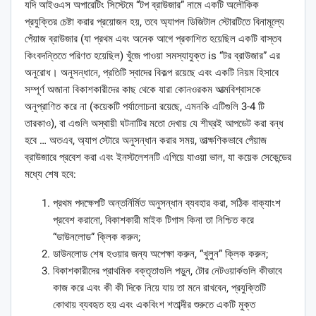
যদি আইওএস অপারেটিং সিস্টেমে “টপ ব্রাউজার” নামে একটি অলৌকিক
প্রযুক্তির চেষ্টা করার প্রয়োজন হয়, তবে অ্যাপল ডিজিটাল স্টোরটিতে বিনামূল্যে
পেঁয়াজ ব্রাউজার (যা প্রথম এবং অনেক আগে প্রকাশিত হয়েছিল একটি বাস্তব
কিংবদন্তিতে পরিণত হয়েছিল) খুঁজে পাওয়া সমস্যাযুক্ত is “টর ব্রাউজার” এর
অনুরোধ। অনুসন্ধানে, প্রতিটি স্বাদের বিকল্প রয়েছে এবং একটি নিয়ম হিসাবে
সম্পূর্ণ অজানা বিকাশকারীদের কাছ থেকে যারা কোনওরকম আত্মবিশ্বাসকে
অনুপ্রাণিত করে না (কয়েকটি পর্যালোচনা রয়েছে, এমনকি এটিগুলি 3-4 টি
তারকাও), বা এগুলি অস্থায়ী ঘটনাটির মতো দেখায় যে শীঘ্রই আপডেট করা বন্ধ
হবে … অতএব, অ্যাপ স্টোরে অনুসন্ধান করার সময়, তাত্ক্ষণিকভাবে পেঁয়াজ
ব্রাউজারে প্রবেশ করা এবং ইনস্টলেশনটি এগিয়ে যাওয়া ভাল, যা কয়েক সেকেন্ডের
মধ্যে শেষ হবে:
প্রথম পদক্ষেপটি অন্তর্নির্মিত অনুসন্ধান ব্যবহার করা, সঠিক বাক্যাংশ
প্রবেশ করানো, বিকাশকারী মাইক টিগাস কিনা তা নিশ্চিত করে
“ডাউনলোড” ক্লিক করুন;
ডাউনলোড শেষ হওয়ার জন্য অপেক্ষা করুন, “খুলুন” ক্লিক করুন;
বিকাশকারীদের প্রাথমিক বক্তৃতাগুলি পড়ুন, টোর নেটওয়ার্কগুলি কীভাবে
কাজ করে এবং কী কী দিকে নিয়ে যায় তা মনে রাখবেন, প্রযুক্তিটি
কোথায় ব্যবহৃত হয় এবং একবিংশ শতাব্দীর শুরুতে একটি মুক্ত