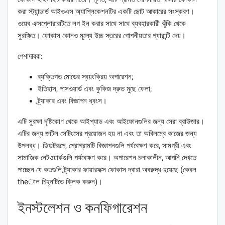
করা স্ট্যান্ডার্ড আইওএস অ্যাপ্লিকেশনটির একটি ছোট আকারের সংস্করণ।
ওয়েব এক্সপ্লোরারটিতে লগ ইন করার সাথে সাথে ব্যবহারকারী ঝুঁকি থেকে
সুরক্ষিত। ফোকাস কোনও মূল্যে উচ্চ স্তরের গোপনীয়তার গ্যারান্টি দেয়।
পেশাদাররা:
ব্যক্তিগত মোডের স্বয়ংক্রিয় অপারেশন;
ইতিহাস, পাসওয়ার্ড এবং কুকিজ দ্রুত মুছে ফেলা;
ট্র্যাকার এবং বিজ্ঞাপন ধ্বংস।
এটি সুরক্ষা দৃষ্টিকোণ থেকে আইপ্যাড এবং আইফোনগুলির জন্য সেরা ব্রাউজার।
এটির জন্য জটিল সেটিংসের প্রয়োজন হয় না এবং তা অবিলম্বে কাজের জন্য
উপলব্ধ। ডিফল্টরূপে, প্রোগ্রামটি বিজ্ঞাপনগুলি পর্যবেক্ষণ করে, সামগ্রী এবং
সামাজিক নেটওয়ার্কগুলি পর্যবেক্ষণ করে। অপারেশন চলাকালীন, আপনি দেখতে
পাচ্ছেন যে কতগুলি ট্র্যাকার ফায়ারফক্স ফোকাস দ্বারা অবরুদ্ধ হয়েছে (কেবল
theাল চিহ্নটিতে ক্লিক করুন)।
ইনস্টলেশন ও কনফিগারেশন