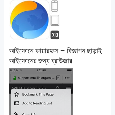
আইফোনে ফায়ারফক্স – বিজ্ঞাপন ছাড়াই
আইফোনের জন্য ব্রাউজার