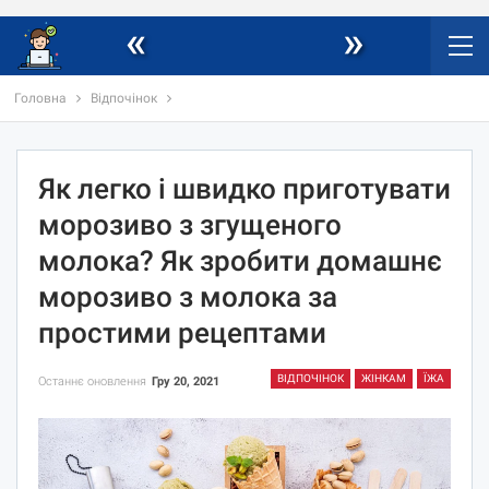
«
»
Головна
Відпочінок
Як легко і швидко приготувати
морозиво з згущеного
молока? Як зробити домашнє
морозиво з молока за
простими рецептами
ВІДПОЧІНОК
ЖІНКАМ
ЇЖА
Останнє оновлення
Гру 20, 2021