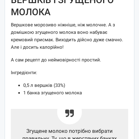
МОЛОКА
Вершкове морозиво ніжніше, ніж молочне. А з
домішкою згущеного молока воно набуває
кремовий присмак. Виходить дійсно дуже смачно.
Але і досить калорійно!
А сам рецепт до неймовірності простий.
Інгредієнти:
0,5 л вершків (33%)
1 банка згущеного молока
Згущене молоко потрібно вибрати
правильну. Ту, що в жерстяних банках