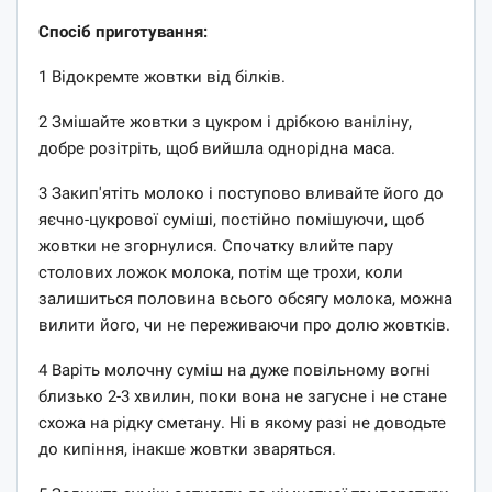
Спосіб приготування:
1 Відокремте жовтки від білків.
2 Змішайте жовтки з цукром і дрібкою ваніліну,
добре розітріть, щоб вийшла однорідна маса.
3 Закип'ятіть молоко і поступово вливайте його до
яєчно-цукрової суміші, постійно помішуючи, щоб
жовтки не згорнулися. Спочатку влийте пару
столових ложок молока, потім ще трохи, коли
залишиться половина всього обсягу молока, можна
вилити його, чи не переживаючи про долю жовтків.
4 Варіть молочну суміш на дуже повільному вогні
близько 2-3 хвилин, поки вона не загусне і не стане
схожа на рідку сметану. Ні в якому разі не доводьте
до кипіння, інакше жовтки зваряться.