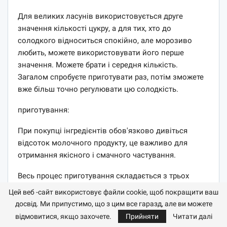
Для великих ласунів використовується друге
значення кількості цукру, а для тих, хто до
солодкого відноситься спокійно, але морозиво
любить, можете використовувати його перше
значення. Можете брати і середня кількість.
Загалом спробуєте приготувати раз, потім зможете
вже більш точно регулювати цю солодкість.
приготування:
При покупці інгредієнтів обов'язково дивіться
відсоток молочного продукту, це важливо для
отримання якісного і смачного частування.
Весь процес приготування складається з трьох
етапів: приготування крему; збивання вершків;
Цей веб -сайт використовує файли cookie, щоб покращити ваш
охолодження отриманої суміші.
досвід. Ми припустимо, що з цим все гаразд, але ви можете
відмовитися, якщо захочете.
Прийняти
Читати далі
1 Першим етапом приготувати крем. Для цього