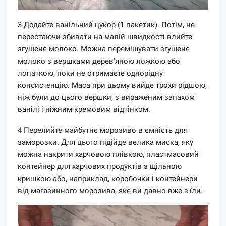
3 Додайте ванільний цукор (1 пакетик). Потім, не
перестаючи збивати на малій швидкості влийте
згущене молоко. Можна перемішувати згущене
молоко з вершками дерев'яною ложкою або
лопаткою, поки не отримаєте однорідну
консистенцію. Маса при цьому вийде трохи рідшою,
ніж були до цього вершки, з вираженим запахом
ванілі і ніжним кремовим відтінком.
4 Перелийте майбутнє морозиво в ємність для
заморозки. Для цього підійде велика миска, яку
можна накрити харчовою плівкою, пластмасовий
контейнер для харчових продуктів з щільною
кришкою або, наприклад, коробочки і контейнери
від магазинного морозива, яке ви давно вже з'їли.