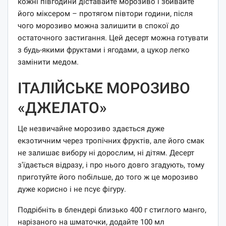
кожні півгодини діставайте морозиво і збивайте
його міксером – протягом півтори години, після
чого морозиво можна залишити в спокої до
остаточного застигання. Цей десерт можна готувати
з будь-якими фруктами і ягодами, а цукор легко
замінити медом.
ІТАЛІЙСЬКЕ МОРОЗИВО
«ДЖЕЛАТО»
Це незвичайне морозиво здається дуже
екзотичним через тропічних фруктів, але його смак
не залишає вибору ні дорослим, ні дітям. Десерт
з'їдається відразу, і про нього довго згадують, тому
приготуйте його побільше, до того ж це морозиво
дуже корисно і не псує фігуру.
Подрібніть в блендері близько 400 г стиглого манго,
нарізаного на шматочки, додайте 100 мл