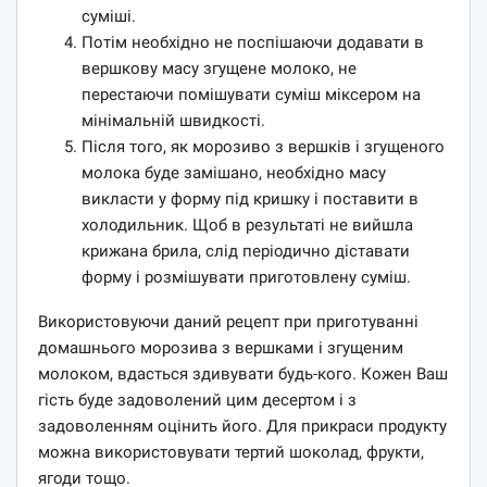
суміші.
Потім необхідно не поспішаючи додавати в
вершкову масу згущене молоко, не
перестаючи помішувати суміш міксером на
мінімальній швидкості.
Після того, як морозиво з вершків і згущеного
молока буде замішано, необхідно масу
викласти у форму під кришку і поставити в
холодильник. Щоб в результаті не вийшла
крижана брила, слід періодично діставати
форму і розмішувати приготовлену суміш.
Використовуючи даний рецепт при приготуванні
домашнього морозива з вершками і згущеним
молоком, вдасться здивувати будь-кого. Кожен Ваш
гість буде задоволений цим десертом і з
задоволенням оцінить його. Для прикраси продукту
можна використовувати тертий шоколад, фрукти,
ягоди тощо.