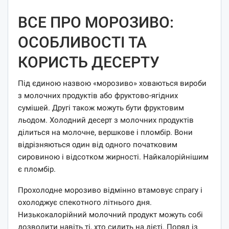
ВСЕ ПРО МОРОЗИВО:
ОСОБЛИВОСТІ ТА
КОРИСТЬ ДЕСЕРТУ
Під єдиною назвою «морозиво» ховаються вироби
з молочних продуктів або фруктово-ягідних
сумішей. Другі також можуть бути фруктовим
льодом. Холодний десерт з молочних продуктів
ділиться на молочне, вершкове і пломбір. Вони
відрізняються один від одного початковим
сировиною і відсотком жирності. Найкалорійнішим
є пломбір.
Прохолодне морозиво відмінно втамовує спрагу і
охолоджує спекотного літнього дня.
Низькокалорійний молочний продукт можуть собі
дозволити навіть ті, хто сидить на дієті. Поряд із