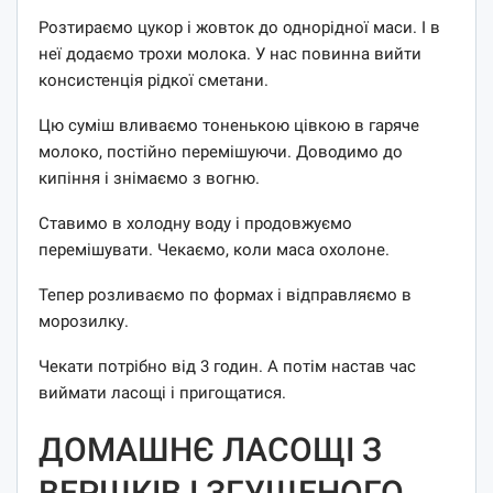
Розтираємо цукор і жовток до однорідної маси. І в
неї додаємо трохи молока. У нас повинна вийти
консистенція рідкої сметани.
Цю суміш вливаємо тоненькою цівкою в гаряче
молоко, постійно перемішуючи. Доводимо до
кипіння і знімаємо з вогню.
Ставимо в холодну воду і продовжуємо
перемішувати. Чекаємо, коли маса охолоне.
Тепер розливаємо по формах і відправляємо в
морозилку.
Чекати потрібно від 3 годин. А потім настав час
виймати ласощі і пригощатися.
ДОМАШНЄ ЛАСОЩІ З
ВЕРШКІВ І ЗГУЩЕНОГО