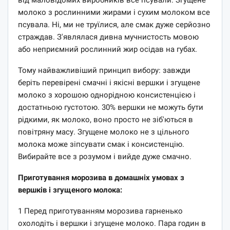
від маловідомих виробників все псували. Згущене
молоко з рослинними жирами і сухим молоком все
псувала. Ні, ми не труїлися, але смак дуже серйозно
страждав. З'являлася дивна мучнистость мовою
або неприємний рослинний жир осідав на губах.
Тому найважливіший принцип вибору: завжди
беріть перевірені смачні і якісні вершки і згущене
молоко з хорошою однорідною консистенцією і
достатньою густотою. 30% вершки не можуть бути
рідкими, як молоко, воно просто не зіб'ються в
повітряну масу. Згущене молоко не з цільного
молока може зіпсувати смак і консистенцію.
Вибирайте все з розумом і вийде дуже смачно.
Приготування морозива в домашніх умовах з
вершків і згущеного молока:
1 Перед приготуванням морозива гарненько
охолодіть і вершки і згущене молоко. Пара годин в