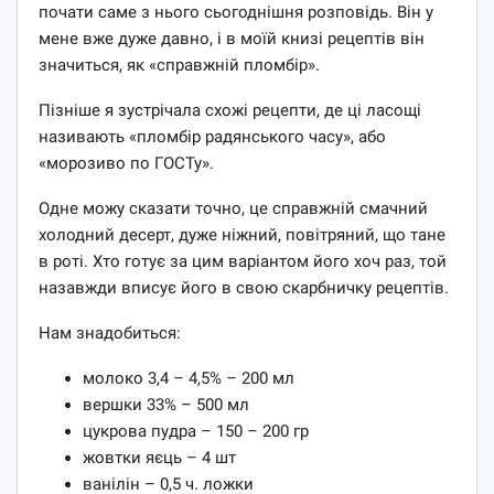
почати саме з нього сьогоднішня розповідь. Він у
мене вже дуже давно, і в моїй книзі рецептів він
значиться, як «справжній пломбір».
Пізніше я зустрічала схожі рецепти, де ці ласощі
називають «пломбір радянського часу», або
«морозиво по ГОСТу».
Одне можу сказати точно, це справжній смачний
холодний десерт, дуже ніжний, повітряний, що тане
в роті. Хто готує за цим варіантом його хоч раз, той
назавжди вписує його в свою скарбничку рецептів.
Нам знадобиться:
молоко 3,4 – 4,5% – 200 мл
вершки 33% – 500 мл
цукрова пудра – 150 – 200 гр
жовтки яєць – 4 шт
ванілін – 0,5 ч. ложки