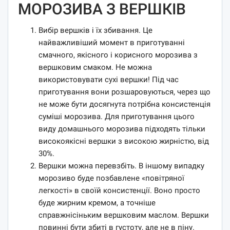
МОРОЗИВА З ВЕРШКІВ
Вибір вершків і їх збивання. Це
найважливіший момент в приготуванні
смачного, якісного і корисного морозива з
вершковим смаком. Не можна
використовувати сухі вершки! Під час
приготування вони розшаровуються, через що
не може бути досягнута потрібна консистенція
суміші морозива. Для приготування цього
виду домашнього морозива підходять тільки
високоякісні вершки з високою жирністю, від
30%.
Вершки можна перевзбіть. В іншому випадку
морозиво буде позбавлене «повітряної
легкості» в своїй консистенції. Воно просто
буде жирним кремом, а точніше
справжнісіньким вершковим маслом. Вершки
повинні бути збиті в густоту, але не в піну.