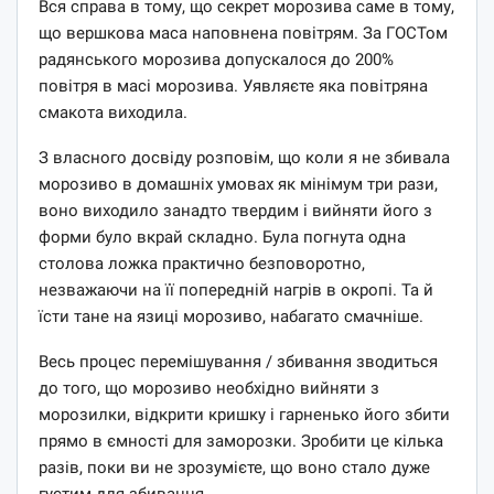
Вся справа в тому, що секрет морозива саме в тому,
що вершкова маса наповнена повітрям. За ГОСТом
радянського морозива допускалося до 200%
повітря в масі морозива. Уявляєте яка повітряна
смакота виходила.
З власного досвіду розповім, що коли я не збивала
морозиво в домашніх умовах як мінімум три рази,
воно виходило занадто твердим і вийняти його з
форми було вкрай складно. Була погнута одна
столова ложка практично безповоротно,
незважаючи на її попередній нагрів в окропі. Та й
їсти тане на язиці морозиво, набагато смачніше.
Весь процес перемішування / збивання зводиться
до того, що морозиво необхідно вийняти з
морозилки, відкрити кришку і гарненько його збити
прямо в ємності для заморозки. Зробити це кілька
разів, поки ви не зрозумієте, що воно стало дуже
густим для збивання.