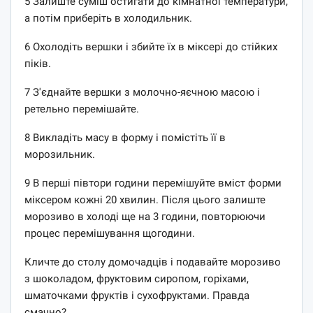
5 Залиште суміш остигати до кімнатної температури,
а потім приберіть в холодильник.
6 Охолодіть вершки і збийте їх в міксері до стійких
піків.
7 З'єднайте вершки з молочно-яєчною масою і
ретельно перемішайте.
8 Викладіть масу в форму і помістіть її в
морозильник.
9 В перші півтори години перемішуйте вміст форми
міксером кожні 20 хвилин. Після цього залиште
морозиво в холоді ще на 3 години, повторюючи
процес перемішування щогодини.
Кличте до столу домочадців і подавайте морозиво
з шоколадом, фруктовим сиропом, горіхами,
шматочками фруктів і сухофруктами. Правда
смачно?