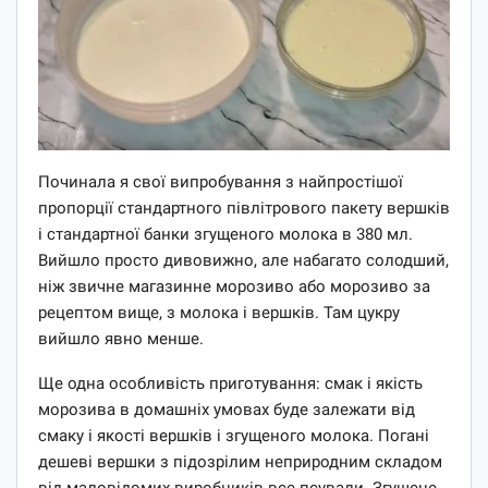
Починала я свої випробування з найпростішої
пропорції стандартного півлітрового пакету вершків
і стандартної банки згущеного молока в 380 мл.
Вийшло просто дивовижно, але набагато солодший,
ніж звичне магазинне морозиво або морозиво за
рецептом вище, з молока і вершків. Там цукру
вийшло явно менше.
Ще одна особливість приготування: смак і якість
морозива в домашніх умовах буде залежати від
смаку і якості вершків і згущеного молока. Погані
дешеві вершки з підозрілим неприродним складом