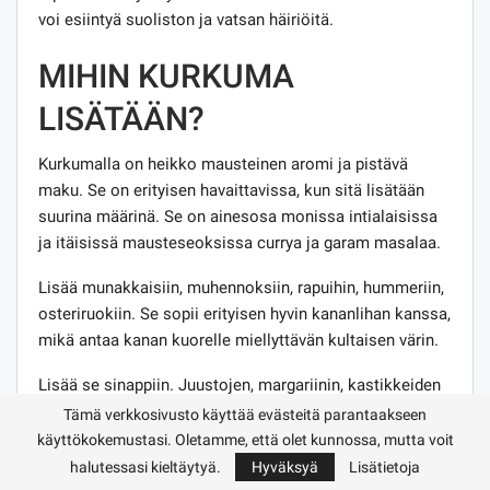
voi esiintyä suoliston ja vatsan häiriöitä.
MIHIN KURKUMA
LISÄTÄÄN?
Kurkumalla on heikko mausteinen aromi ja pistävä
maku. Se on erityisen havaittavissa, kun sitä lisätään
suurina määrinä. Se on ainesosa monissa intialaisissa
ja itäisissä mausteseoksissa currya ja garam masalaa.
Lisää munakkaisiin, muhennoksiin, rapuihin, hummeriin,
osteriruokiin. Se sopii erityisen hyvin kananlihan kanssa,
mikä antaa kanan kuorelle miellyttävän kultaisen värin.
Lisää se sinappiin. Juustojen, margariinin, kastikkeiden
väritys.
Tämä verkkosivusto käyttää evästeitä parantaakseen
käyttökokemustasi. Oletamme, että olet kunnossa, mutta voit
MITÄ KURKUMAA
halutessasi kieltäytyä.
Hyväksyä
Lisätietoja