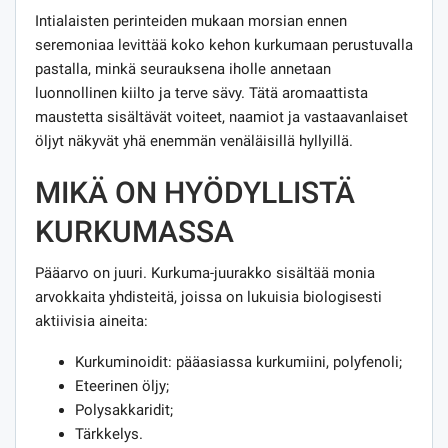
Intialaisten perinteiden mukaan morsian ennen
seremoniaa levittää koko kehon kurkumaan perustuvalla
pastalla, minkä seurauksena iholle annetaan
luonnollinen kiilto ja terve sävy. Tätä aromaattista
maustetta sisältävät voiteet, naamiot ja vastaavanlaiset
öljyt näkyvät yhä enemmän venäläisillä hyllyillä.
MIKÄ ON HYÖDYLLISTÄ
KURKUMASSA
Pääarvo on juuri. Kurkuma-juurakko sisältää monia
arvokkaita yhdisteitä, joissa on lukuisia biologisesti
aktiivisia aineita:
Kurkuminoidit: pääasiassa kurkumiini, polyfenoli;
Eteerinen öljy;
Polysakkaridit;
Tärkkelys.