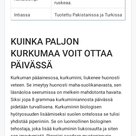
ruskeaa.
Intiassa
Tuotettu Pakistanissa ja Turkissa
KUINKA PALJON
KURKUMAA VOIT OTTAA
PÄIVÄSSÄ
Kurkuman pääainesosa, kurkumiini, liukenee huonosti
veteen. Se imeytyy huonosti maha-suolikanavasta, sen
läsnäoloa seerumissa on melkein mahdotonta havaita.
Siksi jopa 8 grammaa kurkumiiniannosta päivässä
pidetään turvallisena. Kurkumiinin biologisen
hyötyosuuden lisäämiseksi suolen ontelossa se tulisi
yhdistää piperiiniin. Se on luonnollinen biologinen
tehostaja, joka lisää kurkumiinin liukoisuutta ja siten
sen imeytymistä. Piperiini saadaan mustapippurin