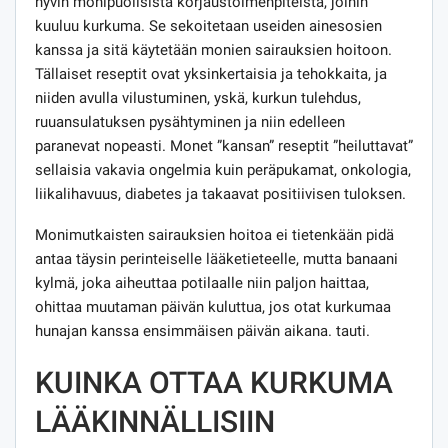
hyvin monipuolisista korjaustoimenpiteistä, joihin
kuuluu kurkuma. Se sekoitetaan useiden ainesosien
kanssa ja sitä käytetään monien sairauksien hoitoon.
Tällaiset reseptit ovat yksinkertaisia ​​ja tehokkaita, ja
niiden avulla vilustuminen, yskä, kurkun tulehdus,
ruuansulatuksen pysähtyminen ja niin edelleen
paranevat nopeasti. Monet ”kansan” reseptit ”heiluttavat”
sellaisia ​​vakavia ongelmia kuin peräpukamat, onkologia,
liikalihavuus, diabetes ja takaavat positiivisen tuloksen.
Monimutkaisten sairauksien hoitoa ei tietenkään pidä
antaa täysin perinteiselle lääketieteelle, mutta banaani
kylmä, joka aiheuttaa potilaalle niin paljon haittaa,
ohittaa muutaman päivän kuluttua, jos otat kurkumaa
hunajan kanssa ensimmäisen päivän aikana. tauti.
KUINKA OTTAA KURKUMA
LÄÄKINNÄLLISIIN