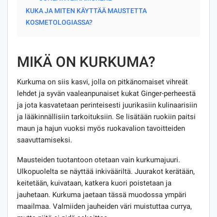
KUKA JA MITEN KÄYTTÄÄ MAUSTETTA
KOSMETOLOGIASSA?
MIKÄ ON KURKUMA?
Kurkuma on siis kasvi, jolla on pitkänomaiset vihreät
lehdet ja syvän vaaleanpunaiset kukat Ginger-perheestä
ja jota kasvatetaan perinteisesti juurikasiin kulinaarisiin
ja lääkinnällisiin tarkoituksiin. Se lisätään ruokiin paitsi
maun ja hajun vuoksi myös ruokavalion tavoitteiden
saavuttamiseksi.
Mausteiden tuotantoon otetaan vain kurkumajuuri.
Ulkopuolelta se näyttää inkivääriltä. Juurakot kerätään,
keitetään, kuivataan, katkera kuori poistetaan ja
jauhetaan. Kurkuma jaetaan tässä muodossa ympäri
maailmaa. Valmiiden jauheiden väri muistuttaa currya,