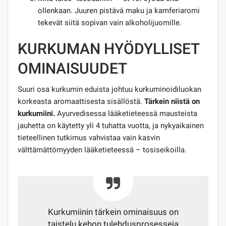
ollenkaan. Juuren pistävä maku ja kamferiaromi
tekevät siitä sopivan vain alkoholijuomille.
KURKUMAN HYÖDYLLISET
OMINAISUUDET
Suuri osa kurkumin eduista johtuu kurkuminoidiluokan
korkeasta aromaattisesta sisällöstä.
Tärkein niistä on
kurkumiini.
Ayurvedisessa lääketieteessä mausteista
jauhetta on käytetty yli 4 tuhatta vuotta, ja nykyaikainen
tieteellinen tutkimus vahvistaa vain kasvin
välttämättömyyden lääketieteessä – tosiseikoilla.
Kurkumiinin tärkein ominaisuus on
taistelu kehon tulehdusprosesseja