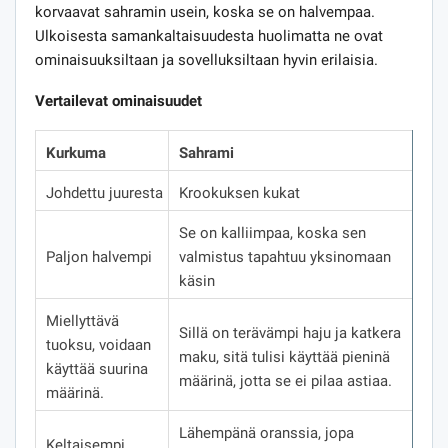
korvaavat sahramin usein, koska se on halvempaa.
Ulkoisesta samankaltaisuudesta huolimatta ne ovat
ominaisuuksiltaan ja sovelluksiltaan hyvin erilaisia.
Vertailevat ominaisuudet
Kurkuma
Sahrami
Johdettu juuresta
Krookuksen kukat
Se on kalliimpaa, koska sen
Paljon halvempi
valmistus tapahtuu yksinomaan
käsin
Miellyttävä
Sillä on terävämpi haju ja katkera
tuoksu, voidaan
maku, sitä tulisi käyttää pieninä
käyttää suurina
määrinä, jotta se ei pilaa astiaa.
määrinä.
Lähempänä oranssia, jopa
Keltaisempi