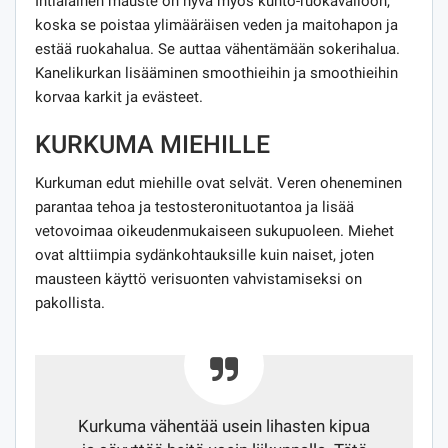
Intialainen mauste on hyvä myös kunto-ruokavalioon,
koska se poistaa ylimääräisen veden ja maitohapon ja
estää ruokahalua. Se auttaa vähentämään sokerihalua.
Kanelikurkan lisääminen smoothieihin ja smoothieihin
korvaa karkit ja evästeet.
KURKUMA MIEHILLE
Kurkuman edut miehille ovat selvät. Veren oheneminen
parantaa tehoa ja testosteronituotantoa ja lisää
vetovoimaa oikeudenmukaiseen sukupuoleen. Miehet
ovat alttiimpia sydänkohtauksille kuin naiset, joten
mausteen käyttö verisuonten vahvistamiseksi on
pakollista.
Kurkuma vähentää usein lihasten kipua