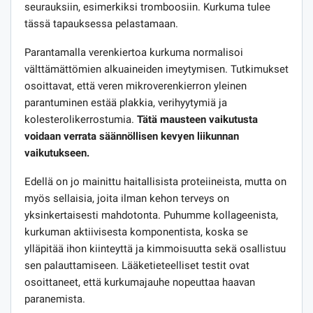
seurauksiin, esimerkiksi tromboosiin. Kurkuma tulee
tässä tapauksessa pelastamaan.
Parantamalla verenkiertoa kurkuma normalisoi
välttämättömien alkuaineiden imeytymisen. Tutkimukset
osoittavat, että veren mikroverenkierron yleinen
parantuminen estää plakkia, verihyytymiä ja
kolesterolikerrostumia.
Tätä mausteen vaikutusta
voidaan verrata säännöllisen kevyen liikunnan
vaikutukseen.
Edellä on jo mainittu haitallisista proteiineista, mutta on
myös sellaisia, joita ilman kehon terveys on
yksinkertaisesti mahdotonta. Puhumme kollageenista,
kurkuman aktiivisesta komponentista, koska se
ylläpitää ihon kiinteyttä ja kimmoisuutta sekä osallistuu
sen palauttamiseen. Lääketieteelliset testit ovat
osoittaneet, että kurkumajauhe nopeuttaa haavan
paranemista.