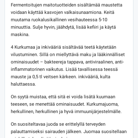
Fermentoitujen maitotuotteiden sisältämää maustetta
voidaan käyttää kasvojen valkaisunaamiona. Keitä
muutama ruokalusikallinen vesihauteessa 5-10
minuuttia. Sulje hyvin, jäähdytä, lisää kefiiri ja käytä
maskina.
4 Kurkumaa ja inkivääriä sisältävää teetä käytetään
vilustuminen. Sillä on miellyttävä maku ja lääkinnälliset
ominaisuudet – bakteereja tappava, antiviraalinen, anti-
inflammatorinen vaikutus. Lisää tavallisessa teessä
mauste ja 0,5 tl veitsen kärkeen. inkivääriä, kulta
haluttaessa.
On syytä muistaa, että sitä ei voida lisätä kuumaan
teeseen, se menettää ominaisuudet. Kurkumajuoma,
herkullinen, herkullinen ja hyvä immuunijärjestelmälle.
On suositeltavaa juoda se erittelyllä terveyden
palauttamiseksi sairauden jälkeen. Juomaa suositellaan