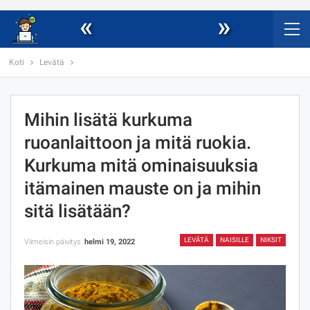
«
»
Koti
Levätä
Mihin lisätä kurkuma
ruoanlaittoon ja mitä ruokia.
Kurkuma mitä ominaisuuksia
itämainen mauste on ja mihin
sitä lisätään?
LEVÄTÄ
NAISILLE
NIKSIT
Viimeisin päivitys
helmi 19, 2022