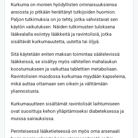
Kurkuma on monien hyödyllisten ominaisuuksiensa
ansiosta jo pitkään herättänyt tutkijoiden huomion.
Paljon tutkimuksia on jo tehty, jotka vahvistavat sen
käytön vaikutuksen. Näiden tutkimusten tuloksena
lääkealalla esiintyy lääkkeitä ja ravintolisiä, jotka
sisältävät kurkumauutetta, uutetta tai öljyä.
Sitä käytetään eniten maksan toimintaa säätelevissä
lääkkeissä, se sisältyy myös vähitellen mahalaukun
koostumukseen ja vaikuttaa tablettien metaboliaan.
Ravintolisien muodossa kurkumaa myydään kapseleina,
mikä auttaa ottamaan sen oikein ja välttämään
yliannostusta.
Kurkumauutteen sisältämät ravintolisät laihtumiseen
ovat suosittuja kehon ylläpitämiseksi diabeteksessa ja
muissa sairauksissa.
Perinteisessä lääketieteessä on myös oma arsenaali