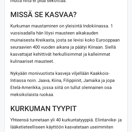
mutta niitä ei pidä sekoittaa.
MISSÄ SE KASVAA?
Kurkuman maustaminen on yleisintä Indokiinassa. 1
vuosisadalla hän löysi mausteen aikakauden
muinaisesta Kreikasta, josta se levisi koko Eurooppaan
seuraavien 400 vuoden aikana ja päätyi Kiinaan. Siellä
kasvattajat kehittivät herkullisimmat ja kalleimmat
kulinaariset mausteet.
Nykyään monivuotista kasveja viljellään Kaakkois-
Intiassa noin. Jaava, Kiina, Filippiinit, Jamaika ja jopa
Etelä-Amerikka, jossa siitä on tullut olennainen osa
meksikolaista ruokaa.
KURKUMAN TYYPIT
Yhteensä tunnetaan yli 40 kurkuntatyyppiä. Elintarvike- ja
lääketieteelliseen käyttöön kasvatetaan useimmiten