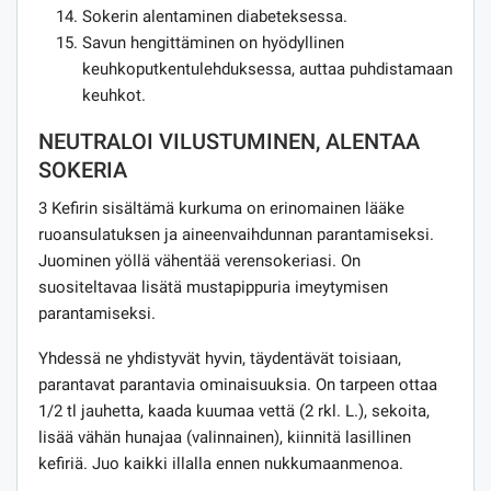
Sokerin alentaminen diabeteksessa.
Savun hengittäminen on hyödyllinen
keuhkoputkentulehduksessa, auttaa puhdistamaan
keuhkot.
NEUTRALOI VILUSTUMINEN, ALENTAA
SOKERIA
3 Kefirin sisältämä kurkuma on erinomainen lääke
ruoansulatuksen ja aineenvaihdunnan parantamiseksi.
Juominen yöllä vähentää verensokeriasi. On
suositeltavaa lisätä mustapippuria imeytymisen
parantamiseksi.
Yhdessä ne yhdistyvät hyvin, täydentävät toisiaan,
parantavat parantavia ominaisuuksia. On tarpeen ottaa
1/2 tl jauhetta, kaada kuumaa vettä (2 rkl. L.), sekoita,
lisää vähän hunajaa (valinnainen), kiinnitä lasillinen
kefiriä. Juo kaikki illalla ennen nukkumaanmenoa.