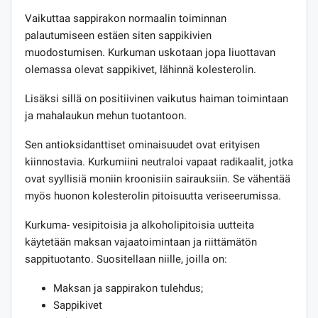
Vaikuttaa sappirakon normaalin toiminnan
palautumiseen estäen siten sappikivien
muodostumisen. Kurkuman uskotaan jopa liuottavan
olemassa olevat sappikivet, lähinnä kolesterolin.
Lisäksi sillä on positiivinen vaikutus haiman toimintaan
ja mahalaukun mehun tuotantoon.
Sen antioksidanttiset ominaisuudet ovat erityisen
kiinnostavia. Kurkumiini neutraloi vapaat radikaalit, jotka
ovat syyllisiä moniin kroonisiin sairauksiin. Se vähentää
myös huonon kolesterolin pitoisuutta veriseerumissa.
Kurkuma- vesipitoisia ja alkoholipitoisia uutteita
käytetään maksan vajaatoimintaan ja riittämätön
sappituotanto. Suositellaan niille, joilla on:
Maksan ja sappirakon tulehdus;
Sappikivet