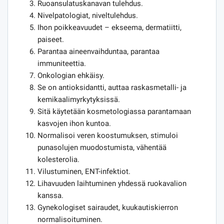
Ruoansulatuskanavan tulehdus.
Nivelpatologiat, niveltulehdus.
Ihon poikkeavuudet – ekseema, dermatiitti,
paiseet.
Parantaa aineenvaihduntaa, parantaa
immuniteettia.
Onkologian ehkäisy.
Se on antioksidantti, auttaa raskasmetalli- ja
kemikaalimyrkytyksissä.
Sitä käytetään kosmetologiassa parantamaan
kasvojen ihon kuntoa.
Normalisoi veren koostumuksen, stimuloi
punasolujen muodostumista, vähentää
kolesterolia.
Vilustuminen, ENT-infektiot.
Lihavuuden laihtuminen yhdessä ruokavalion
kanssa.
Gynekologiset sairaudet, kuukautiskierron
normalisoituminen.