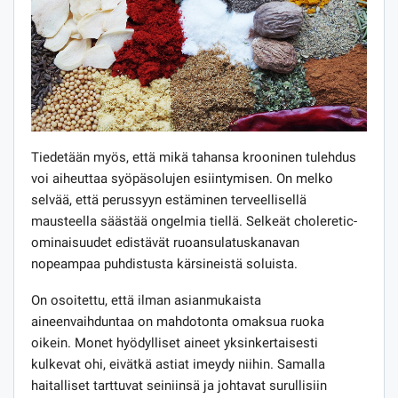
Tiedetään myös, että mikä tahansa krooninen tulehdus
voi aiheuttaa syöpäsolujen esiintymisen. On melko
selvää, että perussyyn estäminen terveellisellä
mausteella säästää ongelmia tiellä. Selkeät choleretic-
ominaisuudet edistävät ruoansulatuskanavan
nopeampaa puhdistusta kärsineistä soluista.
On osoitettu, että ilman asianmukaista
aineenvaihduntaa on mahdotonta omaksua ruoka
oikein. Monet hyödylliset aineet yksinkertaisesti
kulkevat ohi, eivätkä astiat imeydy niihin. Samalla
haitalliset tarttuvat seiniinsä ja johtavat surullisiin