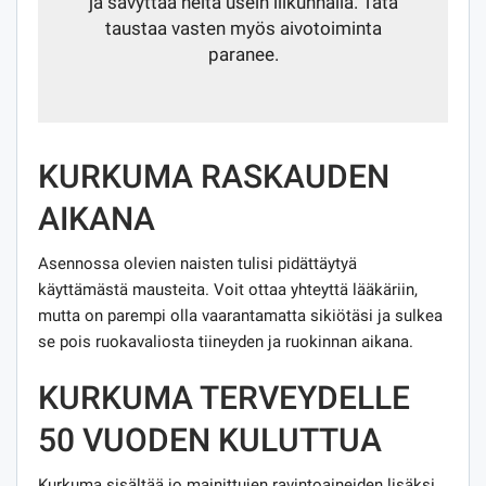
ja sävyttää heitä usein liikunnalla. Tätä
taustaa vasten myös aivotoiminta
paranee.
KURKUMA RASKAUDEN
AIKANA
Asennossa olevien naisten tulisi pidättäytyä
käyttämästä mausteita. Voit ottaa yhteyttä lääkäriin,
mutta on parempi olla vaarantamatta sikiötäsi ja sulkea
se pois ruokavaliosta tiineyden ja ruokinnan aikana.
KURKUMA TERVEYDELLE
50 VUODEN KULUTTUA
Kurkuma sisältää jo mainittujen ravintoaineiden lisäksi