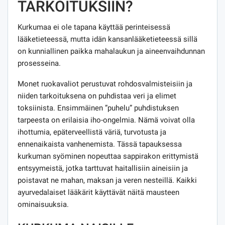
TARKOITUKSIIN?
Kurkumaa ei ole tapana käyttää perinteisessä
lääketieteessä, mutta idän kansanlääketieteessä sillä
on kunniallinen paikka mahalaukun ja aineenvaihdunnan
prosesseina.
Monet ruokavaliot perustuvat rohdosvalmisteisiin ja
niiden tarkoituksena on puhdistaa veri ja elimet
toksiinista. Ensimmäinen ”puhelu” puhdistuksen
tarpeesta on erilaisia ​​iho-ongelmia. Nämä voivat olla
ihottumia, epäterveellistä väriä, turvotusta ja
ennenaikaista vanhenemista. Tässä tapauksessa
kurkuman syöminen nopeuttaa sappirakon erittymistä
entsyymeistä, jotka tarttuvat haitallisiin aineisiin ja
poistavat ne mahan, maksan ja veren nesteillä. Kaikki
ayurvedalaiset lääkärit käyttävät näitä mausteen
ominaisuuksia.