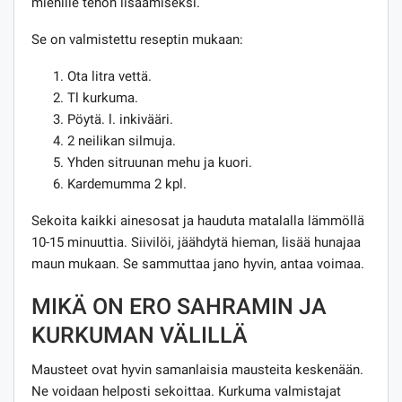
miehille tehon lisäämiseksi.
Se on valmistettu reseptin mukaan:
Ota litra vettä.
Tl kurkuma.
Pöytä. l. inkivääri.
2 neilikan silmuja.
Yhden sitruunan mehu ja kuori.
Kardemumma 2 kpl.
Sekoita kaikki ainesosat ja hauduta matalalla lämmöllä
10-15 minuuttia. Siivilöi, jäähdytä hieman, lisää hunajaa
maun mukaan. Se sammuttaa jano hyvin, antaa voimaa.
MIKÄ ON ERO SAHRAMIN JA
KURKUMAN VÄLILLÄ
Mausteet ovat hyvin samanlaisia ​​mausteita keskenään.
Ne voidaan helposti sekoittaa. Kurkuma valmistajat