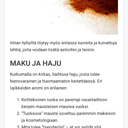
Intian hyllyiltä löytyy myös erilaisia ​​tuoreita ja kuivattuja
lehtiä, joita voidaan lisätä astioihin ja teisiin.
MAKU JA HAJU
Kurkumalla on kirkas, haihtuva haju, josta tulee
hienovarainen ja huomaamaton keitettäessä. Eri
lajikkeiden aromi on erilainen:
Kotitekoinen ruoka on parempi ruoanlaittoon
kevyen mausteisen maunsa vuoksi.
”Tuoksuva” mauste soveltuu paremmin makeisiin
ja kosmetologiaan.
Mitä tulee ”tseodariiin” – et voi syödä sitä