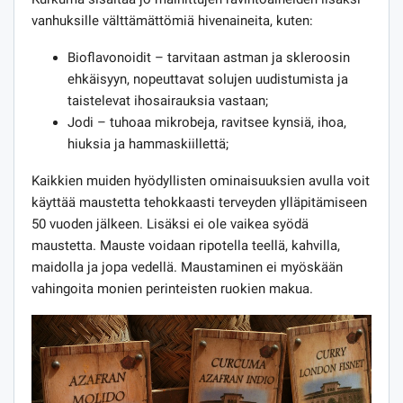
vanhuksille välttämättömiä hivenaineita, kuten:
Bioflavonoidit – tarvitaan astman ja skleroosin
ehkäisyyn, nopeuttavat solujen uudistumista ja
taistelevat ihosairauksia vastaan;
Jodi – tuhoaa mikrobeja, ravitsee kynsiä, ihoa,
hiuksia ja hammaskiillettä;
Kaikkien muiden hyödyllisten ominaisuuksien avulla voit
käyttää maustetta tehokkaasti terveyden ylläpitämiseen
50 vuoden jälkeen. Lisäksi ei ole vaikea syödä
maustetta. Mauste voidaan ripotella teellä, kahvilla,
maidolla ja jopa vedellä. Maustaminen ei myöskään
vahingoita monien perinteisten ruokien makua.