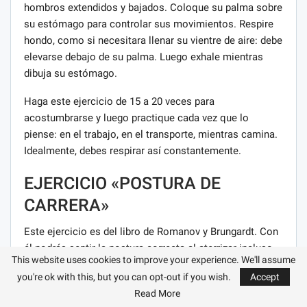
hombros extendidos y bajados. Coloque su palma sobre
su estómago para controlar sus movimientos. Respire
hondo, como si necesitara llenar su vientre de aire: debe
elevarse debajo de su palma. Luego exhale mientras
dibuja su estómago.
Haga este ejercicio de 15 a 20 veces para
acostumbrarse y luego practique cada vez que lo
piense: en el trabajo, en el transporte, mientras camina.
Idealmente, debes respirar así constantemente.
EJERCICIO «POSTURA DE
CARRERA»
Este ejercicio es del libro de Romanov y Brungardt. Con
él podrás sentir la postura correcta al aterrizar incluso
This website uses cookies to improve your experience. We'll assume
antes de entrar en pista.
you're ok with this, but you can opt-out if you wish.
Accept
Quítese los zapatos, párese derecho y transfiera su peso
Read More