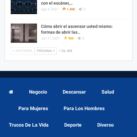
con el escáner,…
Ago 4, 2021
1.400
0
Cómo abrir el ascensor usted mismo:
formas de abrir las…
Jun 11, 2021
966
0
ANTERIOR
PRÓXIMA
1 De 408
Negocio
Descansar
Salud
Para Mujeres
Para Los Hombres
Trucos De La Vida
Deporte
Diverso