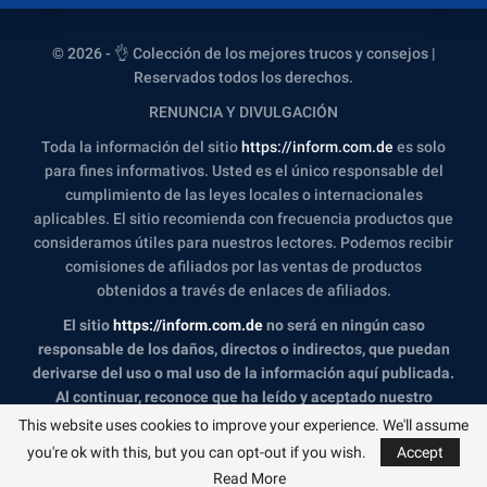
© 2026 - 👌 Colección de los mejores trucos y consejos |
Reservados todos los derechos.
RENUNCIA Y DIVULGACIÓN
Toda la información del sitio
https://inform.com.de
es solo
para fines informativos. Usted es el único responsable del
cumplimiento de las leyes locales o internacionales
aplicables. El sitio recomienda con frecuencia productos que
consideramos útiles para nuestros lectores. Podemos recibir
comisiones de afiliados por las ventas de productos
obtenidos a través de enlaces de afiliados.
El sitio
https://inform.com.de
no será en ningún caso
responsable de los daños, directos o indirectos, que puedan
derivarse del uso o mal uso de la información aquí publicada.
Al continuar, reconoce que ha leído y aceptado nuestro
descargo de responsabilidad
completo y nuestra
Política de
This website uses cookies to improve your experience. We'll assume
privacidad
.
you're ok with this, but you can opt-out if you wish.
Accept
Read More