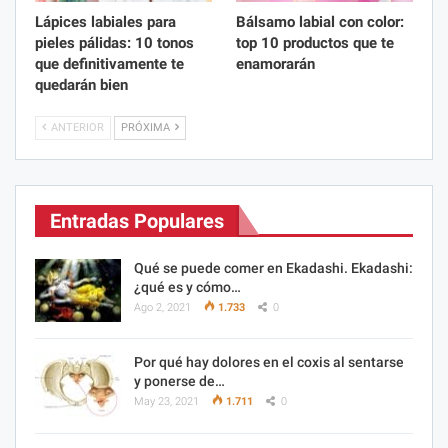
Lápices labiales para
Bálsamo labial con color:
pieles pálidas: 10 tonos
top 10 productos que te
que definitivamente te
enamorarán
quedarán bien
ANTERIOR
PRÓXIMA
Entradas Populares
Qué se puede comer en Ekadashi. Ekadashi:
¿qué es y cómo…
Ago 2, 2021
1.733
0
Por qué hay dolores en el coxis al sentarse
y ponerse de…
May 23, 2021
1.711
0