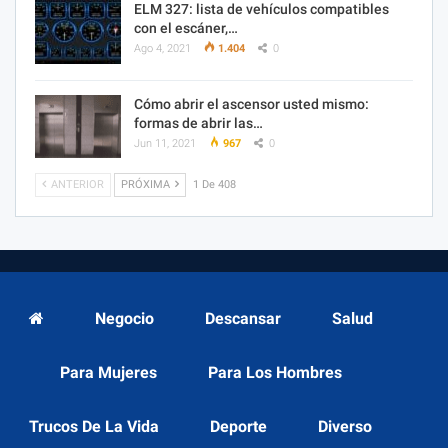
ELM 327: lista de vehículos compatibles
con el escáner,…
Ago 4, 2021
1.404
0
Cómo abrir el ascensor usted mismo:
formas de abrir las…
Jun 11, 2021
967
0
ANTERIOR
PRÓXIMA
1 De 408
Negocio
Descansar
Salud
Para Mujeres
Para Los Hombres
Trucos De La Vida
Deporte
Diverso