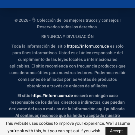
© 2026 - 👌 Colección de los mejores trucos y consejos |
Reservados todos los derechos.
RENUNCIA Y DIVULGACIÓN
Toda la información del sitio
https://inform.com.de
es solo
para fines informativos. Usted es el único responsable del
cumplimiento de las leyes locales o internacionales
aplicables. El sitio recomienda con frecuencia productos que
consideramos útiles para nuestros lectores. Podemos recibir
comisiones de afiliados por las ventas de productos
obtenidos a través de enlaces de afiliados.
El sitio
https://inform.com.de
no será en ningún caso
responsable de los daños, directos o indirectos, que puedan
derivarse del uso o mal uso de la información aquí publicada.
Al continuar, reconoce que ha leído y aceptado nuestro
descargo de responsabilidad
completo y nuestra
Política de
This website uses cookies to improve your experience. We'll assume
privacidad
.
you're ok with this, but you can opt-out if you wish.
Accept