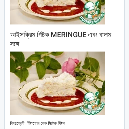
আইসক্রিম পিষ্টক MERINGUE এবং বাদাম
সঙ্গে
বিষয়শ্রেণী: মিষ্টান্নের কেক মিষ্টেরু পিষ্টক