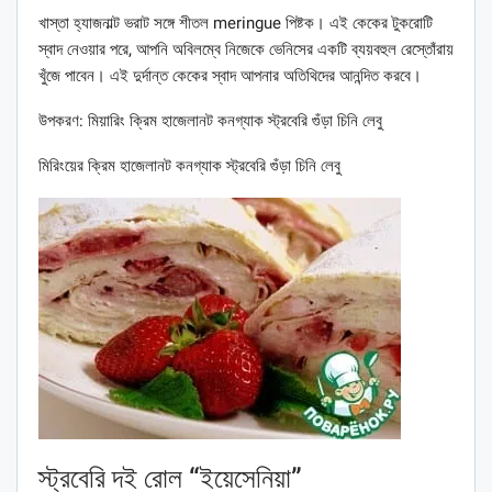
খাস্তা হ্যাজনাল্ট ভরাট সঙ্গে শীতল meringue পিষ্টক। এই কেকের টুকরোটি
স্বাদ নেওয়ার পরে, আপনি অবিলম্বে নিজেকে ভেনিসের একটি ব্যয়বহুল রেস্তোঁরায়
খুঁজে পাবেন। এই দুর্দান্ত কেকের স্বাদ আপনার অতিথিদের আনন্দিত করবে।
উপকরণ: মিয়ারিং ক্রিম হাজেলানট কনগ্যাক স্ট্রবেরি গুঁড়া চিনি লেবু
মিরিংয়ের ক্রিম হাজেলানট কনগ্যাক স্ট্রবেরি গুঁড়া চিনি লেবু
স্ট্রবেরি দই রোল “ইয়েসেনিয়া”