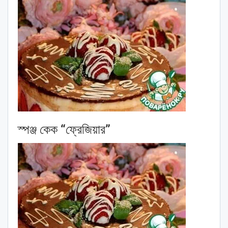
স্পঞ্জ কেক “ফ্রেজিয়ার”