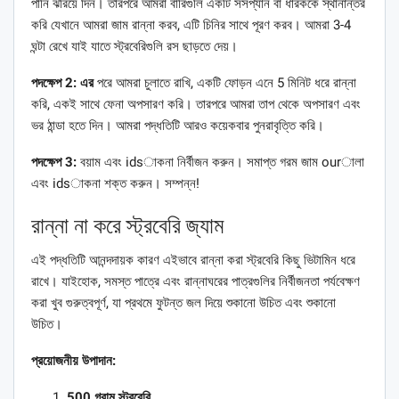
পানি ঝরিয়ে দিন। তারপরে আমরা বারিগুলি একটি সসপ্যান বা ধারককে স্থানান্তর
করি যেখানে আমরা জাম রান্না করব, এটি চিনির সাথে পূরণ করব। আমরা 3-4
ঘন্টা রেখে যাই যাতে স্ট্রবেরিগুলি রস ছাড়তে দেয়।
পদক্ষেপ 2: এর
পরে আমরা চুলাতে রাখি, একটি ফোড়ন এনে 5 মিনিট ধরে রান্না
করি, একই সাথে ফেনা অপসারণ করি। তারপরে আমরা তাপ থেকে অপসারণ এবং
ভর ঠান্ডা হতে দিন। আমরা পদ্ধতিটি আরও কয়েকবার পুনরাবৃত্তি করি।
পদক্ষেপ 3:
বয়াম এবং idsাকনা নির্বীজন করুন। সমাপ্ত গরম জাম ourালা
এবং idsাকনা শক্ত করুন। সম্পন্ন!
রান্না না করে স্ট্রবেরি জ্যাম
এই পদ্ধতিটি আনন্দদায়ক কারণ এইভাবে রান্না করা স্ট্রবেরি কিছু ভিটামিন ধরে
রাখে। যাইহোক, সমস্ত পাত্রে এবং রান্নাঘরের পাত্রগুলির নির্বীজনতা পর্যবেক্ষণ
করা খুব গুরুত্বপূর্ণ, যা প্রথমে ফুটন্ত জল দিয়ে শুকানো উচিত এবং শুকানো
উচিত।
প্রয়োজনীয় উপাদান:
500 গ্রাম স্ট্রবেরি