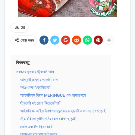
29
শেয়ার করুন
বিষয়বস্তু
সবচেয়ে সুস্বাদু স্ট্রবেরি জাম
আধ ঘন্টা মধ্যে চমত্কার রোল
স্পঞ্জ কেক “ফ্রেজিয়ার”
আইসক্রিম পিষ্টক MERINGUE এবং বাদাম সঙ্গে
স্ট্রবেরি দই রোল “ইয়েসেনিয়া”
আইসক্রিম আইসক্রিম প্রস্তুতকারক ছাড়াই এবং নাড়ানো ছাড়াই
স্ট্রবেরি সহ কুটির পনির কেক বেকিং ছাড়াই …
জেলি এবং টক ক্রিম মিষ্টি
আগর-আগরে স্ট্রবেরি জ্যাম