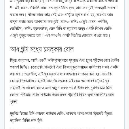
এটি তৃতীয় বছরের জন্য ঘূর্ণায়মান করছি, জানুয়ারী পর্যন্ত একটিও থাকতে পারে না
!!! এই জামে বেরিগুলি তাজা মত স্বাদ নিতে হবে, তারা অবশ্যই বেসমেন্টে সংরক্ষণ
করতে হবে। যাঁদের কাছে ভাঁড় নেই এবং বাড়িতে জ্যাম রাখা হয়, তারপরে জাম
রান্না করার সময় আপনাকে অবশ্যই কোনও জেলিং এজেন্ট যেমন পেকটিন,
জেলিটিন, জেলিং ফ্রুকটোজ, জেল চিনি বা জ্যামের জন্য একটি বিশেষ জেলিং
এজেন্ট যুক্ত করতে হবে। এই সবগুলি একটি নিয়মিত দোকানে পাওয়া যায়।
আধ ঘন্টা মধ্যে চমত্কার রোল
প্রিয় রান্নাঘর, আমি একটি অবিশ্বাস্যভাবে সুস্বাদু এবং সুন্দর গ্রীষ্মের রোল তৈরির
পরামর্শ দিচ্ছি। চকোলেট, স্ট্রবেরি এবং ক্রিমযুক্ত স্বাদের সংমিশ্রণ সর্বদা একটি
জয়-জয়। তদ্ব্যতীত, এটি খুব দ্রুত এবং সহজভাবে সম্পন্ন করা হয়, এমনকি
কোনও শিক্ষানবিস সহজেই তার প্রিয়জনকে এইরকম অসাধারণ সৌন্দর্যে খুব
সহজেই মোকাবেলা করতে এবং আনন্দ করতে পারে! উপকরণ: মুরগির ডিম চিনি
কোকো পাউডার বেকিং পাউডার গমের ময়দা স্ট্রবেরি ক্রিম ভ্যানিলা চিনির জাম
পুদিনা
মুরগির ডিমের চিনি কোকো পাউডার বেকিং পাউডার গমের ময়দা স্ট্রবেরি ক্রিম
ভ্যানিলা চিনির জাম মিন্ট