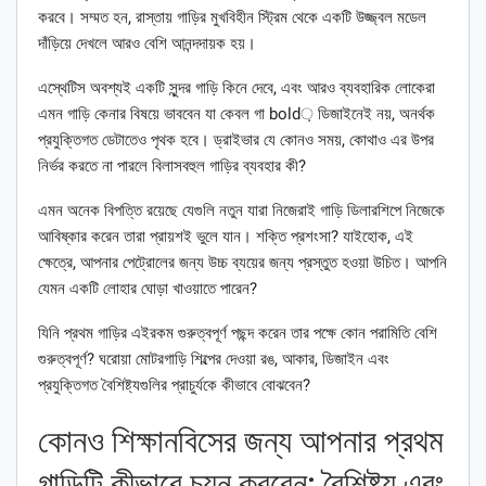
করবে। সম্মত হন, রাস্তায় গাড়ির মুখবিহীন স্ট্রিম থেকে একটি উজ্জ্বল মডেল
দাঁড়িয়ে দেখলে আরও বেশি আনন্দদায়ক হয়।
এস্থেটিস অবশ্যই একটি সুন্দর গাড়ি কিনে দেবে, এবং আরও ব্যবহারিক লোকেরা
এমন গাড়ি কেনার বিষয়ে ভাববেন যা কেবল গা bold় ডিজাইনেই নয়, অনর্থক
প্রযুক্তিগত ডেটাতেও পৃথক হবে। ড্রাইভার যে কোনও সময়, কোথাও এর উপর
নির্ভর করতে না পারলে বিলাসবহুল গাড়ির ব্যবহার কী?
এমন অনেক বিপত্তি রয়েছে যেগুলি নতুন যারা নিজেরাই গাড়ি ডিলারশিপে নিজেকে
আবিষ্কার করেন তারা প্রায়শই ভুলে যান। শক্তি প্রশংসা? যাইহোক, এই
ক্ষেত্রে, আপনার পেট্রোলের জন্য উচ্চ ব্যয়ের জন্য প্রস্তুত হওয়া উচিত। আপনি
যেমন একটি লোহার ঘোড়া খাওয়াতে পারেন?
যিনি প্রথম গাড়ির এইরকম গুরুত্বপূর্ণ পছন্দ করেন তার পক্ষে কোন পরামিতি বেশি
গুরুত্বপূর্ণ? ঘরোয়া মোটরগাড়ি শিল্পের দেওয়া রঙ, আকার, ডিজাইন এবং
প্রযুক্তিগত বৈশিষ্ট্যগুলির প্রাচুর্যকে কীভাবে বোঝবেন?
কোনও শিক্ষানবিসের জন্য আপনার প্রথম
গাড়িটি কীভাবে চয়ন করবেন: বৈশিষ্ট্য এবং