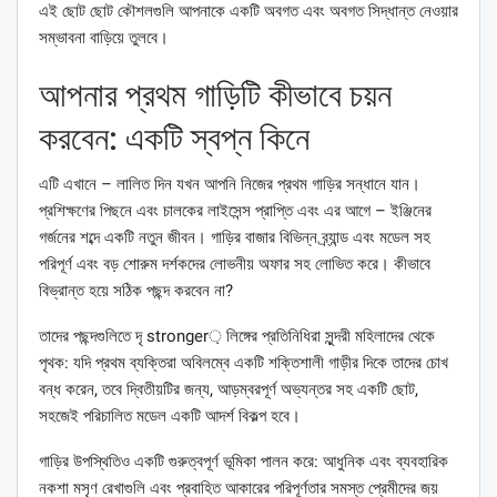
এই ছোট ছোট কৌশলগুলি আপনাকে একটি অবগত এবং অবগত সিদ্ধান্ত নেওয়ার
সম্ভাবনা বাড়িয়ে তুলবে।
আপনার প্রথম গাড়িটি কীভাবে চয়ন
করবেন: একটি স্বপ্ন কিনে
এটি এখানে – লালিত দিন যখন আপনি নিজের প্রথম গাড়ির সন্ধানে যান।
প্রশিক্ষণের পিছনে এবং চালকের লাইসেন্স প্রাপ্তি এবং এর আগে – ইঞ্জিনের
গর্জনের শব্দে একটি নতুন জীবন। গাড়ির বাজার বিভিন্ন ব্র্যান্ড এবং মডেল সহ
পরিপূর্ণ এবং বড় শোরুম দর্শকদের লোভনীয় অফার সহ লোভিত করে। কীভাবে
বিভ্রান্ত হয়ে সঠিক পছন্দ করবেন না?
তাদের পছন্দগুলিতে দৃ stronger় লিঙ্গের প্রতিনিধিরা সুন্দরী মহিলাদের থেকে
পৃথক: যদি প্রথম ব্যক্তিরা অবিলম্বে একটি শক্তিশালী গাড়ীর দিকে তাদের চোখ
বন্ধ করেন, তবে দ্বিতীয়টির জন্য, আড়ম্বরপূর্ণ অভ্যন্তর সহ একটি ছোট,
সহজেই পরিচালিত মডেল একটি আদর্শ বিকল্প হবে।
গাড়ির উপস্থিতিও একটি গুরুত্বপূর্ণ ভূমিকা পালন করে: আধুনিক এবং ব্যবহারিক
নকশা মসৃণ রেখাগুলি এবং প্রবাহিত আকারের পরিপূর্ণতার সমস্ত প্রেমীদের জয়