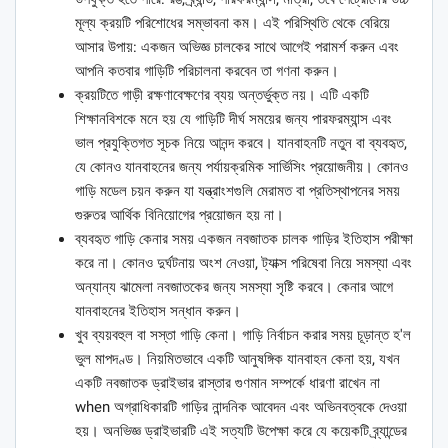
মূল্য ক্রয়টি পরিশোধের সম্ভাবনা কম। এই পরিস্থিতি থেকে বেরিয়ে
আসার উপায়: একজন অভিজ্ঞ চালকের সাথে আগেই পরামর্শ করুন এবং
আপনি কতবার গাড়িটি পরিচালনা করবেন তা গণনা করুন।
ক্রয়টিতে গাড়ী রক্ষণাবেক্ষণের ব্যয় অন্তর্ভুক্ত নয়। এটি একটি
শিক্ষানবিশকে মনে হয় যে গাড়িটি দীর্ঘ সময়ের জন্য পারফরম্যান্স এবং
ভাল প্রযুক্তিগত সূচক নিয়ে আনন্দ করবে। যানবাহনটি নতুন বা ব্যবহৃত,
যে কোনও যানবাহনের জন্য পর্যায়ক্রমিক সার্ভিসিং প্রয়োজনীয়। কোনও
গাড়ি মডেল চয়ন করুন যা যন্ত্রাংশগুলি মেরামত বা প্রতিস্থাপনের সময়
গুরুতর আর্থিক বিনিয়োগের প্রয়োজন হয় না।
ব্যবহৃত গাড়ি কেনার সময় একজন নবজাতক চালক গাড়ির ইতিহাস পরীক্ষা
করে না। কোনও দুর্ঘটনায় অংশ নেওয়া, ট্যাক্স পরিষেবা নিয়ে সমস্যা এবং
অন্যান্য ঝামেলা নবজাতকের জন্য সমস্যা সৃষ্টি করবে। কেনার আগে
যানবাহনের ইতিহাস সন্ধান করুন।
খুব ব্যয়বহুল বা সস্তা গাড়ি কেনা। গাড়ি নির্বাচন করার সময় চূড়ান্ত হ'ল
ভুল মাপদণ্ড। নিয়মিতভাবে একটি আনুষঙ্গিক যানবাহন কেনা হয়, যখন
একটি নবজাতক ড্রাইভার রাস্তার গুণমান সম্পর্কে ধারণা রাখেন না
when অগ্রাধিকারটি গাড়ির নান্দনিক আবেদন এবং অভিনবত্বকে দেওয়া
হয়। অনভিজ্ঞ ড্রাইভারটি এই সত্যটি উপেক্ষা করে যে কয়েকটি ব্র্যান্ডের