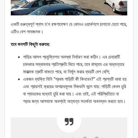
একটি গুরুত্বপূর্ণ প্লাস হ'ল রক্ষণাবেক্ষণ যে কোনও ওয়ার্কশপে চালানো যেতে পারে,
এটিও বেশ লাভজনক।
তবে কনসটি কিছুটা গুরুতর:
গাড়ির আসল প্রযুক্তিগত অবস্থা নির্ধারণ করা কঠিন। এর চেহারাটি
চমৎকার সম্ভাবনার প্রতিশ্রুতি দিতে পারে, তবে বাস্তবে এর অভ্যন্তরে
মারাত্মক ত্রুটি থাকতে পারে, যা নির্মূল করার ব্যয়টি বেশ বেশি;
একজন ব্যক্তি যিনি “প্রথম গাড়িটি কী কিনবেন?” এই প্রশ্নটি ভাবা হয়
এবং প্রায়শই ক্রয়ের অপরাধমূলক দিকগুলি ভুলে যায়: গাড়িটি কেবল চুরি
বা প্যাডকের মধ্যেই চুরি করা যায়। এবং তাই, এই পরিস্থিতিতে না
পড়ার জন্য আপনাকে অবশ্যই অত্যন্ত সতর্কতা অবলম্বন করতে হবে।