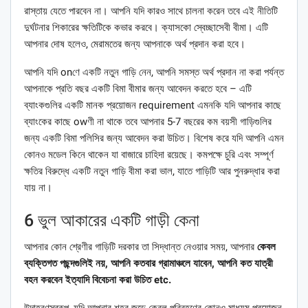
রাস্তায় যেতে পারবেন না। আপনি যদি কারও সাথে চালনা করেন তবে এই নীতিটি
দুর্ঘটনার শিকারের ক্ষতিটিকে কভার করবে। ক্যাসকো স্বেচ্ছাসেবী বীমা। এটি
আপনার দোষ হলেও, মেরামতের জন্য আপনাকে অর্থ প্রদান করা হবে।
আপনি যদি onণে একটি নতুন গাড়ি নেন, আপনি সমস্ত অর্থ প্রদান না করা পর্যন্ত
আপনাকে প্রতি বছর একটি বিমা বীমার জন্য আবেদন করতে হবে – এটি
ব্যাংকগুলির একটি মানক প্রয়োজন requirement এমনকি যদি আপনার কাছে
ব্যাংকের কাছে owণী না থাকে তবে আপনার 5-7 বছরের কম বয়সী গাড়িগুলির
জন্য একটি বিমা পলিসির জন্য আবেদন করা উচিত। বিশেষ করে যদি আপনি এমন
কোনও মডেল কিনে থাকেন যা বাজারে চাহিদা রয়েছে। কমপক্ষে চুরি এবং সম্পূর্ণ
ক্ষতির বিরুদ্ধে একটি নতুন গাড়ি বীমা করা ভাল, যাতে গাড়িটি আর পুনরুদ্ধার করা
যায় না।
6 ভুল আকারের একটি গাড়ী কেনা
আপনার কোন শ্রেণীর গাড়িটি দরকার তা সিদ্ধান্ত নেওয়ার সময়, আপনার
কেবল
ব্যক্তিগত পছন্দগুলিই নয়, আপনি কতবার গ্রামাঞ্চলে যাবেন, আপনি কত যাত্রী
বহন করবেন ইত্যাদি বিবেচনা করা উচিত etc.
উদাহরণস্বরূপ, যদি আপনার শহর জুড়ে কেবল পরিবহণের কোনও মাধ্যম প্রয়োজন