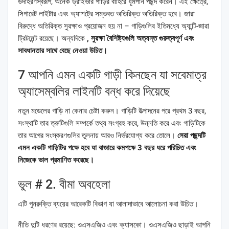
উদাহরণস্বরূপ, অনেক ড্রাইভার গাড়ির বাহিরে ধূমপান পছন্দ করেন। এই ক্ষেত্রে,
সিগারেট লাইটার এবং অ্যাশট্রে সম্ভবত অতিরিক্ত অতিরিক্ত হবে। জারা
বিরুদ্ধে অতিরিক্ত সুরক্ষাও প্রয়োজন হয় না – গাড়িগুলির ইতিমধ্যে অ্যান্টি-জারা
ট্রিটমেন্ট রয়েছে। অন্যদিকে
, সুরক্ষা বৈশিষ্ট্যগুলি অত্যন্ত গুরুত্বপূর্ণ এবং
সাবধানতার সাথে বেছে নেওয়া উচিত।
7 আপনি এমন একটি গাড়ী কিনছেন যা সবেমাত্র
অ্যাসেম্বলির লাইনটি বন্ধ করে দিয়েছে
নতুন মডেলের গাড়ি না কেনার চেষ্টা করুন। গাড়িটি উত্পাদনের পরে প্রথম 3 বছর,
সংস্থাটি তার ত্রুটিগুলি সম্পর্কে তথ্য সংগ্রহ করে, উন্নতি করে এবং গাড়িটিকে
তার আগের সংস্করণগুলির তুলনায় আরও নির্ভরযোগ্য করে তোলে।
সেরা পছন্দটি
এমন একটি গাড়িটির পক্ষে হবে যা বাজারে কমপক্ষে 3 বছর ধরে পরিচিত এবং
নিজেকে ভাল প্রমাণিত করেছে।
ভুল # 2. বীমা অবহেলা
এটি পুনরুক্তি ব্যয়ের আরেকটি বিভাগ যা আলাদাভাবে আলোচনা করা উচিত।
নীতি দুটি ধরণের রয়েছে: ওএসএজিও এবং ক্যাসকো। ওএসএজিও ছাড়াই আপনি