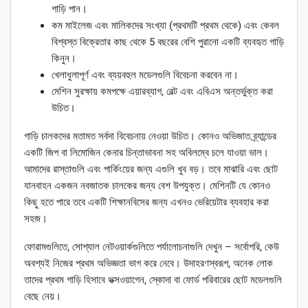
গাড়ি পান।
কম মাইলেজ এবং মালিকদের সংখ্যা (প্রথমটি প্রথম থেকে) এবং কেবল
বিশ্বস্ত বিক্রেতার কাছ থেকে 5 বছরের বেশি পুরানো একটি ব্যবহৃত গাড়ি
কিনুন।
খেলাধুলাপূর্ণ এবং ব্যয়বহুল মডেলগুলি বিবেচনা করবেন না।
মেশিন সুরক্ষায় কমপক্ষে এয়ারব্যাগ, বেল্ট এবং এবিএস অন্তর্ভুক্ত করা
উচিত।
গাড়ি চালকদের মতামত সর্বদা বিবেচনায় নেওয়া উচিত। কোনও অভিজাত ব্র্যান্ডের
একটি জিপ বা লিমোজিন কেনার চিন্তাভাবনা সহ অবিলম্বে চলে যাওয়া ভাল।
আমাদের রাস্তাগুলি এবং পার্কিংয়ের জন্য এগুলি খুব বড়। তবে মাঝারি এবং ছোট
যানবাহন একজন নবজাতক চালকের জন্য বেশ উপযুক্ত। মেশিনটি যে কোনও
কিছু হতে পারে তবে একটি শিক্ষানবিসের জন্য এখনও ভেরিয়েটার ব্যবহার করা
সহজ।
ফোরামগুলিতে, সোশ্যাল নেটওয়ার্কগুলিতে পর্যালোচনাগুলি দেখুন – সর্বোপরি, কেউ
অবশ্যই নিজের প্রথম অভিজ্ঞতা ভাগ করে নেবে। উদাহরণস্বরূপ, অনেক লোক
তাদের প্রথম গাড়ি হিসাবে ভক্সওয়াগেন, স্কোদা বা ফোর্ড পরিবারের ছোট মডেলগুলি
বেছে নেয়।