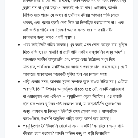
কোনটি বেছে নেবে? মনে রাখবেন, আপনি একটি সাধারণ এবং নির্ভরযোগ্য
ব্র্যান্ড চান যা খুচরা যন্ত্রাংশ সহজেই পাওয়া যায়। এইভাবে, আপনি
নিশ্চিত হতে পারেন যে ভাঙ্গন বা দুর্ঘটনার ঘটনায় আপনার গাড়ি চলতে
থাকবে, এবং প্রথম ত্রুটি দেখা দিলে তা নিষ্পত্তি করতে যাবে না। এবং
এই জাতীয় গাড়ির রক্ষণাবেক্ষণ অনেক সস্তা হবে – ত্রয়ী নবীন
চালকদের জন্য আরও একটি প্লাস।
পরের আইটেমটি গাড়ির আকার। খুব কমই এমন লোক আছেন যারা যুক্তি
দিতে রাজি হন যে মাঝারি বা ছোট গাড়ি নগরীর রাস্তাগুলির জন্য আদর্শ।
আপনাকে সংকীর্ণ রাস্তাগুলি এবং শান্ত ছোট্ট উঠোনের মধ্য দিয়ে
যাতায়াত, পার্ক এবং ড্রাইভিংয়ের অবিরাম প্রবাহে চালা করতে হবে। ছোট
আকারের যানবাহনের আরেকটি সুবিধা হ'ল এর চলাচল সহজ।
গাড়ি কেনার সময়, আপনার সুরক্ষা সম্পর্কে ভুলে যাওয়া উচিত নয়। এটিতে
অবশ্যই তিনটি উপাদান অন্তর্ভুক্ত থাকতে হবে: বেল্ট, একটি এয়ারব্যাগ
বা এয়ারব্যাগ এবং এবিএস – অ্যান্টি-লক ব্রেক সিস্টেম। এর কাজটি
হ'ল চাকাগুলির ঘূর্ণনের গতি নিয়ন্ত্রণ করা, যা অন্তর্নির্মিত সেন্সরগুলির
জন্য ধন্যবাদ যা নিয়ন্ত্রণ ইউনিটে তথ্য প্রেরণ করে। সাম্প্রতিক
বছরগুলিতে, ইএসপি আধুনিক গাড়ির জন্য আদর্শ হয়ে উঠেছে।
প্রযুক্তিগত বৈশিষ্ট্যগুলি বোঝে না এমন একটি শিক্ষানবিসের জন্য গাড়ি
কীভাবে চয়ন করবেন? আপনি অভিজ্ঞ বন্ধু বা গাড়ী ডিলারশিপ