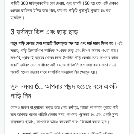
গাড়ীটি 300 মাইক্রনগুলির বেধ দেখায়, এবং ছাদটি 150 হয় তবে এটি কোনও
গুরুতর দুর্ঘটনার ইঙ্গিত হতে পারে, তারপরে গাড়িটি পুরোপুরি পুনরায় রঙ করা
হয়েছিল।
3 দুর্দান্ত ডিল এবং ছাড় ছাড়
নতুন গাড়ি কেনার সেরা সময়টি ডিসেম্বরে শুরু হয় এবং মার্চ মাসে শিখর হয়।
এই
সময়ে, গাড়ি ডিলারশিপে সর্বাধিক সংখ্যক ছাড় এবং বিশেষ অফার পাওয়া যায়।
তদুপরি, প্রায়শই বছরের শেষের দিকে উত্পাদিত গাড়ি কেনার সময় আপনার কাছে
একটি দুর্দান্ত বোনাস থাকে: এই ধরনের গাড়িগুলি কম ব্যয় করার সাথে সাথে
পরবর্তী মডেল বছরের সাথে সম্পর্কিত সরঞ্জামগুলির ক্ষেত্রে হয়।
ভুল নম্বর 6.. আপনার পছন্দ হয়েছে বলে একটি
গাড়ি নিন
কোনও মডেল বা ব্র্যান্ডের ভক্ত হতে পেরে দুর্দান্ত, আমরা আপনাকে বুঝতে পারি।
তবে আপনার প্রথম গাড়িটি কেনার সময়, আপনার পছন্দসই রঙ এবং একটি সুন্দর
অভ্যন্তর ছাড়াও, আপনাকে আরও কয়েকটি কারণ বিবেচনা করতে হবে।
মাত্রা.
গাড়ি যত ছোট, গাড়ি চালানো তত সহজ। স্ট্রিমটি কৌশলে