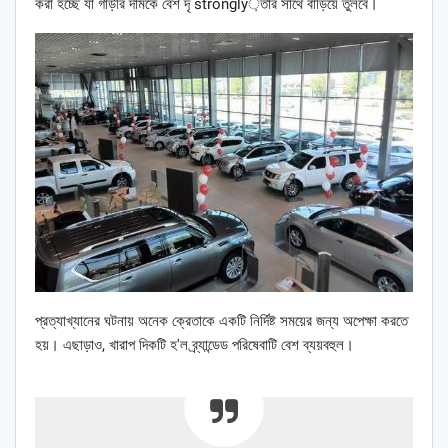
করা হচ্ছে যা গাড়ীর দামকে বেশ দৃ strongly়তার সাথে বাড়িয়ে তুলবে।
প্রত্যাখ্যানের ঘটনায় অনেক ক্রেতাকে একটি নির্দিষ্ট সময়ের জন্য অপেক্ষা করতে
হয়। এছাড়াও, খারাপ দিকটি হ'ল ব্র্যান্ডেড পরিষেবাটি বেশ ব্যয়বহুল।