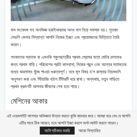
কম সংবেদক সহ অনভিজ্ঞ ড্রাইভারদের অন্ধ দাগ নিয়ে সমস্যা হয়। সুতরাং
সেগুলি কেনার সিদ্ধান্ত আপনি নিজের ইচ্ছা এবং প্রয়োজনের ভিত্তিতে তৈরি
করেন।
গতকালের স্নাতক বা এমনকি স্কুলছাত্রীর প্রথম প্রেমের মতো মোটর চালকের
জন্য প্রথম গাড়ি। পরিবেশের প্রতি ভালবাসা, নিজের পছন্দ এবং অন্যের মতামতের
মধ্যে ভারসাম্য খুঁজে পাওয়া গুরুত্বপূর্ণ। তবে মূল বিষয় হ'ল রাস্তার নিয়মগুলি
অনুসরণ করা এবং স্টিয়ারিং হুইল টিটারটি ধরে রাখা। অন্যথায়, নতুন গাড়িতে
প্রথম ভ্রমণটি আপনার জীবনের শেষ হতে পারে।
মেশিনের আকার
একটি শিক্ষানবিস জন্য, বড় গাড়ী প্রয়োজন হয় না, একটি ছোট গাড়ী একটি
এই ওয়েবসাইট আপনার অভিজ্ঞতা উন্নত করতে কুকি ব্যবহার করে। আমরা ধরে নেব যে আপনি
দুর্দান্ত ক্রয়। সর্বোপরি, গাড়িগুলির ঘন স্রোতে এটিকে চালিত করা আরও বেশি
এটির সাথে ঠিক আছেন, তবে আপনি ইচ্ছা করলে অপ্ট-আউট করতে পারেন।
সুবিধাজনক হবে।
আমি স্বীকার করছি
আরো বিস্তারিত