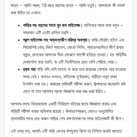
মধ্যে – প্রতি পঞ্চম, 15 বছর বয়সের মধ্যে – প্রতি চতুর্থ। আপনাকে কী সতর্ক
করা উচিত তা এখানে:
গাড়ির বড় বয়সের সাথে খুব কম মাইলেজ।
মালিকের সাথে কথা বলুন –
সম্ভবত এটি এতটা চালিত হয়নি।
স্বল্প মাইলেজ সহ অভ্যন্তরীণ দরিদ্র অবস্থা।
ভারি স্ট্রেইং হুইল এবং
গিয়ারশিফ্ট নোব, বিবর্ণ প্যানেল, নোংরা সিলিং, প্যাডেলগুলিতে জীর্ণ রাবার
ব্যান্ড, চালকের আসনের নীচে মেঝেতে কার্পেট ছড়িয়ে দেওয়া। হয় গাড়িটির
দেখাশোনা করা হয়নি, বা এটি নির্দেশিতের চেয়ে বেশি পেরিয়ে গেছে।
রবার পরা
গাড়ি যদি বেশি চালনা না করে তবে রাবারের পোশাক পরে যাওয়ার
সময় নেই। কখনও কখনও, মাইলেজ ঘূর্ণায়মান, গাড়ীতে নতুন চাকা
ইনস্টল করা হয়। রাবারের তারিখটি পরীক্ষা করুন: উত্পাদনের বছরগুলি যদি
মেলে না তবে আপনার প্রশ্ন জিজ্ঞাসা করা শুরু করা উচিত।
আপনার কাছে বিক্রেতাকে একটি সিরিয়াল বইয়ের জন্য জিজ্ঞাসা করার এবং
গাড়িটি পরীক্ষা করার অধিকার রয়েছে। উদাহরণস্বরূপ, কোনও অনুমোদিত
ব্যবসায়ীর সাথে চেক করুন গাড়ির শেষ রক্ষণাবেক্ষণের সময় মাইলেজটি কী ছিল।
এই তথ্য সহ, আপনি এটি গাড়ি কেনার উপযুক্ত কিনা তা নিশ্চিত করেই জানতে