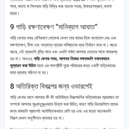
সাদা, কালো বা সিলভার গাড়ি বিক্রি করা অনেক সহজ, উদাহরণস্বরূপ, কমলা
রঙের।
9 গাড়ি রক্ষণাবেক্ষণ “মানিব্যাগ আঘাত”
গাড়ি কেনার সময় বেশিরভাগ লোকেরা কেবল তার দামের দিকে মনোযোগ দেয় এবং
রক্ষণাবেক্ষণ, বীমা এবং অন্যান্য ব্যয়ের ভবিষ্যতের ব্যয় নির্ধারণ করে না। বছরে
বছরে, এই ব্যয়গুলি বৃদ্ধি পাবে এবং এগুলি সর্বদা আপনার বেতনের সাথে সামঞ্জস্য
হয় না। অতএব,
গাড়ি কেনার সময়, আপনার নিজের দক্ষতাগুলি যথাযথভাবে
মূল্যায়ন করা উচিত
যাতে এর সামগ্রীটি পুরো পরিবারের জন্য একটি সত্যিকারের
মাথা ব্যাথায় পরিণত না হয়।
8 অতিরিক্ত বিকল্পের জন্য ওভারপেই
গাড়ি কেনার আগে আপনার কী কী অতিরিক্ত বিকল্পগুলির সত্যিকারের প্রয়োজন তা
সম্পর্কে আপনার পুঙ্খানুপুঙ্খভাবে চিন্তা করা উচিত, কারণ গাড়ি ডিলারশিপে তাদের
জন্য দামগুলি প্রায়শই অযৌক্তিকভাবে বেশি হয় এবং এর মধ্যে অনেকগুলি
বিকল্প কেবল অনুশীলনে ব্যবহার হয় না।