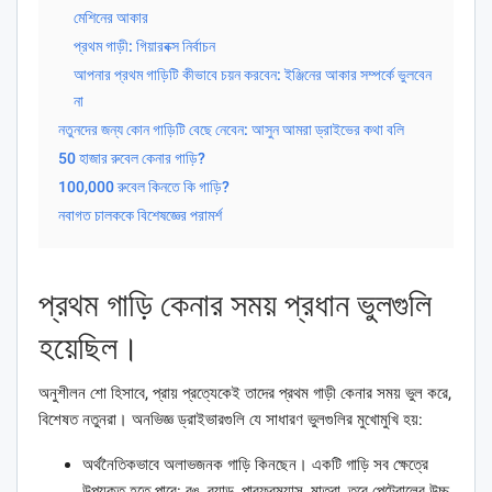
মেশিনের আকার
প্রথম গাড়ী: গিয়ারবক্স নির্বাচন
আপনার প্রথম গাড়িটি কীভাবে চয়ন করবেন: ইঞ্জিনের আকার সম্পর্কে ভুলবেন
না
নতুনদের জন্য কোন গাড়িটি বেছে নেবেন: আসুন আমরা ড্রাইভের কথা বলি
50 হাজার রুবেল কেনার গাড়ি?
100,000 রুবেল কিনতে কি গাড়ি?
নবাগত চালককে বিশেষজ্ঞের পরামর্শ
প্রথম গাড়ি কেনার সময় প্রধান ভুলগুলি
হয়েছিল।
অনুশীলন শো হিসাবে, প্রায় প্রত্যেকেই তাদের প্রথম গাড়ী কেনার সময় ভুল করে,
বিশেষত নতুনরা। অনভিজ্ঞ ড্রাইভারগুলি যে সাধারণ ভুলগুলির মুখোমুখি হয়:
অর্থনৈতিকভাবে অলাভজনক গাড়ি কিনছেন। একটি গাড়ি সব ক্ষেত্রে
উপযুক্ত হতে পারে: রঙ, ব্র্যান্ড, পারফরম্যান্স, মাত্রা, তবে পেট্রোলের উচ্চ