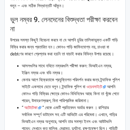
শুনুন – এবং সঠিক সিদ্ধান্তটি আঁকুন।
ভুল নম্বর 9. লেনদেনের বিশুদ্ধতা পরীক্ষা করবেন
না
উপরের সমস্ত কিছুই বিবেচনা করবে না যে আপনি চুরির তালিকাভুক্ত একটি গাড়ি
বিক্রি করার জন্য প্রতারিত হন। কোনও গাড়ি জামিনযোগ্য নয়, চাওয়া বা
debtণের কারণে গ্রেপ্তার করা হয়নি তা যাচাই করার বিভিন্ন উপায় রয়েছে।
আসলগুলির সাথে নথিতে নম্বরগুলি পরীক্ষা করুন: ভিআইএন নম্বর,
ইঞ্জিন নম্বর এবং বডি নম্বর।
কেনার আগে বিক্রেতাকে প্রযুক্তিগত পরিদর্শন করার জন্য ট্র্যাফিক পুলিশ
সাইটে একসাথে যেতে বলুন। ট্র্যাফিক পুলিশ বা
ওয়েবসাইটে
আপনি
কোনও গাড়ি বিক্রির ক্ষেত্রে কোনও বিধিনিষেধ আছে কিনা তা খুঁজে পেতে
পারেন, উদাহরণস্বরূপ, বিনা পারিশ্রমিক জরিমানা।
”
অটোটেকা
” থেকে একটি প্রতিবেদন অর্ডার করুন । রাশিয়ার
সর্বাধিক সম্পূর্ণ ডাটাবেস সহ এটি আভিটো এর পরিষেবা। এখানে, গাড়ির
ভিআইএন নম্বর অনুসারে, আপনি তার সমস্ত ইনস এবং আউটগুলি
পাবেন: সেখানে কত মালিক, মেরামত, দুর্ঘটনা, রক্ষণাবেক্ষণ ছিল। গাড়িটি