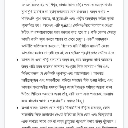
চলাচল করতে হয় তা শিখুন, সাধারণভাবে বাড়ির পথে যে সমস্ত গর্তের
মুখোমুখি হয়েছিল তা ব্যক্তিগতভাবে মনে রাখবেন। অন্য কথায় –
শাবকগুলি পূরণ করতে, যা স্ক্র্যাচগুলি এবং গাড়ীর অন্যান্য ক্ষতির দ্বারা
প্রকাশিত হয়। অতএব, এটি দৃust় মেশিনগুলিতে মনোযোগ দেওয়া
উচিত, যা রক্ষণাবেক্ষণের ফলে গুরুতর ব্যয় হবে না। গাড়ি কেনার ক্ষেত্রে
আপনি কতটা ব্যয় করতে পারেন তা ভেবে দেখুন। একটি স্বাস্থ্যকর
অর্থনীতি ক্ষতিগ্রস্থ করবে না, বিশেষত যদি নির্বাচিত মডেলটি কেবল
আশ্চর্যজনকভাবে সাশ্রয়ী হয় না, তবে দুর্দান্ত প্রযুক্তিগত ডেটাও থাকে।
আপনি কি একা গাড়ি চালানোর জন্য নয়, তবে বন্ধুদের সাথে আরামের
জন্য গাড়ি চয়ন করেন? আসনের সংখ্যার দিকে মনোযোগ দিন এবং
নিশ্চিত করুন যে কেবিনটি প্রশস্ত এবং আরামদায়ক। আপনার
আত্মীয়স্বজন এবং সহকর্মীদের গাড়িতে সহজেই ফিট হওয়া উচিত, এবং
আপনার প্রয়োজনীয় সমস্ত কিছুর জন্য ট্রাঙ্কে পর্যাপ্ত জায়গা থাকা
উচিত: শিবিরের ভ্রমণের জন্য তাঁবু, ভারী ব্যাগ এবং প্যাকেজ, সরঞ্জাম
এবং রাস্তায় আপনার প্রয়োজনীয় সমস্ত কিছু।
কল্পনা করুন: আপনি কোন গাড়ীর ডিলারশিপে দাঁড়িয়ে রয়েছেন, কোন
মডেলটির দিকে মনোযোগ দেওয়া উচিত তা নিয়ে ভেবে এবং বিক্রেতারা
একে অপরের সাথে এক বা অন্য ব্র্যান্ডের প্রশংসা করার জন্য ঝুঁকছেন।