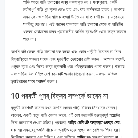
গাড়ি শহুরে গাড়ি চালানোর জন্য নকশাকৃত নয়। ফলস্বরূপ, একটি
মর্যাদাপূর্ণ গাড়ি খুব দ্রুত ভেঙে যায় এবং তার কর্মক্ষমতা হারায়। আপনার
এমন কোনও গাড়ির মালিক হওয়া উচিত নয় যা তার জীবদ্দশায় একেবারে
সবকিছু দেখেছে। এই ধরনের যানবাহন গাড়ি চালানো থেকে বা গাড়িটির
ধ্রুবক মেরামতের জন্য প্রয়োজনীয় আর্থিক ব্যয়গুলি থেকে আনন্দ আনতে
পারে না।
আপনি যদি কেবল গাড়ি চালানো শুরু করেন এবং কোন গাড়ীটি কিনবেন তা নিয়ে
বিভ্রান্তিতে থাকলে সংযম এবং দূরদর্শিতা দেখানোর চেষ্টা করুন। আপনার বাজেট,
পেট্রল ব্যয় এবং দিনের জন্য জ্বালানী খরচ পরিষ্কারভাবে গণনা করুন। বাজারে
এবং গাড়ির ডিলারশিপে বেশ কয়েকটি অফার বিবেচনা করুন, একজন অভিজ্ঞ
ড্রাইভারের সাথে পরামর্শ করুন।
10 পরবর্তী পুনর্ বিক্রয় সম্পর্কে ভাবেন না
মুহূর্তটি অবশ্যই আসবে যখন আপনি নিজের গাড়ি বিক্রির সিদ্ধান্ত নেবেন।
অতএব, একটি নতুন গাড়ি কেনার আগে, এটি বেশ কয়েকটি গুরুত্বপূর্ণ পয়েন্টের
দিকে মনোযোগ দেওয়া উচিত। প্রথমত,
গাড়ির মেকিংটি অত্যন্ত গুরুত্ব দেয়:
সবসময় এমন ব্র্যান্ডগুলি থাকে যা ড্রাইভারদের মধ্যে কম বেশি জনপ্রিয় হয়।
দ্বিতীয়ত, সরঞ্জাম এবং ইঞ্জিন। এবং তৃতীয়ত,
গাড়ির রঙ
সম্পর্কে ভুলবেন না ।