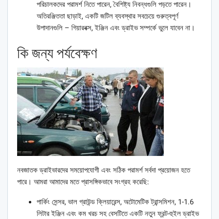
পরিচালকদের পরামর্শ নিতে পারেন, বৈশিষ্ট্য নিবন্ধগুলি পড়তে পারেন।
অতিরঞ্জিততা ছাড়াই, একটি জটিল ব্যবস্থার সবচেয়ে গুরুত্বপূর্ণ
উপাদানগুলি – গিয়ারবক্স, ইঞ্জিন এবং ড্রাইভ সম্পর্কে ভুলে যাবেন না।
কি জন্য পর্যবেক্ষণ
নবজাতক ড্রাইভারদের সময়োপযোগী এবং সঠিক পরামর্শ সর্বদা প্রয়োজন হতে
পারে। আমরা আমাদের মতে প্রাসঙ্গিকভাবে সংগ্রহ করেছি:
পার্কিং সেন্সর, ভাল গ্রাউন্ড ক্লিয়ারেন্স, অটোমেটিক ট্রান্সমিশন, 1-1.6
লিটার ইঞ্জিন এবং কম খরচ সহ বেসটিতে একটি নতুন ফ্রন্ট-হুইল ড্রাইভ