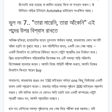
ছিনতাই করা হয়েছে বা জামিন হয়েছে কিনা তা সন্ধান করুন। 9
মিলিয়ন গাড়ির ইতিহাস Avtoteka ডাটাবেসে সংরক্ষিত আছে।
ভুল নং 7.. “তারা মারেনি, তারা আঁকেনি” এই
শব্দের উপর বিশ্বাস রাখতে
অভিজ্ঞ ছাঁকড়া, ছায়াগুলির মধ্যে ন্যূনতম পার্থক্য দ্বারা, কারখানায় কোন অংশটি
আঁকা হয়নি তা বুঝতে পারে। কম পরিশীলিত জন্য, একটি বেধ গেজ আছে –
একটি ডিভাইস যা মেশিনের বিভিন্ন অংশে পেইন্ট স্তরটির বেধ নির্ধারণ করে।
ফিল্ড ডায়াগনস্টিকস পরিষেবাদির বিশেষজ্ঞ সহ এটি সমস্ত গাড়ি পরিদর্শন
বিশেষজ্ঞরা ব্যবহার করেন। আপনি নিজে গাড়িটি পরীক্ষা করলে, আপনি নিজের
ডিভাইস কিনতে পারেন buy
সাধারণত, কারখানার রঙের বেধ 150 মাইক্রন পর্যন্ত ons কিছু নির্মাতারা একটি
ডাবল কোট প্রয়োগ করেন। তারপরে গাড়ির সমস্ত পৃষ্ঠতল 300 মাইক্রন প্রদর্শন
করবে। যদি মালিক বলেন যে কোনও ক্ষতি হয়নি তবে একটি বাম্পারের পেইন্ট
স্তরটি আরও ঘন, আপনি প্রতারিত হচ্ছেন।
ছাদ সহ মেশিনের সমস্ত পৃষ্ঠতলের বেধ গেজ দিয়ে পরীক্ষা করা দরকার। যদি