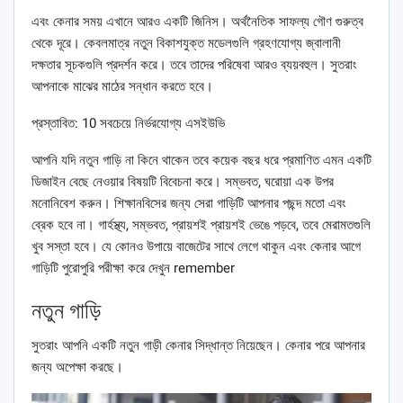
এবং কেনার সময় এখানে আরও একটি জিনিস। অর্থনৈতিক সাফল্য গৌণ গুরুত্ব
থেকে দূরে। কেবলমাত্র নতুন বিকাশযুক্ত মডেলগুলি গ্রহণযোগ্য জ্বালানী
দক্ষতার সূচকগুলি প্রদর্শন করে। তবে তাদের পরিষেবা আরও ব্যয়বহুল। সুতরাং
আপনাকে মাঝের মাঠের সন্ধান করতে হবে।
প্রস্তাবিত: 10 সবচেয়ে নির্ভরযোগ্য এসইউভি
আপনি যদি নতুন গাড়ি না কিনে থাকেন তবে কয়েক বছর ধরে প্রমাণিত এমন একটি
ডিজাইন বেছে নেওয়ার বিষয়টি বিবেচনা করে। সম্ভবত, ঘরোয়া এক উপর
মনোনিবেশ করুন। শিক্ষানবিসের জন্য সেরা গাড়িটি আপনার পছন্দ মতো এবং
ব্রেক হবে না। গার্হস্থ্য, সম্ভবত, প্রায়শই প্রায়শই ভেঙে পড়বে, তবে মেরামতগুলি
খুব সস্তা হবে। যে কোনও উপায়ে বাজেটের সাথে লেগে থাকুন এবং কেনার আগে
গাড়িটি পুরোপুরি পরীক্ষা করে দেখুন remember
নতুন গাড়ি
সুতরাং আপনি একটি নতুন গাড়ী কেনার সিদ্ধান্ত নিয়েছেন। কেনার পরে আপনার
জন্য অপেক্ষা করছে।