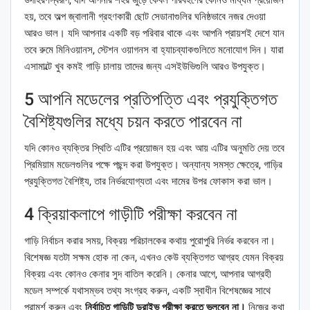
হয়, তবে অল্প জ্বালানী গ্রহণকারী ছোট সেডানাগুলির ঘনিষ্ঠভাবে নজর দেওয়া
আরও ভাল। যদি আপনার একটি বড় পরিবার থাকে এবং আপনি প্রায়শই দেশে যান
তবে রুমে মিনিওয়ানস, স্টেশন ওয়াগনস বা হ্যাচব্যাকগুলিতে মনোযোগ দিন। যারা
এসামাল্টে খুব কমই গাড়ি চালায় তাদের জন্য এসইউভিগুলি আরও উপযুক্ত।
5 আপনি মডেলের প্রতিপত্তি এবং প্রযুক্তিগত
বৈশিষ্ট্যগুলির মধ্যে চয়ন করতে পারবেন না
যদি কোনও ব্যক্তির স্থিতি এটির প্রয়োজন হয় এবং আয় এটির অনুমতি দেয় তবে
প্রিমিয়াম মডেলগুলির পক্ষে পছন্দ করা উপযুক্ত। অন্যান্য সমস্ত ক্ষেত্রে, গাড়ির
প্রযুক্তিগত বৈশিষ্ট্য, তার নির্ভরযোগ্যতা এবং দামের উপর ফোকাস করা ভাল।
4 ক্রিয়াকলাপে গাড়ীটি পরীক্ষা করবেন না
গাড়ি নির্বাচন করার সময়, বিক্রয় পরিচালকের কথায় পুরোপুরি নির্ভর করবেন না।
বিশেষজ্ঞ যতটা সক্ষম হোক না কেন, এখনও কেউ ব্যক্তিগত আগ্রহ যেমন বিক্রয়
বিক্রয় এবং কোনও কেনার সুদ বাতিল করেনি। কেনার আগে, আপনার আগ্রহী
মডেল সম্পর্কে যথাসম্ভব তথ্য সংগ্রহ করুন, একটি স্বাধীন বিশেষজ্ঞের সাথে
পরামর্শ করুন এবং
নির্বাচিত গাড়িটি ড্রাইভ পরীক্ষা করতে ভুলবেন না।
নিজের কথা