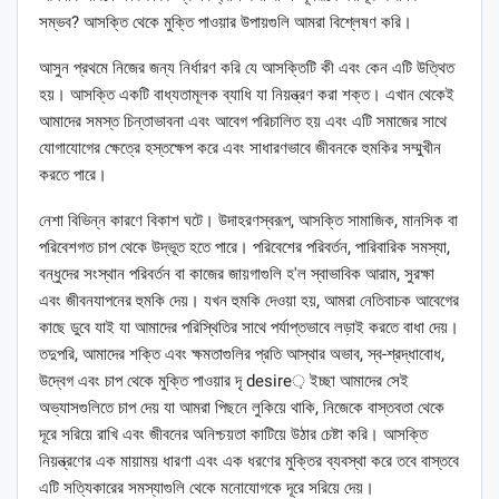
সম্ভব? আসক্তি থেকে মুক্তি পাওয়ার উপায়গুলি আমরা বিশ্লেষণ করি।
আসুন প্রথমে নিজের জন্য নির্ধারণ করি যে আসক্তিটি কী এবং কেন এটি উত্থিত
হয়। আসক্তি একটি বাধ্যতামূলক ব্যাধি যা নিয়ন্ত্রণ করা শক্ত। এখান থেকেই
আমাদের সমস্ত চিন্তাভাবনা এবং আবেগ পরিচালিত হয় এবং এটি সমাজের সাথে
যোগাযোগের ক্ষেত্রে হস্তক্ষেপ করে এবং সাধারণভাবে জীবনকে হুমকির সম্মুখীন
করতে পারে।
নেশা বিভিন্ন কারণে বিকাশ ঘটে। উদাহরণস্বরূপ, আসক্তি সামাজিক, মানসিক বা
পরিবেশগত চাপ থেকে উদ্ভূত হতে পারে। পরিবেশের পরিবর্তন, পারিবারিক সমস্যা,
বন্ধুদের সংস্থান পরিবর্তন বা কাজের জায়গাগুলি হ'ল স্বাভাবিক আরাম, সুরক্ষা
এবং জীবনযাপনের হুমকি দেয়। যখন হুমকি দেওয়া হয়, আমরা নেতিবাচক আবেগের
কাছে ডুবে যাই যা আমাদের পরিস্থিতির সাথে পর্যাপ্তভাবে লড়াই করতে বাধা দেয়।
তদুপরি, আমাদের শক্তি এবং ক্ষমতাগুলির প্রতি আস্থার অভাব, স্ব-শ্রদ্ধাবোধ,
উদ্বেগ এবং চাপ থেকে মুক্তি পাওয়ার দৃ desire় ইচ্ছা আমাদের সেই
অভ্যাসগুলিতে চাপ দেয় যা আমরা পিছনে লুকিয়ে থাকি, নিজেকে বাস্তবতা থেকে
দূরে সরিয়ে রাখি এবং জীবনের অনিশ্চয়তা কাটিয়ে উঠার চেষ্টা করি। আসক্তি
নিয়ন্ত্রণের এক মায়াময় ধারণা এবং এক ধরণের মুক্তির ব্যবস্থা করে তবে বাস্তবে
এটি সত্যিকারের সমস্যাগুলি থেকে মনোযোগকে দূরে সরিয়ে দেয়।