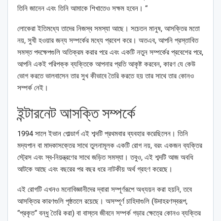
তিনি জানেন এবং তিনি আমাকে শিখাতেও সক্ষম হবেন। “
লোকেরা ইতিমধ্যে তাদের নিজস্ব সমস্যা আছে। সচেতন মানুষ, আসক্তির মতো
নয়, সুখী হওয়ার জন্য সম্পর্কের মধ্যে প্রবেশ করে। অতএব, আপনি প্রস্তাবিত
সমস্ত পদক্ষেপগুলি অতিক্রম করার পরে এবং একটি নতুন সম্পর্কের প্রবেশের পরে,
আপনি একই পরিপক্ক ব্যক্তিকে আপনার প্রতি আকৃষ্ট করবেন, কারণ যে কেউ
ভোগ করতে ভালবাসেন তার সুখ কীভাবে তৈরি করতে হয় তার সাথে তার কোনও
সম্পর্ক নেই।
ইন্টারনেট আসক্তি সম্পর্কে
1994 সালে ইভান গোল্ডার্গ এই শব্দটি প্রথমবার ব্যবহার করেছিলেন। তিনি
মদ্যপান বা মাদকাসক্তের সাথে তুলনামূলক একটি রোগ নয়, বরং একজন ব্যক্তির
স্ট্রেস এবং স্ব-নিয়ন্ত্রণের সাথে জড়িত সমস্যা। তবুও, এই শব্দটি আজ অবধি
আটকে আছে এবং বছরের পর বছর ধরে নাটকীয় অর্থ গ্রহণ করেছে।
এই রোগটি এখনও মনোবিজ্ঞানীদের দ্বারা সম্পূর্ণরূপে অধ্যয়ন করা হয়নি, তবে
আসক্তির কারণগুলি পৃষ্ঠতলে রয়েছে। অসম্পূর্ণ চাহিদাগুলি (উদাহরণস্বরূপ,
“প্রকৃত” বন্ধু তৈরি করা) বা বাস্তব জীবনে সম্পর্ক গড়ার ক্ষেত্রে কোনও ব্যক্তির