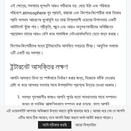
এই ক্ষেত্রে, সমস্যার মূলগুলি আরও গভীরতর হয়: বেড়ে উঠা এবং পরিবারে
পরিবেশে atmosphere খুব প্রায়ই, বাচ্চারা এবং কিশোর-কিশোরীরা যারা নিজের
প্রতি অসভ্য আচরণের মুখোমুখি হয় তারা বিশ্বব্যাপী ওয়েবের বিশালতায় একটি
আউটলেট খুঁজে পায়। স্বীকৃতি, পছন্দ এবং আরও অনুসরণকারীদের অবিচ্ছিন্ন
প্রয়োজন তাদের আরও বেশি করে সামাজিক নেটওয়ার্কগুলিতে যেতে বাধ্য করছে।
কিশোর-কিশোরীদের মধ্যে ইন্টারনেটের আসক্তি সবচেয়ে তীব্র। আধুনিক সমাজে
এটি একটি বড় সমস্যা।
ইন্টারনেট আসক্তির লক্ষণ
আপনি আসক্ত কিনা তা স্পষ্টভাবে নির্ধারণ করার জন্য, নিজেকে ফাঁকি দেওয়ার
চেষ্টা না করে আপনার সততার সাথে উপস্থাপিত প্রশ্নের উত্তর দেওয়া দরকার।
সমস্ত গৃহস্থালীর কাজও আপনি পূর্বের মতো সাবধানতার সাথে সম্পাদন
করেন বা সবকিছু তাত্ক্ষণিকভাবে সম্পন্ন করা হয়েছে, যাতে আপনি
এই ওয়েবসাইট আপনার অভিজ্ঞতা উন্নত করতে কুকি ব্যবহার করে। আমরা ধরে নেব যে আপনি
কম্পিউটারে বসে যত তাড়াতাড়ি সম্ভব আরাম করতে পারেন এবং কিছু
এটির সাথে ঠিক আছেন, তবে আপনি ইচ্ছা করলে অপ্ট-আউট করতে পারেন।
কাজ পরের জন্য ছেড়ে যেতে পারেন।
আমি স্বীকার করছি
আরো বিস্তারিত
আপনি যখন কম্পিউটারে প্রচুর সময় ব্যয় করেন তখন আপনার কাছের