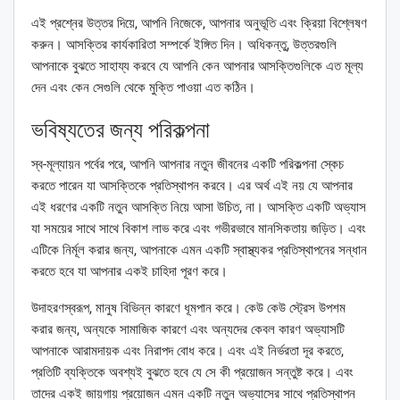
এই প্রশ্নের উত্তর দিয়ে, আপনি নিজেকে, আপনার অনুভূতি এবং ক্রিয়া বিশ্লেষণ
করুন। আসক্তির কার্যকারিতা সম্পর্কে ইঙ্গিত দিন। অধিকন্তু, উত্তরগুলি
আপনাকে বুঝতে সাহায্য করবে যে আপনি কেন আপনার আসক্তিগুলিকে এত মূল্য
দেন এবং কেন সেগুলি থেকে মুক্তি পাওয়া এত কঠিন।
ভবিষ্যতের জন্য পরিকল্পনা
স্ব-মূল্যায়ন পর্বের পরে, আপনি আপনার নতুন জীবনের একটি পরিকল্পনা স্কেচ
করতে পারেন যা আসক্তিকে প্রতিস্থাপন করবে। এর অর্থ এই নয় যে আপনার
এই ধরণের একটি নতুন আসক্তি নিয়ে আসা উচিত, না। আসক্তি একটি অভ্যাস
যা সময়ের সাথে সাথে বিকাশ লাভ করে এবং গভীরভাবে মানসিকতায় জড়িত। এবং
এটিকে নির্মূল করার জন্য, আপনাকে এমন একটি স্বাস্থ্যকর প্রতিস্থাপনের সন্ধান
করতে হবে যা আপনার একই চাহিদা পূরণ করে।
উদাহরণস্বরূপ, মানুষ বিভিন্ন কারণে ধূমপান করে। কেউ কেউ স্ট্রেস উপশম
করার জন্য, অন্যকে সামাজিক কারণে এবং অন্যদের কেবল কারণ অভ্যাসটি
আপনাকে আরামদায়ক এবং নিরাপদ বোধ করে। এবং এই নির্ভরতা দূর করতে,
প্রতিটি ব্যক্তিকে অবশ্যই বুঝতে হবে যে সে কী প্রয়োজন সন্তুষ্ট করে। এবং
তাদের একই জায়গায় প্রয়োজন এমন একটি নতুন অভ্যাসের সাথে প্রতিস্থাপন