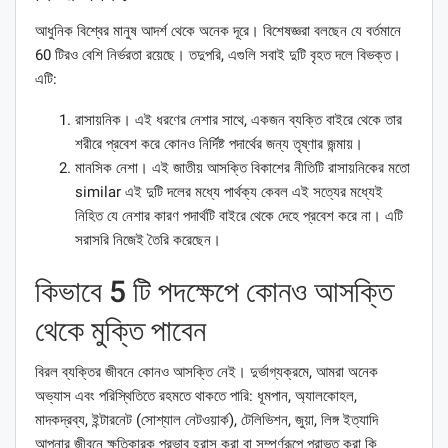
আধুনিক বিশ্বের মানুষ আদর্শ থেকে অনেক দূরে। বিশেষজ্ঞরা বলছেন যে বর্তমানে
60 টিরও বেশি নির্ভরতা রয়েছে। তদুপরি, এগুলি সবাই দুটি বৃহত দলে বিভক্ত।
এটি:
রাসায়নিক। এই ধরণের নেশার সাথে, একজন ব্যক্তি বাইরে থেকে তার
শরীরে প্রবেশ করে কোনও নির্দিষ্ট পদার্থের জন্য তৃষ্ণার জন্মায়।
মানসিক নেশা। এই জাতীয় আসক্তি বিকাশের নীতিটি রাসায়নিকের মতো
similar এই দুটি দলের মধ্যে পার্থক্য কেবল এই সত্যের মধ্যেই
নিহিত যে নেশার কারণ পদার্থটি বাইরে থেকে দেহে প্রবেশ করে না। এটি
সরাসরি নিজেই তৈরি করেছেন।
কিভাবে 5 টি পদক্ষেপে কোনও আসক্তি
থেকে মুক্তি পাবেন
বিরল ব্যক্তির জীবনে কোনও আসক্তি নেই। দুর্ভাগ্যক্রমে, আমরা অনেক
অভ্যাস এবং পরিস্থিতিতে রহমতে থাকতে পারি: ধূমপান, অ্যালকোহল,
মাদকদ্রব্য, ইন্টারনেট (সোশ্যাল নেটওয়ার্ক), টেলিভিশন, জুয়া, লিঙ্গ ইত্যাদি
আপনার জীবনে ক্ষতিকারক প্রভাব হ্রাস করা বা সম্পূর্ণরূপে পরাভূত করা কি