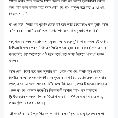
পর্যন্ত আনার জন্য নিজেকে সম্মান করতে সক্ষম হব, আমার হরমোনগুলি উন্নত
হবে, আমি করব গর্ভবতী হতে সক্ষম হোন এবং ব্রণ অদৃশ্য হয়ে যাবে and এবং
পিএমএস … “
বা এর মতো: “আমি যদি ধূমপান ছেড়ে দিই তবে আমি রাতে আরও ভাল ঘুমাব, আমি
কাশি করব না, আমি একটি তাজা চেহারা পাব এবং আমি সুস্বাদু গন্ধ পাব”।
অনুপ্রেরণার সন্ধানের মাধ্যমে অনুসরণ করা গুরুত্বপূর্ণ। আমি কেবল এই জাতীয়
লিখিতগুলি লেখার পরামর্শ দিই না: “আমি পাতলা হওয়ার জন্য ডোনট খাওয়া বন্ধ
করতে চাই এবং প্রত্যেকে এটি পছন্দ করে”, তবে সর্বদা নিজেকে “কেন?” প্রশ্ন
করুন।
আমি কেন পাতলা হতে হবে, সুস্বাদু গন্ধ পেতে পারি এবং আমার ফুল ফোটে?
বিপরীত লিঙ্গের কোনও আকর্ষণীয় ব্যক্তির সাথে পরিচিত হওয়ার জন্য, ভালোবাসা
পেতে, যাতে এক্সএলও আমাকে ফিটিং রুমে ফিট করে না, তখন বিব্রতকর সমস্যায়
পড়েন না এবং একজন যত্নশীল বিক্রয়কর্মী আমাকে আরও বড় আকারের
ট্রাউজারগুলি আনবেন কিনা তা জিজ্ঞাসা করে। .. মিলিয়ন কারণ থাকতে পারে,
তাদের খুঁজে বের করা দরকার।
যাইহোক! যদি এটি প্রমাণিত হয় যে আপনার আসক্তি থেকে মুক্তি পেয়ে আপনি