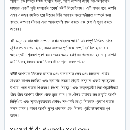
আপনি এটি শিখতে সক্ষম হওয়ার জন্য, আমি আপনার জন্য “স্ব-ভালবাসার
মাধ্যমে একটি সুখী সম্পর্কের মধ্যে” বইটি লিখেছিলাম। এটি পড়ার পরে, আপনি
এমন একজন ব্যক্তি হয়ে উঠবেন যিনি আপনার প্রয়োজনীয়তা সম্পর্কে কথা
বলতে, আপনার সীমানা এবং আগ্রহগুলি রক্ষা করতে এবং সেগুলি পূরণ করতে
জানেন।
বই অনুসারে কাজগুলি সম্পন্ন করার মাধ্যমে আপনি আবেগপূর্ণ নির্ভরতা থেকে
মুক্তি পেতে সক্ষম হবেন, এমন একজন পূর্ণ এবং সম্পূর্ণ ব্যক্তি হবেন যার
অভ্যন্তরীণ শূন্যতা পূরণ করার জন্য অন্য ব্যক্তির প্রয়োজন হয় না। আপনি
এটি নিজের, নিজের এবং নিজের জীবন পূরণ করতে পারেন।
বইটি আপনাকে নিজেকে জানতে এবং ভালবাসতে দেবে এবং নিজেকে বোঝার
মাধ্যমে আপনি নির্ভরতা এবং ত্যাগের আচরণ ছাড়াই অন্যকে একটি স্বাস্থ্যকর
উপায়ে প্রেম করতে শিখবেন। হিংসা, নিয়ন্ত্রণ এবং অভ্যন্তরীণ নিরাপত্তাহীনতা
ধীরে ধীরে আপনার জীবন থেকে মুছে যাবে। অংশীদার হারাবার ভয় ছাড়াই আপনি
নির্দ্বিধায় এবং স্বতঃস্ফূর্তভাবে কোনও সম্পর্কের মধ্যে নিজেকে প্রকাশ করতে
সক্ষম হবেন। কারণ আপনি সুস্থ থাকবেন এবং নিজের প্রতি ভালবাসায় পূর্ণ
হবেন।
পদক্ষেপ # 4: শূন্যস্থান পূরণ করুন