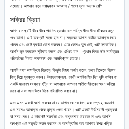
এসেছে। আপনার নতুন স্বাস্থ্যকর অভ্যাস / শখের মূল্য অনেক বেশি।
সক্রিয় ক্রিয়া
আপনার লক্ষ্যটি ধীরে ধীরে পরিচিত হওয়ার আগ পর্যন্ত ধীরে ধীরে জীবনের নতুন
পথে আসা। এটি অবশ্যই সহজ হবে না। সম্ভবত আপনি অতীত আসক্তি ফিরে
পাবেন এবং ছোট ব্যর্থতা ভোগ করবেন। এতে কোনও ভুল নেই, এটি স্বাভাবিক।
আপনি ভুল করেছেন স্বীকার করুন এবং এগিয়ে যান। প্রধান বিষয় হ'ল সর্বোত্তম
পরিবর্তনের বিষয়ে আকাঙ্ক্ষা এবং আত্মবিশ্বাস রয়েছে।
আপনি যখন আসক্তির বিরুদ্ধে কিছুটা বিজয় অর্জন করেন, তখন নিজেকে বিশেষ
কিছু দিয়ে পুরস্কৃত করুন। উদাহরণস্বরূপ, একটি অপরিকল্পিত দিন ছুটি কাটান বা
একটি মনোরম সংস্থায় হাঁটুন যা আপনাকে আপনার অতীত জীবনের স্মরণ করিয়ে
দেবে না এবং আসক্তির দিকে পরিচালিত করবে না।
এবং এমন একথা আশা করবেন না যে আপনি কোনও দিন, এক সপ্তাহ, এমনকি
এক মাসেও আসক্তি থেকে মুক্তি পেতে পারেন। এটি একটি দীর্ঘমেয়াদী প্রক্রিয়া
যা সময় নেয়। এ কারণেই সতর্কতা এবং অধ্যবসায় হারাবেন না এবং আপনি
অবশ্যই এই সত্যটি অর্জন করবেন যে আসক্তিটির আর আপনার উপর শক্তি