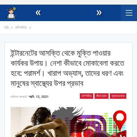
«
»
বাড়ি
কম্পিউটার
ইন্টারনেটের আসক্তি থেকে মুক্তি পাওয়ার
কার্যকর উপায়। নেশা কীভাবে মোকাবেলা করতে
হবে: পরামর্শ। খারাপ অভ্যাস, তাদের ধরণ এবং
মানুষের স্বাস্থ্যের উপর প্রভাব
কম্পিউটার
জীবন হ্যাক
পুরুষদের জন্য
সর্বশেষ আপডেট
অক্টো. 12, 2021