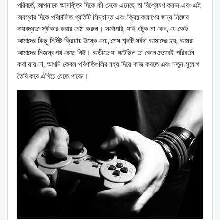
পরিবর্তে, আপনাকে আসক্তির দিকে কী ডেকে এনেছে তা বিশ্লেষণ করুন এবং এই
অবস্থার দিকে পরিচালিত প্রতিটি সিদ্ধান্ত এবং ক্রিয়াকলাপের জন্য নিজের
দায়বদ্ধতা স্বীকার করার চেষ্টা করুন। সর্বোপরি, যাই ঘটুক না কেন, যে কেউ
আমাদের কিছু নির্দিষ্ট ক্রিয়ায় উস্কে দেয়, শেষ শব্দটি সর্বদা আমাদের হয়, আমরা
আমাদের নিজস্ব পথ বেছে নিই। অতীতে যা ঘটেছিল তা কোনওভাবেই পরিবর্তন
করা যায় না, আপনি কেবল পরিণতিগুলির মধ্য দিয়ে কাজ করতে এবং নতুন সুযোগ
তৈরি করে এগিয়ে যেতে পারেন।