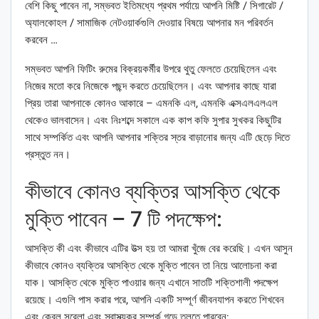
বেশি কিছু পাবেন না, সম্ভবত ইতিমধ্যে প্রথম পর্যায়ে আপনি মিষ্টি / সিগারেট /
অ্যালকোহল / সামাজিক নেটওয়ার্কগুলি দেওয়ার বিষয়ে আপনার মন পরিবর্তন
করবেন …
সম্ভবত আপনি ফিটিং রুমের বিক্রয়কর্মীর উপরে থুতু ফেলতে চেয়েছিলেন এবং
নিজের মতো করে নিজেকে পছন্দ করতে চেয়েছিলেন। এবং আপনার কাছে যারা
প্রিয় তারা আপনাকে কোনও আকারে – এমনকি এল, এমনকি এক্সএলএলএল
থেকেও ভালবাসেন। এবং নিঃশব্দে সকালে এক কাপ কফি সুপার সুখকর কিছুটির
সাথে সম্পর্কিত এবং আপনি আপনার শক্তির স্তর বাড়ানোর জন্য এটি ছেড়ে দিতে
প্রস্তুত নন।
কীভাবে কোনও ব্যক্তির আসক্তি থেকে
মুক্তি পাবেন – 7 টি পদক্ষেপ:
আসক্তি কী এবং কীভাবে এটির উত্স হয় তা আমরা খুঁজে বের করেছি। এখন আসুন
কীভাবে কোনও ব্যক্তির আসক্তি থেকে মুক্তি পাবেন তা নিয়ে আলোচনা করা
যাক। আসক্তি থেকে মুক্তি পাওয়ার জন্য এখানে সাতটি শক্তিশালী পদক্ষেপ
রয়েছে। এগুলি পাস করার পরে, আপনি একটি সম্পূর্ণ জীবনযাপন করতে শিখবেন
এবং কেবল সুরেলা এবং স্বাস্থ্যকর সম্পর্ক গড়ে তুলতে পারবেন: