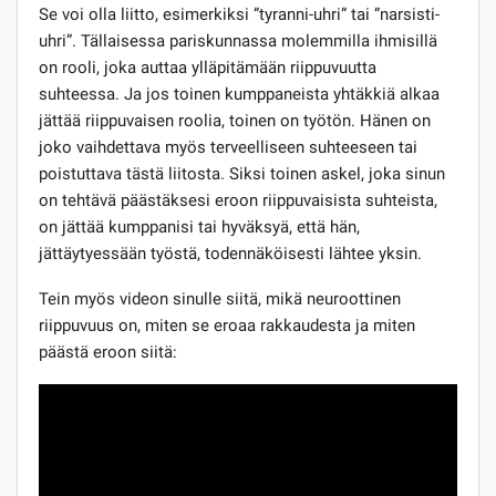
Se voi olla liitto, esimerkiksi ”tyranni-uhri” tai ”narsisti-
uhri”. Tällaisessa pariskunnassa molemmilla ihmisillä
on rooli, joka auttaa ylläpitämään riippuvuutta
suhteessa. Ja jos toinen kumppaneista yhtäkkiä alkaa
jättää riippuvaisen roolia, toinen on työtön. Hänen on
joko vaihdettava myös terveelliseen suhteeseen tai
poistuttava tästä liitosta. Siksi toinen askel, joka sinun
on tehtävä päästäksesi eroon riippuvaisista suhteista,
on jättää kumppanisi tai hyväksyä, että hän,
jättäytyessään työstä, todennäköisesti lähtee yksin.
Tein myös videon sinulle siitä, mikä neuroottinen
riippuvuus on, miten se eroaa rakkaudesta ja miten
päästä eroon siitä: