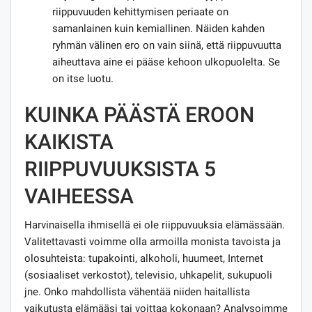
riippuvuuden kehittymisen periaate on
samanlainen kuin kemiallinen. Näiden kahden
ryhmän välinen ero on vain siinä, että riippuvuutta
aiheuttava aine ei pääse kehoon ulkopuolelta. Se
on itse luotu.
KUINKA PÄÄSTÄ EROON
KAIKISTA
RIIPPUVUUKSISTA 5
VAIHEESSA
Harvinaisella ihmisellä ei ole riippuvuuksia elämässään.
Valitettavasti voimme olla armoilla monista tavoista ja
olosuhteista: tupakointi, alkoholi, huumeet, Internet
(sosiaaliset verkostot), televisio, uhkapelit, sukupuoli
jne. Onko mahdollista vähentää niiden haitallista
vaikutusta elämääsi tai voittaa kokonaan? Analysoimme