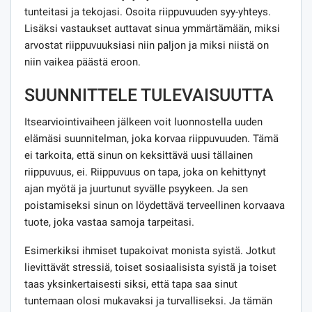
tunteitasi ja tekojasi. Osoita riippuvuuden syy-yhteys.
Lisäksi vastaukset auttavat sinua ymmärtämään, miksi
arvostat riippuvuuksiasi niin paljon ja miksi niistä on
niin vaikea päästä eroon.
SUUNNITTELE TULEVAISUUTTA
Itsearviointivaiheen jälkeen voit luonnostella uuden
elämäsi suunnitelman, joka korvaa riippuvuuden. Tämä
ei tarkoita, että sinun on keksittävä uusi tällainen
riippuvuus, ei. Riippuvuus on tapa, joka on kehittynyt
ajan myötä ja juurtunut syvälle psyykeen. Ja sen
poistamiseksi sinun on löydettävä terveellinen korvaava
tuote, joka vastaa samoja tarpeitasi.
Esimerkiksi ihmiset tupakoivat monista syistä. Jotkut
lievittävät stressiä, toiset sosiaalisista syistä ja toiset
taas yksinkertaisesti siksi, että tapa saa sinut
tuntemaan olosi mukavaksi ja turvalliseksi. Ja tämän