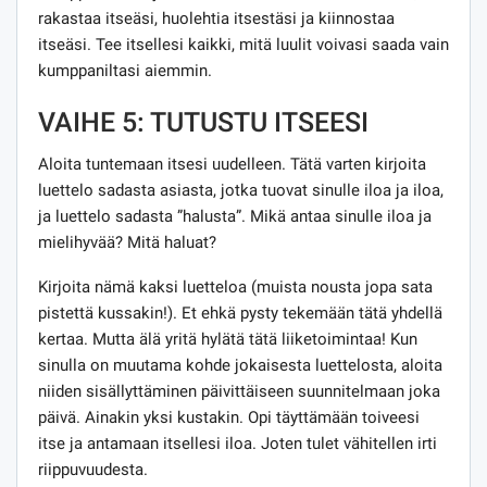
rakastaa itseäsi, huolehtia itsestäsi ja kiinnostaa
itseäsi. Tee itsellesi kaikki, mitä luulit voivasi saada vain
kumppaniltasi aiemmin.
VAIHE 5: TUTUSTU ITSEESI
Aloita tuntemaan itsesi uudelleen. Tätä varten kirjoita
luettelo sadasta asiasta, jotka tuovat sinulle iloa ja iloa,
ja luettelo sadasta ”halusta”. Mikä antaa sinulle iloa ja
mielihyvää? Mitä haluat?
Kirjoita nämä kaksi luetteloa (muista nousta jopa sata
pistettä kussakin!). Et ehkä pysty tekemään tätä yhdellä
kertaa. Mutta älä yritä hylätä tätä liiketoimintaa! Kun
sinulla on muutama kohde jokaisesta luettelosta, aloita
niiden sisällyttäminen päivittäiseen suunnitelmaan joka
päivä. Ainakin yksi kustakin. Opi täyttämään toiveesi
itse ja antamaan itsellesi iloa. Joten tulet vähitellen irti
riippuvuudesta.