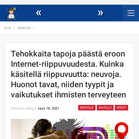
«
»
Koti
Miehille
Tehokkaita tapoja päästä eroon
Internet-riippuvuudesta. Kuinka
käsitellä riippuvuutta: neuvoja.
Huonot tavat, niiden tyypit ja
vaikutukset ihmisten terveyteen
MIEHILLE
NAISILLE
NIKSIT
Viimeisin päivitys
syys 18, 2021