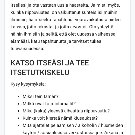
itsellesi ja ota vastaan ​​uusia haasteita. Ja mieti myös,
kuinka riippuvuutesi on vaikuttanut suhteisiisi muihin
ihmisiin, häiritseekö tapahtunut vuorovaikutusta niiden
kanssa, joita rakastat ja joita arvostat. Ota yhteyttä
näihin ihmisiin ja selitä, että olet uudessa vaiheessa
elämääsi, katu tapahtunutta ja tarvitset tukea
tulevaisuudessa.
KATSO ITSEÄSI JA TEE
ITSETUTKISKELU
Kysy kysymyksiä:
Miksi tein tämän?
Mitkä ovat toimintamallit?
Mikä (kuka) yleensä aiheuttaa riippuvuutta?
Kuinka voit kiertää nämä kiusaukset?
Mitä ajattelet pelaamisen / alkoholin / huumeiden
käytön / sosiaalisissa verkostoissa jne. Aikana ja