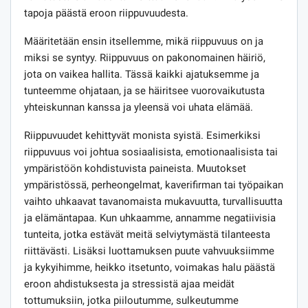
tapoja päästä eroon riippuvuudesta.
Määritetään ensin itsellemme, mikä riippuvuus on ja
miksi se syntyy. Riippuvuus on pakonomainen häiriö,
jota on vaikea hallita. Tässä kaikki ajatuksemme ja
tunteemme ohjataan, ja se häiritsee vuorovaikutusta
yhteiskunnan kanssa ja yleensä voi uhata elämää.
Riippuvuudet kehittyvät monista syistä. Esimerkiksi
riippuvuus voi johtua sosiaalisista, emotionaalisista tai
ympäristöön kohdistuvista paineista. Muutokset
ympäristössä, perheongelmat, kaverifirman tai työpaikan
vaihto uhkaavat tavanomaista mukavuutta, turvallisuutta
ja elämäntapaa. Kun uhkaamme, annamme negatiivisia
tunteita, jotka estävät meitä selviytymästä tilanteesta
riittävästi. Lisäksi luottamuksen puute vahvuuksiimme
ja kykyihimme, heikko itsetunto, voimakas halu päästä
eroon ahdistuksesta ja stressistä ajaa meidät
tottumuksiin, jotka piiloutumme, sulkeutumme