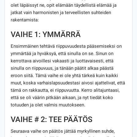
olet läpäissyt ne, opit elämään täydellistä elämää ja
jatkat vain harmonisten ja terveellisten suhteiden
rakentamista:
VAIHE 1: YMMÄRRÄ
Ensimmäinen tehtävä riippuvuudesta pääsemiseksi on
ymmärtää ja hyväksyä, että sinulla on se. Sinun on
kerrottava aivoillesi vakaasti ja luottavaisesti, että
sinulla on riippuvuus, ja tänään päätit alkaa päästä
eroon siitä. Tämä vaihe ei ole yhtä tärkeä kuin kaikki
muut, koska varhaislapsuudestasi aivosi ajattelivat, että
tämä on rakkautta, ei riippuvuutta. Kerro alitajuntaasi,
että se oli väärin pitkään aikaan, ja nyt tiedät koko
totuuden ja olet valmis muutokseen.
VAIHE # 2: TEE PÄÄTÖS
Seuraava vaihe on päätös jättää myrkyllinen suhde,