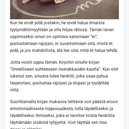
Kun he eivät pidä jostakin, he eivät halua ilmaista
tyytymättömyyttään ja olla hiljaa rätissä. Tämän tavan
oppimiseksi sinun on opittava sanomaan ”ei”,
puolustamaan rajojasi, ei suvaitsemaan sitä, mistä et
pidä, ja jos mahdollista, älä tee sitä, mitä et halua tehdä.
Jotta voisit oppia tämän, kirjoitin sinulle kirjan
”Onnelliseen suhteeseen itserakkauden kautta”. Kun olet
lukenut sen, sinusta tulee henkilö, joka osaa puhua
tarpeistasi, puolustaa rajojasi ja etujasi ja tyydyttää
niitä.
Suorittamalla kirjan mukaisia ​​tehtäviä voit päästä eroon
emotionaalisesta riippuvuudesta, tulla täydelliseksi ja
täydelliseksi ihmiseksi, joka ei tarvitse toista henkilöä
täyttämään sisäistä tyhjyyttä. Voit täyttää sen itse,