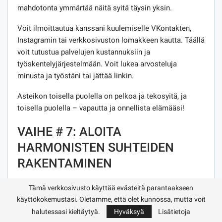
mahdotonta ymmärtää näitä syitä täysin yksin.
Voit ilmoittautua kanssani kuulemiselle VKontakten,
Instagramin tai verkkosivuston lomakkeen kautta. Täällä
voit tutustua palvelujen kustannuksiin ja
työskentelyjärjestelmään. Voit lukea arvosteluja
minusta ja työstäni tai jättää linkin.
Asteikon toisella puolella on pelkoa ja tekosyitä, ja
toisella puolella – vapautta ja onnellista elämääsi!
VAIHE # 7: ALOITA
HARMONISTEN SUHTEIDEN
RAKENTAMINEN
Päästäksesi eroon myrkyllisistä suhteista, voit päästä
Tämä verkkosivusto käyttää evästeitä parantaakseen
niistä irti ja oppia rakastamaan itseäsi ja antamaan
käyttökokemustasi. Oletamme, että olet kunnossa, mutta voit
itsellesi rakkauden, josta olet aina puuttunut. Mutta
halutessasi kieltäytyä.
Hyväksyä
Lisätietoja
kuinka tarkistaa, että olet jo päässyt eroon