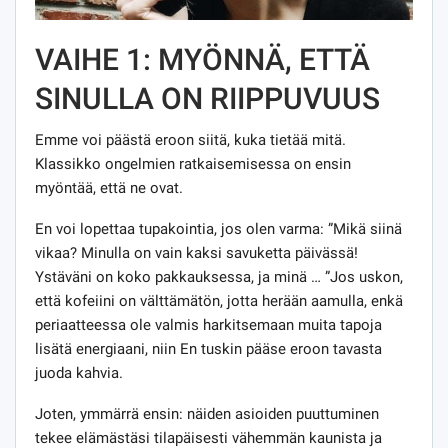
VAIHE 1: MYÖNNÄ, ETTÄ
SINULLA ON RIIPPUVUUS
Emme voi päästä eroon siitä, kuka tietää mitä.
Klassikko ongelmien ratkaisemisessa on ensin
myöntää, että ne ovat.
En voi lopettaa tupakointia, jos olen varma: ”Mikä siinä
vikaa? Minulla on vain kaksi savuketta päivässä!
Ystäväni on koko pakkauksessa, ja minä … ”Jos uskon,
että kofeiini on välttämätön, jotta herään aamulla, enkä
periaatteessa ole valmis harkitsemaan muita tapoja
lisätä energiaani, niin En tuskin pääse eroon tavasta
juoda kahvia.
Joten, ymmärrä ensin: näiden asioiden puuttuminen
tekee elämästäsi tilapäisesti vähemmän kaunista ja