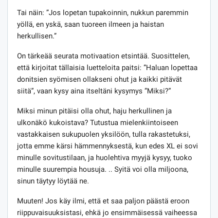
Tai näin: ”Jos lopetan tupakoinnin, nukkun paremmin
yöllä, en yskä, saan tuoreen ilmeen ja haistan
herkullisen.”
On tärkeää seurata motivaation etsintää. Suosittelen,
että kirjoitat tällaisia ​​luetteloita paitsi: ”Haluan lopettaa
donitsien syömisen ollakseni ohut ja kaikki pitävät
siitä”, vaan kysy aina itseltäni kysymys ”Miksi?”
Miksi minun pitäisi olla ohut, haju herkullinen ja
ulkonäkö kukoistava? Tutustua mielenkiintoiseen
vastakkaisen sukupuolen yksilöön, tulla rakastetuksi,
jotta emme kärsi hämmennyksestä, kun edes XL ei sovi
minulle sovitustilaan, ja huolehtiva myyjä kysyy, tuoko
minulle suurempia housuja. .. Syitä voi olla miljoona,
sinun täytyy löytää ne.
Muuten! Jos käy ilmi, että et saa paljon päästä eroon
riippuvaisuuksistasi, ehkä jo ensimmäisessä vaiheessa