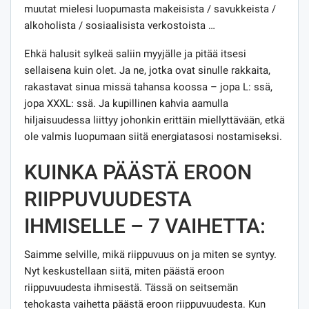
muutat mielesi luopumasta makeisista / savukkeista /
alkoholista / sosiaalisista verkostoista …
Ehkä halusit sylkeä saliin myyjälle ja pitää itsesi
sellaisena kuin olet. Ja ne, jotka ovat sinulle rakkaita,
rakastavat sinua missä tahansa koossa – jopa L: ssä,
jopa XXXL: ssä. Ja kupillinen kahvia aamulla
hiljaisuudessa liittyy johonkin erittäin miellyttävään, etkä
ole valmis luopumaan siitä energiatasosi nostamiseksi.
KUINKA PÄÄSTÄ EROON
RIIPPUVUUDESTA
IHMISELLE – 7 VAIHETTA:
Saimme selville, mikä riippuvuus on ja miten se syntyy.
Nyt keskustellaan siitä, miten päästä eroon
riippuvuudesta ihmisestä. Tässä on seitsemän
tehokasta vaihetta päästä eroon riippuvuudesta. Kun