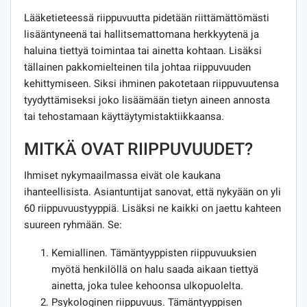
Lääketieteessä riippuvuutta pidetään riittämättömästi
lisääntyneenä tai hallitsemattomana herkkyytenä ja
haluina tiettyä toimintaa tai ainetta kohtaan. Lisäksi
tällainen pakkomielteinen tila johtaa riippuvuuden
kehittymiseen. Siksi ihminen pakotetaan riippuvuutensa
tyydyttämiseksi joko lisäämään tietyn aineen annosta
tai tehostamaan käyttäytymistaktiikkaansa.
MITKÄ OVAT RIIPPUVUUDET?
Ihmiset nykymaailmassa eivät ole kaukana
ihanteellisista. Asiantuntijat sanovat, että nykyään on yli
60 riippuvuustyyppiä. Lisäksi ne kaikki on jaettu kahteen
suureen ryhmään. Se:
Kemiallinen. Tämäntyyppisten riippuvuuksien
myötä henkilöllä on halu saada aikaan tiettyä
ainetta, joka tulee kehoonsa ulkopuolelta.
Psykologinen riippuvuus. Tämäntyyppisen