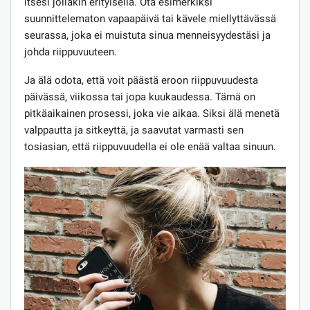
itsesi jollakin erityisellä. Ota esimerkiksi
suunnittelematon vapaapäivä tai kävele miellyttävässä
seurassa, joka ei muistuta sinua menneisyydestäsi ja
johda riippuvuuteen.
Ja älä odota, että voit päästä eroon riippuvuudesta
päivässä, viikossa tai jopa kuukaudessa. Tämä on
pitkäaikainen prosessi, joka vie aikaa. Siksi älä menetä
valppautta ja sitkeyttä, ja saavutat varmasti sen
tosiasian, että riippuvuudella ei ole enää valtaa sinuun.