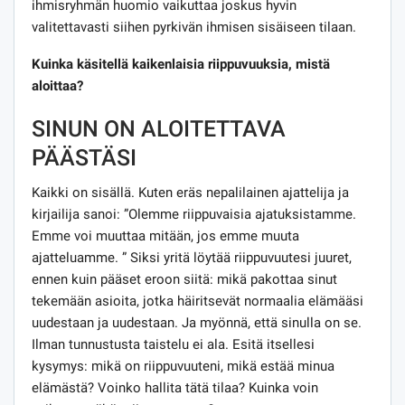
ihmisryhmän huomio vaikuttaa joskus hyvin
valitettavasti siihen pyrkivän ihmisen sisäiseen tilaan.
Kuinka käsitellä kaikenlaisia ​​riippuvuuksia, mistä
aloittaa?
SINUN ON ALOITETTAVA
PÄÄSTÄSI
Kaikki on sisällä. Kuten eräs nepalilainen ajattelija ja
kirjailija sanoi: ”Olemme riippuvaisia ​​ajatuksistamme.
Emme voi muuttaa mitään, jos emme muuta
ajatteluamme. ” Siksi yritä löytää riippuvuutesi juuret,
ennen kuin pääset eroon siitä: mikä pakottaa sinut
tekemään asioita, jotka häiritsevät normaalia elämääsi
uudestaan ​​ja uudestaan. Ja myönnä, että sinulla on se.
Ilman tunnustusta taistelu ei ala. Esitä itsellesi
kysymys: mikä on riippuvuuteni, mikä estää minua
elämästä? Voinko hallita tätä tilaa? Kuinka voin