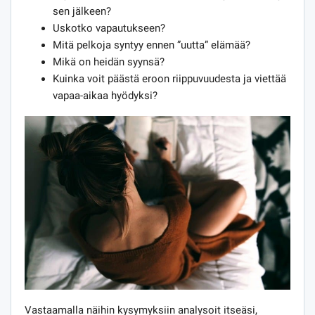
sen jälkeen?
Uskotko vapautukseen?
Mitä pelkoja syntyy ennen ”uutta” elämää?
Mikä on heidän syynsä?
Kuinka voit päästä eroon riippuvuudesta ja viettää
vapaa-aikaa hyödyksi?
Vastaamalla näihin kysymyksiin analysoit itseäsi,