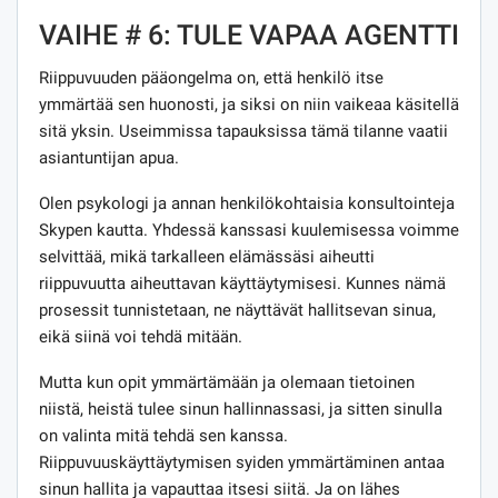
VAIHE # 6: TULE VAPAA AGENTTI
Riippuvuuden pääongelma on, että henkilö itse
ymmärtää sen huonosti, ja siksi on niin vaikeaa käsitellä
sitä yksin. Useimmissa tapauksissa tämä tilanne vaatii
asiantuntijan apua.
Olen psykologi ja annan henkilökohtaisia ​​konsultointeja
Skypen kautta. Yhdessä kanssasi kuulemisessa voimme
selvittää, mikä tarkalleen elämässäsi aiheutti
riippuvuutta aiheuttavan käyttäytymisesi. Kunnes nämä
prosessit tunnistetaan, ne näyttävät hallitsevan sinua,
eikä siinä voi tehdä mitään.
Mutta kun opit ymmärtämään ja olemaan tietoinen
niistä, heistä tulee sinun hallinnassasi, ja sitten sinulla
on valinta mitä tehdä sen kanssa.
Riippuvuuskäyttäytymisen syiden ymmärtäminen antaa
sinun hallita ja vapauttaa itsesi siitä. Ja on lähes