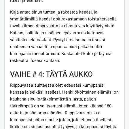
itsesi ja elämäsi.
Kirja antaa sinun tuntea ja rakastaa itseäsi, ja
ymmärtämällä itseäsi opit rakastamaan toista terveellä
tavalla ilman riippuvuutta ja uhrautuvaa käyttäytymistä.
Kateus, hallinta ja sisäinen epävarmuus katoavat
vähitellen elämästäsi. Pystyt ilmaisemaan itseäsi
suhteessa vapaasti ja spontaanisti pelkäämättä
kumppanin menettämistä. Koska olet koko ja täynnä
rakkautta itseäsi kohtaan.
VAIHE # 4: TÄYTÄ AUKKO
Riippuvassa suhteessa olet edessäsi kumppanisi
kanssa ja selkäsi itsellesi. Henkilökohtainen elämäsi on
kaukana sinulle tärkeimmästä sijasta, paljon
tärkeämpää on valitsemasi elämä. Joten käännä 180
astetta ja näe oma elämäsi. Riippuvuus on, kun
kumppanisi antaa sinulle jotain, jota et anna itsellesi.
Ikään kuin sielussasi olisi tyhjyys, ja kumppanisi täyttää