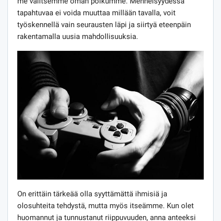
me valitsemme oman polkumme. Menneisyydessä
tapahtuvaa ei voida muuttaa millään tavalla, voit
työskennellä vain seurausten läpi ja siirtyä eteenpäin
rakentamalla uusia mahdollisuuksia.
On erittäin tärkeää olla syyttämättä ihmisiä ja
olosuhteita tehdystä, mutta myös itseämme. Kun olet
huomannut ja tunnustanut riippuvuuden, anna anteeksi