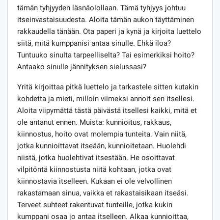
tämän tyhjyyden läsnäolollaan. Tämä tyhjyys johtuu
itseinvastaisuudesta. Aloita tämän aukon täyttäminen
rakkaudella tänään. Ota paperi ja kynä ja kirjoita luettelo
siitä, mitä kumppanisi antaa sinulle. Ehkä iloa?
Tuntuuko sinulta tarpeelliselta? Tai esimerkiksi hoito?
Antaako sinulle jännityksen sielussasi?
Yritä kirjoittaa pitkä luettelo ja tarkastele sitten kutakin
kohdetta ja mieti, milloin viimeksi annoit sen itsellesi.
Aloita viipymättä tästä päivästä itsellesi kaikki, mitä et
ole antanut ennen. Muista: kunnioitus, rakkaus,
kiinnostus, hoito ovat molempia tunteita. Vain niitä,
jotka kunnioittavat itseään, kunnioitetaan. Huolehdi
niistä, jotka huolehtivat itsestään. He osoittavat
vilpitöntä kiinnostusta niitä kohtaan, jotka ovat
kiinnostavia itselleen. Kukaan ei ole velvollinen
rakastamaan sinua, vaikka et rakastaisikaan itseäsi.
Terveet suhteet rakentuvat tunteille, jotka kukin
kumppani osaa jo antaa itselleen. Alkaa kunnioittaa,