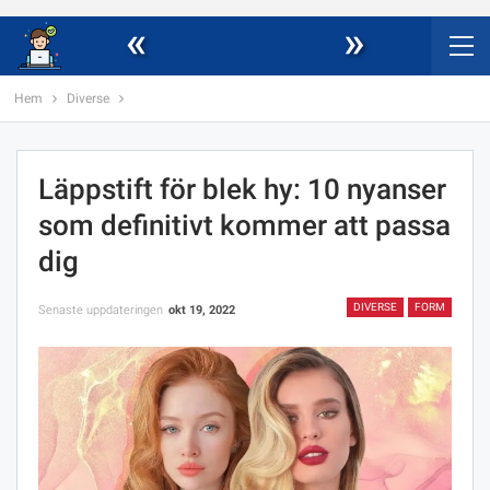
«
»
Hem
Diverse
Läppstift för blek hy: 10 nyanser
som definitivt kommer att passa
dig
DIVERSE
FORM
Senaste uppdateringen
okt 19, 2022