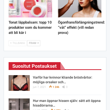
Tonat läppbalsam: topp 10
Ögonfransförlängningstrend:
produkter som du kommer
”våt” effekt (vill redan
att bli kär i
prova)
TILLBAKA
FRAM
Suositut Postaukset
Varför har kvinnor kliande bröstvårtor:
möjliga orsaker och…
jun 7, 2021
1 246
0
Hur man öppnar hissen själv: sätt att öppna
hissdörrarna…