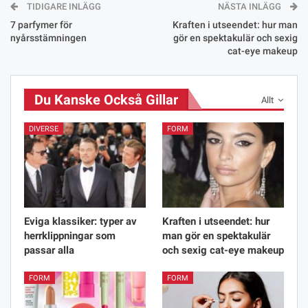
TIDIGARE INLÄGG
NÄSTA INLÄGG
7 parfymer för
Kraften i utseendet: hur man
nyårsstämningen
gör en spektakulär och sexig
cat-eye makeup
Du Kanske Också Gillar
Allt
DIVERSE
FORM
Eviga klassiker: typer av
Kraften i utseendet: hur
herrklippningar som
man gör en spektakulär
passar alla
och sexig cat-eye makeup
FORM
FORM