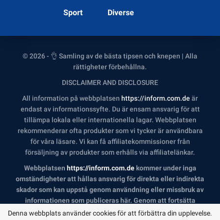
Sport
Diverse
© 2026 - 👌 Samling av de bästa tipsen och knepen | Alla
rättigheter förbehållna.
DISCLAIMER AND DISCLOSURE
All information på webbplatsen
https://inform.com.de
är
endast av informationssyfte. Du är ensam ansvarig för att
tillämpa lokala eller internationella lagar. Webbplatsen
rekommenderar ofta produkter som vi tycker är användbara
för våra läsare. Vi kan få affiliatekommissioner från
försäljning av produkter som erhålls via affiliatelänkar.
Webbplatsen
https://inform.com.de
kommer under inga
omständigheter att hållas ansvarig för direkta eller indirekta
skador som kan uppstå genom användning eller missbruk av
informationen som publiceras här. Genom att fortsätta
erkänner du att du har läst och accepterat vår fullständiga
Denna webbplats använder cookies för att förbättra din upplevelse.