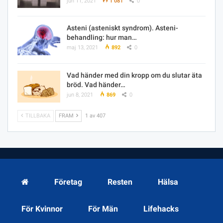
jun 11, 2021
1 081
0
Asteni (asteniskt syndrom). Asteni-
behandling: hur man…
maj 13, 2021
892
0
Vad händer med din kropp om du slutar äta
bröd. Vad händer…
jun 8, 2021
869
0
TILLBAKA
FRAM
1 av 407
Företag
Resten
Hälsa
För Kvinnor
För Män
Lifehacks