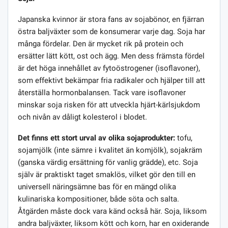
Japanska kvinnor är stora fans av sojabönor, en fjärran
östra baljväxter som de konsumerar varje dag. Soja har
många fördelar. Den är mycket rik på protein och
ersätter lätt kött, ost och ägg. Men dess främsta fördel
är det höga innehållet av fytoöstrogener (isoflavoner),
som effektivt bekämpar fria radikaler och hjälper till att
återställa hormonbalansen. Tack vare isoflavoner
minskar soja risken för att utveckla hjärt-kärlsjukdom
och nivån av dåligt kolesterol i blodet.
Det finns ett stort urval av olika sojaprodukter:
tofu,
sojamjölk (inte sämre i kvalitet än komjölk), sojakräm
(ganska värdig ersättning för vanlig grädde), etc. Soja
själv är praktiskt taget smaklös, vilket gör den till en
universell näringsämne bas för en mängd olika
kulinariska kompositioner, både söta och salta.
Åtgärden måste dock vara känd också här. Soja, liksom
andra baljväxter, liksom kött och korn, har en oxiderande