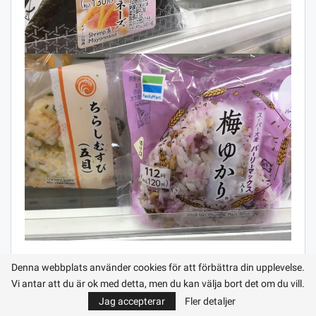
PLATT
Denna webbplats använder cookies för att förbättra din upplevelse.
Vi antar att du är ok med detta, men du kan välja bort det om du vill.
Ramen är förmodligen den vanligaste maträtten i Japan.
Jag accepterar
Fler detaljer
Detta är en fermenterad nudelsoppa. Groddar, örter och