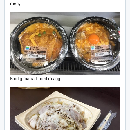
meny
Färdig maträtt med rå ägg