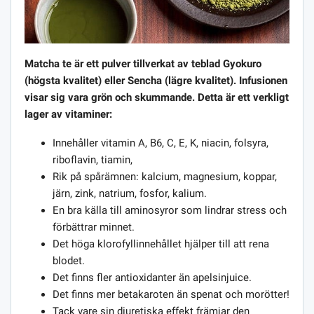
Matcha te är ett pulver tillverkat av teblad Gyokuro
(högsta kvalitet) eller Sencha (lägre kvalitet). Infusionen
visar sig vara grön och skummande. Detta är ett verkligt
lager av vitaminer:
Innehåller vitamin A, B6, C, E, K, niacin, folsyra,
riboflavin, tiamin,
Rik på spårämnen: kalcium, magnesium, koppar,
järn, zink, natrium, fosfor, kalium.
En bra källa till aminosyror som lindrar stress och
förbättrar minnet.
Det höga klorofyllinnehållet hjälper till att rena
blodet.
Det finns fler antioxidanter än apelsinjuice.
Det finns mer betakaroten än spenat och morötter!
Tack vare sin diuretiska effekt främjar den