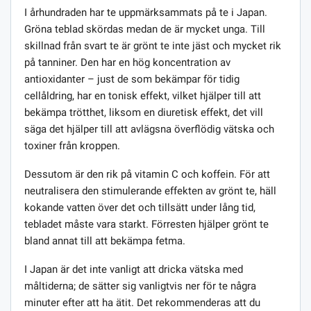
I århundraden har te uppmärksammats på te i Japan.
Gröna teblad skördas medan de är mycket unga. Till
skillnad från svart te är grönt te inte jäst och mycket rik
på tanniner. Den har en hög koncentration av
antioxidanter – just de som bekämpar för tidig
cellåldring, har en tonisk effekt, vilket hjälper till att
bekämpa trötthet, liksom en diuretisk effekt, det vill
säga det hjälper till att avlägsna överflödig vätska och
toxiner från kroppen.
Dessutom är den rik på vitamin C och koffein. För att
neutralisera den stimulerande effekten av grönt te, häll
kokande vatten över det och tillsätt under lång tid,
tebladet måste vara starkt. Förresten hjälper grönt te
bland annat till att bekämpa fetma.
I Japan är det inte vanligt att dricka vätska med
måltiderna; de sätter sig vanligtvis ner för te några
minuter efter att ha ätit. Det rekommenderas att du