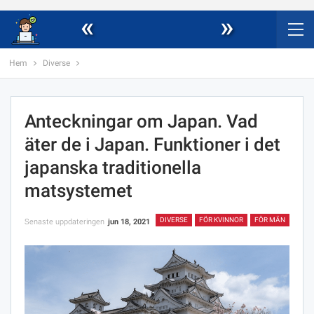
«
»
Hem
Diverse
Anteckningar om Japan. Vad
äter de i Japan. Funktioner i det
japanska traditionella
matsystemet
DIVERSE
FÖR KVINNOR
FÖR MÄN
Senaste uppdateringen
jun 18, 2021