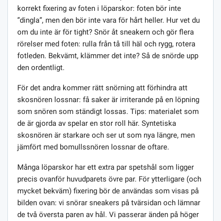
korrekt fixering av foten i löparskor: foten bör inte
”dingla”, men den bör inte vara för hårt heller. Hur vet du
om du inte är för tight? Snör åt sneakern och gör flera
rörelser med foten: rulla från tå till häl och rygg, rotera
fotleden. Bekvämt, klämmer det inte? Så de snörde upp
den ordentligt.
För det andra kommer rätt snörning att förhindra att
skosnören lossnar: få saker är irriterande på en löpning
som snören som ständigt lossas. Tips: materialet som
de är gjorda av spelar en stor roll här. Syntetiska
skosnören är starkare och ser ut som nya längre, men
jämfört med bomullssnören lossnar de oftare.
Många löparskor har ett extra par spetshål som ligger
precis ovanför huvudparets övre par. För ytterligare (och
mycket bekväm) fixering bör de användas som visas på
bilden ovan: vi snörar sneakers på tvärsidan och lämnar
de två översta paren av hål. Vi passerar änden på höger