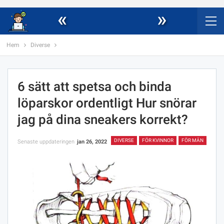
«
»
Hem
Diverse
6 sätt att spetsa och binda
löparskor ordentligt Hur snörar
jag på dina sneakers korrekt?
DIVERSE
FÖR KVINNOR
FÖR MÄN
Senaste uppdateringen
jan 26, 2022