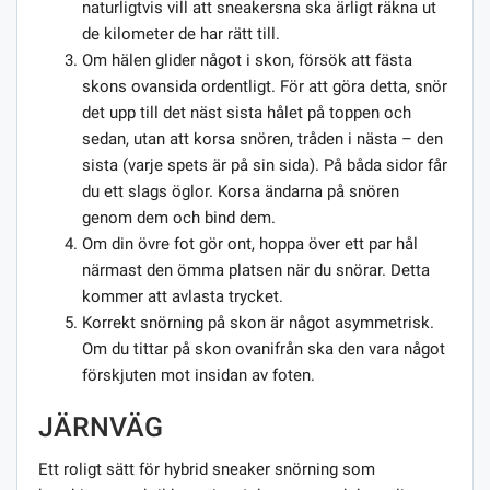
naturligtvis vill att sneakersna ska ärligt räkna ut
de kilometer de har rätt till.
Om hälen glider något i skon, försök att fästa
skons ovansida ordentligt. För att göra detta, snör
det upp till det näst sista hålet på toppen och
sedan, utan att korsa snören, tråden i nästa – den
sista (varje spets är på sin sida). På båda sidor får
du ett slags öglor. Korsa ändarna på snören
genom dem och bind dem.
Om din övre fot gör ont, hoppa över ett par hål
närmast den ömma platsen när du snörar. Detta
kommer att avlasta trycket.
Korrekt snörning på skon är något asymmetrisk.
Om du tittar på skon ovanifrån ska den vara något
förskjuten mot insidan av foten.
JÄRNVÄG
Ett roligt sätt för hybrid sneaker snörning som