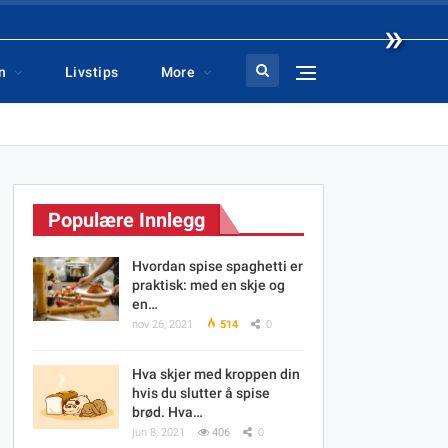
»
n
Livstips
More
Populære Innlegg
Hvordan spise spaghetti er
praktisk: med en skje og
en…
nov 26, 2021
514
0
Hva skjer med kroppen din
hvis du slutter å spise
brød. Hva…
jun 8, 2021
406
0