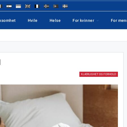
rksomhet
Hvile
Helse
For kvinner
For men
d
KJÆRLIGHET OG FORHOLD