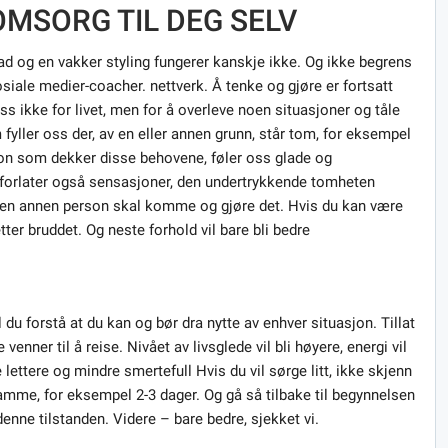
OMSORG TIL DEG SELV
bad og en vakker styling fungerer kanskje ikke. Og ikke begrens
siale medier-coacher. nettverk. Å tenke og gjøre er fortsatt
l oss ikke for livet, men for å overleve noen situasjoner og tåle
 fyller oss der, av en eller annen grunn, står tom, for eksempel
rson som dekker disse behovene, føler oss glade og
, forlater også sensasjoner, den undertrykkende tomheten
at en annen person skal komme og gjøre det. Hvis du kan være
tter bruddet. Og neste forhold vil bare bli bedre
l du forstå at du kan og bør dra nytte av enhver situasjon. Tillat
venner til å reise. Nivået av livsglede vil bli høyere, energi vil
ettere og mindre smertefull Hvis du vil sørge litt, ikke skjenn
ramme, for eksempel 2-3 dager. Og gå så tilbake til begynnelsen
enne tilstanden. Videre – bare bedre, sjekket vi.