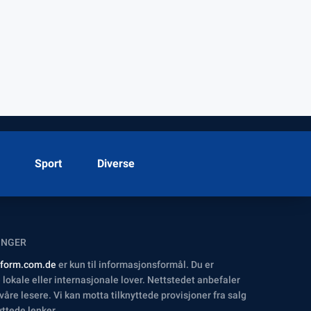
Sport
Diverse
INGER
inform.com.de
er kun til informasjonsformål. Du er
lokale eller internasjonale lover. Nettstedet anbefaler
 våre lesere. Vi kan motta tilknyttede provisjoner fra salg
yttede lenker.