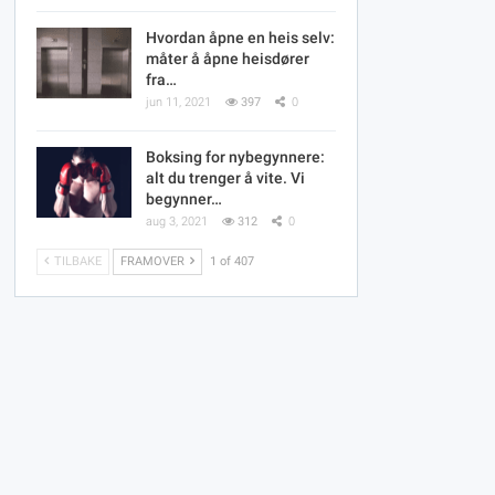
Hvordan åpne en heis selv:
måter å åpne heisdører
fra…
jun 11, 2021
397
0
Boksing for nybegynnere:
alt du trenger å vite. Vi
begynner…
aug 3, 2021
312
0
TILBAKE
FRAMOVER
1 of 407