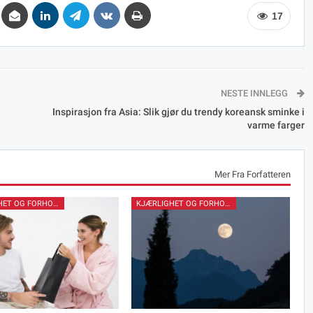
17
NESTE INNLEGG
Inspirasjon fra Asia: Slik gjør du trendy koreansk sminke i
varme farger
Mer Fra Forfatteren
KJÆRLIGHET OG FORHOLD
KJÆRLIGHET OG FORHOLD