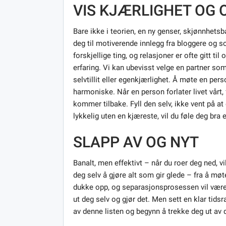
VIS KJÆRLIGHET OG 
Bare ikke i teorien, en ny genser, skjønnhets
deg til motiverende innlegg fra bloggere og so
forskjellige ting, og relasjoner er ofte gitt ti
erfaring. Vi kan ubevisst velge en partner som
selvtillit eller egenkjærlighet. Å møte en pe
harmoniske. Når en person forlater livet vårt
kommer tilbake. Fyll den selv, ikke vent på 
lykkelig uten en kjæreste, vil du føle deg bra e
SLAPP AV OG NYT
Banalt, men effektivt – når du roer deg ned, vi
deg selv å gjøre alt som gir glede – fra å møte 
dukke opp, og separasjonsprosessen vil være l
ut deg selv og gjør det. Men sett en klar tids
av denne listen og begynn å trekke deg ut av d