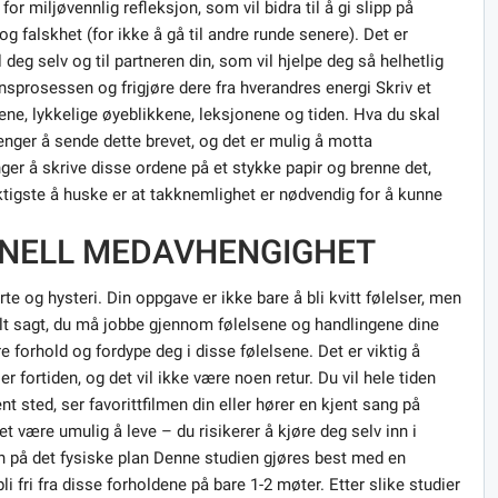
r miljøvennlig refleksjon, som vil bidra til å gi slipp på
 og falskhet (for ikke å gå til andre runde senere). Det er
eg selv og til partneren din, som vil hjelpe deg så helhetlig
sprosessen og frigjøre dere fra hverandres energi Skriv et
sene, lykkelige øyeblikkene, leksjonene og tiden. Hva du skal
enger å sende dette brevet, og det er mulig å motta
er å skrive disse ordene på et stykke papir og brenne det,
ktigste å huske er at takknemlighet er nødvendig for å kunne
NELL MEDAVHENGIGHET
te og hysteri. Din oppgave er ikke bare å bli kvitt følelser, men
elt sagt, du må jobbe gjennom følelsene og handlingene dine
re forhold og fordype deg i disse følelsene. Det er viktig å
 fortiden, og det vil ikke være noen retur. Du vil hele tiden
 sted, ser favorittfilmen din eller hører en kjent sang på
t være umulig å leve – du risikerer å kjøre deg selv inn i
en på det fysiske plan Denne studien gjøres best med en
i fri fra disse forholdene på bare 1-2 møter. Etter slike studier