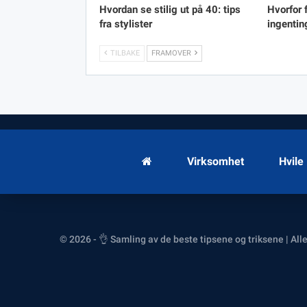
Hvordan se stilig ut på 40: tips
Hvorfor f
fra stylister
ingentin
TILBAKE
FRAMOVER
Virksomhet
Hvile
© 2026 - 👌 Samling av de beste tipsene og triksene | Alle