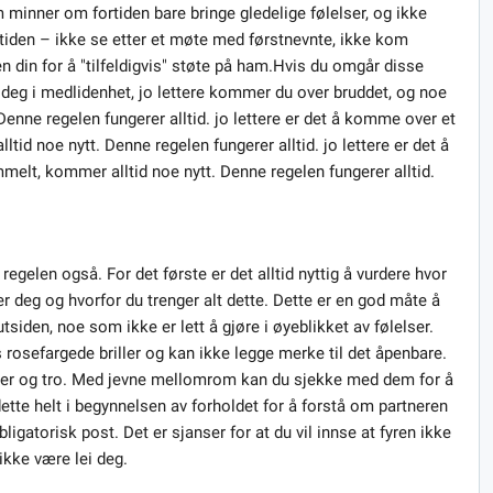
m minner om fortiden bare bringe gledelige følelser, og ikke
 tiden – ikke se etter et møte med førstnevnte, ikke kom
een din for å "tilfeldigvis" støte på ham.Hvis du omgår disse
r deg i medlidenhet, jo lettere kommer du over bruddet, og noe
enne regelen fungerer alltid. jo lettere er det å komme over et
tid noe nytt. Denne regelen fungerer alltid. jo lettere er det å
elt, kommer alltid noe nytt. Denne regelen fungerer alltid.
regelen også. For det første er det alltid nyttig å vurdere hvor
r deg og hvorfor du trenger alt dette. Dette er en god måte å
tsiden, noe som ikke er lett å gjøre i øyeblikket av følelser.
s rosefargede briller og kan ikke legge merke til det åpenbare.
dier og tro. Med jevne mellomrom kan du sjekke med dem for å
dette helt i begynnelsen av forholdet for å forstå om partneren
ligatorisk post. Det er sjanser for at du vil innse at fyren ikke
 ikke være lei deg.