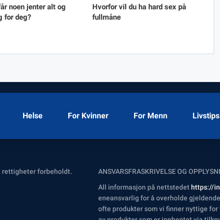
år noen jenter alt og
Hvorfor vil du ha hard sex på
g for deg?
fullmåne
Helse
For Kvinner
For Menn
Livstips
 rettigheter forbeholdt.
ANSVARSFRASKRIVELSE OG OPPLYSN
All informasjon på nettstedet
https://
eneansvarlig for å overholde gjeldende 
ofte produkter som vi finner nyttige for
av produkter som er innhentet via tilkn