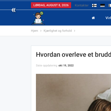
«
LØRDAG, AUGUST 8, 2026
Kontakter
Vi
Hjem
Kjærlighet og forhold
Hvordan overleve et brud
Siste oppdatering
okt 19, 2022