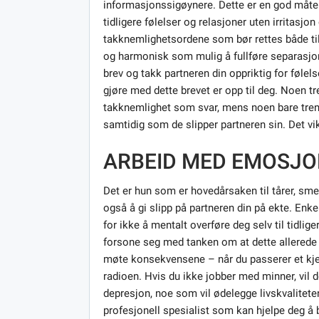
informasjonssigøynere. Dette er en god måte fo
tidligere følelser og relasjoner uten irritasjon
takknemlighetsordene som bør rettes både til d
og harmonisk som mulig å fullføre separasjon
brev og takk partneren din oppriktig for følel
gjøre med dette brevet er opp til deg. Noen tr
takknemlighet som svar, mens noen bare treng
samtidig som de slipper partneren sin. Det vi
ARBEID MED EMOSJO
Det er hun som er hovedårsaken til tårer, smer
også å gi slipp på partneren din på ekte. Enk
for ikke å mentalt overføre deg selv til tidlige
forsone seg med tanken om at dette allerede er
møte konsekvensene – når du passerer et kjent
radioen. Hvis du ikke jobber med minner, vil de
depresjon, noe som vil ødelegge livskvalitet
profesjonell spesialist som kan hjelpe deg å bl