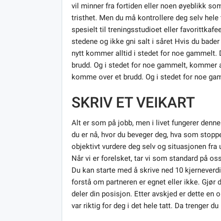
vil minner fra fortiden eller noen øyeblikk so
tristhet. Men du må kontrollere deg selv hele
spesielt til treningsstudioet eller favorittkaf
stedene og ikke gni salt i såret Hvis du bade
nytt kommer alltid i stedet for noe gammelt. D
brudd. Og i stedet for noe gammelt, kommer all
komme over et brudd. Og i stedet for noe gamm
SKRIV ET VEIKART
Alt er som på jobb, men i livet fungerer denne 
du er nå, hvor du beveger deg, hva som stoppe
objektivt vurdere deg selv og situasjonen fra u
Når vi er forelsket, tar vi som standard på os
Du kan starte med å skrive ned 10 kjernever
forstå om partneren er egnet eller ikke. Gjør 
deler din posisjon. Etter avskjed er dette en ob
var riktig for deg i det hele tatt. Da trenger du