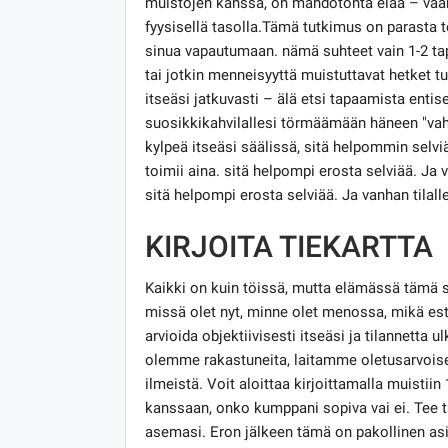
muistojen kanssa, on mahdotonta elää – vaa
fyysisellä tasolla.Tämä tutkimus on parasta t
sinua vapautumaan. nämä suhteet vain 1-2 ta
tai jotkin menneisyyttä muistuttavat hetket tuo
itseäsi jatkuvasti – älä etsi tapaamista entisen
suosikkikahvilallesi törmäämään häneen "vah
kylpeä itseäsi säälissä, sitä helpommin selviä
toimii aina. sitä helpompi erosta selviää. Ja v
sitä helpompi erosta selviää. Ja vanhan tilall
KIRJOITA TIEKARTTA
Kaikki on kuin töissä, mutta elämässä tämä s
missä olet nyt, minne olet menossa, mikä est
arvioida objektiivisesti itseäsi ja tilannetta 
olemme rakastuneita, laitamme oletusarvoi
ilmeistä. Voit aloittaa kirjoittamalla muistiin
kanssaan, onko kumppani sopiva vai ei. Tee
asemasi. Eron jälkeen tämä on pakollinen asia