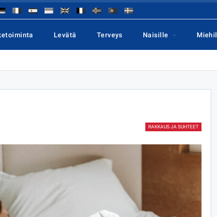
ketoiminta
Levätä
Terveys
Naisille
Miehil
RAKKAUS JA SUHTEET