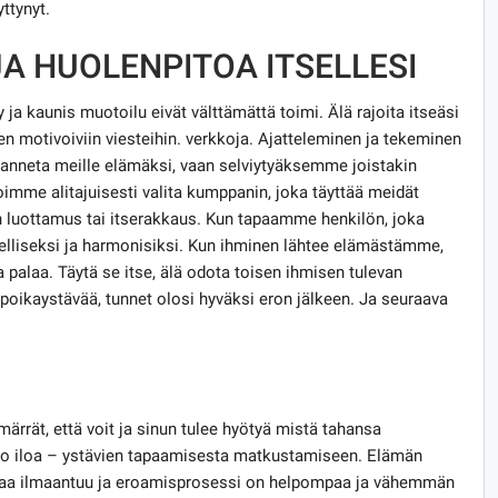
yttynyt.
A HUOLENPITOA ITSELLESI
y ja kaunis muotoilu eivät välttämättä toimi. Älä rajoita itseäsi
n motivoiviin viesteihin. verkkoja. Ajatteleminen ja tekeminen
ein anneta meille elämäksi, vaan selviytyäksemme joistakin
mme alitajuisesti valita kumppanin, joka täyttää meidät
ten luottamus tai itserakkaus. Kun tapaamme henkilön, joka
liseksi ja harmonisiksi. Kun ihminen lähtee elämästämme,
a palaa. Täytä se itse, älä odota toisen ihmisen tulevan
poikaystävää, tunnet olosi hyväksi eron jälkeen. Ja seuraava
rrät, että voit ja sinun tulee hyötyä mistä tahansa
ä tuo iloa – ystävien tapaamisesta matkustamiseen. Elämän
iaa ilmaantuu ja eroamisprosessi on helpompaa ja vähemmän