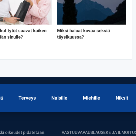
tkut tytöt saavat kaiken
Miksi haluat kovaa seksiä
ään sinulle?
täysikuussa?
tä
Terveys
Naisille
Miehille
Niksit
kki oikeudet pidätetään.
VASTUUVAPAUSLAUSEKE JA ILMOITU