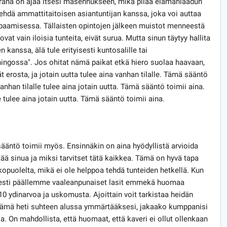
rana on ajaa itsesi masennukseen, mikä pilaa elämänlaadun
ehdä ammattitaitoisen asiantuntijan kanssa, joka voi auttaa
paamisessa. Tällaisten opintojen jälkeen muistot menneestä
vat vain iloisia tunteita, eivät surua. Mutta sinun täytyy hallita
 kanssa, älä tule erityisesti kuntosalille tai
ingossa". Jos ohitat nämä paikat etkä hiero suolaa haavaan,
t erosta, ja jotain uutta tulee aina vanhan tilalle. Tämä sääntö
anhan tilalle tulee aina jotain uutta. Tämä sääntö toimii aina.
e tulee aina jotain uutta. Tämä sääntö toimii aina.
ääntö toimii myös. Ensinnäkin on aina hyödyllistä arvioida
ää sinua ja miksi tarvitset tätä kaikkea. Tämä on hyvä tapa
ulkopuolelta, mikä ei ole helppoa tehdä tunteiden hetkellä. Kun
sesti päällemme vaaleanpunaiset lasit emmekä huomaa
 10 ydinarvoa ja uskomusta. Ajoittain voit tarkistaa heidän
 tämä heti suhteen alussa ymmärtääksesi, jakaako kumppanisi
. On mahdollista, että huomaat, että kaveri ei ollut ollenkaan