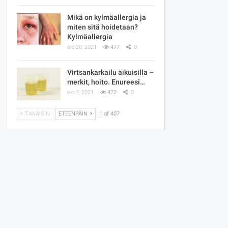
Mikä on kylmäallergia ja
miten sitä hoidetaan?
Kylmäallergia
elo 20, 2021
477
0
Virtsankarkailu aikuisilla –
merkit, hoito. Enureesi…
elo 7, 2021
472
0
TAKAISIN
ETEENPÄIN
1 of 407