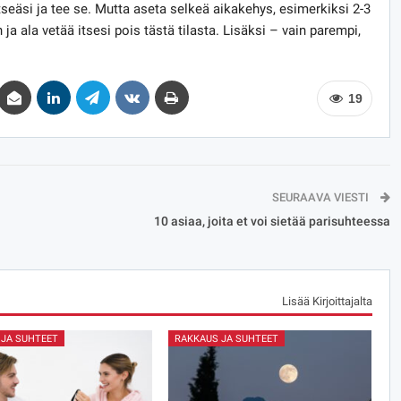
itseäsi ja tee se. Mutta aseta selkeä aikakehys, esimerkiksi 2-3
ja ala vetää itsesi pois tästä tilasta. Lisäksi – vain parempi,
19
SEURAAVA VIESTI
10 asiaa, joita et voi sietää parisuhteessa
Lisää Kirjoittajalta
 JA SUHTEET
RAKKAUS JA SUHTEET