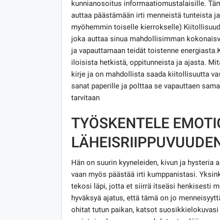
kunnianosoitus informaatiomustalaisille. Tä
auttaa päästämään irti menneistä tunteista ja 
myöhemmin toiselle kierrokselle) Kiitollisuud
joka auttaa sinua mahdollisimman kokonaisv
ja vapauttamaan teidät toistenne energiasta.Kir
iloisista hetkistä, oppitunneista ja ajasta. Mi
kirje ja on mahdollista saada kiitollisuutta v
sanat paperille ja polttaa se vapauttaen sama
tarvitaan
TYÖSKENTELE EMOTI
LÄHEISRIIPPUVUUDE
Hän on suurin kyyneleiden, kivun ja hysteria a
vaan myös päästää irti kumppanistasi. Yksink
tekosi läpi, jotta et siirrä itseäsi henkisesti 
hyväksyä ajatus, että tämä on jo menneisyyttä
ohitat tutun paikan, katsot suosikkielokuvasi