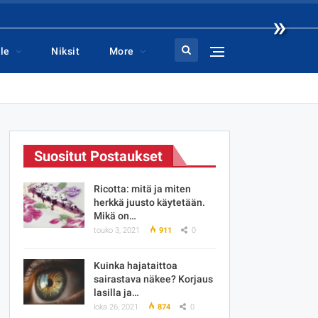
»
le
Niksit
More
Suositut Postaukset
Ricotta: mitä ja miten
herkkä juusto käytetään.
Mikä on…
touko 3, 2021
911
0
Kuinka hajataittoa
sairastava näkee? Korjaus
lasilla ja…
loka 26, 2021
874
0