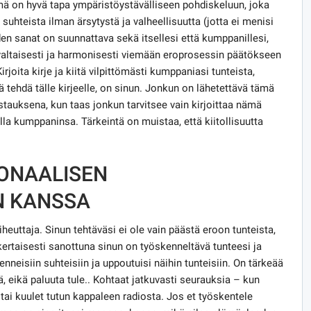
mä on hyvä tapa ympäristöystävälliseen pohdiskeluun, joka
suhteista ilman ärsytystä ja valheellisuutta (jotta ei menisi
en sanat on suunnattava sekä itsellesi että kumppanillesi,
altaisesti ja harmonisesti viemään eroprosessin päätökseen
joita kirje ja kiitä vilpittömästi kumppaniasi tunteista,
tä tehdä tälle kirjeelle, on sinun. Jonkun on lähetettävä tämä
astauksena, kun taas jonkun tarvitsee vain kirjoittaa nämä
lla kumppaninsa. Tärkeintä on muistaa, että kiitollisuutta
ONAALISEN
N KANSSA
iheuttaja. Sinun tehtäväsi ei ole vain päästä eroon tunteista,
ertaisesti sanottuna sinun on työskenneltävä tunteesi ja
menneisiin suhteisiin ja uppoutuisi näihin tunteisiin. On tärkeää
, eikä paluuta tule.. Kohtaat jatkuvasti seurauksia – kun
 tai kuulet tutun kappaleen radiosta. Jos et työskentele