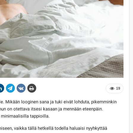
19
. Mikään looginen sana ja tuki eivät lohduta, pikemminkin
un on otettava itsesi kasaan ja mennään eteenpäin.
inimaalisilla tappioilla.
een, vaikka tällä hetkellä todella haluaisi nyyhkyttää