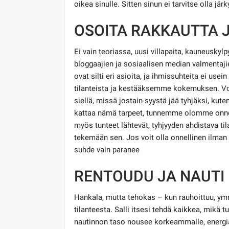
oikea sinulle. Sitten sinun ei tarvitse olla järk
OSOITA RAKKAUTTA J
Ei vain teoriassa, uusi villapaita, kauneuskylp
bloggaajien ja sosiaalisen median valmentajie
ovat silti eri asioita, ja ihmissuhteita ei us
tilanteista ja kestääksemme kokemuksen. Voi
siellä, missä jostain syystä jää tyhjäksi, ku
kattaa nämä tarpeet, tunnemme olomme onnel
myös tunteet lähtevät, tyhjyyden ahdistava til
tekemään sen. Jos voit olla onnellinen ilman 
suhde vain paranee
RENTOUDU JA NAUTI
Hankala, mutta tehokas – kun rauhoittuu, ymmä
tilanteesta. Salli itsesi tehdä kaikkea, mik
nautinnon taso nousee korkeammalle, energ