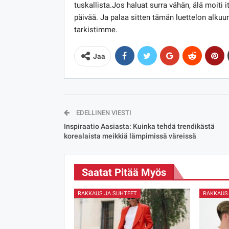
tuskallista.Jos haluat surra vähän, älä moiti 
päivää. Ja palaa sitten tämän luettelon alkuun 
tarkistimme.
Jaa
EDELLINEN VIESTI
Inspiraatio Aasiasta: Kuinka tehdä trendikästä
korealaista meikkiä lämpimissä väreissä
Saatat Pitää Myös
RAKKAUS JA SUHTEET
RAKKAUS