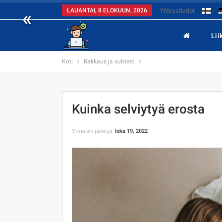
«
LAUANTAI, 8 ELOKUUN, 2026
Yhteystiedot
Lii
Koti
Rakkaus ja suhteet
Kuinka selviytyä erosta
Viimeisin päivitys
loka 19, 2022