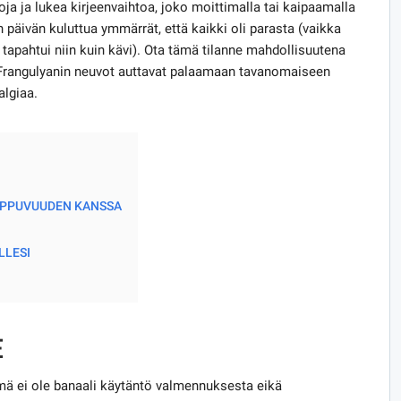
a ja lukea kirjeenvaihtoa, joko moittimalla tai kaipaamalla
päivän kuluttua ymmärrät, että kaikki oli parasta (vaikka
i tapahtui niin kuin kävi). Ota tämä tilanne mahdollisuutena
a Frangulyanin neuvot auttavat palaamaan tavanomaiseen
algiaa.
IPPUVUUDEN KANSSA
LLESI
E
mä ei ole banaali käytäntö valmennuksesta eikä