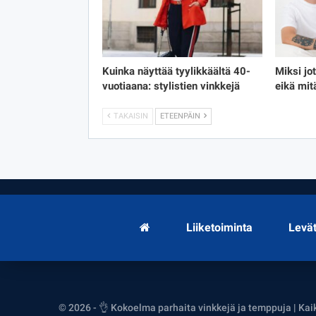
Kuinka näyttää tyylikkäältä 40-
Miksi jo
vuotiaana: stylistien vinkkejä
eikä mit
TAKAISIN
ETEENPÄIN
Liiketoiminta
Levä
© 2026 - 👌 Kokoelma parhaita vinkkejä ja temppuja | Kai