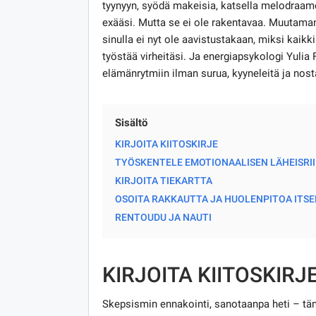
tyynyyn, syödä makeisia, katsella melodraamoj
exääsi. Mutta se ei ole rakentavaa. Muutaman 
sinulla ei nyt ole aavistustakaan, miksi kaikk
työstää virheitäsi. Ja energiapsykologi Yuli
elämänrytmiin ilman surua, kyyneleitä ja nost
Sisältö
KIRJOITA KIITOSKIRJE
TYÖSKENTELE EMOTIONAALISEN LÄHEISRI
KIRJOITA TIEKARTTA
OSOITA RAKKAUTTA JA HUOLENPITOA ITSE
RENTOUDU JA NAUTI
KIRJOITA KIITOSKIRJ
Skepsismin ennakointi, sanotaanpa heti – tä