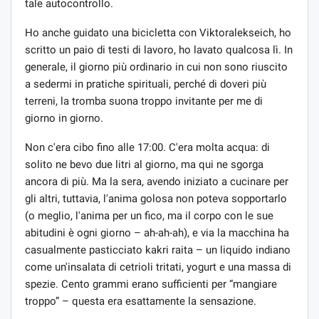
tale autocontrollo.
Ho anche guidato una bicicletta con Viktoralekseich, ho
scritto un paio di testi di lavoro, ho lavato qualcosa lì. In
generale, il giorno più ordinario in cui non sono riuscito
a sedermi in pratiche spirituali, perché di doveri più
terreni, la tromba suona troppo invitante per me di
giorno in giorno.
Non c'era cibo fino alle 17:00. C'era molta acqua: di
solito ne bevo due litri al giorno, ma qui ne sgorga
ancora di più. Ma la sera, avendo iniziato a cucinare per
gli altri, tuttavia, l'anima golosa non poteva sopportarlo
(o meglio, l'anima per un fico, ma il corpo con le sue
abitudini è ogni giorno – ah-ah-ah), e via la macchina ha
casualmente pasticciato kakri raita – un liquido indiano
come un'insalata di cetrioli tritati, yogurt e una massa di
spezie. Cento grammi erano sufficienti per “mangiare
troppo” – questa era esattamente la sensazione.