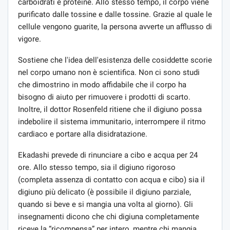
carboidrati e proteine. Allo stesso tempo, il corpo viene
purificato dalle tossine e dalle tossine. Grazie al quale le
cellule vengono guarite, la persona avverte un afflusso di
vigore.
Sostiene che l'idea dell'esistenza delle cosiddette scorie
nel corpo umano non è scientifica. Non ci sono studi
che dimostrino in modo affidabile che il corpo ha
bisogno di aiuto per rimuovere i prodotti di scarto.
Inoltre, il dottor Rosenfeld ritiene che il digiuno possa
indebolire il sistema immunitario, interrompere il ritmo
cardiaco e portare alla disidratazione.
Ekadashi prevede di rinunciare a cibo e acqua per 24
ore. Allo stesso tempo, sia il digiuno rigoroso
(completa assenza di contatto con acqua e cibo) sia il
digiuno più delicato (è possibile il digiuno parziale,
quando si beve e si mangia una volta al giorno). Gli
insegnamenti dicono che chi digiuna completamente
riceve la “ricompensa” per intero, mentre chi mangia