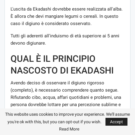
L'uscita da Ekadashi dovrebbe essere realizzata all'alba.
È allora che devi mangiare legumi o cereali. In questo
caso il digiuno è considerato osservato.
Tutti gli aderenti all'induismo di età superiore ai 5 anni
devono digiunare.
QUAL È IL PRINCIPIO
NASCOSTO DI EKADASHI
Avendo deciso di osservare il digiuno rigoroso
(completo), è necessario comprendere quanto segue.
Rifiutando cibo, acqua, affari quotidiani e problemi, una
persona dovrebbe lottare per una percezione sublime e
profonda del mondo sottile. Lo scopo del digiuno
This website uses cookies to improve your experience. We'll assume
rigoroso non è sopportare il rifiuto del sonno, del cibo o
you're ok with this, but you can opt-out if you wish.
Accept
dei desideri fisici. L'essenza di Ekadashi è l'auto-
Read More
realizzazione, il servizio all'universo. In nessun caso