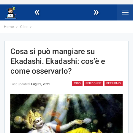
«
»
Home
Cibo
Cosa si può mangiare su
Ekadashi. Ekadashi: cos’è e
come osservarlo?
CIBO
PER DONNE
PER UOMO
Last updated
Lug 31, 2021