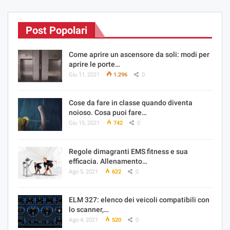
Post Popolari
Come aprire un ascensore da soli: modi per
aprire le porte…
Giu 11, 2021
1.296
0
Cose da fare in classe quando diventa
noioso. Cosa puoi fare…
Giu 15, 2021
742
0
Regole dimagranti EMS fitness e sua
efficacia. Allenamento…
Ago 5, 2021
622
0
ELM 327: elenco dei veicoli compatibili con
lo scanner,…
Ago 4, 2021
520
0