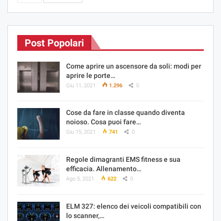
Post Popolari
Come aprire un ascensore da soli: modi per
aprire le porte…
Giu 11, 2021
1.296
0
Cose da fare in classe quando diventa
noioso. Cosa puoi fare…
Giu 15, 2021
741
0
Regole dimagranti EMS fitness e sua
efficacia. Allenamento…
Ago 5, 2021
622
0
ELM 327: elenco dei veicoli compatibili con
lo scanner,…