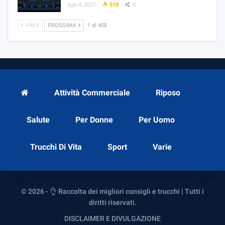
Ago 4, 2021
519
0
PREV
PROSSIMA
1 di 408
Attività Commerciale
Riposo
Salute
Per Donne
Per Uomo
Trucchi Di Vita
Sport
Varie
© 2026 - 👌 Raccolta dei migliori consigli e trucchi | Tutti i
diritti riservati.
DISCLAIMER E DIVULGAZIONE