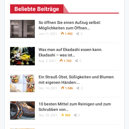
Beliebte Beiträge
So öffnen Sie einen Aufzug selbst:
Möglichkeiten zum Öffnen…
Juni 11, 2021
1.992
0
Was man auf Ekadashi essen kann.
Ekadashi – was ist…
Aug. 2, 2021
1.763
0
Ein Strauß Obst, Süßigkeiten und Blumen
mit eigenen Händen:…
Dez. 16, 2021
1.586
0
10 besten Mittel zum Reinigen und zum
Schrubben von…
Dez. 29, 2021
953
0