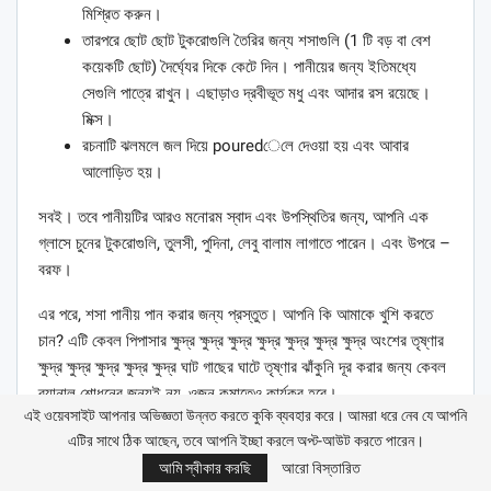
মিশ্রিত করুন।
তারপরে ছোট ছোট টুকরোগুলি তৈরির জন্য শসাগুলি (1 টি বড় বা বেশ
কয়েকটি ছোট) দৈর্ঘ্যের দিকে কেটে দিন। পানীয়ের জন্য ইতিমধ্যে
সেগুলি পাত্রে রাখুন। এছাড়াও দ্রবীভূত মধু এবং আদার রস রয়েছে।
মিক্স।
রচনাটি ঝলমলে জল দিয়ে pouredেলে দেওয়া হয় এবং আবার
আলোড়িত হয়।
সবই। তবে পানীয়টির আরও মনোরম স্বাদ এবং উপস্থিতির জন্য, আপনি এক
গ্লাসে চুনের টুকরোগুলি, তুলসী, পুদিনা, লেবু বালাম লাগাতে পারেন। এবং উপরে –
বরফ।
এর পরে, শসা পানীয় পান করার জন্য প্রস্তুত। আপনি কি আমাকে খুশি করতে
চান? এটি কেবল পিপাসার ক্ষুদ্র ক্ষুদ্র ক্ষুদ্র ক্ষুদ্র ক্ষুদ্র ক্ষুদ্র ক্ষুদ্র অংশের তৃষ্ণার
ক্ষুদ্র ক্ষুদ্র ক্ষুদ্র ক্ষুদ্র ক্ষুদ্র ঘাট গাছের ঘাটে তৃষ্ণার ঝাঁকুনি দূর করার জন্য কেবল
ব্যানাল শোধনের জন্যই নয়, ওজন কমাতেও কার্যকর হবে।
এই ওয়েবসাইট আপনার অভিজ্ঞতা উন্নত করতে কুকি ব্যবহার করে। আমরা ধরে নেব যে আপনি
কেন লেবু জল খাওয়ার জন্য কমলা কমল
এটির সাথে ঠিক আছেন, তবে আপনি ইচ্ছা করলে অপ্ট-আউট করতে পারেন।
আমি স্বীকার করছি
আরো বিস্তারিত