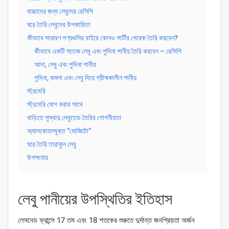
বাচ্চাদের জন্য লেবুদের রেসিপি
ঘরে তৈরি লেবুদের উপকারিতা
কীভাবে সাধারণ পণ্যগুলির বাইরে কোনও পার্টির পেরেক তৈরি করবেন?
কীভাবে একটি সতেজ লেবু এবং পুদিনা পানীয় তৈরি করবেন – রেসিপি
আদা, লেবু এবং পুদিনা পানীয়
পুদিনা, কমলা এবং লেবু দিয়ে গ্রীষ্মকালীন পানীয়
স্ট্রবেরি
স্ট্রবেরি যোগ করার সাথে
বাড়িতে সুস্বাদু লেবুতেড তৈরির গোপনীয়তা
অ্যালকোহলযুক্ত “মোজিটো”
ঘরে তৈরি তারাকুন লেবু
উপসংহার
লেবু পানীয়ের উপস্থিতির ইতিহাস
লেমনেড ফ্রান্সে 17 তম এবং 18 শতকের শুরুতে দুর্দান্ত জনপ্রিয়তা অর্জন