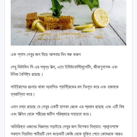
এক গ্লাস লেবুর জল দিয়ে আপনার দিন শুরু করুন
লেবু ভিটামিন সি এর সমৃদ্ধ উত্স, এতে ইমিউনোস্টিমুলেটিং, জীবাণুনাশক এবং
টনিক বৈশিষ্ট্য রয়েছে।
সাইট্রাসের রচনায় থাকা অ্যাসিড গ্যাস্ট্রিকের রস নিঃসৃত করে এবং হজমকে
ত্বরান্বিত করে।
এমন তথ্য রয়েছে যে লেবুর একটি হালকা রেচক এর প্রভাব রয়েছে এবং এটি বিষ
এবং টক্সিন থেকে শরীরের জটিল পরিষ্কারে সহায়তা করে।
অতিরিক্ত ওজনের বিরুদ্ধে লড়াইয়ে লেবুর জল বিশেষত বিখ্যাত: প্রকৃতপক্ষে
সকালে নিয়মিত পানীয়টি বেশ কয়েকটি কেজি থেকে মুক্তি পেতে কোমরকে আরও