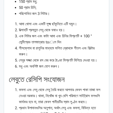
150 গ্রাম মধু;
50 গ্রাম চিনি;
পরিশোধিত জল 3 লিটার।
আদা খোসা এবং একটি সূক্ষ্ম ছাঁকুনিতে এটি ঘষুন।
উত্সাহটি প্রস্তুত লেবু থেকে ঘষাও হয়।
এক লিটার জল এবং কাটা আদা এবং চিনির মিশ্রণটি + 100 °
সেন্টিগ্রেড তাপমাত্রায় toেলে দিন
শীসক্লোথ বা চালুনির মাধ্যমে ফলিত ব্রোথকে শীতল এবং ফিল্টার
করুন।
লেবুর সজ্জা থেকে রস বের করে ঠাণ্ডা মিশ্রণটি মিশিয়ে দেওয়া হয়।
মধু এবং অবশিষ্ট জল যোগ করুন।
লেবুতে রেসিপি সংযোজন
কমলা এবং লেবু থেকে লেবু তৈরি করতে আপনার কেবল পাকা তাজা ফল
নেওয়া দরকার। থাকা, নিখোঁজ বা খুব বেশি পরিমাণে সাইট্রাস ফলগুলি
কার্যকর হবে না, তারা কেবল পানীয়টির স্বাদ লুণ্ঠন করবে।
প্রধান উপাদানগুলির অনুপাত, অর্থাৎ লেবু এবং কমলা, বিভিন্ন হতে