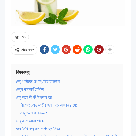
28
শেয়ার করুন
বিষয়বস্তু
লেবু পানীয়ের উপস্থিতির ইতিহাস
লেবুর ব্যবহার্য বৈশিষ্ট্য
লেবু জলে কী কী উপকার হয়
বিশেষত, এই জাতীয় জল এতে অবদান রাখে:
লেবু তরল পান করুন:
লেবু এবং কমলা থেকে
ঘরে তৈরি লেবু জল সংগ্রহের নিয়ম