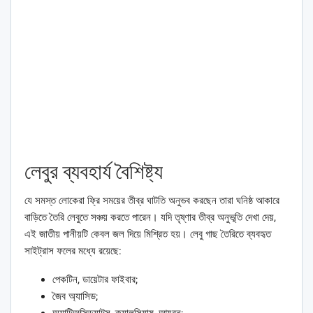
লেবুর ব্যবহার্য বৈশিষ্ট্য
যে সমস্ত লোকেরা ফ্রি সময়ের তীব্র ঘাটতি অনুভব করছেন তারা ঘনিষ্ঠ আকারে
বাড়িতে তৈরি লেবুতে সঞ্চয় করতে পারেন। যদি তৃষ্ণার তীব্র অনুভূতি দেখা দেয়,
এই জাতীয় পানীয়টি কেবল জল দিয়ে মিশ্রিত হয়। লেবু গাছ তৈরিতে ব্যবহৃত
সাইট্রাস ফলের মধ্যে রয়েছে:
পেকটিন, ডায়েটার ফাইবার;
জৈব অ্যাসিড;
অ্যান্টিঅক্সিড্যান্টস, ক্যালসিয়াম, আয়রন;