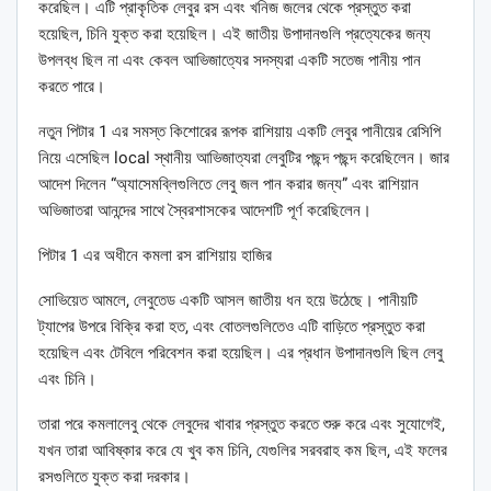
করেছিল। এটি প্রাকৃতিক লেবুর রস এবং খনিজ জলের থেকে প্রস্তুত করা
হয়েছিল, চিনি যুক্ত করা হয়েছিল। এই জাতীয় উপাদানগুলি প্রত্যেকের জন্য
উপলব্ধ ছিল না এবং কেবল আভিজাত্যের সদস্যরা একটি সতেজ পানীয় পান
করতে পারে।
নতুন পিটার 1 এর সমস্ত কিশোরের রূপক রাশিয়ায় একটি লেবুর পানীয়ের রেসিপি
নিয়ে এসেছিল local স্থানীয় আভিজাত্যরা লেবুটির পছন্দ পছন্দ করেছিলেন। জার
আদেশ দিলেন “অ্যাসেমব্লিগুলিতে লেবু জল পান করার জন্য” এবং রাশিয়ান
অভিজাতরা আনন্দের সাথে স্বৈরশাসকের আদেশটি পূর্ণ করেছিলেন।
পিটার 1 এর অধীনে কমলা রস রাশিয়ায় হাজির
সোভিয়েত আমলে, লেবুতেড একটি আসল জাতীয় ধন হয়ে উঠেছে। পানীয়টি
ট্যাপের উপরে বিক্রি করা হত, এবং বোতলগুলিতেও এটি বাড়িতে প্রস্তুত করা
হয়েছিল এবং টেবিলে পরিবেশন করা হয়েছিল। এর প্রধান উপাদানগুলি ছিল লেবু
এবং চিনি।
তারা পরে কমলালেবু থেকে লেবুদের খাবার প্রস্তুত করতে শুরু করে এবং সুযোগেই,
যখন তারা আবিষ্কার করে যে খুব কম চিনি, যেগুলির সরবরাহ কম ছিল, এই ফলের
রসগুলিতে যুক্ত করা দরকার।