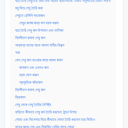
ঘরে তৈরি লেবুতেড মিষ্টি এবং আরও অ্যাসিডিক: একটি অনুপাতের একটি সারণী
মধু দিয়ে লেবু তৈরি করা
লেবুতে রেসিপি সংযোজন
লেবুর জলজ জন্য ফল বরফ করুন
ঘরে তৈরি লেবু জল উপাদান এবং তালিকা
হিমশীতল কমলা লেবু জল
অন্যান্য ফলের সাথে আসল পানীয় বিকল্প
শসা
কেন লেবু জল খাওয়ার জন্য কমলা কমল
ঝলমলে এবং এখনও জল
বরফ যোগ করুন
প্রাকৃতিক কাঁচামাল
হিমশীতল কমলা লেবু জল
ক্রিমসন
লেবু থেকে লেবু তৈরির বৈশিষ্ট্য
বাড়িতে কীভাবে লেবু জল তৈরি করবেন: ঠান্ডা উপায়
সোডা এবং ভিনেগার দিয়ে কীভাবে সোডা তৈরি করবেন তার ভিডিও
বারের জন্য লেবু এবং হিমায়িত বেরির সাথে সোডা