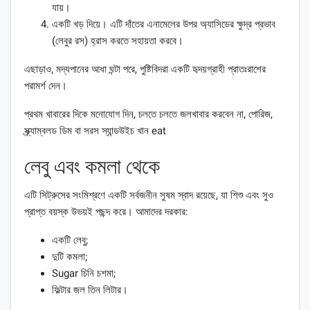
যায়।
একটি খড় দিয়ে। এটি দাঁতের এনামেলের উপর অ্যাসিডের ক্ষুদ্র প্রভাব
(লেবুর রস) হ্রাস করতে সহায়তা করবে।
এছাড়াও, মদ্যপানের আধা ঘন্টা পরে, পুষ্টিবিদরা একটি হৃদয়গ্রাহী প্রাতঃরাশের
পরামর্শ দেন।
প্রথম খাবারের দিকে মনোযোগ দিন, চলতে চলতে জলখাবার করবেন না, পোরিজ,
স্ক্র্যাম্বলড ডিম বা সরস স্যান্ডউইচ খান eat
লেবু এবং কমলা থেকে
এটি সিট্রুসের সংমিশ্রণে একটি সর্বজনীন সুষম স্বাদ রয়েছে, যা শিশু এবং সুও
প্রাপ্ত বয়স্ক উভয়ই পছন্দ করে। আমাদের দরকার:
একটি লেবু;
দুটি কমলা;
Sugar চিনি চশমা;
ফিল্টার জল তিন লিটার।