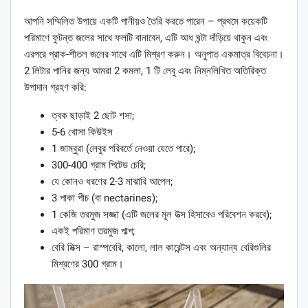
আপনি সম্মিলিত উপায়ে একটি পানীয়ও তৈরি করতে পারেন – প্রথমে কয়েকটি
পরিমাণে ফুটন্ত জলের সাথে ফলটি বানাবেন, এটি আধ ঘন্টা দাঁড়িয়ে থাকুন এবং
এরপরে প্রাক-শীতল জলের সাথে এটি মিশ্রণ করুন। অনুপাত একমাত্র বিবেচনা।
2 লিটার পানির জন্য আমরা 2 কমলা, 1 টি লেবু এবং নিম্নলিখিত অতিরিক্ত
উপাদান গ্রহণ করি:
ত্বক ছাড়াই 2 ছোট শসা;
5-6 খোসা কিউইস
1 জাম্বুরা (লেবুর পরিবর্তে নেওয়া যেতে পারে);
300-400 গ্রাম পিটেড চেরি;
যে কোনও ধরণের 2-3 মাঝারি আপেল;
3 পাকা পীচ (বা nectarines);
1 কেজি তরমুজ সজ্জা (এটি জলের মূল উত্স হিসাবেও পরিবেশন করবে);
একই পরিমাণ তরমুজ পাল্প;
বেরি মিক্স – রাস্পবেরি, কালো, লাল কারেন্টস এবং অন্যান্য বেরিগুলির
মিশ্রণের 300 গ্রাম।