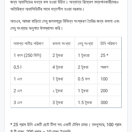
জন্য অ্যাসিডের ঘনত্ব কম হওয়া উচিত। অন্যান্য রিফ্রেশ মদ্যপানকারীদেরও
অতিরিক্ত অ্যাসিডিটির সাথে যত্নশীল হওয়া দরকার।
অতএব, আমরা বাড়িতে লেবু জলবস্তুর বিভিন্ন সংস্করণ তৈরির জন্য কমলা এবং
লেবু সংখ্যার অনুপাত উপস্থাপন করি।
সমাপ্ত পানীয় পরিমাণ
কমলা সংখ্যা
লেবু সংখ্যা
চিনি পরিমাণ
1 কাপ (250 মিলি)
2 টুকরা
1 টুকরো
25 *
0,5 l
4 টুকরা
2 টুকরা
পঞ্চাশ
1 এল
1 টুকরা
0.5 ফল
100
2 এল
২ টুকরা
1 টুকরা
200
3 এল
3 টুকরা
1.5 টুকরা
300
* 25 গ্রাম চিনি একটি ছোট টিলা সহ একটি টেবিল চামচ। তদনুসারে, 100 গ্রাম
5 টি চামচ, 200 গ্রাম – 10 চামচ ইত্যাদি,