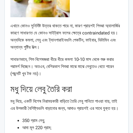
এখানে কোনও সুনির্দিষ্ট উত্তর থাকতে পারে না, কারণ প্রায়শই শিশুরা অ্যালার্জির
কারণে সাধারণত যে কোনও সাইট্রাস ফলের ক্ষেত্রে contraindated হয়।
অন্যদিকে কমলা, লেবু এবং ট্যানগারাইনগুলি পেকটিন, ফাইবার, ভিটামিন এবং
অন্যান্য পুষ্টির উত্স।
সাধারণভাবে, শিশু বিশেষজ্ঞরা ধীরে ধীরে কমলা 10-10 মাস থেকে শুরু করার
পরামর্শ দিচ্ছেন। অতএব, বেশিরভাগ শিশুরা মাঝে মাঝে লেবুতেও খেতে পারেন
(পছন্দটি খুব টক নয়)।
মধু দিয়ে লেবু তৈরি করা
মধু দিয়ে, একটি বিশেষ নিরাময়কারী বাড়িতে তৈরি লেবু পানিতে পাওয়া যায়, তাই
এর উপকারী বৈশিষ্ট্যগুলি বাড়ানোর জন্য, আদাও প্রায়শই এর সাথে যুক্ত হয়।
350 গ্রাম লেবু;
আদা মূল 220 গ্রাম;