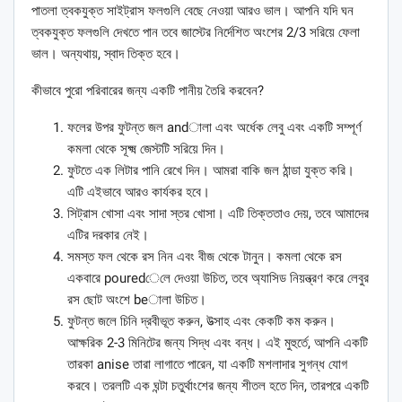
পাতলা ত্বকযুক্ত সাইট্রাস ফলগুলি বেছে নেওয়া আরও ভাল। আপনি যদি ঘন
ত্বকযুক্ত ফলগুলি দেখতে পান তবে জাস্টের নির্দেশিত অংশের 2/3 সরিয়ে ফেলা
ভাল। অন্যথায়, স্বাদ তিক্ত হবে।
কীভাবে পুরো পরিবারের জন্য একটি পানীয় তৈরি করবেন?
ফলের উপর ফুটন্ত জল andালা এবং অর্ধেক লেবু এবং একটি সম্পূর্ণ
কমলা থেকে সূক্ষ্ম জেস্টটি সরিয়ে দিন।
ফুটতে এক লিটার পানি রেখে দিন। আমরা বাকি জল ঠান্ডা যুক্ত করি।
এটি এইভাবে আরও কার্যকর হবে।
সিট্রাস খোসা এবং সাদা স্তর খোসা। এটি তিক্ততাও দেয়, তবে আমাদের
এটির দরকার নেই।
সমস্ত ফল থেকে রস নিন এবং বীজ থেকে টানুন। কমলা থেকে রস
একবারে pouredেলে দেওয়া উচিত, তবে অ্যাসিড নিয়ন্ত্রণ করে লেবুর
রস ছোট অংশে beালা উচিত।
ফুটন্ত জলে চিনি দ্রবীভূত করুন, উত্সাহ এবং কেকটি কম করুন।
আক্ষরিক 2-3 মিনিটের জন্য সিদ্ধ এবং বন্ধ। এই মুহুর্তে, আপনি একটি
তারকা anise তারা লাগাতে পারেন, যা একটি মশলাদার সুগন্ধ যোগ
করবে। তরলটি এক ঘন্টা চতুর্থাংশের জন্য শীতল হতে দিন, তারপরে একটি