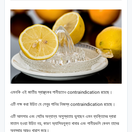
এমনকি এই জাতীয় স্বাস্থ্যকর পানীয়তেও contraindication রয়েছে।
এটি লক্ষ করা উচিত যে লেবুর পানির নিজস্ব contraindication রয়েছে।
এটি আলসার এবং পেটের অন্যান্য অসুস্থতায় ভুগছেন এমন ব্যক্তিদের দ্বারা
মাতাল হওয়া উচিত নয়, কারণ অ্যাসিডযুক্ত খাবার এবং পানীয়গুলি কেবল তাদের
অবস্থার আরও খারাপ করে।