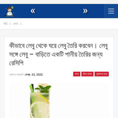
«
»
বাড়ি
খাদ্য
কীভাবে লেবু থেকে ঘরে লেবু তৈরি করবেন। লেবু
সঙ্গে লেবু – বাড়িতে একটি পানীয় তৈরির জন্য
রেসিপি
খাদ্য
জীবন হ্যাক
পুরুষদের জন্য
সর্বশেষ আপডেট
ফেব্রু. 23, 2022