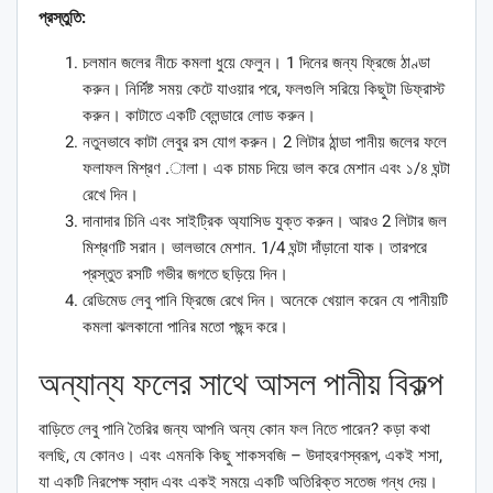
প্রস্তুতি:
চলমান জলের নীচে কমলা ধুয়ে ফেলুন। 1 দিনের জন্য ফ্রিজে ঠাণ্ডা
করুন। নির্দিষ্ট সময় কেটে যাওয়ার পরে, ফলগুলি সরিয়ে কিছুটা ডিফ্রাস্ট
করুন। কাটাতে একটি ব্লেন্ডারে লোড করুন।
নতুনভাবে কাটা লেবুর রস যোগ করুন। 2 লিটার ঠান্ডা পানীয় জলের ফলে
ফলাফল মিশ্রণ .ালা। এক চামচ দিয়ে ভাল করে মেশান এবং ১/৪ ঘন্টা
রেখে দিন।
দানাদার চিনি এবং সাইট্রিক অ্যাসিড যুক্ত করুন। আরও 2 লিটার জল
মিশ্রণটি সরান। ভালভাবে মেশান. 1/4 ঘন্টা দাঁড়ানো যাক। তারপরে
প্রস্তুত রসটি গভীর জগতে ছড়িয়ে দিন।
রেডিমেড লেবু পানি ফ্রিজে রেখে দিন। অনেকে খেয়াল করেন যে পানীয়টি
কমলা ঝলকানো পানির মতো পছন্দ করে।
অন্যান্য ফলের সাথে আসল পানীয় বিকল্প
বাড়িতে লেবু পানি তৈরির জন্য আপনি অন্য কোন ফল নিতে পারেন? কড়া কথা
বলছি, যে কোনও। এবং এমনকি কিছু শাকসবজি – উদাহরণস্বরূপ, একই শসা,
যা একটি নিরপেক্ষ স্বাদ এবং একই সময়ে একটি অতিরিক্ত সতেজ গন্ধ দেয়।