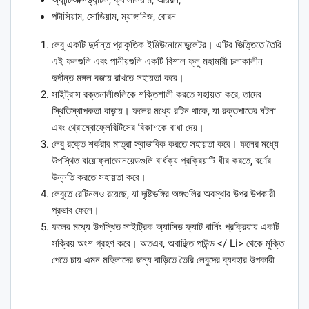
পটাসিয়াম, সোডিয়াম, ম্যাঙ্গানিজ, বোরন
লেবু একটি দুর্দান্ত প্রাকৃতিক ইমিউনোমোডুলেটর। এটির ভিত্তিতে তৈরি
এই ফলগুলি এবং পানীয়গুলি একটি বিশাল ফ্লু মহামারী চলাকালীন
দুর্দান্ত মঙ্গল বজায় রাখতে সহায়তা করে।
সাইট্রাস রক্তনালীগুলিকে শক্তিশালী করতে সহায়তা করে, তাদের
স্থিতিস্থাপকতা বাড়ায়। ফলের মধ্যে রটিন থাকে, যা রক্তপাতের ঘটনা
এবং থ্রোম্বোফ্লেবিটিসের বিকাশকে বাধা দেয়।
লেবু রক্তে শর্করার মাত্রা স্বাভাবিক করতে সহায়তা করে। ফলের মধ্যে
উপস্থিত বায়োফ্লাভোনয়েডগুলি বার্ধক্য প্রক্রিয়াটি ধীর করতে, বর্ণের
উন্নতি করতে সহায়তা করে।
লেবুতে রেটিনলও রয়েছে, যা দৃষ্টিভঙ্গির অঙ্গগুলির অবস্থার উপর উপকারী
প্রভাব ফেলে।
ফলের মধ্যে উপস্থিত সাইট্রিক অ্যাসিড ফ্যাট বার্নিং প্রক্রিয়ায় একটি
সক্রিয় অংশ গ্রহণ করে। অতএব, অবাঞ্ছিত পাউন্ড </ Li> থেকে মুক্তি
পেতে চায় এমন মহিলাদের জন্য বাড়িতে তৈরি লেবুদের ব্যবহার উপকারী