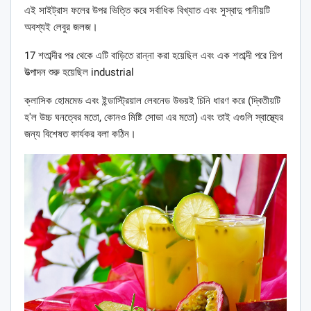
এই সাইট্রাস ফলের উপর ভিত্তি করে সর্বাধিক বিখ্যাত এবং সুস্বাদু পানীয়টি
অবশ্যই লেবুর জলজ।
17 শতাব্দীর পর থেকে এটি বাড়িতে রান্না করা হয়েছিল এবং এক শতাব্দী পরে শিল্প
উত্পাদন শুরু হয়েছিল industrial
ক্লাসিক হোমমেড এবং ইন্ডাস্ট্রিয়াল লেবনেড উভয়ই চিনি ধারণ করে (দ্বিতীয়টি
হ'ল উচ্চ ঘনত্বের মতো, কোনও মিষ্টি সোডা এর মতো) এবং তাই এগুলি স্বাস্থ্যের
জন্য বিশেষত কার্যকর বলা কঠিন।