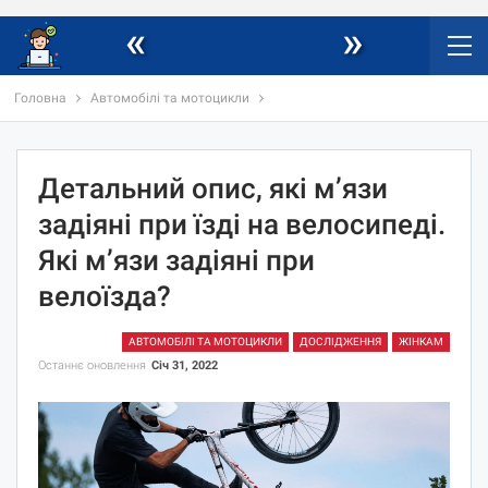
«
»
Головна
Автомобілі та мотоцикли
Детальний опис, які м’язи
задіяні при їзді на велосипеді.
Які м’язи задіяні при
велоїзда?
АВТОМОБІЛІ ТА МОТОЦИКЛИ
ДОСЛІДЖЕННЯ
ЖІНКАМ
Останнє оновлення
Січ 31, 2022