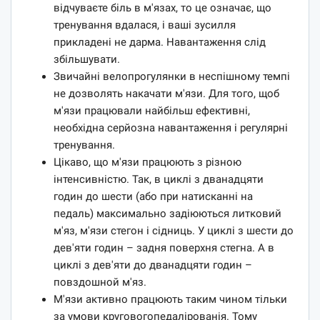
відчуваєте біль в м'язах, то це означає, що
тренування вдалася, і ваші зусилля
прикладені не дарма. Навантаження слід
збільшувати.
Звичайні велопрогулянки в неспішному темпі
не дозволять накачати м'язи. Для того, щоб
м'язи працювали найбільш ефективні,
необхідна серйозна навантаження і регулярні
тренування.
Цікаво, що м'язи працюють з різною
інтенсивністю. Так, в циклі з дванадцяти
годин до шести (або при натисканні на
педаль) максимально задіюються литковий
м'яз, м'язи стегон і сідниць. У циклі з шести до
дев'яти годин – задня поверхня стегна. А в
циклі з дев'яти до дванадцяти годин –
повздошной м'яз.
М'язи активно працюють таким чином тільки
за умови круговогопедалірованія. Тому