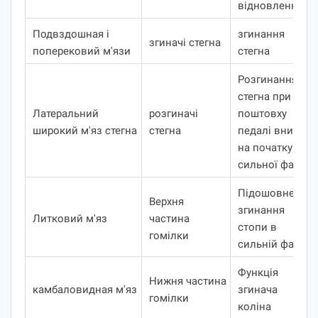
відновлення
Подвздошная і
згинання
згиначі стегна
поперековий м'язи
стегна
Розгинання
стегна при
Латеральний
розгиначі
поштовху
широкий м'яз стегна
стегна
педалі вниз
на початку
сильної фази
Підошовне
Верхня
згинання
Литковий м'яз
частина
стопи в
гомілки
сильній фазі
Функція
Нижня частина
камбаловидная м'яз
згинача
гомілки
коліна