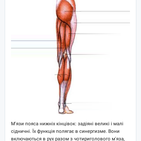
М'язи пояса нижніх кінцівок: задіяні великі і малі
сідничні. Їх функція полягає в синергизме. Вони
включаються в рух разом з чотириголового м'яза,