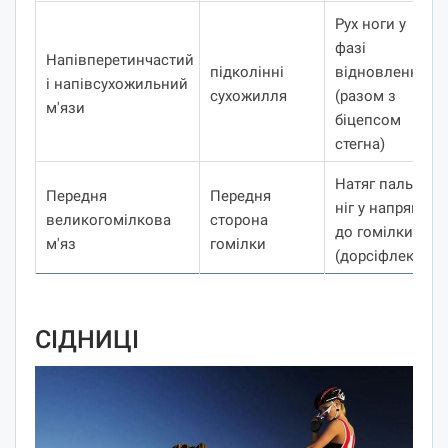
Рух ноги у
фазі
Напівперетинчастий
підколінні
відновлення
і напівсухожильний
сухожилля
(разом з
м'язи
біцепсом
стегна)
Натяг пальців
Передня
Передня
ніг у напрямку
великогомілкова
сторона
до гомілки
м'яз
гомілки
(дорсіфлексія)
СІДНИЦІ