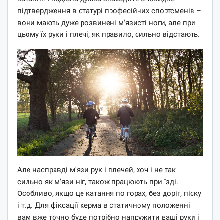
підтвердження в статурі професійних спортсменів –
вони мають дуже розвинені м'язисті ноги, але при
цьому їх руки і плечі, як правило, сильно відстають.
Але насправді м'язи рук і плечей, хоч і не так
сильно як м'язи ніг, також працюють при їзді.
Особливо, якщо це катання по горах, без доріг, піску
і т.д. Для фіксації керма в статичному положенні
вам вже точно буде потрібно напружити ваші руки і