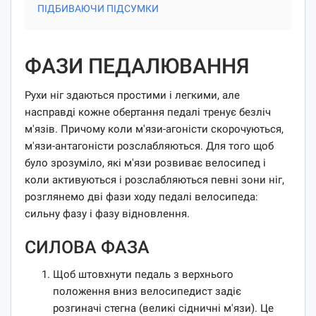
ПІДБИВАЮЧИ ПІДСУМКИ
ФАЗИ ПЕДАЛЮВАННЯ
Рухи ніг здаються простими і легкими, але
насправді кожне обертання педалі тренує безліч
м'язів. Причому коли м'язи-агоністи скорочуються,
м'язи-антагоністи розслабляються. Для того щоб
було зрозуміло, які м'язи розвиває велосипед і
коли активуються і розслабляються певні зони ніг,
розглянемо дві фази ходу педалі велосипеда:
сильну фазу і фазу відновлення.
СИЛОВА ФАЗА
Щоб штовхнути педаль з верхнього
положення вниз велосипедист задіє
розгиначі стегна (великі сідничні м'язи). Це