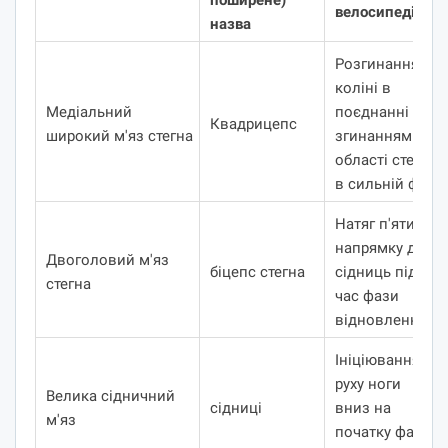
велосипеді
назва
Розгинання в
коліні в
Медіальний
поєднанні зі
Квадрицепс
широкий м'яз стегна
згинанням в
області стегна
в сильній фазі
Натяг п'яти у
напрямку до
Двоголовий м'яз
біцепс стегна
сідниць під
стегна
час фази
відновлення.
Ініціювання
руху ноги
Велика сідничний
сідниці
вниз на
м'яз
початку фази