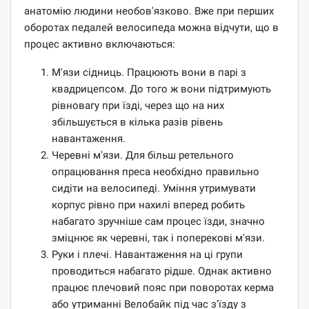
анатомію людини необов'язково. Вже при перших
оборотах педалей велосипеда можна відчути, що в
процес активно включаються:
М'язи сідниць. Працюють вони в парі з
квадрицепсом. До того ж вони підтримують
рівновагу при їзді, через що на них
збільшується в кілька разів рівень
навантаження.
Черевні м'язи. Для більш ретельного
опрацювання преса необхідно правильно
сидіти на велосипеді. Уміння утримувати
корпус рівно при нахилі вперед робить
набагато зручніше сам процес їзди, значно
зміцнює як черевні, так і поперекові м'язи.
Руки і плечі. Навантаження на ці групи
проводиться набагато рідше. Однак активно
працює плечовий пояс при поворотах керма
або утриманні Велобайк під час з'їзду з