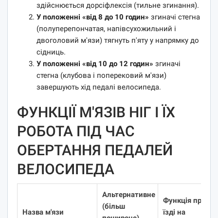
здійснюється дорсіфлексія (тильне згинання).
У положенні «від 8 до 10 годин»
згиначі стегна
(полуперепончатая, напівсухожильний і
двоголовий м'язи) тягнуть п'яту у напрямку до
сідниць.
У положенні «від 10 до 12 годин»
згиначі
стегна (клубова і поперековий м'язи)
завершують хід педалі велосипеда.
ФУНКЦІЇ М'ЯЗІВ НІГ І ЇХ
РОБОТА ПІД ЧАС
ОБЕРТАННЯ ПЕДАЛЕЙ
ВЕЛОСИПЕДА
Альтернативне
Функція при
(більш
Назва м'язи
їзді на
поширене)