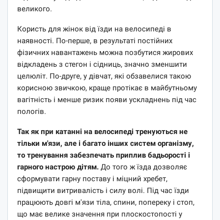
великого.
Користь для жінок від їзди на велосипеді в
наявності. По-перше, в результаті постійних
фізичних навантажень можна позбутися жирових
відкладень з стегон і сідниць, значно зменшити
целюліт. По-друге, у дівчат, які обзавелися такою
корисною звичкою, краще протікає в майбутньому
вагітність і менше ризик появи ускладнень під час
пологів.
Так як при катанні на велосипеді тренуються не
тільки м'язи, але і багато інших систем організму,
то тренування забезпечать приплив бадьорості і
гарного настрою дітям.
До того ж їзда дозволяє
сформувати гарну поставу і міцний хребет,
підвищити витривалість і силу волі. Під час їзди
працюють довгі м'язи тіла, спини, попереку і стоп,
що має велике значення при плоскостопості у