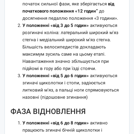
початок сильної фази, яке зберігається
від
початкового положення «12 годин”
до
досягнення педаллю положення «3 години».
У положенні «від 3 до 5 годин»
активуються
розгиначі коліна: латеральний широкий м'яз
стегна і медіальний широкий м'яз стегна.
Більшість велосипедистів докладають
максимум зусиль саме на цьому етапі.
Навантаження значно збільшується при
підйомі в гору або при їзді стоячи.
У положенні «від 5 до 6 годин»
активуються
згиначі щиколотки і стопи, задіюється
литковий м'яз, а пальці ноги спрямовуються
назовні (підошовне згинання)
ФАЗА ВІДНОВЛЕННЯ
У положенні «від 6 до 8 годин»
активно
працюють згиначі бічній щиколотки і