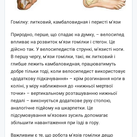
Гомілку: литковий, камбаловидная і перисті м'язи
Природно, перше, що спадає на думку, – велосипед
впливає на розвиток м'язи гомілки і стегон. Це
дійсно так. У велосипедистів стрункі, м'язисті ноги.
В першу чергу, м'язи гомілки, такі, як литковий і
глибше лежить камбаловидная, працюватимуть
добре тільки тоді, коли велосипедист використовує
«додаткову підкачування» – крім розгинання ноги в
коліні, у міру наближення до «нижньої мертвої
точки» – вертикальному розташуванню нижньої
педалі – виконується додаткове руху стопою,
аналогічне підйому на шкарпетки. Це
підсумовування м'язових зусиль допомагає
збільшити навантаження при їзді в гору.
Важливим є те, що робота м'язів гомілки дещо