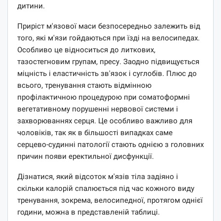
дитини.
Приріст м'язової маси безпосередньо залежить від
того, які м'язи гойдаються при їзді на велосипедах.
Особливо це відноситься до литкових,
тазостегновим групам, пресу. Заодно підвищується
міцність і еластичність зв'язок і суглобів. Плюс до
всього, тренування стають відмінною
профілактичною процедурою при соматоформні
вегетативному порушенні нервової системи і
захворюваннях серця. Це особливо важливо для
чоловіків, так як в більшості випадках саме
серцево-судинні патології стають однією з головних
причин появи еректильної дисфункції.
Дізнатися, який відсоток м'язів тіла задіяно і
скільки калорій спалюється під час кожного виду
тренування, зокрема, велосипедної, протягом однієї
години, можна в представленій таблиці.