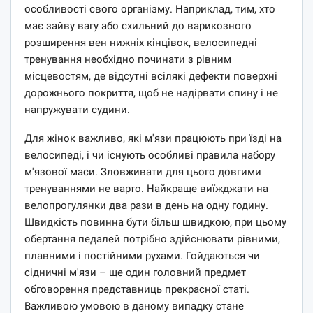
особливості свого організму. Наприклад, тим, хто
має зайву вагу або схильний до варикозного
розширення вен нижніх кінцівок, велосипедні
тренування необхідно починати з рівним
місцевостям, де відсутні всілякі дефекти поверхні
дорожнього покриття, щоб не надірвати спину і не
напружувати судини.
Для жінок важливо, які м'язи працюють при їзді на
велосипеді, і чи існують особливі правила набору
м'язової маси. Зловживати для цього довгими
тренуваннями не варто. Найкраще виїжджати на
велопрогулянки два рази в день на одну годину.
Швидкість повинна бути більш швидкою, при цьому
обертання педалей потрібно здійснювати рівними,
плавними і постійними рухами. Гойдаються чи
сідничні м'язи – ще один головний предмет
обговорення представниць прекрасної статі.
Важливою умовою в даному випадку стане