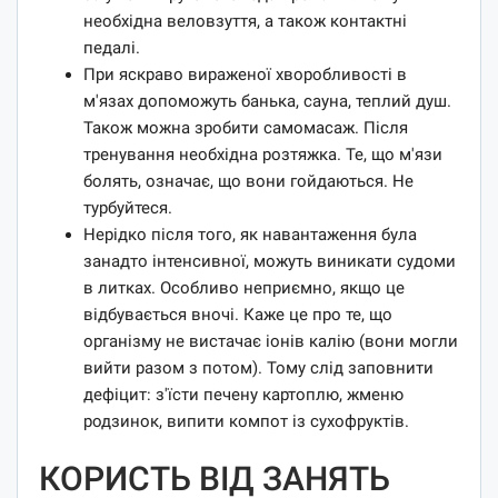
необхідна веловзуття, а також контактні
педалі.
При яскраво вираженої хворобливості в
м'язах допоможуть банька, сауна, теплий душ.
Також можна зробити самомасаж. Після
тренування необхідна розтяжка. Те, що м'язи
болять, означає, що вони гойдаються. Не
турбуйтеся.
Нерідко після того, як навантаження була
занадто інтенсивної, можуть виникати судоми
в литках. Особливо неприємно, якщо це
відбувається вночі. Каже це про те, що
організму не вистачає іонів калію (вони могли
вийти разом з потом). Тому слід заповнити
дефіцит: з'їсти печену картоплю, жменю
родзинок, випити компот із сухофруктів.
КОРИСТЬ ВІД ЗАНЯТЬ