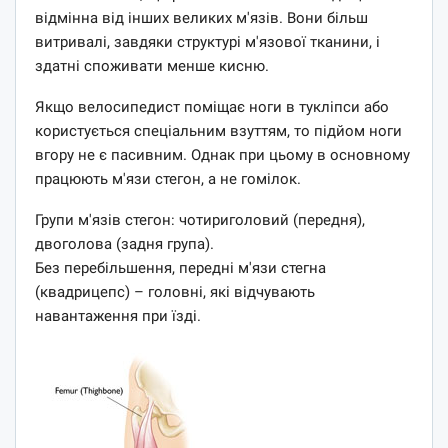
відмінна від інших великих м'язів. Вони більш
витривалі, завдяки структурі м'язової тканини, і
здатні споживати менше кисню.
Якщо велосипедист поміщає ноги в тукліпси або
користується спеціальним взуттям, то підйом ноги
вгору не є пасивним. Однак при цьому в основному
працюють м'язи стегон, а не гомілок.
Групи м'язів стегон: чотириголовий (передня),
двоголова (задня група).
Без перебільшення, передні м'язи стегна
(квадрицепс) – головні, які відчувають
навантаження при їзді.