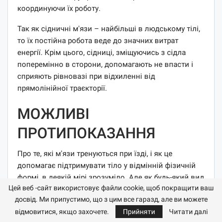
координуючи їх роботу.
Так як сідничні м'язи – найбільші в людському тілі,
то їх постійна робота веде до значних витрат
енергії. Крім цього, сідниці, зміщуючись з сідла
поперемінно в сторони, допомагають не впасти і
сприяють рівновазі при відхиленні від
прямолінійної траєкторії.
МОЖЛИВІ
ПРОТИПОКАЗАННЯ
Про те, які м'язи тренуються при їзді, і як це
допомагає підтримувати тіло у відмінній фізичній
формі, в деякій мірі зрозуміло. Але як будь-який вид
Цей веб -сайт використовує файли cookie, щоб покращити ваш
спорту, велосипедні заняття мають свої
досвід. Ми припустимо, що з цим все гаразд, але ви можете
протипоказання. Крутити педалі заборонено тим,
відмовитися, якщо захочете.
Прийняти
Читати далі
хто має: