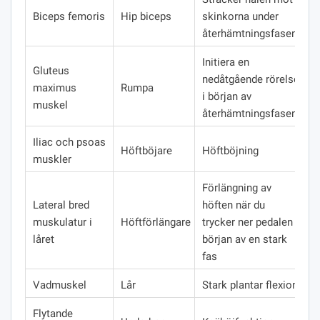
Biceps femoris
Hip biceps
skinkorna under
återhämtningsfasen.
Initiera en
Gluteus
nedåtgående rörelse
maximus
Rumpa
i början av
muskel
återhämtningsfasen
Iliac och psoas
Höftböjare
Höftböjning
muskler
Förlängning av
Lateral bred
höften när du
muskulatur i
Höftförlängare
trycker ner pedalen i
låret
början av en stark
fas
Vadmuskel
Lår
Stark plantar flexion
Flytande