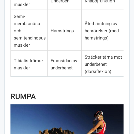
Underben
Knäböjfunktion
muskler
Semi-
membranösa
Återhämtning av
och
Hamstrings
benrörelser (med
semitendinosus
hamstrings)
muskler
Sträcker tårna mot
Tibialis främre
Framsidan av
underbenet
muskler
underbenet
(dorsiflexion)
RUMPA