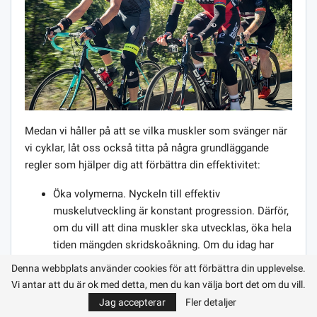
Medan vi håller på att se vilka muskler som svänger när
vi cyklar, låt oss också titta på några grundläggande
regler som hjälper dig att förbättra din effektivitet:
Öka volymerna. Nyckeln till effektiv
muskelutveckling är konstant progression. Därför,
om du vill att dina muskler ska utvecklas, öka hela
tiden mängden skridskoåkning. Om du idag har
kört 1 km, försök nästa gång att köra 2 km, etc.
Denna webbplats använder cookies för att förbättra din upplevelse.
Gör dina cykelturer varierade. Du bör inte ständigt
Vi antar att du är ok med detta, men du kan välja bort det om du vill.
åka på samma rutt. Bättre att växla, till exempel
Jag accepterar
Fler detaljer
att köra över tuff terräng och asfaltvägar. Således