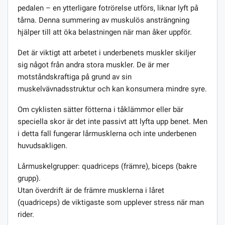
pedalen – en ytterligare fotrörelse utförs, liknar lyft på
tårna. Denna summering av muskulös ansträngning
hjälper till att öka belastningen när man åker uppför.
Det är viktigt att arbetet i underbenets muskler skiljer
sig något från andra stora muskler. De är mer
motståndskraftiga på grund av sin
muskelvävnadsstruktur och kan konsumera mindre syre.
Om cyklisten sätter fötterna i tåklämmor eller bär
speciella skor är det inte passivt att lyfta upp benet. Men
i detta fall fungerar lårmusklerna och inte underbenen
huvudsakligen.
Lårmuskelgrupper: quadriceps (främre), biceps (bakre
grupp).
Utan överdrift är de främre musklerna i låret
(quadriceps) de viktigaste som upplever stress när man
rider.