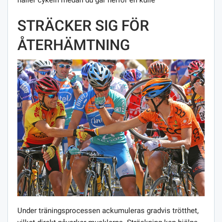
håller cykeln medan du går nerför en kulle
STRÄCKER SIG FÖR
ÅTERHÄMTNING
Under träningsprocessen ackumuleras gradvis trötthet,