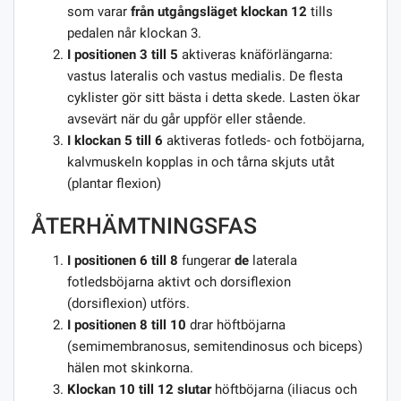
som varar
från utgångsläget klockan 12
tills
pedalen når klockan 3.
I positionen 3 till 5
aktiveras knäförlängarna:
vastus lateralis och vastus medialis. De flesta
cyklister gör sitt bästa i detta skede. Lasten ökar
avsevärt när du går uppför eller stående.
I klockan 5 till 6
aktiveras fotleds- och fotböjarna,
kalvmuskeln kopplas in och tårna skjuts utåt
(plantar flexion)
ÅTERHÄMTNINGSFAS
I positionen 6 till 8
fungerar
de
laterala
fotledsböjarna aktivt och dorsiflexion
(dorsiflexion) utförs.
I positionen 8 till 10
drar höftböjarna
(semimembranosus, semitendinosus och biceps)
hälen mot skinkorna.
Klockan 10 till 12 slutar
höftböjarna (iliacus och