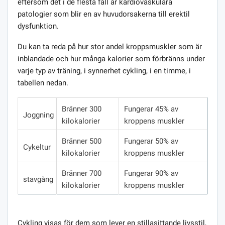
eftersom det i de flesta fall är kardiovaskulära
patologier som blir en av huvudorsakerna till erektil
dysfunktion.
Du kan ta reda på hur stor andel kroppsmuskler som är
inblandade och hur många kalorier som förbränns under
varje typ av träning, i synnerhet cykling, i en timme, i
tabellen nedan.
Bränner 300
Fungerar 45% av
Joggning
kilokalorier
kroppens muskler
Bränner 500
Fungerar 50% av
Cykeltur
kilokalorier
kroppens muskler
Bränner 700
Fungerar 90% av
stavgång
kilokalorier
kroppens muskler
Cykling visas för dem som lever en stillasittande livsstil,