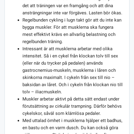
det att träningen var en framgång och att dina
ansträngningar inte var förgäves. Lasten bör ökas.
Regelbunden cykling i lugn takt gör att du inte kan
bygga muskler. För att musklerna ska fungera
mest effektivt krävs en allvarlig belastning och
regelbunden träning.
Intressant är att musklerna arbetar med olika
intensitet. Så i en cykel från klockan tolv till sex
(eller när du trycker på pedalen) används
gastrocnemius-muskeln, musklerna i låren och
skinkorna maximalt. I cykeln från sex till nio –
baksidan av låret. Och i cykeln från klockan nio till
tolv – iliacmuskeln.
Muskler arbetar aktivt på detta sätt endast under
förutsättning av cirkulär trampning. Därför behövs
cykelskor, såväl som klämlösa pedaler.
Med uttalad ömhet i musklerna hjälper ett badhus,
en bastu och en varm dusch. Du kan också göra