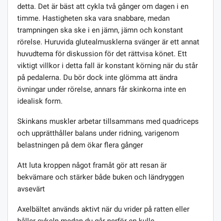
detta. Det är bäst att cykla två gånger om dagen i en
timme. Hastigheten ska vara snabbare, medan
trampningen ska ske i en jämn, jämn och konstant
rörelse. Huruvida glutealmusklerna svänger är ett annat
huvudtema för diskussion för det rättvisa könet. Ett
viktigt villkor i detta fall är konstant körning när du står
på pedalerna. Du bör dock inte glömma att ändra
övningar under rörelse, annars får skinkorna inte en
idealisk form.
Skinkans muskler arbetar tillsammans med quadriceps
och upprätthåller balans under ridning, varigenom
belastningen på dem ökar flera gånger
Att luta kroppen något framåt gör att resan är
bekvämare och stärker både buken och ländryggen
avsevärt
Axelbältet används aktivt när du vrider på ratten eller