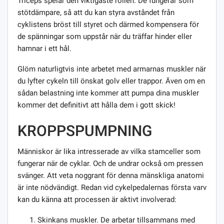
Triceps spelar den viktigaste rollen. De fungerar som
stötdämpare, så att du kan styra avståndet från
cyklistens bröst till styret och därmed kompensera för
de spänningar som uppstår när du träffar hinder eller
hamnar i ett hål.
Glöm naturligtvis inte arbetet med armarnas muskler när
du lyfter cykeln till önskat golv eller trappor. Även om en
sådan belastning inte kommer att pumpa dina muskler
kommer det definitivt att hålla dem i gott skick!
KROPPSPUMPNING
Människor är lika intresserade av vilka stamceller som
fungerar när de cyklar. Och de undrar också om pressen
svänger. Att veta noggrant för denna mänskliga anatomi
är inte nödvändigt. Redan vid cykelpedalernas första varv
kan du känna att processen är aktivt involverad:
Skinkans muskler. De arbetar tillsammans med