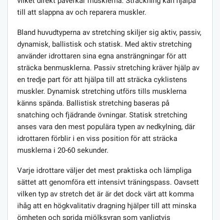
vilket direkt påverkar musklerna. Sträckning kan hjälpa
till att slappna av och reparera muskler.
Bland huvudtyperna av stretching skiljer sig aktiv, passiv,
dynamisk, ballistisk och statisk. Med aktiv stretching
använder idrottaren sina egna ansträngningar för att
sträcka benmusklerna. Passiv stretching kräver hjälp av
en tredje part för att hjälpa till att sträcka cyklistens
muskler. Dynamisk stretching utförs tills musklerna
känns spända. Ballistisk stretching baseras på
snatching och fjädrande övningar. Statisk stretching
anses vara den mest populära typen av nedkylning, där
idrottaren förblir i en viss position för att sträcka
musklerna i 20-60 sekunder.
Varje idrottare väljer det mest praktiska och lämpliga
sättet att genomföra ett intensivt träningspass. Oavsett
vilken typ av stretch det är är det dock värt att komma
ihåg att en högkvalitativ dragning hjälper till att minska
ömheten och sprida mjölksyran som vanligtvis