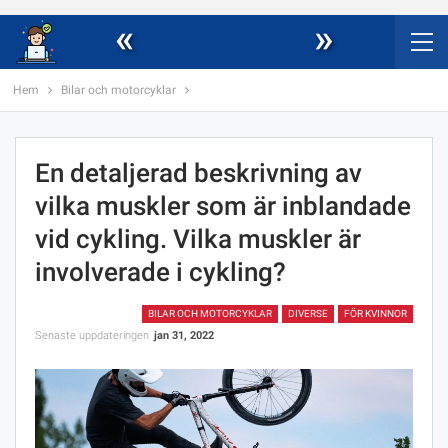
«
»
Hem
Bilar och motorcyklar
En detaljerad beskrivning av
vilka muskler som är inblandade
vid cykling. Vilka muskler är
involverade i cykling?
BILAR OCH MOTORCYKLAR
DIVERSE
FÖR KVINNOR
Senaste uppdateringen
jan 31, 2022