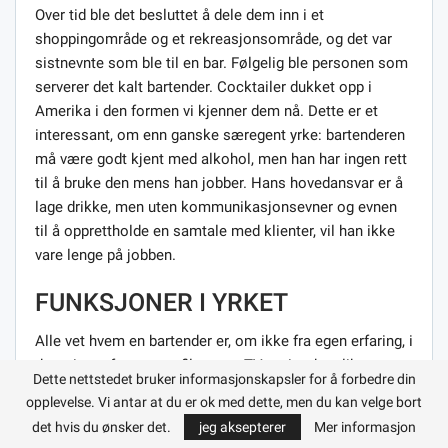
Over tid ble det besluttet å dele dem inn i et
shoppingområde og et rekreasjonsområde, og det var
sistnevnte som ble til en bar. Følgelig ble personen som
serverer det kalt bartender. Cocktailer dukket opp i
Amerika i den formen vi kjenner dem nå. Dette er et
interessant, om enn ganske særegent yrke: bartenderen
må være godt kjent med alkohol, men han har ingen rett
til å bruke den mens han jobber. Hans hovedansvar er å
lage drikke, men uten kommunikasjonsevner og evnen
til å opprettholde en samtale med klienter, vil han ikke
vare lenge på jobben.
FUNKSJONER I YRKET
Alle vet hvem en bartender er, om ikke fra egen erfaring, i
det minste fra mange filmer og TV-serier der slike
Dette nettstedet bruker informasjonskapsler for å forbedre din
karakterer presenteres. Det filmatiske bildet av dette
opplevelse. Vi antar at du er ok med dette, men du kan velge bort
yrket er ikke så langt fra virkeligheten, selv om deres
det hvis du ønsker det.
jeg aksepterer
Mer informasjon
spesifikke arbeidsoppgaver kan variere fra institusjon til