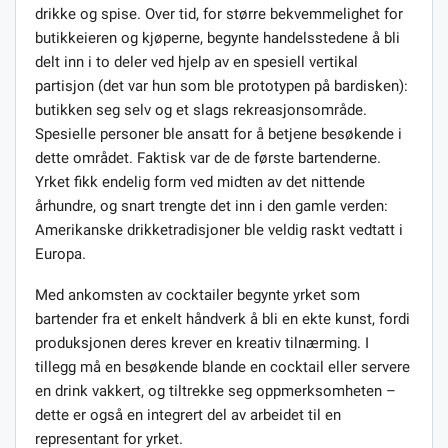
drikke og spise. Over tid, for større bekvemmelighet for
butikkeieren og kjøperne, begynte handelsstedene å bli
delt inn i to deler ved hjelp av en spesiell vertikal
partisjon (det var hun som ble prototypen på bardisken):
butikken seg selv og et slags rekreasjonsområde.
Spesielle personer ble ansatt for å betjene besøkende i
dette området. Faktisk var de de første bartenderne.
Yrket fikk endelig form ved midten av det nittende
århundre, og snart trengte det inn i den gamle verden:
Amerikanske drikketradisjoner ble veldig raskt vedtatt i
Europa.
Med ankomsten av cocktailer begynte yrket som
bartender fra et enkelt håndverk å bli en ekte kunst, fordi
produksjonen deres krever en kreativ tilnærming. I
tillegg må en besøkende blande en cocktail eller servere
en drink vakkert, og tiltrekke seg oppmerksomheten –
dette er også en integrert del av arbeidet til en
representant for yrket.