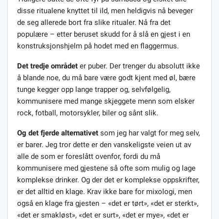
disse ritualene knyttet til ild, men heldigvis nå beveger
de seg allerede bort fra slike ritualer. Nå fra det
populære – etter beruset skudd for å slå en gjest i en
konstruksjonshjelm på hodet med en flaggermus.
Det tredje området
er puber. Der trenger du absolutt ikke
å blande noe, du må bare være godt kjent med øl, bære
tunge kegger opp lange trapper og, selvfølgelig,
kommunisere med mange skjeggete menn som elsker
rock, fotball, motorsykler, biler og sånt slik.
Og det fjerde alternativet
som jeg har valgt for meg selv,
er barer. Jeg tror dette er den vanskeligste veien ut av
alle de som er foreslått ovenfor, fordi du må
kommunisere med gjestene så ofte som mulig og lage
komplekse drinker. Og der det er komplekse oppskrifter,
er det alltid en klage. Krav ikke bare for mixologi, men
også en klage fra gjesten – «det er tørt», «det er sterkt»,
«det er smakløst», «det er surt», «det er mye», «det er