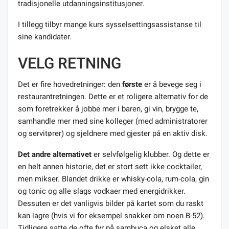
tradisjonelle utdanningsinstitusjoner.
I tillegg tilbyr mange kurs sysselsettingsassistanse til
sine kandidater.
VELG RETNING
Det er fire hovedretninger: den
første
er å bevege seg i
restaurantretningen. Dette er et roligere alternativ for de
som foretrekker å jobbe mer i baren, gi vin, brygge te,
samhandle mer med sine kolleger (med administratorer
og servitører) og sjeldnere med gjester på en aktiv disk.
Det andre alternativet
er selvfølgelig klubber. Og dette er
en helt annen historie, det er stort sett ikke cocktailer,
men mikser. Blandet drikke er whisky-cola, rum-cola, gin
og tonic og alle slags vodkaer med energidrikker.
Dessuten er det vanligvis bilder på kartet som du raskt
kan lagre (hvis vi for eksempel snakker om noen B-52).
Tidligere satte de ofte fyr på sambuca og elsket alle