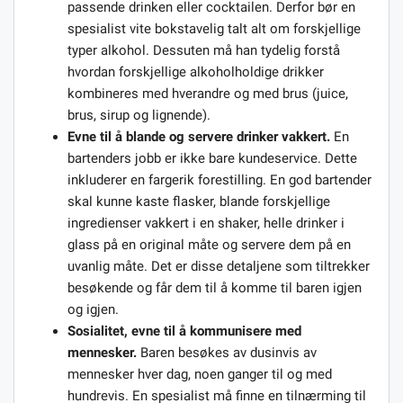
passende drinken eller cocktailen. Derfor bør en
spesialist vite bokstavelig talt alt om forskjellige
typer alkohol. Dessuten må han tydelig forstå
hvordan forskjellige alkoholholdige drikker
kombineres med hverandre og med brus (juice,
brus, sirup og lignende).
Evne til å blande og servere drinker vakkert.
En
bartenders jobb er ikke bare kundeservice. Dette
inkluderer en fargerik forestilling. En god bartender
skal kunne kaste flasker, blande forskjellige
ingredienser vakkert i en shaker, helle drinker i
glass på en original måte og servere dem på en
uvanlig måte. Det er disse detaljene som tiltrekker
besøkende og får dem til å komme til baren igjen
og igjen.
Sosialitet, evne til å kommunisere med
mennesker.
Baren besøkes av dusinvis av
mennesker hver dag, noen ganger til og med
hundrevis. En spesialist må finne en tilnærming til