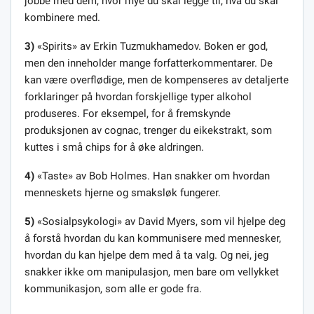
jobbe med dem, hvor mye du skal legge til, hva du skal
kombinere med.
3)
«Spirits» av Erkin Tuzmukhamedov. Boken er god,
men den inneholder mange forfatterkommentarer. De
kan være overflødige, men de kompenseres av detaljerte
forklaringer på hvordan forskjellige typer alkohol
produseres. For eksempel, for å fremskynde
produksjonen av cognac, trenger du eikekstrakt, som
kuttes i små chips for å øke aldringen.
4)
«Taste» av Bob Holmes. Han snakker om hvordan
menneskets hjerne og smaksløk fungerer.
5)
«Sosialpsykologi» av David Myers, som vil hjelpe deg
å forstå hvordan du kan kommunisere med mennesker,
hvordan du kan hjelpe dem med å ta valg. Og nei, jeg
snakker ikke om manipulasjon, men bare om vellykket
kommunikasjon, som alle er gode fra.