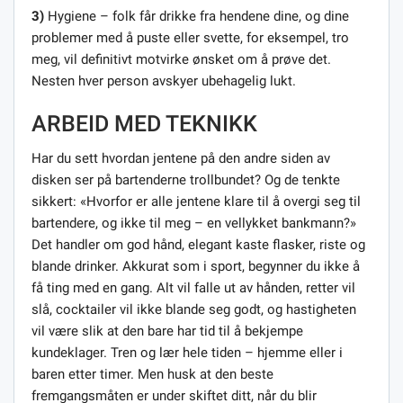
3)
Hygiene – folk får drikke fra hendene dine, og dine
problemer med å puste eller svette, for eksempel, tro
meg, vil definitivt motvirke ønsket om å prøve det.
Nesten hver person avskyer ubehagelig lukt.
ARBEID MED TEKNIKK
Har du sett hvordan jentene på den andre siden av
disken ser på bartenderne trollbundet? Og de tenkte
sikkert: «Hvorfor er alle jentene klare til å overgi seg til
bartendere, og ikke til meg – en vellykket bankmann?»
Det handler om god hånd, elegant kaste flasker, riste og
blande drinker. Akkurat som i sport, begynner du ikke å
få ting med en gang. Alt vil falle ut av hånden, retter vil
slå, cocktailer vil ikke blande seg godt, og hastigheten
vil være slik at den bare har tid til å bekjempe
kundeklager. Tren og lær hele tiden – hjemme eller i
baren etter timer. Men husk at den beste
fremgangsmåten er under skiftet ditt, når du blir