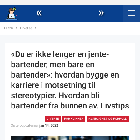
«
»
Hjem
Diverse
«Du er ikke lenger en jente-
bartender, men bare en
bartender»: hvordan bygge en
karriere i motsetning til
stereotypier. Hvordan bli
bartender fra bunnen av. Livstips
DIVERSE
FOR KVINNER
KJÆRLIGHET OG FORHOLD
Siste oppdatering
jan 14, 2022