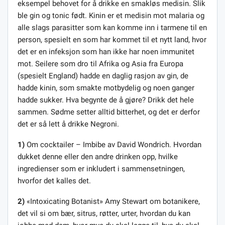
eksempel behovet for å drikke en smakløs medisin. Slik
ble gin og tonic født. Kinin er et medisin mot malaria og
alle slags parasitter som kan komme inn i tarmene til en
person, spesielt en som har kommet til et nytt land, hvor
det er en infeksjon som han ikke har noen immunitet
mot. Seilere som dro til Afrika og Asia fra Europa
(spesielt England) hadde en daglig rasjon av gin, de
hadde kinin, som smakte motbydelig og noen ganger
hadde sukker. Hva begynte de å gjøre? Drikk det hele
sammen. Sødme setter alltid bitterhet, og det er derfor
det er så lett å drikke Negroni.
1)
Om cocktailer – Imbibe av David Wondrich. Hvordan
dukket denne eller den andre drinken opp, hvilke
ingredienser som er inkludert i sammensetningen,
hvorfor det kalles det.
2)
«Intoxicating Botanist» Amy Stewart om botanikere,
det vil si om bær, sitrus, røtter, urter, hvordan du kan