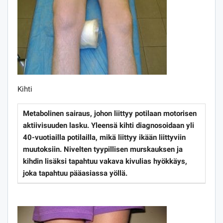
Kihti
Metabolinen sairaus, johon liittyy potilaan motorisen
aktiivisuuden lasku. Yleensä kihti diagnosoidaan yli
40-vuotiailla potilailla, mikä liittyy ikään liittyviin
muutoksiin. Nivelten tyypillisen murskauksen ja
kihdin lisäksi tapahtuu vakava kivulias hyökkäys,
joka tapahtuu pääasiassa yöllä.