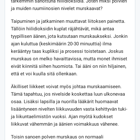
tarkemmin sanottuna hiilidioksidia. Joten miksi polvien
ja muiden ruumiinosien nivelet murskaavat?
Taipuminen ja jatkaminen muuttavat liitoksen painetta.
Tällöin hiilidioksidin kuplat räjähtävät, mikä antaa
tyypillisen äänen, jota kutsutaan murskaukseksi. Jonkin
ajan kuluttua (keskimäärin 20-30 minuuttia) ilma
kerääntyy taas kupliksi ja prosessi toistetaan. Joskus
murskaus on melko havaittavissa, mutta monet ihmiset
eivät kiinnitä siihen huomiota. Tai ääni on niin hiljainen,
että et voi kuulla sitä ollenkaan.
Äkilliset liikkeet voivat myös johtaa murskaamiseen.
Tämä tapahtuu, jos nivelside koskettaa luun ulkonevaa
osaa. Lisäksi lapsilla ja nuorilla lääkärit huomaavat
lisääntyneen nivelten liikkuvuuden vasta kehittyvän tuki-
ja liikuntaelimistön vuoksi. Ajan myötä kudokset
liikkuvat vähemmän ja äänien voimakkuus vähenee.
Toisin sanoen polven murskaus on normaali