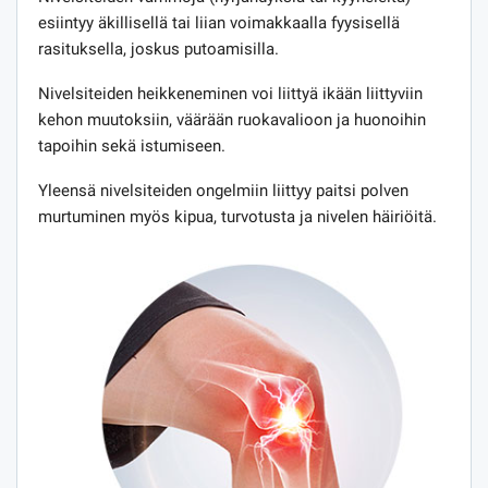
esiintyy äkillisellä tai liian voimakkaalla fyysisellä
rasituksella, joskus putoamisilla.
Nivelsiteiden heikkeneminen voi liittyä ikään liittyviin
kehon muutoksiin, väärään ruokavalioon ja huonoihin
tapoihin sekä istumiseen.
Yleensä nivelsiteiden ongelmiin liittyy paitsi polven
murtuminen myös kipua, turvotusta ja nivelen häiriöitä.