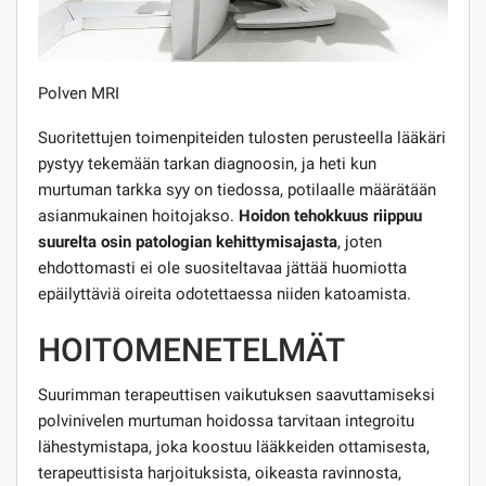
Polven MRI
Suoritettujen toimenpiteiden tulosten perusteella lääkäri
pystyy tekemään tarkan diagnoosin, ja heti kun
murtuman tarkka syy on tiedossa, potilaalle määrätään
asianmukainen hoitojakso.
Hoidon tehokkuus riippuu
suurelta osin patologian kehittymisajasta
, joten
ehdottomasti ei ole suositeltavaa jättää huomiotta
epäilyttäviä oireita odotettaessa niiden katoamista.
HOITOMENETELMÄT
Suurimman terapeuttisen vaikutuksen saavuttamiseksi
polvinivelen murtuman hoidossa tarvitaan integroitu
lähestymistapa, joka koostuu lääkkeiden ottamisesta,
terapeuttisista harjoituksista, oikeasta ravinnosta,