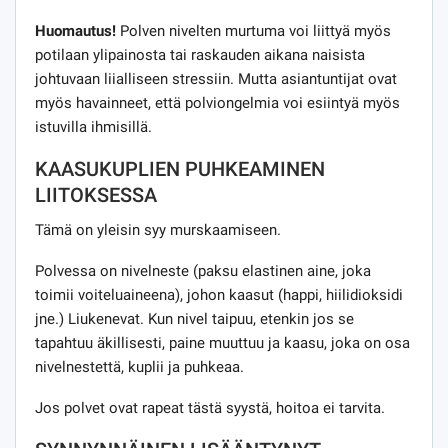
Huomautus!
Polven nivelten murtuma voi liittyä myös
potilaan ylipainosta tai raskauden aikana naisista
johtuvaan liialliseen stressiin. Mutta asiantuntijat ovat
myös havainneet, että polviongelmia voi esiintyä myös
istuvilla ihmisillä.
KAASUKUPLIEN PUHKEAMINEN
LIITOKSESSA
Tämä on yleisin syy murskaamiseen.
Polvessa on nivelneste (paksu elastinen aine, joka
toimii voiteluaineena), johon kaasut (happi, hiilidioksidi
jne.) Liukenevat. Kun nivel taipuu, etenkin jos se
tapahtuu äkillisesti, paine muuttuu ja kaasu, joka on osa
nivelnestettä, kuplii ja puhkeaa.
Jos polvet ovat rapeat tästä syystä, hoitoa ei tarvita.