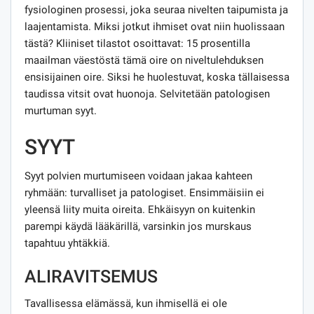
fysiologinen prosessi, joka seuraa nivelten taipumista ja
laajentamista. Miksi jotkut ihmiset ovat niin huolissaan
tästä? Kliiniset tilastot osoittavat: 15 prosentilla
maailman väestöstä tämä oire on niveltulehduksen
ensisijainen oire. Siksi he huolestuvat, koska tällaisessa
taudissa vitsit ovat huonoja. Selvitetään patologisen
murtuman syyt.
SYYT
Syyt polvien murtumiseen voidaan jakaa kahteen
ryhmään: turvalliset ja patologiset. Ensimmäisiin ei
yleensä liity muita oireita. Ehkäisyyn on kuitenkin
parempi käydä lääkärillä, varsinkin jos murskaus
tapahtuu yhtäkkiä.
ALIRAVITSEMUS
Tavallisessa elämässä, kun ihmisellä ei ole