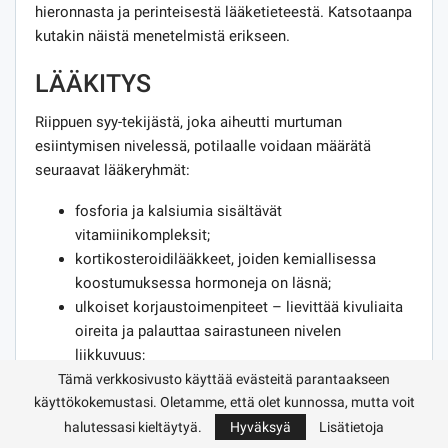
hieronnasta ja perinteisestä lääketieteestä. Katsotaanpa
kutakin näistä menetelmistä erikseen.
LÄÄKITYS
Riippuen syy-tekijästä, joka aiheutti murtuman
esiintymisen nivelessä, potilaalle voidaan määrätä
seuraavat lääkeryhmät:
fosforia ja kalsiumia sisältävät
vitamiinikompleksit;
kortikosteroidilääkkeet, joiden kemiallisessa
koostumuksessa hormoneja on läsnä;
ulkoiset korjaustoimenpiteet – lievittää kivuliaita
oireita ja palauttaa sairastuneen nivelen
liikkuvuus;
kondroprotektorit kapselien tai voiteiden
Tämä verkkosivusto käyttää evästeitä parantaakseen
käyttökokemustasi. Oletamme, että olet kunnossa, mutta voit
muodossa – vahvistavat rustokudosta;
halutessasi kieltäytyä.
Hyväksyä
Lisätietoja