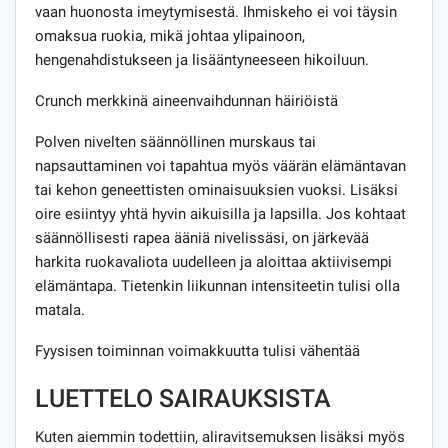
vaan huonosta imeytymisestä. Ihmiskeho ei voi täysin
omaksua ruokia, mikä johtaa ylipainoon,
hengenahdistukseen ja lisääntyneeseen hikoiluun.
Crunch merkkinä aineenvaihdunnan häiriöistä
Polven nivelten säännöllinen murskaus tai
napsauttaminen voi tapahtua myös väärän elämäntavan
tai kehon geneettisten ominaisuuksien vuoksi. Lisäksi
oire esiintyy yhtä hyvin aikuisilla ja lapsilla. Jos kohtaat
säännöllisesti rapea ääniä nivelissäsi, on järkevää
harkita ruokavaliota uudelleen ja aloittaa aktiivisempi
elämäntapa. Tietenkin liikunnan intensiteetin tulisi olla
matala.
Fyysisen toiminnan voimakkuutta tulisi vähentää
LUETTELO SAIRAUKSISTA
Kuten aiemmin todettiin, aliravitsemuksen lisäksi myös