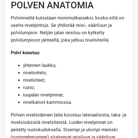
POLVEN ANATOMIA
Polviniveltä kutsutaan monimutkaiseksi, koska sillä on
useita nivelpintoja. Se yhdistää reisi-, sääriluun ja
polvilumpion. Neljän jalan reisiluu on kytketty
polvilumpioon jänteellä, joka jatkuu nivelsiteillä.
Polvi koostuu:
yhteinen laukku;
nivelontelo;
nivelsiteet;
rusto;
luupään nivelpinnat;
nivelkalvot kammiossa.
Polven nivelsideinen laite koostuu lateraalisista, taka- ja
nivelsisäisistä nivelsiteistä. Luiden nivelpinnat on
peitetty rustokudoksella. Sisempi ja ulompi meniski
(rustopehmusteet) sijaitsevat reisiluun ja sääriluun