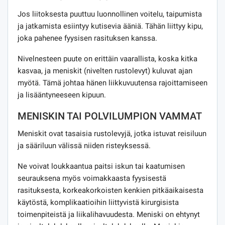
Jos liitoksesta puuttuu luonnollinen voitelu, taipumista
ja jatkamista esiintyy kutisevia ääniä. Tähän liittyy kipu,
joka pahenee fyysisen rasituksen kanssa.
Nivelnesteen puute on erittäin vaarallista, koska kitka
kasvaa, ja meniskit (nivelten rustolevyt) kuluvat ajan
myötä. Tämä johtaa hänen liikkuvuutensa rajoittamiseen
ja lisääntyneeseen kipuun.
MENISKIN TAI POLVILUMPION VAMMAT
Meniskit ovat tasaisia ​​rustolevyjä, jotka istuvat reisiluun
ja sääriluun välissä niiden risteyksessä.
Ne voivat loukkaantua paitsi iskun tai kaatumisen
seurauksena myös voimakkaasta fyysisestä
rasituksesta, korkeakorkoisten kenkien pitkäaikaisesta
käytöstä, komplikaatioihin liittyvistä kirurgisista
toimenpiteistä ja liikalihavuudesta. Meniski on ehtynyt