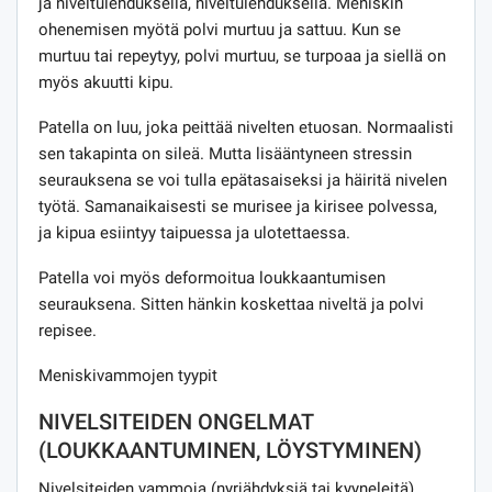
ja niveltulehduksella, niveltulehduksella. Meniskin
ohenemisen myötä polvi murtuu ja sattuu. Kun se
murtuu tai repeytyy, polvi murtuu, se turpoaa ja siellä on
myös akuutti kipu.
Patella on luu, joka peittää nivelten etuosan. Normaalisti
sen takapinta on sileä. Mutta lisääntyneen stressin
seurauksena se voi tulla epätasaiseksi ja häiritä nivelen
työtä. Samanaikaisesti se murisee ja kirisee polvessa,
ja kipua esiintyy taipuessa ja ulotettaessa.
Patella voi myös deformoitua loukkaantumisen
seurauksena. Sitten hänkin koskettaa niveltä ja polvi
repisee.
Meniskivammojen tyypit
NIVELSITEIDEN ONGELMAT
(LOUKKAANTUMINEN, LÖYSTYMINEN)
Nivelsiteiden vammoja (nyrjähdyksiä tai kyyneleitä)