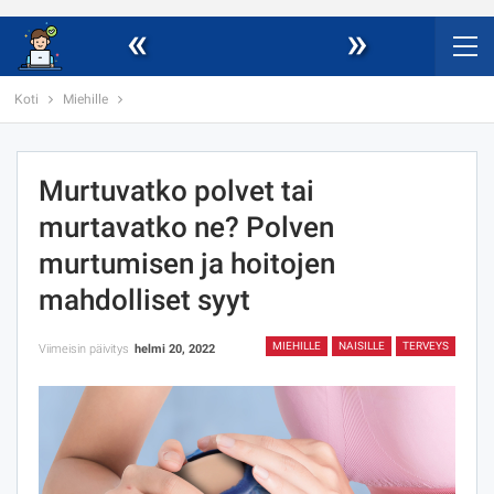
«
»
Koti
Miehille
Murtuvatko polvet tai
murtavatko ne? Polven
murtumisen ja hoitojen
mahdolliset syyt
MIEHILLE
NAISILLE
TERVEYS
Viimeisin päivitys
helmi 20, 2022