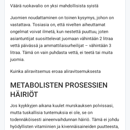
Väärä ruokavalio on yksi mahdollisista syistä
Juomien noudattaminen on toinen kysymys, johon on
vastattava. Tosiasia on, että nivelten aiheuttamat
ongelmat voivat ilmetä, kun nestettä puuttuu, joten
asiantuntijat suosittelevat juomaan vähintään 2 litraa
vettä päivässä ja ammattilaisurheilijat – vähintään 3
litraa. Tämä on vain puhdasta vettä, ei teetä tai muita
juomia.
Kuinka aliravitsemus eroaa aliravitsemuksesta
METABOLISTEN PROSESSIEN
HÄIRIÖT
Jos kyykkyjen aikana kuulet murskauksen polvissasi,
mutta tuskallisia tuntemuksia ei ole, se on
todennäköisesti aineenvaihdunnan häiriö. Tämä ei johdu
hyödyllisten vitamiinien ja kivennäisaineiden puutteesta,