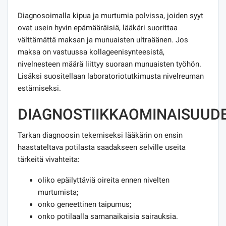
Diagnosoimalla kipua ja murtumia polvissa, joiden syyt
ovat usein hyvin epämääräisiä, lääkäri suorittaa
välttämättä maksan ja munuaisten ultraäänen. Jos
maksa on vastuussa kollageenisynteesistä,
nivelnesteen määrä liittyy suoraan munuaisten työhön.
Lisäksi suositellaan laboratoriotutkimusta nivelreuman
estämiseksi.
DIAGNOSTIIKKAOMINAISUUD
Tarkan diagnoosin tekemiseksi lääkärin on ensin
haastateltava potilasta saadakseen selville useita
tärkeitä vivahteita:
oliko epäilyttäviä oireita ennen nivelten
murtumista;
onko geneettinen taipumus;
onko potilaalla samanaikaisia ​​sairauksia.