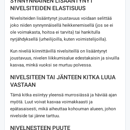
SYNNYNNÄINEN LISÄÄNTYNYT
NIVELSITEIDEN ELASTISUUS
Nivelsiteiden lisääntynyt joustavuus voidaan selittää
joko niiden synnynnäisellä heikkenemisellä (jos se ei
ole voimakasta, hoitoa ei tarvita) tai hankitulla
nyrjähdyksellä (urheilijoilla, kuten voimistelijoilla).
Kun niveliä kiinnittävillä nivelsiteillä on lisääntynyt
joustavuus, nivelen liikkumisalue edestakaisin ja sivuilla
kasvaa, minkä vuoksi se murtuu polvessa.
NIVELSITEEN TAI JÄNTEEN KITKA LUUA
VASTAAN
Tämä kitka esiintyy yleensä murrosiässä ja häviää ajan
myötä. Luut voivat kasvaa voimakkaasti ja
epätasaisesti, mikä aiheuttaa kohouman alueen, johon
nivelside tai jänne tarttuu.
NIVELNESTEEN PUUTE