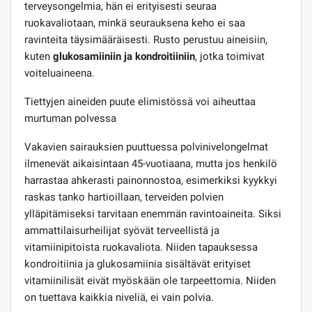
terveysongelmia, hän ei erityisesti seuraa
ruokavaliotaan, minkä seurauksena keho ei saa
ravinteita täysimääräisesti. Rusto perustuu aineisiin,
kuten
glukosamiiniin ja kondroitiiniin
, jotka toimivat
voiteluaineena.
Tiettyjen aineiden puute elimistössä voi aiheuttaa
murtuman polvessa
Vakavien sairauksien puuttuessa polvinivelongelmat
ilmenevät aikaisintaan 45-vuotiaana, mutta jos henkilö
harrastaa ahkerasti painonnostoa, esimerkiksi kyykkyi
raskas tanko hartioillaan, terveiden polvien
ylläpitämiseksi tarvitaan enemmän ravintoaineita. Siksi
ammattilaisurheilijat syövät terveellistä ja
vitamiinipitoista ruokavaliota. Niiden tapauksessa
kondroitiinia ja glukosamiinia sisältävät erityiset
vitamiinilisät eivät myöskään ole tarpeettomia. Niiden
on tuettava kaikkia niveliä, ei vain polvia.