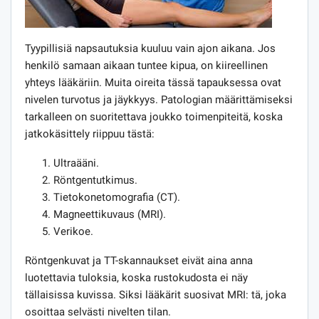
Tyypillisiä napsautuksia kuuluu vain ajon aikana. Jos
henkilö samaan aikaan tuntee kipua, on kiireellinen
yhteys lääkäriin. Muita oireita tässä tapauksessa ovat
nivelen turvotus ja jäykkyys. Patologian määrittämiseksi
tarkalleen on suoritettava joukko toimenpiteitä, koska
jatkokäsittely riippuu tästä:
Ultraääni.
Röntgentutkimus.
Tietokonetomografia (CT).
Magneettikuvaus (MRI).
Verikoe.
Röntgenkuvat ja TT-skannaukset eivät aina anna
luotettavia tuloksia, koska rustokudosta ei näy
tällaisissa kuvissa. Siksi lääkärit suosivat MRI: tä, joka
osoittaa selvästi nivelten tilan.