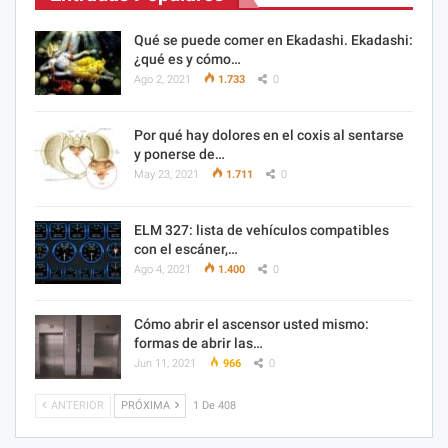
Qué se puede comer en Ekadashi. Ekadashi:
¿qué es y cómo…
Ago 2, 2021
1.733
0
Por qué hay dolores en el coxis al sentarse
y ponerse de…
May 23, 2021
1.711
0
ELM 327: lista de vehículos compatibles
con el escáner,…
Ago 4, 2021
1.400
0
Cómo abrir el ascensor usted mismo:
formas de abrir las…
Jun 11, 2021
966
0
ANTERIOR
PRÓXIMA
1 De 408