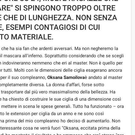
ARE" SI SPINGONO TROPPO OLTRE
ME CHE DI LUNGHEZZA. NON SENZA
, ESEMPI CONTAGIOSI DI CUI
TO MATERIALE.
a che ha sia fan che ardenti avversari. Ma non negheremo la
 il mascara all'inferno. Soprattutto considerando che se scegli
 non indovineranno nemmeno che eri al master. Non è quello per
r tutti. Molti con le dimensioni delle ciglia esagerano ancora
e per il suo compleanno,
Oksana Samoilova
è andato al master
ompletamente diversa. La donna d'affari, forse sotto
a trasportare dal più vero massimalismo della bellezza. Ha
le ha chiesto di costruire le sue ciglia di una dimensione così
i mettere in scena le spese generali. Tutto ha funzionato – ora
to le extension per ciglia da un anno e ne sono così
 ma prima del mio compleanno ho deciso di aumentarlo. Non
nteressante cosa ne verrà fuori "Oksana, eccitata prima della