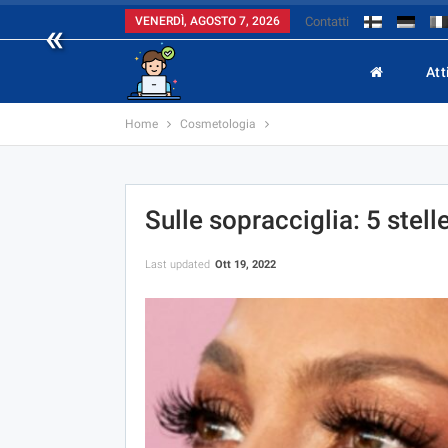
«
VENERDÌ, AGOSTO 7, 2026
Contatti
Att
Home
Cosmetologia
Sulle sopracciglia: 5 stell
Last updated
Ott 19, 2022