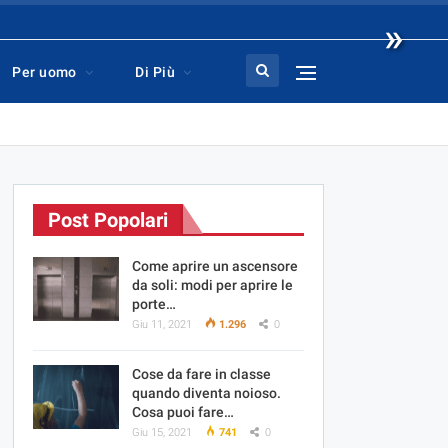
»
Per uomo
Di Più
Post Popolari
Come aprire un ascensore
da soli: modi per aprire le
porte…
Giu 11, 2021
1.296
0
Cose da fare in classe
quando diventa noioso.
Cosa puoi fare…
Giu 15, 2021
741
0