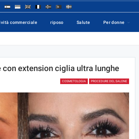
ività commerciale
riposo
Salute
Per donne
e con extension ciglia ultra lunghe
COSMETOLOGIA
PROCEDURE DEL SALONE