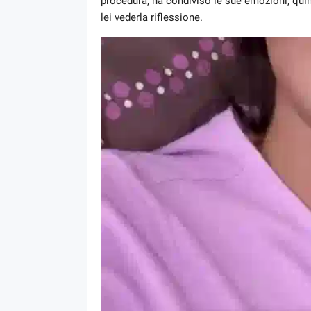
procedura, ha condiviso le sue emozioni, quin
lei vederla riflessione.