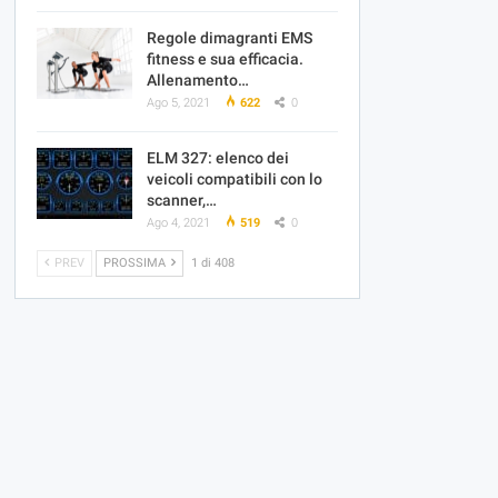
Regole dimagranti EMS
fitness e sua efficacia.
Allenamento…
Ago 5, 2021
622
0
ELM 327: elenco dei
veicoli compatibili con lo
scanner,…
Ago 4, 2021
519
0
PREV
PROSSIMA
1 di 408