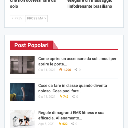
che non dovresti fare da
eseguire un massaggio
solo
linfodrenante brasiliano
PREV
PROSSIMA
Post Popolari
Come aprire un ascensore da soli: modi per
aprire le porte…
Giu 11, 2021
1.296
0
Cose da fare in classe quando diventa
noioso. Cosa puoi fare…
Giu 15, 2021
742
0
Regole dimagranti EMS fitness e sua
efficacia. Allenamento…
Ago 5, 2021
622
0