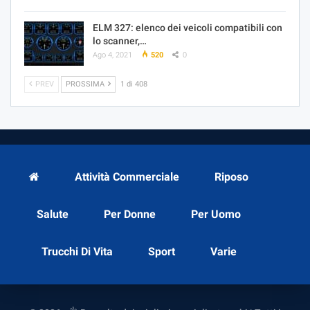
ELM 327: elenco dei veicoli compatibili con
lo scanner,…
Ago 4, 2021
520
0
PREV
PROSSIMA
1 di 408
Attività Commerciale
Riposo
Salute
Per Donne
Per Uomo
Trucchi Di Vita
Sport
Varie