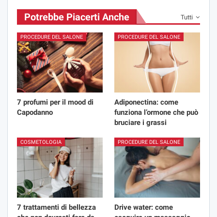
Potrebbe Piacerti Anche
Tutti
PROCEDURE DEL SALONE
PROCEDURE DEL SALONE
7 profumi per il mood di
Adiponectina: come
Capodanno
funziona l’ormone che può
bruciare i grassi
COSMETOLOGIA
PROCEDURE DEL SALONE
7 trattamenti di bellezza
Drive water: come