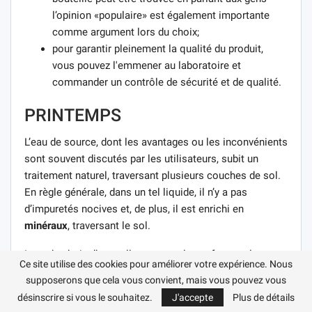
l’opinion «populaire» est également importante
comme argument lors du choix;
pour garantir pleinement la qualité du produit,
vous pouvez l'emmener au laboratoire et
commander un contrôle de sécurité et de qualité.
PRINTEMPS
L’eau de source, dont les avantages ou les inconvénients
sont souvent discutés par les utilisateurs, subit un
traitement naturel, traversant plusieurs couches de sol.
En règle générale, dans un tel liquide, il n’y a pas
d’impuretés nocives et, de plus, il est enrichi en
minéraux
, traversant le sol.
Lors du choix d’une telle eau pour les enfants et les
Ce site utilise des cookies pour améliorer votre expérience. Nous
adultes, il faut garder à l’esprit que les sources situées à
supposerons que cela vous convient, mais vous pouvez vous
proximité de grandes villes, d’autoroutes ou
désinscrire si vous le souhaitez.
J'accepte
Plus de détails
d’entreprises industrielles ne conviennent pas dans ce