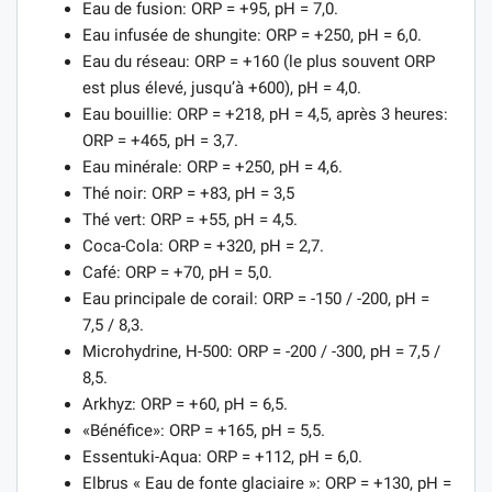
Eau de fusion: ORP = +95, pH = 7,0.
Eau infusée de shungite: ORP = +250, pH = 6,0.
Eau du réseau: ORP = +160 (le plus souvent ORP
est plus élevé, jusqu’à +600), pH = 4,0.
Eau bouillie: ORP = +218, pH = 4,5, après 3 heures:
ORP = +465, pH = 3,7.
Eau minérale: ORP = +250, pH = 4,6.
Thé noir: ORP = +83, pH = 3,5
Thé vert: ORP = +55, pH = 4,5.
Coca-Cola: ORP = +320, pH = 2,7.
Café: ORP = +70, pH = 5,0.
Eau principale de corail: ORP = -150 / -200, pH =
7,5 / 8,3.
Microhydrine, H-500: ORP = -200 / -300, pH = 7,5 /
8,5.
Arkhyz: ORP = +60, pH = 6,5.
«Bénéfice»: ORP = +165, pH = 5,5.
Essentuki-Aqua: ORP = +112, pH = 6,0.
Elbrus « Eau de fonte glaciaire »: ORP = +130, pH =