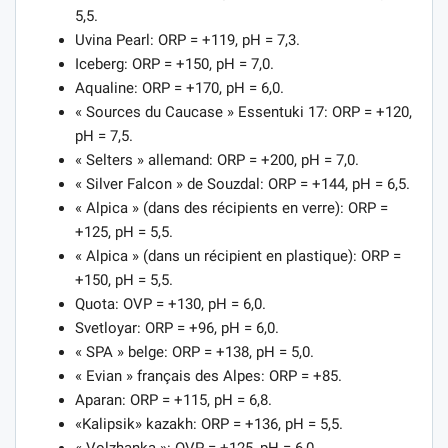
5,5.
Uvina Pearl: ORP = +119, pH = 7,3.
Iceberg: ORP = +150, pH = 7,0.
Aqualine: ORP = +170, pH = 6,0.
« Sources du Caucase » Essentuki 17: ORP = +120,
pH = 7,5.
« Selters » allemand: ORP = +200, pH = 7,0.
« Silver Falcon » de Souzdal: ORP = +144, pH = 6,5.
« Alpica » (dans des récipients en verre): ORP =
+125, pH = 5,5.
« Alpica » (dans un récipient en plastique): ORP =
+150, pH = 5,5.
Quota: OVP = +130, pH = 6,0.
Svetloyar: ORP = +96, pH = 6,0.
« SPA » belge: ORP = +138, pH = 5,0.
« Evian » français des Alpes: ORP = +85.
Aparan: ORP = +115, pH = 6,8.
«Kalipsik» kazakh: ORP = +136, pH = 5,5.