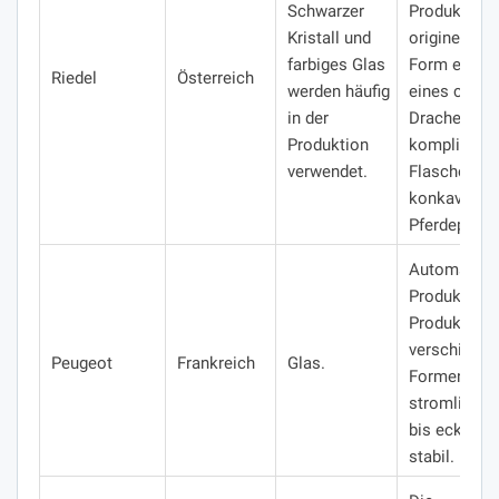
Schwarzer
Produkte h
Kristall und
originelle F
farbiges Glas
Form einer 
Riedel
Österreich
werden häufig
eines chine
in der
Drachen, En
Produktion
kompliziert
verwendet.
Flaschen, m
konkaven
Pferdeprofil
Automatisie
Produktion.
Produkte
verschieden
Peugeot
Frankreich
Glas.
Formen (vo
stromlinien
bis eckig), 
stabil.