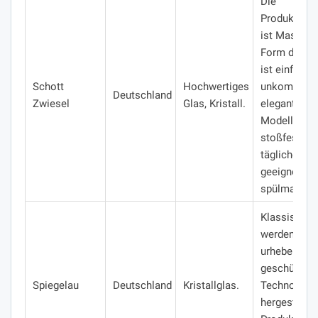
Die
Produktion
ist Maschin
Form des P
ist einfach,
Schott
Hochwertiges
unkomplizier
Deutschland
Zwiesel
Glas, Kristall.
elegant.
Vie
Modelle sin
stoßfest, fü
täglichen G
geeignet un
spülmaschin
Klassische 
werden mit
urheberrecht
geschützten
Spiegelau
Deutschland
Kristallglas.
Technologi
hergestellt.