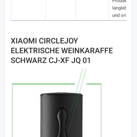
Produkte si
langlebig, a
und originell
XIAOMI CIRCLEJOY
ELEKTRISCHE WEINKARAFFE
SCHWARZ CJ-XF JQ 01