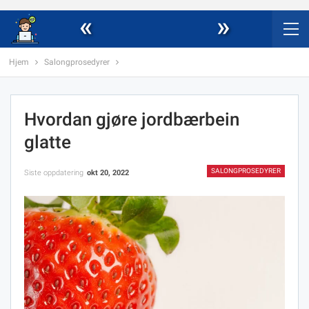
«
»
Hjem
Salongprosedyrer
Hvordan gjøre jordbærbein
glatte
SALONGPROSEDYRER
Siste oppdatering
okt 20, 2022