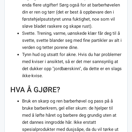
enda flere utgifter! Sørg også for at barberhøvelen
din er ren og tørr (det er best å oppbevare den i
førstehjelpsutstyret unna fuktighet, noe som vil
sløve bladet raskere og skape rust).
Svette. Trening, varme, uønskede klær får deg til å
svette, svette blander seg med fine partikler av alt i
verden og tetter porene dine.
Tynn hud og utsatt for akne. Hvis du har problemer
med kviser i ansiktet, så er det mer sannsynlig at
det dukker opp "jordbærskinn", da dette er en slags
ikke-kvise.
HVA Å GJØRE?
Bruk en skarp og ren barberhøvel og pass på å
bruke barberkrem, gel eller skum: de hjelper til
med å løfte håret og barbere deg grundig uten at
det dannes inngrodde hår. Ikke erstatt
spesialprodukter med dusjsåpe, da du vil tørke ut