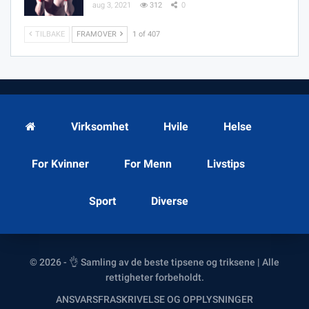
aug 3, 2021
312
0
TILBAKE
FRAMOVER
1 of 407
Virksomhet
Hvile
Helse
For Kvinner
For Menn
Livstips
Sport
Diverse
© 2026 - 👌 Samling av de beste tipsene og triksene | Alle
rettigheter forbeholdt.
ANSVARSFRASKRIVELSE OG OPPLYSNINGER