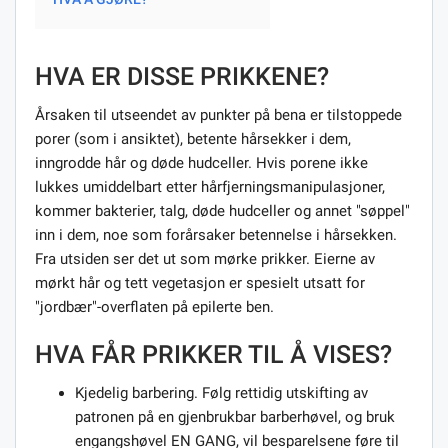
HVA ER DISSE PRIKKENE?
Årsaken til utseendet av punkter på bena er tilstoppede
porer (som i ansiktet), betente hårsekker i dem,
inngrodde hår og døde hudceller. Hvis porene ikke
lukkes umiddelbart etter hårfjerningsmanipulasjoner,
kommer bakterier, talg, døde hudceller og annet "søppel"
inn i dem, noe som forårsaker betennelse i hårsekken.
Fra utsiden ser det ut som mørke prikker. Eierne av
mørkt hår og tett vegetasjon er spesielt utsatt for
"jordbær"-overflaten på epilerte ben.
HVA FÅR PRIKKER TIL Å VISES?
Kjedelig barbering. Følg rettidig utskifting av
patronen på en gjenbrukbar barberhøvel, og bruk
engangshøvel EN GANG, vil besparelsene føre til