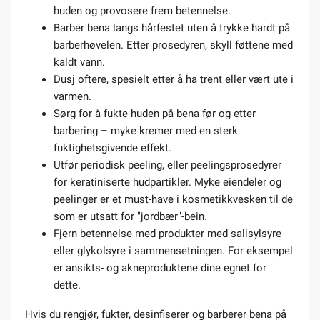
huden og provosere frem betennelse.
Barber bena langs hårfestet uten å trykke hardt på
barberhøvelen. Etter prosedyren, skyll føttene med
kaldt vann.
Dusj oftere, spesielt etter å ha trent eller vært ute i
varmen.
Sørg for å fukte huden på bena før og etter
barbering – myke kremer med en sterk
fuktighetsgivende effekt.
Utfør periodisk peeling, eller peelingsprosedyrer
for keratiniserte hudpartikler. Myke eiendeler og
peelinger er et must-have i kosmetikkvesken til de
som er utsatt for "jordbær"-bein.
Fjern betennelse med produkter med salisylsyre
eller glykolsyre i sammensetningen. For eksempel
er ansikts- og akneproduktene dine egnet for
dette.
Hvis du rengjør, fukter, desinfiserer og barberer bena på