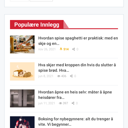
Populære Innlegg
Hvordan spise spaghetti er praktisk: med en
skje og en…
nov 26, 2021
514
0
Hva skjer med kroppen din hvis du slutter å
spise brød. Hva…
jun 8, 2021
406
0
Hvordan åpne en heis selv: måter å åpne
heisdører fra…
jun 11, 2021
397
0
Boksing for nybegynnere: alt du trenger å
vite. Vi begynner…