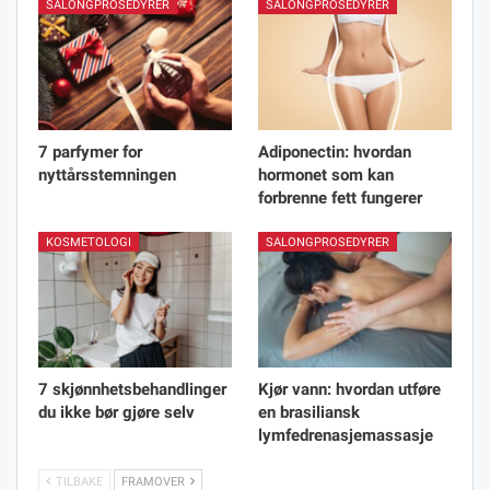
SALONGPROSEDYRER
SALONGPROSEDYRER
7 parfymer for
Adiponectin: hvordan
nyttårsstemningen
hormonet som kan
forbrenne fett fungerer
KOSMETOLOGI
SALONGPROSEDYRER
7 skjønnhetsbehandlinger
Kjør vann: hvordan utføre
du ikke bør gjøre selv
en brasiliansk
lymfedrenasjemassasje
TILBAKE
FRAMOVER